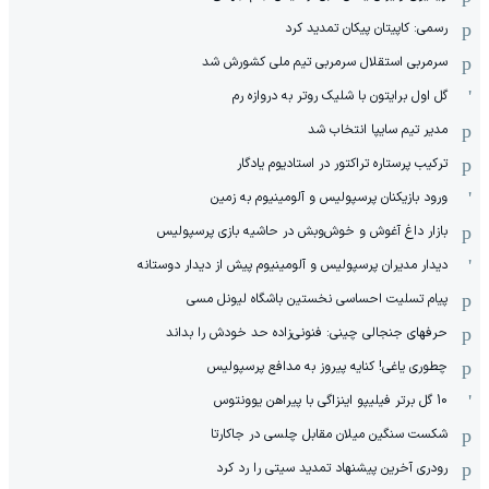
رسمی: کاپیتان پیکان تمدید کرد
سرمربی استقلال سرمربی تیم ملی کشورش شد
گل اول برایتون با شلیک روتر به دروازه رم
مدیر تیم سایپا انتخاب شد
ترکیب پرستاره تراکتور در استادیوم یادگار
ورود بازیکنان پرسپولیس و آلومینیوم به زمین
بازار داغ آغوش و خوش‌و‌بش در حاشیه بازی پرسپولیس
دیدار مدیران پرسپولیس و آلومینیوم پیش از دیدار دوستانه
پیام تسلیت احساسی نخستین باشگاه لیونل مسی
حرفهای جنجالی چینی: فنونی‌زاده حد خودش را بداند
چطوری یاغی! کنایه پیروز به مدافع پرسپولیس
10 گل برتر فیلیپو اینزاگی با پیراهن یوونتوس
شکست سنگین میلان مقابل چلسی در جاکارتا
رودری آخرین پیشنهاد تمدید سیتی را رد کرد