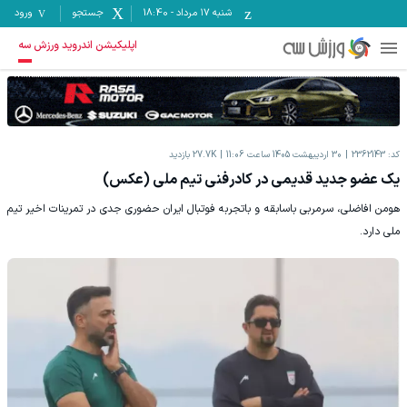
شنبه ۱۷ مرداد
-
18:40
جستجو
ورود
اپلیکیشن اندروید ورزش سه
کد:
2362143
30 اردیبهشت 1405 ساعت 11:06
27.7K
بازدید
یک عضو جدید قدیمی در کادرفنی تیم ملی (عکس)
هومن افاضلی، سرمربی باسابقه و باتجربه فوتبال ایران حضوری جدی در تمرینات اخیر تیم
ملی دارد.