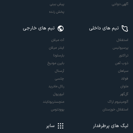
آگهی دولتی
پیش بینی
پخش زنده
تیم های داخلی
تیم های خارجی
استقلال
آث میلان
پرسپولیس
اینتر میلان
تراکتور
بارسلونا
ذوب آهن
بایرن مونیخ
سپاهان
آرسنال
فولاد
چلسی
ملوان
رئال مادرید
گل‌گهر
لیورپول
آلومینیوم اراک
منچستریونایتد
استقلال خوزستان
یوونتوس
لیگ های پرطرفدار
سایر