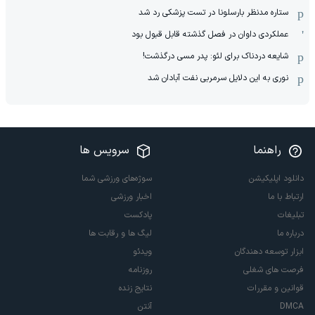
ستاره مدنظر بارسلونا در تست پزشکی رد شد
عملکردی داوان در فصل گذشته قابل قبول بود
شایعه دردناک برای لئو: پدر مسی درگذشت!
نوری به این دلایل سرمربی نفت آبادان شد
راهنما
سرویس ها
دانلود اپلیکیشن
سوژه‌های ورزشی شما
ارتباط با ما
اخبار ورزشی
تبلیغات
پادکست
درباره ما
لیگ ها و رقابت ها
ابزار توسعه دهندگان
ویدئو
فرصت های شغلی
روزنامه
قوانین و مقررات
نتایج زنده
DMCA
آنتن