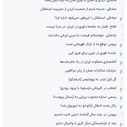
ماجدی: آزادی و تختی تا پایان سال به لیگ نمی رسند
صادقی: خسته شدم از صحبت کردن از مدیریت استقلال
صادقی: استقلال را این‌طور نمی‌شود اداره کرد!
فلاح: فشار به جامعه داوری در ایران، در دنیا نیست
بادامکی: خوشحالم فرصت به مربی ایرانی داده شد
پیوس: توقع ما از تارتار قهرمانی است
جلسه فوری در بایرن برای هری کین
آماده‌سازی متفاوت ایران در راه جام ملت‌ها
جزئیات مذاکرات عمان از زبان عراقچی
گل اول اینتر به یوونتوس (دیمارکو)
انقلاب در کاپیتانی بارسلونا با ورود رودری!
رسمی: ستاره محبوب برزیلی به آرسنال پیوست!
رئال باعث انتقال آرائوخو به لیورپول شد!
پیوس: در چند سال گذشته خیلی اذیت شدیم
بعد از بازنشستگی دیگر کاری با والیبال ندارم