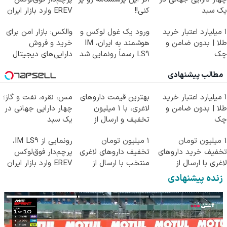
یک سبد
کنی!!
EREV وارد بازار ایران
شد
۱ میلیارد اعتبار خرید
ورود یک غول لوکس و
والکس: بازار امن برای
طلا | بدون ضامن و
هوشمند به ایران، IM
خرید و فروش
چک
LS9 رسماً رونمایی شد
دارایی‌های دیجیتال
مطالب پیشنهادی
۱ میلیارد اعتبار خرید
بهترین قیمت داروهای
مس، نقره، نفت و گاز؛
طلا | بدون ضامن و
لاغری، با ۱ میلیون
چهار دارایی جهانی در
چک
تخفیف و ارسال از
یک سبد
داروخانه‌
1 میلیون تومان
۱ میلیون تومان
رونمایی از IM LS9،
تخفیف خرید داروهای
تخفیف داروهای لاغری
پرچم‌دار فوق‌لوکس
لاغری با ارسال از
منتخب با ارسال از
EREV وارد بازار ایران
داروخانه و پک یخ!
داروخانه نزدیکت
شد
زنده پیشنهادی