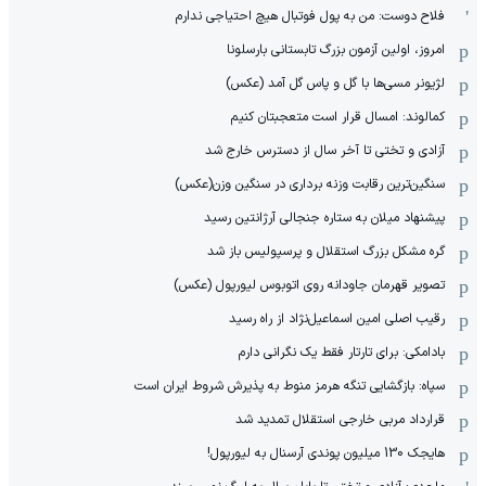
فلاح دوست: من به پول فوتبال هیچ احتیاجی ندارم
امروز، اولین آزمون بزرگ تابستانی بارسلونا
لژیونر مسی‌ها با گل و پاس گل آمد (عکس)
کمالوند: امسال قرار است متعجبتان کنیم
آزادی و تختی تا آخر سال از دسترس خارج شد
سنگین‌ترین رقابت وزنه برداری در سنگین وزن(عکس)
پیشنهاد میلان به ستاره جنجالی آرژانتین رسید
گره مشکل بزرگ استقلال و پرسپولیس باز شد
تصویر قهرمان جاودانه روی اتوبوس لیورپول (عکس)
رقیب اصلی امین اسماعیل‌نژاد از راه رسید
بادامکی: برای تارتار فقط یک نگرانی دارم
سپاه: بازگشایی تنگه هرمز منوط به پذیرش شروط ایران است
قرارداد مربی خارجی استقلال تمدید شد
هایجک 130 میلیون پوندی آرسنال به لیورپول!