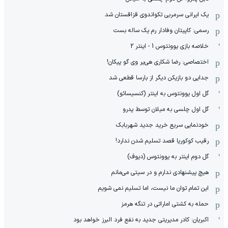
یک ایرانی سرمربی تکواندوی قزاقستان شد
رسمی: کاپیتان وفادار رم یک ساله بست
خلاصه بازی یوونتوس 1 - اینتر 2
اختصاصی: رضا شکاری هی‌یر وی‌ گو پیکان!
جدایی دو بازیکن دیگر از بارسا قطعی شد
گل اول یوونتوس به اینتر (کنسیسائو)
گل اول چلسی به میلان توسط پدرو
خودنمایی سریع خرید جدید شهربابک
رقیب کوکوریا قصد تسلیم شدن ندارد!
گل دوم اینتر به یوونتوس (دیوف)
هیچ پیشنهادی ندارم و در سیتی می‌مانم
این تمام توان ما نیست، اما تسلیم نمی شویم
حمله به کشتی اماراتی در تنگه هرمز
اکبریان: کادر مدیریتی جدید به نفع فرد البرز خواهد بود