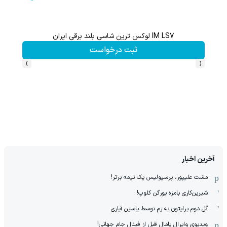
با خرید اول از گریم 200 سوت هدیه بگیر
کلیک کن!
›
‹
آخرین اخبار
مشت علیپور، پرسپولیس یک نیمه برتر!
شیرین‌کاری بامزه یورگن کلوپ!
گل دوم برایتون به رم توسط یاسین آیاری
ویدیوی وایرال یامال قبل از فینال جام جهانی!