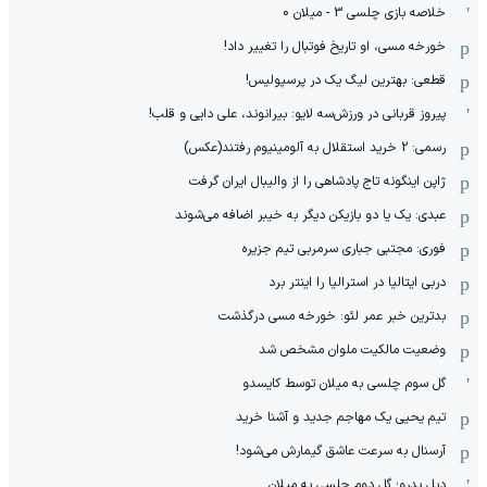
خلاصه بازی چلسی 3 - میلان 0
خورخه مسی، او تاریخ فوتبال را تغییر داد!
قطعی: بهترین لیگ یک در پرسپولیس!
پیروز قربانی در ورزش‌سه لایو: بیرانوند، علی دایی و قلب!
رسمی: 2 خرید استقلال به آلومینیوم رفتند(عکس)
ژاپن اینگونه تاج پادشاهی را از والیبال ایران گرفت
عبدی: یک یا دو بازیکن دیگر به خیبر اضافه می‌شوند
فوری: مجتبی جباری سرمربی تیم جزیره
دربی ایتالیا در استرالیا را اینتر برد
بدترین خبر عمر لئو: خورخه مسی درگذشت
وضعیت مالکیت ملوان مشخص شد
گل سوم چلسی به میلان توسط کایسدو
تیم یحیی یک مهاجم جدید و آشنا خرید
آرسنال به سرعت عاشق گیمارش می‌شود!
دبل پدرو؛ گل دوم چلسی به میلان