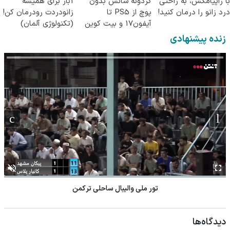
با زاپیامکس، به راحتی
گردونه شانس بدون
1بار برای همیشه
درد زانو را درمان کنید!
پوچ از PS5 تا
زانودردت رودرمان کن!
آیفون17 و بیت کوین
(تکنولوژی آلمان)
🔥
◂پرسشنامه▸
زنده پیشنهادی
تور ملی والیبال ساحلی ترکمن
دیدگاه‌ها