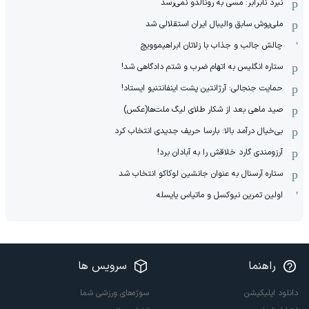
نبرد نابرابر: مسی به رونالدو نمی‌رسد
ملی‌پوش سابق والیبال ایران استقلالی شد
چالش جالب و جذاب با زلاتان ابراهیموویچ
ستاره انگلیس به اتهام ضرب و شتم دادگاهی شد!
حمایت جنجالی: آرژانتین پشت اینفانتنیو ایستاد!
صید ماهی بعد از شکار طلای لیگ ملت‌ها(عکس)
بی‌خیال درآمد بالا: بارسا حریف جدیدی انتخاب کرد
آرزومندی گارد خلاقش را به آبادان برد!
ستاره آرسنال به عنوان جانشین لوکاکو انتخاب شد
اولین تمرین نیوکسل و ماتیاس یایسله
راهنما
سرویس ها
دانلود اپلیکیشن
سوژه‌های ورزشی شما