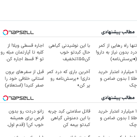
مطالب پیشنهادی
تنها راه رهایی از کمر
با این نوشیدنی گیاهی
اجاره‌ قسطی ویلا! از
درد بدون نیاز به دارو!
حال کبدتو خوب
کلبه تا آپارتمان مبله رو
(◂پرسش‌نامه)
کن۵۵٪تخفیف
تو 4 قسط اجاره کن.
۱ میلیارد اعتبار خرید
آخرین باری که درد کمر
قبل از سفرهای برون
طلا | بدون ضامن و
داری! ◗پرسش‌نامه رو
استانی خلافی خود را
چک
پر کن◖
صفر کنید! (استعلام)
مطالب پیشنهادی
۱ میلیارد اعتبار خرید
قاتل سلامتی کبد چربه
زانو دردت رو بدون
طلا | بدون ضامن و
با این دمنوش گیاهی
قرص برای همیشه
چک
کبدتو بیمه کن
خوب کن! (قدم اول،
پرسش‌نامه)