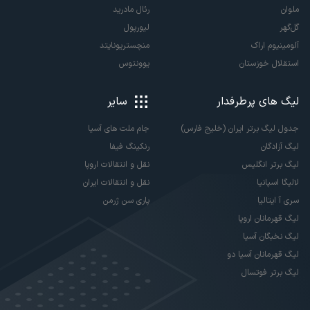
ملوان
رئال مادرید
گل‌گهر
لیورپول
آلومینیوم اراک
منچستریونایتد
استقلال خوزستان
یوونتوس
لیگ های پرطرفدار
سایر
جدول لیگ برتر ایران (خلیج فارس)
جام ملت های آسیا
لیگ آزادگان
رنکینگ فیفا
لیگ برتر انگلیس
نقل و انتقالات اروپا
لالیگا اسپانیا
نقل و انتقالات ایران
سری آ ایتالیا
پاری سن ژرمن
لیگ قهرمانان اروپا
لیگ نخبگان آسیا
لیگ قهرمانان آسیا دو
لیگ برتر فوتسال