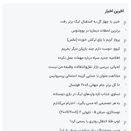
آخرین اخبار
خیبر با چهار گل به استقبال لیگ برتر رفت
برترین لحظات دیماریا در یوونتوس
پرواز کریم با پای ترکش خورده (عکس)
کیوو: دوست دارم چند بازیکن دیگر بخریم
اطلاعیه جدید سپاه درباره مهمات عمل نکرده
کمپانی: بررسی بازار نقل‌وانتقالات وظیفه من نیست
مخالفت ملوان با جدایی گزینه احتمالی پرسپولیس
10 گل برتر جام جهانی 2008 فوتسال
تساوی جذاب تازه واردهای لیگ در بازی دوستانه
به هر تصمیمی که مسی بگیرد، احترام می‌گذارم
نوستالژی، میلان 5 - ناپولی 2 (2007/2008)
توپ طلا انتقال رودری را رسمی کرد!
مسیر وحشتناک برای ستاره زن ورزش ایران!