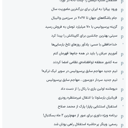
استقلال ستاره تیمش را چنگ کاله در آورد!
ورود پیاتزا به ایران برای بزرگ‌ترین ماموریت سال
جام باشگاه‌های جهان تا ۲۰۲۷ در سرزمین والیبال
گزینه پرسپولیس با ۷۰ میلیارد تومان به فروش رسید
سیتی بهترین جانشین برای کاپیتانش را پیدا کرد
خداحافظی با مسی؛ یادآور روزهای تلخ بارسایی‌ها
آموریم: میلان را باید در همه جام‌ها قهرمان کنم
سه کشور منطقه توافقنامه‌ی نظامی امضا کردند
تیم جدید مهاجم سابق پرسپولیس در سوپر لیگ ترکیه!
تیم جدید سردار دورسون ، مهاجم سابق پرسپولیس
دیومانده اولین بازی با رئال را از دست داد
قربانیان بارسلونا با انتقال غیرمنتظره رودری
استقبال استثنایی پاپارا پارک از محمد صلاح
برنامه ویژه داوری برای عبور از مهم‌ترین 2 ماه بسکتبال!
رسمی: وینگر پرحاشیه استقلال راهی یونان شد