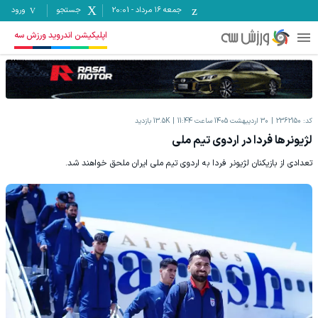
جمعه ۱۶ مرداد
-
20:01
جستجو
ورود
اپلیکیشن اندروید ورزش سه
کد:
2362150
30 اردیبهشت 1405 ساعت 11:44
13.5K
بازدید
لژیونرها فردا در اردوی تیم ملی
تعدادی از بازیکنان لژیونر فردا به اردوی تیم ملی ایران ملحق خواهند شد.