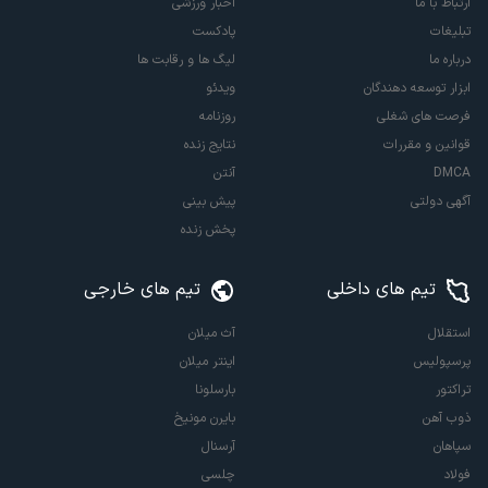
ارتباط با ما
اخبار ورزشی
تبلیغات
پادکست
درباره ما
لیگ ها و رقابت ها
ابزار توسعه دهندگان
ویدئو
فرصت های شغلی
روزنامه
قوانین و مقررات
نتایج زنده
DMCA
آنتن
آگهی دولتی
پیش بینی
پخش زنده
تیم های داخلی
تیم های خارجی
استقلال
آث میلان
پرسپولیس
اینتر میلان
تراکتور
بارسلونا
ذوب آهن
بایرن مونیخ
سپاهان
آرسنال
فولاد
چلسی