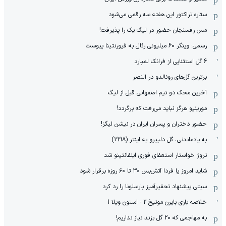
ستاره تراکتور این هفته سه رقمی می‌شود
مس رفسنجان حضور در لیگ یک را پذیرفت!
رسمی: وینگر 60 میلیونی رئال به فیورنتینا پیوست
6 گل استثنایی از فرانک لمپارد
برترین گل‌های رونالدو در النصر
آخرین محک دو تیم اصفهانی قبل از لیگ
مورینیو هرگز نباید می‌رفت که برگردد!
حضور دختران و پسران ایران در نیشن لیگز!
به یادماندنی، گل دلپیرو به اینتر (1998)
نروژ خواستار استعفای فوری اینفانتینو شد
شاید امروز یا فردا آتش‌بس ۳۰ تا ۶۰ روزه برقرار شود
سیتی پیشنهاد تحقیرآمیز بارسلونا را رد کرد
خلاصه بازی بایرن مونیخ 2 - استون ویلا 1
به مهاجمی که 20 گل بزند نیاز نداریم!