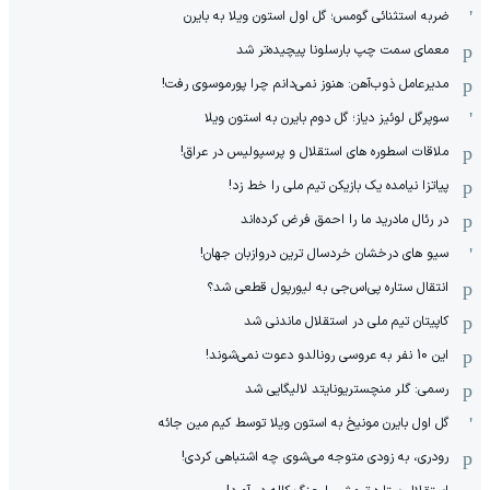
ضربه استثنائی گومس؛ گل اول استون ویلا به بایرن
معمای سمت چپ بارسلونا پیچیده‌تر شد
مدیرعامل ذوب‌آهن: هنوز نمی‌دانم چرا پورموسوی رفت!
سوپرگل لوئیز دیاز؛ گل دوم بایرن به استون ویلا
ملاقات اسطوره های استقلال و پرسپولیس در عراق!
پیاتزا نیامده یک بازیکن تیم ملی را خط زد!
در رئال مادرید ما را احمق فرض کرده‌اند
سیو های درخشان خردسال ترین دروازبان جهان!
انتقال ستاره پی‌اس‌جی به لیورپول قطعی شد؟
کاپیتان تیم ملی در استقلال ماندنی شد
این 10 نفر به عروسی رونالدو دعوت نمی‌شوند!
رسمی: گلر منچستریونایتد لالیگایی شد
گل اول بایرن مونیخ به استون ویلا توسط کیم مین جائه
رودری، به زودی متوجه می‌شوی چه اشتباهی کردی!