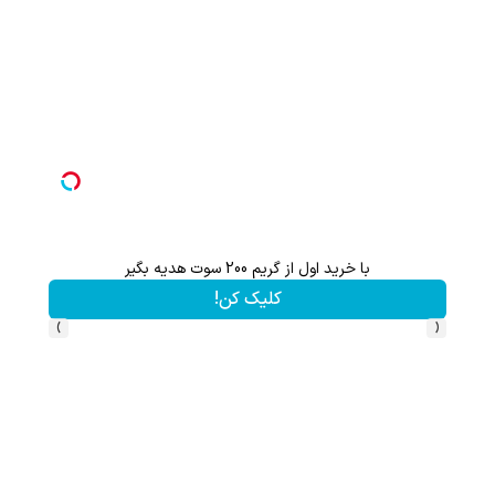
با خرید اول از گریم 200 سوت هدیه بگیر
از آیفون 17 تا پلی استیشن 5 جایزه ببر 🎮😍📱 | بازی کن ، گردونه بچرخون
کلیک کن!
›
‹