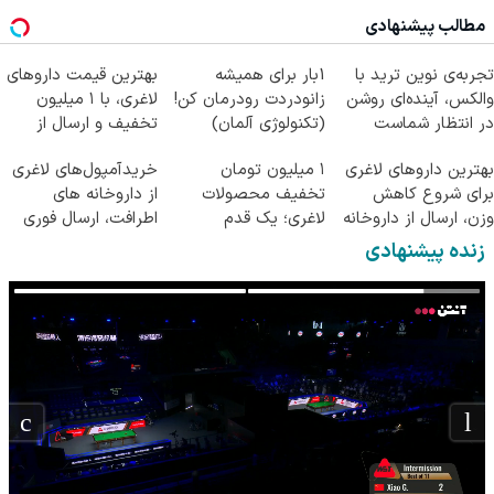
مطالب پیشنهادی
تجربه‌ی نوین ترید با
1بار برای همیشه
بهترین قیمت داروهای
والکس، آینده‌ای روشن
زانودردت رودرمان کن!
لاغری، با ۱ میلیون
در انتظار شماست
(تکنولوژی آلمان)
تخفیف و ارسال از
◂پرسشنامه▸
داروخانه‌
بهترین داروهای لاغری
۱ میلیون تومان
خریدآمپول‌های لاغری
برای شروع کاهش
تخفیف محصولات
از داروخانه های
وزن، ارسال از داروخانه
لاغری؛ یک قدم
اطرافت، ارسال فوری
های نزدیکت!
نزدیک‌تر به شروع
همراه با پک یخ!
زنده پیشنهادی
کاهش وزن