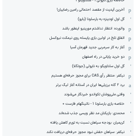
خالاصه بازی ناپولی 1 - سلتاویگو 1
آخرین آپدیت از مقصد احتمالی رامین رضاییان!
گل اول اودینزه به بارسلونا (بایو)
والورده: انتظار نداشتم مورینیو اینطور باشد
اتفاق تلخ در اولین بازی یایسله روی نیمکت نیوکسل
آغاز به کار سرمربی جدید قهرمان آسیا
دو خرید پایانی در راه اصفهان
گل اول سلتاویگو به ناپولی (جوتگلا)
نیکفر: منتظر رأی CAS برای مجوز حرفه‌ای هستیم
برد ۲ گله برزیلی‌ها ایران در آستانه آغاز لیگ برتر
وقتی ملی‌پوشان تکواندو خبرنگار می‌شوند
خلاصه بازی بارسلونا 1 - ناتینگهام فارست 0
محمدی: بازیکنان مد نظر ویسی جذب شده‌اند
کریمیان: بودجه سپاهان نسبت به تورم کاهش یافته
نیکفر: سپاهان حقش نبود مجوز حرفه‌ای دریافت نکند