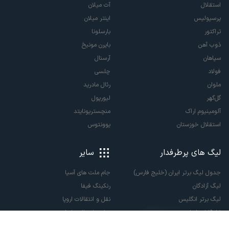
استقلال
آث میلان
پرسپولیس
اینتر میلان
تراکتور
بارسلونا
ذوب آهن
بایرن مونیخ
سپاهان
آرسنال
فولاد
چلسی
ملوان
رئال مادرید
گل‌گهر
لیورپول
آلومینیوم اراک
منچستریونایتد
استقلال خوزستان
یوونتوس
لیگ های پرطرفدار
سایر
جدول لیگ برتر ایران (خلیج فارس)
جام ملت های آسیا
لیگ آزادگان
رنکینگ فیفا
لیگ برتر انگلیس
نقل و انتقالات اروپا
لالیگا اسپانیا
نقل و انتقالات ایران
سری آ ایتالیا
پاری سن ژرمن