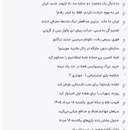
به دنبال یک معجزه: دو ستاره سد راه لژیونر جدید ایران
من به یووه خیانت نکردم، فقط به اینتر رفتم!
ایران جا ماند: برترین مدافعان لیگ ملت‌ها معرفی شدند
تقدیم گل به مسی؛ حرکت زیبای دی پائول پس از گل‌زنی
فوری: ربیعی رفت، نکونام سرمربی جدید تراکتور
ستاره‌ای بدون جایگاه در رئال مادرید مورینیو!
فیفا کمپین بی‌رحمانه علیه اینفانتینو را محکوم کرد
خرید بزرگ پرسپولیس فعلا در حد یک نیمه
خلاصه بازی اینترمیامی 1 - مونتری 2
نقشه بارسلونا برای بمب تابستانی عوض شد
روزبه، سهراب را برای هفته اول امیدوار کرد
قیمت طلا و سکه امروز یکشنبه ۱۸ مرداد ۱۴۰۵
سپاهان مهاجم هدف و مدافع میانی می‌گیرد
جدول پخش زنده بازی‌های یکشنبه 18 مرداد
دشان آماده حضور در عربستان بود