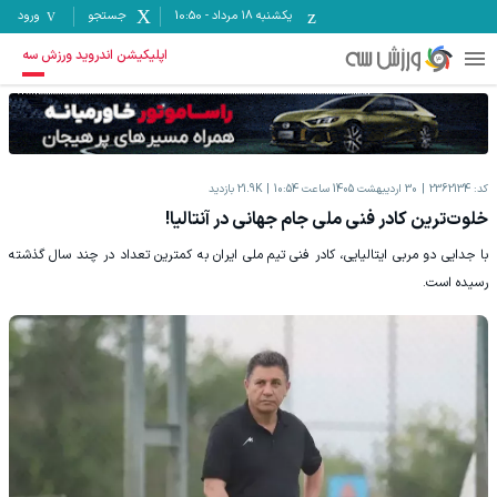
یکشنبه ۱۸ مرداد
-
10:50
جستجو
ورود
اپلیکیشن اندروید ورزش سه
کد:
2362134
30 اردیبهشت 1405 ساعت 10:54
21.9K
بازدید
خلوت‌ترین کادر فنی ملی جام جهانی در آنتالیا!
با جدایی دو مربی ایتالیایی، کادر فنی تیم ملی ایران به کمترین تعداد در چند سال گذشته
رسیده است.