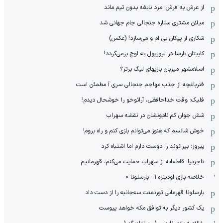
از عرش به فرش: مرد نابغه‌ بدون تیم ماند
میلان مشتری ستاره جنجالی جام جهانی شد
شکاری از پیکان بی ام و می‌سازد! (عکس)
کاپیتان بارسا در لیورپول به اوج برمی‌گردد!
اسلامشهر میزبان بازیهای لیگ برتر؟
فنرباغچه از جذب مهاجم جنجالی سری آ مطمئن است
فلیک: وقت خداحافظی، آرائوخو را خوشحال دیدم!
شش جوان کم نام‌و‌نشان در نقشه سهراب
خوش شانسم که هنوز می‌توانم بازی کنم و راه بروم!
پیروز: بیرانوند را دوست دارم اما اشتباه کرد
تاجرنیا: قاطعانه از سهراب حمایت می‌کنم، قهرمانیم
خلاصه بازی اودینزه 1 - بارسلونا 0
بارسلونا قهرمانی تورنمنت سه‌جانبه را از دست داد
یک کشور دیگر به توافق مکه خواهد پیوست