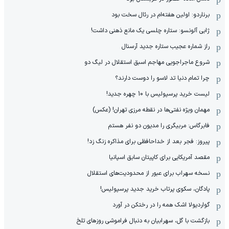
برناردو: اولین هفته‌ام در رئال سخت بود
ژابی آلونسو: ستاره چلسی یک مانع ذهنی داشت!
راز شماره عجیب ستاره جدید آرسنال
شروع ماجراجویی مهاجم اسبق استقلال در لیگ دو
چرا تمام دنیا تد لاسو را دوست دارند؟
لیست خرید پرسپولیس با 10 چهره جدید!
مهمان‌ ویژه نفتی‌ها در نقطه مرزی تهران! (عکس)
فابرگاس: مربیگری را مدیون دو نفر هستم
پیروز: فجر بعد از خداحافظی برای مذاکره زنگ زد!
مقصد آمریکایی برای کاپیتان سابق اسپانیا
نسخه سهراب برای عبور از محدودیت‌های استقلال
پادگان، سکوی پرتاب خرید جدید پرسپولیس!
گواردیولا اشک همه را در رختکن در آورد
بازگشت با گل، سهرابیان به دنبال فراموشی روزهای تلخ