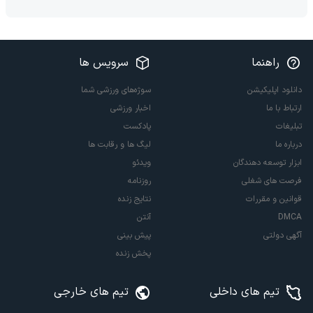
راهنما
سرویس ها
دانلود اپلیکیشن
سوژه‌های ورزشی شما
ارتباط با ما
اخبار ورزشی
تبلیغات
پادکست
درباره ما
لیگ ها و رقابت ها
ابزار توسعه دهندگان
ویدئو
فرصت های شغلی
روزنامه
قوانین و مقررات
نتایج زنده
DMCA
آنتن
آگهی دولتی
پیش بینی
پخش زنده
تیم های داخلی
تیم های خارجی