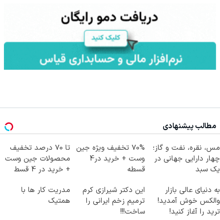
مطالب پیشنهادی
مس، نقره، نفت و گاز؛
70% تخفیف ویژه جین
تا 70 درصد تخفیف
چهار دارایی جهانی در
وست + خرید در4
محصولات جین وست
یک سبد
قسطه
+ خرید در 4 قسط
به دنیای عالی بازار
این دکتر شیرازی کرم
مدریت کار ها با
والکس خوش آمدید!
ترمیم زخم ایرانی را
همتیک
ترید را آغاز کنید!
ساخت!!!