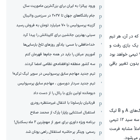
ورود پیاتزا به ایران برای بزرگ‌ترین ماموریت سال
جام باشگاه‌های جهان تا ۲۰۲۷ در سرزمین والیبال
گزینه پرسپولیس با ۷۰ میلیارد تومان به فروش رسید
سیتی بهترین جانشین برای کاپیتانش را پیدا کرد
 خواهد بود که در آن، هر تیم
خداحافظی با مسی؛ یادآور روزهای تلخ بارسایی‌ها
و یک بازی رفت و
برگشت (خانگی و خارج از خانه) مقابل تیمی از همان سید خودشان برگزار می‌شود. با توجه به حضور ۵۵ تیم، لیگ C شامل یک گروه ۷ تیمی خواهد بود
آموریم: میلان را باید در همه جام‌ها قهرمان کنم
بدون تغییر باقی
سه کشور منطقه توافقنامه‌ی نظامی امضا کردند
تیم جدید مهاجم سابق پرسپولیس در سوپر لیگ ترکیه!
تیم جدید سردار دورسون ، مهاجم سابق پرسپولیس
دیومانده اولین بازی با رئال را از دست داد
قربانیان بارسلونا با انتقال غیرمنتظره رودری
مسابقات مقدماتی جام جهانی در قاره اروپا نیز ساختاری دسته‌بندی‌شده به خود خواهند گرفت: لیگ ۱ متشکل از ۳۶ تیم حاضر در لیگ‌های A و B لیگ
استقبال استثنایی پاپارا پارک از محمد صلاح
ملت‌ها، و لیگ ۲ متشکل از ۱۸ (یا ۱۹) تیم باقی‌مانده لیگ ملت‌ها. در لیگ ۱، سه گروه ۱۲ تیمی وجود خواهد داشت که قرعه‌کشی آن از سه سید ۱۲ تیمی
برنامه ویژه داوری برای عبور از مهم‌ترین 2 ماه بسکتبال!
لاً مشابه فرمت
رسمی: وینگر پرحاشیه استقلال راهی یونان شد