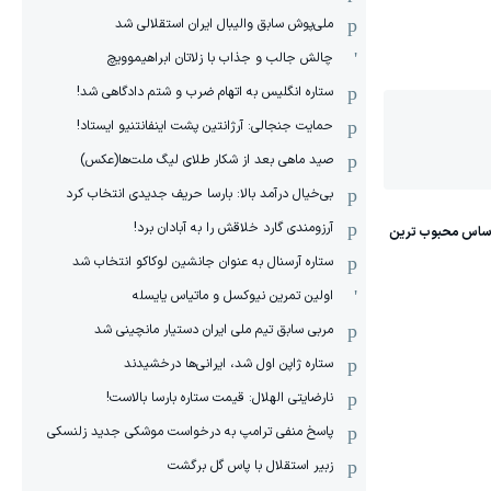
ملی‌پوش سابق والیبال ایران استقلالی شد
چالش جالب و جذاب با زلاتان ابراهیموویچ
ستاره انگلیس به اتهام ضرب و شتم دادگاهی شد!
حمایت جنجالی: آرژانتین پشت اینفانتنیو ایستاد!
صید ماهی بعد از شکار طلای لیگ ملت‌ها(عکس)
بی‌خیال درآمد بالا: بارسا حریف جدیدی انتخاب کرد
آرزومندی گارد خلاقش را به آبادان برد!
ستاره آرسنال به عنوان جانشین لوکاکو انتخاب شد
اولین تمرین نیوکسل و ماتیاس یایسله
مربی سابق تیم ملی ایران دستیار مانچینی شد
ستاره ژاپن اول شد، ایرانی‌ها درخشیدند
نارضایتی الهلال: قیمت ستاره بارسا بالاست!
پاسخ منفی ترامپ به درخواست موشکی جدید زلنسکی
زبیر استقلال با پاس گل برگشت