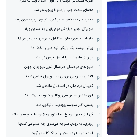
ضربه استثنائی گومس؛ گل اول استون ویلا به بایرن
معمای سمت چپ بارسلونا پیچیده‌تر شد
مدیرعامل ذوب‌آهن: هنوز نمی‌دانم چرا پورموسوی رفت!
سوپرگل لوئیز دیاز؛ گل دوم بایرن به استون ویلا
ملاقات اسطوره های استقلال و پرسپولیس در عراق!
پیاتزا نیامده یک بازیکن تیم ملی را خط زد!
در رئال مادرید ما را احمق فرض کرده‌اند
سیو های درخشان خردسال ترین دروازبان جهان!
انتقال ستاره پی‌اس‌جی به لیورپول قطعی شد؟
کاپیتان تیم ملی در استقلال ماندنی شد
این 10 نفر به عروسی رونالدو دعوت نمی‌شوند!
رسمی: گلر منچستریونایتد لالیگایی شد
گل اول بایرن مونیخ به استون ویلا توسط کیم مین جائه
رودری، به زودی متوجه می‌شوی چه اشتباهی کردی!
استقلال ستاره تیمش را چنگ کاله در آورد!