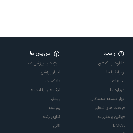
راهنما
سرویس ها
دانلود اپلیکیشن
سوژه‌های ورزشی شما
ارتباط با ما
اخبار ورزشی
تبلیغات
پادکست
درباره ما
لیگ ها و رقابت ها
ابزار توسعه دهندگان
ویدئو
فرصت های شغلی
روزنامه
قوانین و مقررات
نتایج زنده
DMCA
آنتن