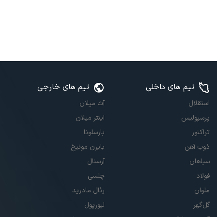
تیم های داخلی
تیم های خارجی
استقلال
آث میلان
پرسپولیس
اینتر میلان
تراکتور
بارسلونا
ذوب آهن
بایرن مونیخ
سپاهان
آرسنال
فولاد
چلسی
ملوان
رئال مادرید
گل‌گهر
لیورپول