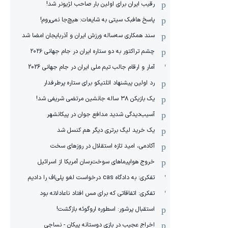
رقیب ایران برای اولین بار صاحب لژیونر شد!
پاسخ هافبک سیتی به شایعات: هیچ‌جا نمی‌روم!
سند همکاری سه‌ساله‌ ‌ورزش ایران و آذربایجان امضا شد
چشم تراکتور به دو ستاره ایران در جام جهانی ۲۰۲۶
آمار و ارقام جالب تیم ملی ایران در جام جهانی 2026
رد اولین پیشنهاد اتلتیکو برای ستاره پرطرفدار
یک بازیکن ۳۸ ساله جانشین مرتضی شریفی شد!
آسیب‌دیدگی شدید مدافع جوان در پیکانشهر
یک خرید لیگ برتری دیگر هم کنسل شد
آکادمی، امید تازه استقلال در روزهای سخت
خروج هواپیماهای سوخت‌رسان آمریکا از اسرائیل
تفکری: به دادگاه cas درخواست لغو پلی‌اف را دادیم
تفکری: اتفاقاتی که برای مس افتاد ناعادلانه بود
استقبال پرشور: اسطوره اروگوئه بازگشت!
اخراج عجیب در بازی دوستانه پیکان - نساجی