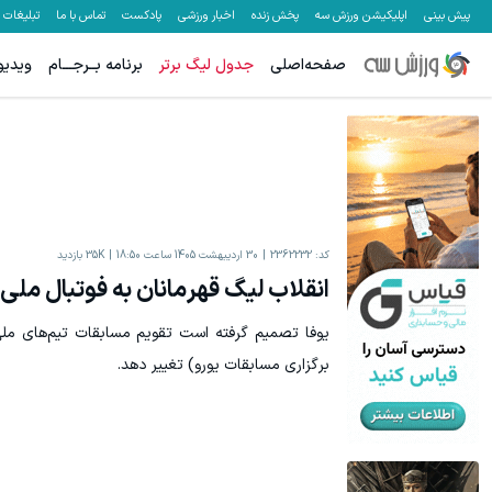
پیش بینی
اپلیکیشن ورزش سه
پخش زنده
اخبار ورزشی
پادکست
تماس با ما
تبلیغات
صفحه‌اصلی
جدول لیگ برتر
برنامه بــرجـــام
ویدیو
کد:
2362232
30 اردیبهشت 1405 ساعت 18:50
35K
بازدید
انقلاب لیگ قهرمانان به فوتبال ملی
برگزاری مسابقات یورو) تغییر دهد.