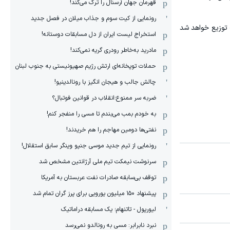
قهرمان جهان آرسنال را ترک می‌کند!
رونمایی از کیت سوم و جذاب میلان در فصل جدید
ی‌آف توزیع خواهد شد
استخراج لیست ایران از دل مسابقات دوستانه!
مادرید به‌خاطر رودری گریه نمی‌کند!
حملات توپخانه‌ای ارتش رژیم صهیونیستی به جنوب لبنان
چالش جالب و هیجان انگیز با رونالدینیو!
ضربه سر ممنوع؛انقلاب در قوانین فوتبال؟
به خودم بمب می‌بندم تا مسی را منفجر کنم!
نفتی‌ها دومین مهاجم را هم خریدند!
رونمایی از تیم جدید موسی جنپو وینگر سابق استقلال!
سرنوشت نیمکت تیم ملی آرژانتین مشخص شد
توقف بی‌سابقه صادرات نفت عربستان به آمریکا
پیشنهاد ۱۵۰ میلیون یورویی برای پرز گران تمام شد
لیورپول - تاتنهام؛ یک مسابقه دراماتیک
نبرد نابرابر: مسی به رونالدو نمی‌رسد