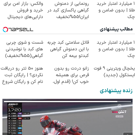
۱ میلیارد اعتبار خرید
رونمایی از دمنوش
والکس: بازار امن برای
طلا | بدون ضامن و
گیاهی پاکسازی کبد در
خرید و فروش
چک
ایران!55%تخفیف
دارایی‌های دیجیتال
مطالب پیشنهادی
۱ میلیارد اعتبار خرید
قاتل سلامتی کبد چربه
شست و شوی چربی
طلا | بدون ضامن و
با این دمنوش گیاهی
های کبد با نوشیدنی
چک
کبدتو بیمه کن
گیاهی(55%تخفیف)
یخچال ویترینی 9 فوت
زانو دردت رو بدون
هنوز 50 تتر رو دریافت
ایستکول (جدید)
قرص برای همیشه
نکردی؟ | رایگان ثبت
خوب کن! (قدم اول،
نام کن و رایگان شروع
پرسش‌نامه)
کن!
زنده پیشنهادی