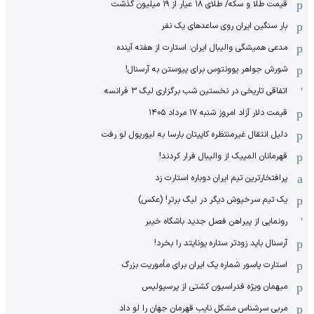
قیمت طلا و سکه/ طلای ۱۸ عیار از ۱۹ میلیون گذشت
بار سنگین ایران روی ساعدهای یک نفر
مدعی همیشگی والیبال ایران: استارت از هفته آینده
شورش جواهر یوونتوس برای پیوستن به آرسنال!
اتفاقی تاریخی در نخستین شب برگزاری لیگ ۳ فرانسه
قیمت دلار آزاد امروز شنبه ۱۷ مرداد ۱۴۰۵
دلیل انتقال غیرمنتظره کاپیتان بارسا به لیورپول لو رفت
قهرمانان المپیک از والیبال فرار کردند!
پرافتخارترین تیم ایران دوباره استارت زد
یک تیم سرخپوش دیگر در لیگ برتر! (عکس)
رونمایی از پیراهن فصل جدید باشگاه خیبر
آرسنال باید زودتر ستاره یونایتد را بخرد!
استارت پاسور شماره یک ایران برای مأموریت بزرگ
میهمان ویژه فدراسیون کشتی از پرسپولیس
مربی سرشناس مشکل نایب قهرمان جهان را لو داد