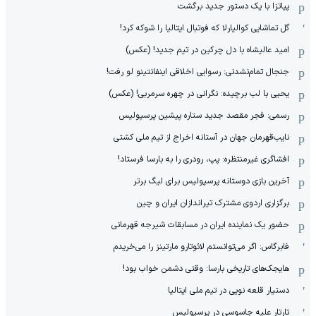
پیاتزا با یک دستور جدید برگشت
گل تماشایی کوالیارلا که فوتبال ایتالیا را شوکه کرد!
امید عالیشاه با دل چرکین در تیم جدید! (عکس)
جنجال تمام‌نشدنی:‌ رسوایی اخلاقی اینفانتینو لو رفت!
یحیی با لب برچیده: نگرانی در چهره سرمربی! (عکس)
رسمی: فجر مقصد جدید ستاره پیشین پرسپولیس
نایب‌قهرمان جهان در آستانه اخراج از تیم ملی کشتی
افشاگری غیرمنتظره: پپ، رودری را به بارسا فرستاد!
آخرین بازی دوستانه پرسپولیس برای لیگ برتر
برگزاری اردوی مشترک تیراندازان ایران و چین
حضور یک نماینده ایران در مسابقات شیرجه قهرمانی
فابرگاس: اگر می‌توانستم لائوتارو مارتینز را می‌خریدم
هایجک‌های تاریخی بارسا: وقتی دشمن خواب بود!
دستیار قلعه نویی در تیم ملی ایتالیا
تارتار علیه جاسوسی در پرسپولیس