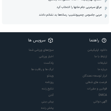
عراق سرمربی جام ملتها را انتخاب کرد
مربی جاسوس چمپیونشیپ: رسانه‌ها بد نشانم دادند
راهنما
سرویس ها
دانلود اپلیکیشن
سوژه‌های ورزشی شما
ارتباط با ما
اخبار ورزشی
تبلیغات
پادکست
درباره ما
لیگ ها و رقابت ها
ابزار توسعه دهندگان
ویدئو
فرصت های شغلی
روزنامه
قوانین و مقررات
نتایج زنده
DMCA
آنتن
آگهی دولتی
پیش بینی
پخش زنده