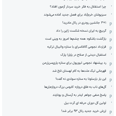
چرا استقلال به فکر خرید سردار آزمون افتاد؟
سبزپوشان خرم‌آباد برای فصل جدید آماده می‌شوند
۳+۱ جانشین رودری در رئال مادرید!
گربیچ به ایران نسخه شکست ژاپن را داد
بازگشت باشکوه: همه چشم‌ها امروز به وینی است
قرارداد نجومی گالاتاسرای با ستاره والیبال ترکیه
استقبال دیدنی از صلاح در پاپارا پارک
رد پیشنهاد نجومی لیورپول برای ستاره پاری‌سن‌ژرمن
قهرمانی لیگ ملت‌ها به کام لهستان تلخ شد
این بار بارسلونا به ستاره سوئدی نه گفت!
گل‌های ناب به طاق دروازه؛ کابوس بزرگ دروازه‌بان‌ها
پاسخ منفی جواهر اینتر به آرسنال و یونایتد
اولین گل دوران حرفه ای گرت بیل
ارزش خرید جدید رئال 93 برابر شد!