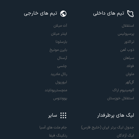
تیم های داخلی
تیم های خارجی
استقلال
آث میلان
پرسپولیس
اینتر میلان
تراکتور
بارسلونا
ذوب آهن
بایرن مونیخ
سپاهان
آرسنال
فولاد
چلسی
ملوان
رئال مادرید
گل‌گهر
لیورپول
آلومینیوم اراک
منچستریونایتد
استقلال خوزستان
یوونتوس
لیگ های پرطرفدار
سایر
جدول لیگ برتر ایران (خلیج فارس)
جام ملت های آسیا
لیگ آزادگان
رنکینگ فیفا