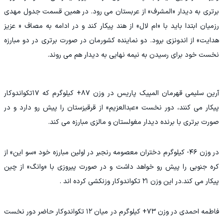
برتری به دیدار «المشرف» از عربستان می رود. در همین قسمت جدول مهدی
رزمیان ابتدا باید با «ام لال» از هند پیکار کند و در ادامه به مصاف « عزیز
هدایت» از اندونزی برود. دو نماینده کشورمان در صورت برتری در دو مبارزه
نخست خود برای رسیدن به نیمه نهایی به دیدار هم می روند.
آرین سلیمی قهرمان المپیک پاریس در وزن ۸۷+ کیلوگرم که ۱۷تکواندوکار
پیکار می کنند، دور نخست «عبدالعزیم» از قرقیزستان را پیش رو دارد و در
صورت برتری با برنده دیدار مغولستان و مالزی مبارزه می کند.
در وزن ۴۶- کیلوگرم دختران معصومه رنجبر در اولین مبارزه خود «سو این» از
کره جنوبی را پیش رو خواهد داشت و در صورت پیروزی با «وانگ» از چین
پیکار می کند.در این وزن ۲۱ تکواندوکار وزنکشی کرده اند .
فاطمه احمدی در وزن ۷۳+ کیلوگرم در میان ۱۲ تکواندوکار حاضر دور نخست