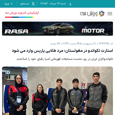
شنبه ۱۷ مرداد
-
13:53
جستجو
ورود
اپلیکیشن اندروید ورزش سه
کد:
2362235
30 اردیبهشت 1405 ساعت 18:47
8K
بازدید
استارت تکواندو در مغولستان: مرد طلایی پاریس وارد می شود
تکواندوکاران ایران در روز نخست مسابقات قهرمانی آسیا رقبای خود را شناختند.