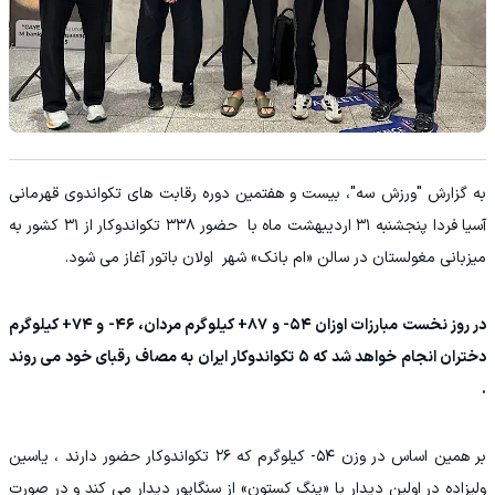
به گزارش "ورزش سه"، بیست و هفتمین دوره رقابت های تکواندوی قهرمانی
آسیا فردا پنجشنبه ۳۱ اردیبهشت ماه با حضور ۳۳۸ تکواندوکار از ۳۱ کشور به
میزبانی مغولستان در سالن «ام بانک» شهر اولان باتور آغاز می شود.
در روز نخست مبارزات اوزان ۵۴- و ۸۷+ کیلوگرم مردان، ۴۶- و ۷۴+ کیلوگرم
دختران انجام خواهد شد که ۵ تکواندوکار ایران به مصاف رقبای خود می روند
.
بر همین اساس در وزن ۵۴- کیلوگرم که ۲۶ تکواندوکار حضور دارند ، یاسین
ولیزاده در اولین دیدار با «پنگ کستون» از سنگاپور دیدار می کند و در صورت