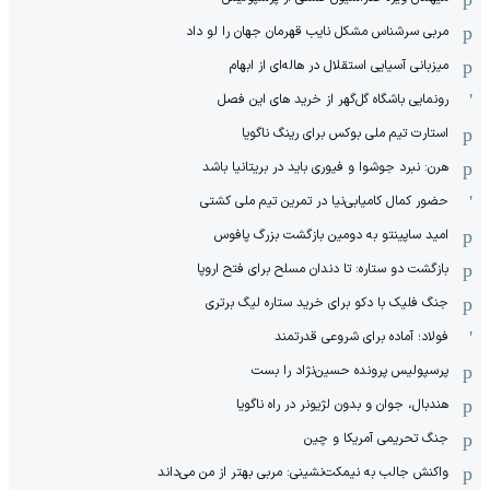
مربی سرشناس مشکل نایب قهرمان جهان را لو داد
میزبانی آسیایی استقلال در هاله‌ای از ابهام
رونمایی باشگاه گل‌گهر از خرید های این فصل
استارت تیم ملی بوکس برای رینگ ناگویا
هرن: نبرد جوشوا و فیوری باید در بریتانیا باشد
حضور کمال کامیابی‌نیا در تمرین تیم ملی کشتی
امید ساپینتو به دومین بازگشت بزرگ پافوس
بازگشت دو ستاره: تا دندان مسلح برای فتح اروپا
جنگ فلیک با دکو برای خرید ستاره لیگ برتری
فولاد؛ آماده برای شروعی قدرتمند
پرسپولیس پرونده حسین‌نژاد را بست
هندبال، جوان و بدون لژیونر در راه ناگویا
جنگ تحریمی آمریکا و چین
واکنش جالب به نیمکت‌نشینی: مربی بهتر از من می‌داند