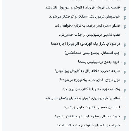
قیمت بند فروش قرارداد آرائوخو و لیورپول فاش شد
خودروهای فرمول یک، سبک‌تر و کوچک‌تر می‌شوند
صدای ستاره اینتر درآمد: به ترکیه نخواهم رفت
عقب نشینی پرسپولیس از جذب حسین‌نژاد
در سودای تکرار یک قهرمانی: اگر پیاتزا اجازه دهد!
چپ استقلال، پرسپولیسی است(عکس)
خرید بعدی پرسپولیس بست!
شایعه عجیب: علاقه رئال به کاپیتان یوونتوس!
غول نروژی فدای خرید ولاهوویچ می‌شود؟!
ولاسکو بازیکنانش را با کتاب سورپرایز کرد
صالحی: قوانین برای داوران و ناظران یکسان سازی شد
اسماعیل صفیری: تغیرات داوری زیاد بود
خرید جنجالی: ستاره بارسا این هفته در پاریس!
خورشیدی: ناظران با قوانین جدید آشنا شدند