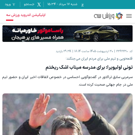
شنبه ۱۷ مرداد
-
15:34
جستجو
ورود
اپلیکیشن اندروید ورزش سه
کد:
2362230
30 اردیبهشت 1405 ساعت 18:14
29.3K
بازدید
قلعه‌نویی و تیم ملی برای مردم ایران می‌جنگند؛
تونی اولیویرا: برای مدرسه میناب اشک ریختم
سرمربی سابق تراکتور در گفت‌وگویی احساسی در خصوص اتفاقات اخیر ایران و حضور تیم
ملی در جام جهانی صحبت کرده است.