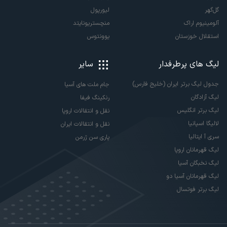
گل‌گهر
لیورپول
آلومینیوم اراک
منچستریونایتد
استقلال خوزستان
یوونتوس
لیگ های پرطرفدار
سایر
جدول لیگ برتر ایران (خلیج فارس)
جام ملت های آسیا
لیگ آزادگان
رنکینگ فیفا
لیگ برتر انگلیس
نقل و انتقالات اروپا
لالیگا اسپانیا
نقل و انتقالات ایران
سری آ ایتالیا
پاری سن ژرمن
لیگ قهرمانان اروپا
لیگ نخبگان آسیا
لیگ قهرمانان آسیا دو
لیگ برتر فوتسال