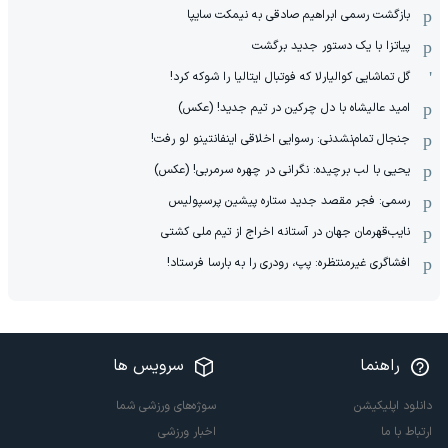
بازگشت رسمی ابراهیم صادقی به نیمکت سایپا
پیاتزا با یک دستور جدید برگشت
گل تماشایی کوالیارلا که فوتبال ایتالیا را شوکه کرد!
امید عالیشاه با دل چرکین در تیم جدید! (عکس)
جنجال تمام‌نشدنی:‌ رسوایی اخلاقی اینفانتینو لو رفت!
یحیی با لب برچیده: نگرانی در چهره سرمربی! (عکس)
رسمی: فجر مقصد جدید ستاره پیشین پرسپولیس
نایب‌قهرمان جهان در آستانه اخراج از تیم ملی کشتی
افشاگری غیرمنتظره: پپ، رودری را به بارسا فرستاد!
راهنما
سرویس ها
دانلود اپلیکیشن
سوژه‌های ورزشی شما
ارتباط با ما
اخبار ورزشی