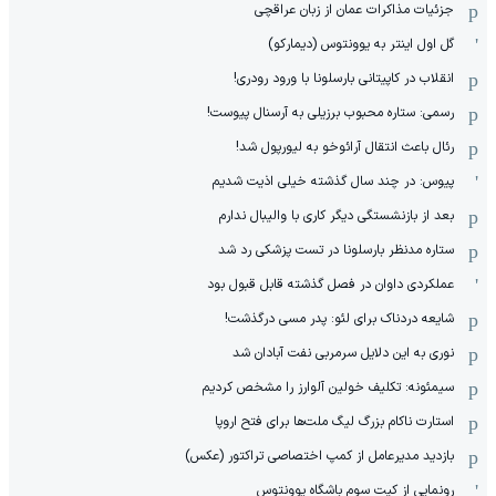
جزئیات مذاکرات عمان از زبان عراقچی
گل اول اینتر به یوونتوس (دیمارکو)
انقلاب در کاپیتانی بارسلونا با ورود رودری!
رسمی: ستاره محبوب برزیلی به آرسنال پیوست!
رئال باعث انتقال آرائوخو به لیورپول شد!
پیوس: در چند سال گذشته خیلی اذیت شدیم
بعد از بازنشستگی دیگر کاری با والیبال ندارم
ستاره مدنظر بارسلونا در تست پزشکی رد شد
عملکردی داوان در فصل گذشته قابل قبول بود
شایعه دردناک برای لئو: پدر مسی درگذشت!
نوری به این دلایل سرمربی نفت آبادان شد
سیمئونه: تکلیف خولین آلوارز را مشخص کردیم
استارت ناکام بزرگ لیگ ملت‌ها برای فتح اروپا
بازدید مدیرعامل از کمپ اختصاصی تراکتور (عکس)
رونمایی از کیت سوم باشگاه یوونتوس