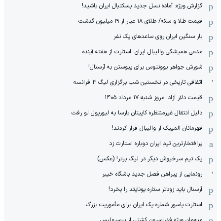
گزارش ویژه‌: آماده نسل جدید بسکتبال ایران باشید!
قیمت طلا و سکه/ طلای ۱۸ عیار از ۱۹ میلیون گذشت
بار سنگین ایران روی ساعدهای یک نفر
مدعی همیشگی والیبال ایران: استارت از هفته آینده
شورش جواهر یوونتوس برای پیوستن به آرسنال!
اتفاقی تاریخی در نخستین شب برگزاری لیگ ۳ فرانسه
قیمت دلار آزاد امروز شنبه ۱۷ مرداد ۱۴۰۵
دلیل انتقال غیرمنتظره کاپیتان بارسا به لیورپول لو رفت
قهرمانان المپیک از والیبال فرار کردند!
پرافتخارترین تیم ایران دوباره استارت زد
یک تیم سرخپوش دیگر در لیگ برتر! (عکس)
رونمایی از پیراهن فصل جدید باشگاه خیبر
آرسنال باید زودتر ستاره یونایتد را بخرد!
استارت پاسور شماره یک ایران برای مأموریت بزرگ
میهمان ویژه فدراسیون کشتی از پرسپولیس