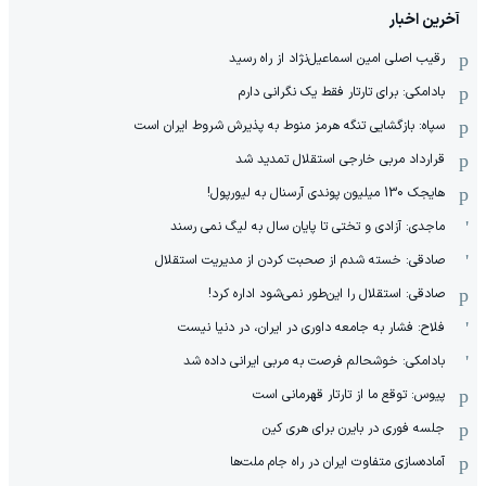
آخرین اخبار
رقیب اصلی امین اسماعیل‌نژاد از راه رسید
بادامکی: برای تارتار فقط یک نگرانی دارم
سپاه: بازگشایی تنگه هرمز منوط به پذیرش شروط ایران است
قرارداد مربی خارجی استقلال تمدید شد
هایجک 130 میلیون پوندی آرسنال به لیورپول!
ماجدی: آزادی و تختی تا پایان سال به لیگ نمی رسند
صادقی: خسته شدم از صحبت کردن از مدیریت استقلال
صادقی: استقلال را این‌طور نمی‌شود اداره کرد!
فلاح: فشار به جامعه داوری در ایران، در دنیا نیست
بادامکی: خوشحالم فرصت به مربی ایرانی داده شد
پیوس: توقع ما از تارتار قهرمانی است
جلسه فوری در بایرن برای هری کین
آماده‌سازی متفاوت ایران در راه جام ملت‌ها