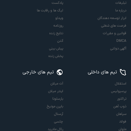
تبلیغات
پادکست
درباره ما
لیگ ها و رقابت ها
ابزار توسعه دهندگان
ویدئو
فرصت های شغلی
روزنامه
قوانین و مقررات
نتایج زنده
DMCA
آنتن
آگهی دولتی
پیش بینی
پخش زنده
تیم های داخلی
تیم های خارجی
استقلال
آث میلان
پرسپولیس
اینتر میلان
تراکتور
بارسلونا
ذوب آهن
بایرن مونیخ
سپاهان
آرسنال
فولاد
چلسی
ملوان
رئال مادرید