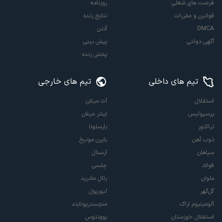
فرصت های شغلی
روزنامه
قوانین و مقررات
نتایج زنده
DMCA
آنتن
آگهی دولتی
پیش بینی
پخش زنده
تیم های داخلی
تیم های خارجی
استقلال
آث میلان
پرسپولیس
اینتر میلان
تراکتور
بارسلونا
ذوب آهن
بایرن مونیخ
سپاهان
آرسنال
فولاد
چلسی
ملوان
رئال مادرید
گل‌گهر
لیورپول
آلومینیوم اراک
منچستریونایتد
استقلال خوزستان
یوونتوس