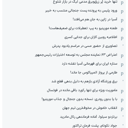
تنها خرید پُر زرق‌وبرق مدعی لیگ در بازار شلوغ
ورود پلیس به پرونده پست جنجالی منتسب به خیبر
آسیا در ژاپن به جان هم می‌افتد!
طعنه مورینیو به پپ: تعطیلات برای ضعیف‌هاست!
اطلاعیه روبین کازان برای جدایی کسری
تصاویری از حضور مسی در مراسم یادبود پدرش
اعتراض ۶۳ نماینده مجلس به توسعه اختیارات رئیس‌جمهور
ستاره ایران برای قهرمانی آسیا نقشه دارد
طارمی از پرواز المپیاکوس جا ماند!
برق ورزشگاه آزادی بازهم به دلیل بدهی قطع شد
ماموریت ویژه برای تنها رکورد باقی مانده در فوتسال
با یا بدون رودری: نسخه بدون جنجال و جذاب مورینیو!
انقلاب خاموش در مخوف‌‌ترین تیم جهان
برناردو سیلوا، آماده فرماندهی رئال مادرید
جواد نکونام، پشت فرمان تراکتور