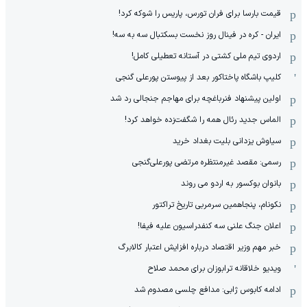
قیمت بارسا برای فران تورس، پاریس را شوکه کرد!
ایران - کره در فینال روز نخست بسکتبال سه به سه!
اردوی تیم ملی کشتی در آستانه تعطیلی کامل!
کلیپ باشگاه پاختاکور بعد از پیوستن پورعلی گنجی
اولین پیشنهاد فنرباغچه برای مهاجم جنجالی رد شد
الماس جدید رئال همه را شگفت‌زده خواهد کرد!
سیاوش یزدانی بلیت بغداد خرید
رسمی: مقصد غیرمنتظره مرتضی پورعلی‌گنجی
بانوان بوکسور به اردو می روند
نکونام، پنجاهمین سرمربی تاریخ تراکتور
اعلان جنگ علنی سه کنفدراسیون علیه فیفا!
خبر مهم وزیر اقتصاد درباره افزایش اعتبار کالابرگ
ویدیو خلاقانه ترابوزان برای محمد صلاح
ادامه کابوس ژابی: مدافع چلسی مصدوم شد