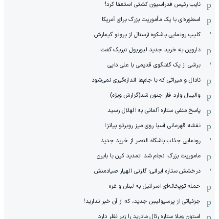
نایب رئیس فدراسیون کشتی استعفا کرد!
اسطوره‌ای با یک مأموریت بزرگ برای آمریکا
کلیپ رونمایی باشکوه آرسنال از برونو گیمارش
داروین به خرید جدید لیورپول تبریک گفت
برشی از یک گفتگوی قدیمی با علی دایی
نادال و میراثی که با جام‌ها اندازه‌گیری نمی‌شود
والیبال وارد فاز جنون شد(گزارش ویژه)
پاسخ منفی ستاره آلمانی به الهلال رسید
نقشه قهرمانی آسیا روی میز روبرتو پیاتزا
رونمایی جذاب باشگاه النصر از خرید جدید
ماموریت بزرگ انجام شد: تمدید کین با بایرن
درخشش ستاره ایرانی؛ گلزنی الهیار صیادمنش
حمله توپخانه‌ای اسرائیل به لبنان و غزه
جزئیاتی از پرسپولیسِ جدید، که از آن ‌خبر ندارید!
استون ویلا ستاره رئال مادرید را زیر نظر دارد