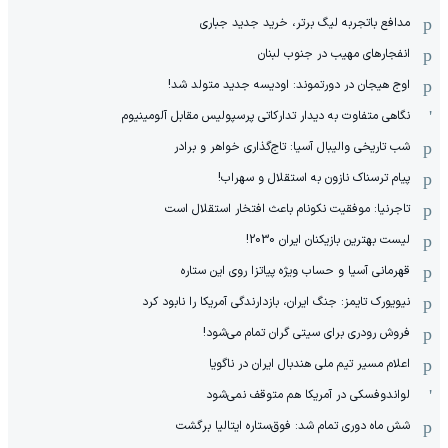
مدافع باتجربه لیگ برتر، خرید جدید جباری
انفجارهای مهیب در جنوب لبنان
اوج هیجان در دورتموند: اودیسه جدید متولد شد!
نگاهی متفاوت به دیدار تدارکاتی پرسپولیس مقابل آلومینیوم
شب تاریخی والیبال آسیا: تاج‌گذاری خواهر و برادر
پیام ترسناک نازون به استقلال و سهراب!
تاجرنیا: موفقیت نکونام باعث افتخار استقلال است
لیست بهترین بازیکنان ایران 2030!
قهرمانی آسیا و حساب ویژه پیاتزا روی این ستاره
نیویورک تایمز: جنگ ایران، بازدارندگی آمریکا را نابود کرد
فروش رودری برای سیتی گران تمام می‌شود!
اعلام مسیر تیم ملی هندبال ایران در ناگویا
لواندوفسکی در آمریکا هم متوقف نمی‌شود
شش ماه دوری تمام شد: فوق‌ستاره ایتالیا برگشت