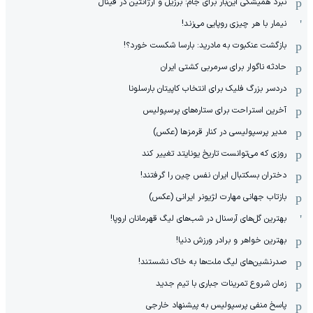
نبرد همیشگی این‌بار برای جام: برزیل و آرژانتین در فینال
نیمار با هر چیزی روپایی می‌زند!
بازگشت عنکبوت به مادرید: بارسا شکست خورد؟!
حادثه ناگوار برای سرمربی کشتی ایران
دردسر بزرگ فلیک برای انتخاب کاپیتان بارسلونا
آخرین استراحت برای ستاره‌های پرسپولیس
مدیر پرسپولیسی در کنار قرمزها (عکس)
روزی که می‌توانست تاریخ یونایتد تغییر کند
دختران بسکتبال ایران نفس چین را گرفتند!
بازتاب جهانی مهارت لژیونر ایرانی (عکس)
بهترین گل‌های آرسنال در شب‌های لیگ قهرمانان اروپا!
بهترین خواهر و برادر ورزش دنیا!
صدرنشین‌های لیگ ملت‌ها به خاک نشستند!
زمان شروع تمرینات جباری با تیم جدید
پاسخ منفی پرسپولیس به پیشنهاد خارجی