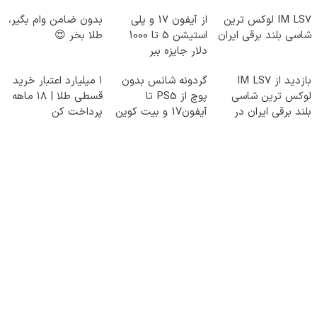
IM LS7 لوکس ترین
از آیفون 17 و پلی
بدون ضامن وام بگیر،
شاسی بلند برقی ایران
استیشن 5 تا 1000
طلا بخر 😍
دلار جایزه ببر
بازدید از IM LS7
گردونه شانس بدون
۱ میلیارد اعتبار خرید
لوکس ترین شاسی
پوچ از PS5 تا
قسطی طلا | ۱۸ ماهه
بلند برقی ایران در
آیفون17 و بیت کوین
پرداخت کن
باشگاه انقلاب
🔥