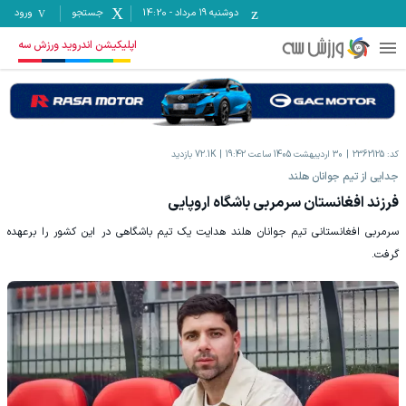
دوشنبه ۱۹ مرداد
-
14:20
جستجو
ورود
اپلیکیشن اندروید ورزش سه
کد:
2362125
30 اردیبهشت 1405 ساعت 19:42
72.1K
بازدید
جدایی از تیم جوانان هلند
فرزند افغانستان سرمربی باشگاه اروپایی
سرمربی افغانستانی تیم جوانان هلند هدایت یک تیم باشگاهی در این کشور را برعهده
گرفت.