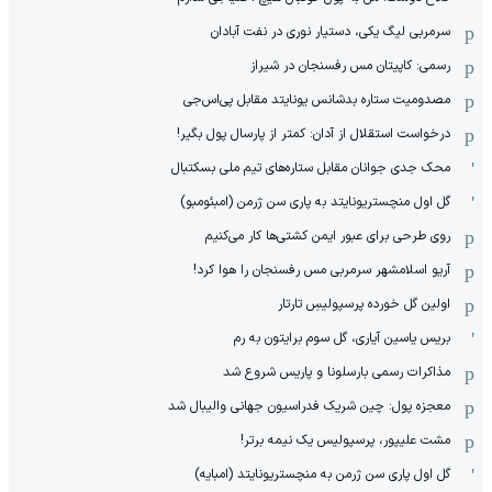
سرمربی لیگ یکی، دستیار نوری در نفت آبادان
رسمی: کاپیتان مس رفسنجان در شیراز
مصدومیت ستاره بدشانس یونایتد مقابل پی‌اس‌جی
درخواست استقلال از آدان: کمتر از پارسال پول بگیر!
محک جدی ‌جوانان مقابل ستاره‌های تیم ملی بسکتبال
گل اول منچستریونایتد به پاری سن ژرمن (امبئومبو)
روی طرحی برای عبور ایمن کشتی‌ها کار می‌کنیم
آریو اسلامشهر سرمربی مس رفسنجان را هوا کرد!
اولین گل خورده پرسپولیسِ تارتار
بریس یاسین آیاری، گل سوم برایتون به رم
مذاکرات رسمی بارسلونا و پاریس شروع شد
معجزه پول: چین شریک فدراسیون جهانی والیبال شد
مشت علیپور، پرسپولیس یک نیمه برتر!
گل اول پاری سن ژرمن به منچستریونایتد (امبایه)