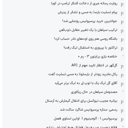
روایت رسانه عبری از دخالت آشکار ترامپ در کوبا
پیام تسلیت بارسا به مسی و تشکر از پدرش
جوانترین خرید پرسپولیس رونمایی شد!
ترکیب سپاهان با یک تغییر مقابل ذوب‌آهن
باشگاه روسی هم روی اوت‌های نادر حساب کرد!
تراکتور با پیروزی به استقبال لیگ رفت!
خلاصه بازی برایتون 3 - رم 0
گل‌گهر در انتظار تایید مهم از ‌AFC
رئال مادرید زودتر از بارسلونا به مسی تسلیت گفت
آقای گل لیگ یک با توپ پُر به لیگ برتر می‌آید
مصدومان سپاهان در حال ریکاوری
بیانیه عجیب نیوکسل برای انتقال گیمارش به آرسنال
رسمی: ستاره پرسپولیس شاگرد ساکت شد
پرسپولیس 1 - آلومینیوم 1: اولین تساوی فصل
فلاح دوست: من به پول فوتبال هیچ احتیاجی ندارم