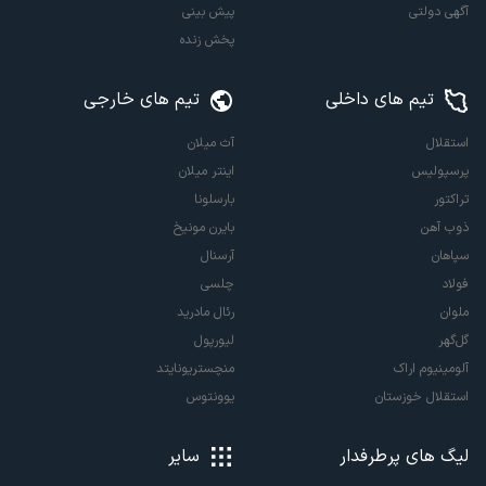
آگهی دولتی
پیش بینی
پخش زنده
تیم های داخلی
تیم های خارجی
استقلال
آث میلان
پرسپولیس
اینتر میلان
تراکتور
بارسلونا
ذوب آهن
بایرن مونیخ
سپاهان
آرسنال
فولاد
چلسی
ملوان
رئال مادرید
گل‌گهر
لیورپول
آلومینیوم اراک
منچستریونایتد
استقلال خوزستان
یوونتوس
لیگ های پرطرفدار
سایر