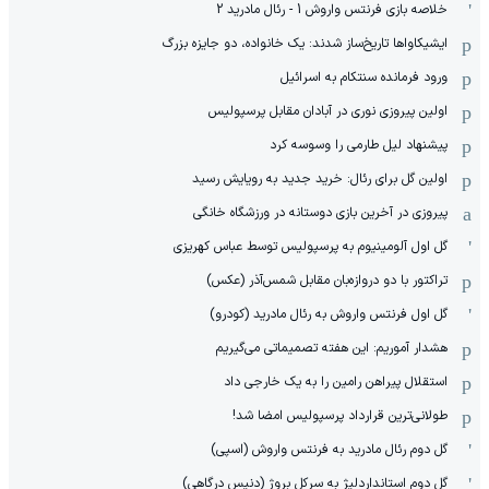
خلاصه بازی فرنتس واروش 1 - رئال مادرید 2
ایشیکاوا‌ها تاریخ‌ساز شدند: یک خانواده، دو جایزه بزرگ
ورود فرمانده سنتکام به اسرائیل
اولین پیروزی نوری در آبادان مقابل پرسپولیس
پیشنهاد لیل طارمی را وسوسه کرد
اولین گل برای رئال: خرید جدید به رویایش رسید
پیروزی در آخرین بازی دوستانه در ورزشگاه خانگی
گل اول آلومینیوم به پرسپولیس توسط عباس کهریزی
تراکتور با دو دروازه‌بان مقابل شمس‌آذر (عکس)
گل اول فرنتس واروش به رئال مادرید (کودرو)
هشدار آموریم: این هفته تصمیماتی می‌گیریم
استقلال پیراهن رامین را به یک خارجی داد
طولانی‌ترین قرارداد پرسپولیس امضا شد!
گل دوم رئال مادرید به فرنتس واروش (اسپی)
گل دوم استانداردلیژ به سرکل بروژ (دنیس درگاهی)