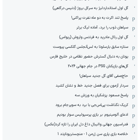
گل اول استانداردلیژ به سرکل بروژ (دنیس درگاهی)
پاسخ تند اکرت به دو ماه نفرت پراکنی!
سپاهان ذوب را برد، آماده لیگ برتر
گل اول رئال مادرید به فرنتس واروش (ریواس)
ستاره سابق بارسلونا به لس‌آنجلس گلکسی پیوست
یونان به دنبال گسترش حضور نظامی در خلیج فارس
گل‌های بازیکنان PSG در جام جهانی 2026
حاج‌صفی آقای گل جدید سپاهان!
سردار آزمون برای فصل جدید خط و نشان کشید
پاسخ مسعود پزشکیان به ورزش سه
کریک نگذاشت پی‌اس‌جی با برد به سوپرجام برود
ادعای آلومینیوم: بر بازی پرسپولیس سوار بودیم
فدراسیون جهانی والیبال داغ دل ایران را تازه کرد(عکس)
خلاصه بازی پاری سن ژرمن 1 - منچستریونایتد 1