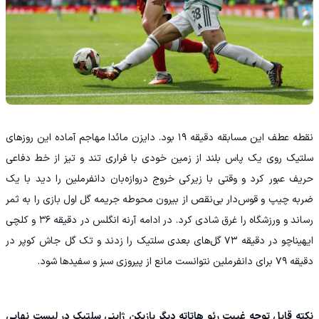
‫نقطه عطف این مسابقه دقیقه ۱۹ بود. دایزن مائدا مهاجم آماده این روزهای
سلتیک روی یک پاس بلند از زمین خودی با فراری تند و تیز از خط دفاعی
حریف عبور کرد و وقتی با زیرکی خروج دروازه‌بان دانفرملین را دید با یک
ضربه چیپ و قوس‌دار بی‌نقص از بیرون محوطه جریمه گل اول بازی را به ثمر
رساند و ورزشگاه را غرق شادی کرد. در ادامه آرنه انگلس در دقیقه ۳۶ و کلچی
ایهیناچو در دقیقه ۷۳ گل‌های بعدی سلتیک را زدند و تک گل جاش کوپر در
دقیقه ۷۹ برای دانفرملین نتوانست مانع از پیروزی سبز و سفیدها شود.
نکته قابل توجه غیبت رئو هاتاته دیگر بازیکن ژاپنی سلتیک در لیست نهایی