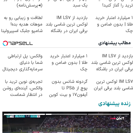
ترید را آغاز کنید!
یک سبد
(◂پرسش‌نامه)
۱ میلیارد اعتبار خرید
بازدید از IM LS7
لطافت و زیبایی رو به
طلا | بدون ضامن و
لوکس ترین شاسی بلند
موهات هدیه بده!
چک
برقی ایران در باشگاه
شامپو جلبک اسپیرولینا
انقلاب
مطالب پیشنهادی
بازدید از IM LS7
۱ میلیارد اعتبار خرید
والکس: پل ارتباطی
لوکس ترین شاسی بلند
طلا | بدون ضامن و
شما با دنیای
برقی ایران در باشگاه
چک
سرمایه‌گذاری دیجیتال
انقلاب
IM LS7 لوکس ترین
گردونه شانس بدون
تجربه‌ی نوین ترید با
شاسی بلند برقی ایران
پوچ از PS5 تا
والکس، آینده‌ای روشن
آیفون17 و بیت کوین
در انتظار شماست
🔥
زنده پیشنهادی