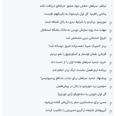
نیکفر: سپاهان حقش نبود مجوز حرفه‌ای دریافت نکند
پنالتی رافینیا؛ گل اول بارسلونا به ناتینگهام فارست
مورینیو: برناردو با شرایط بدی به رئال اضافه شده
مهلت سه روزه سازمان بورس به مالک باشگاه استقلال
تاریخ احتمالی دربی مشخص شد
برنز المپیک مبینا نعمت‌زاده امروز دوساله شد!
قربانی: همان اوسمار و اسکوچیچ را هم بردیم
خرید جدید سپاهان هفته اول را از دست داد
برنامه نیم فصل نخست لیگ برتر اعلام شد
پیشنهاد جدید سپاهان برای جذب مدافع پرسپولیس!
سومین برد مورینیو با رئال در پیش‌فصل
گل اول ناپولی به سلتاویگو (دی لورنزو)
مسی برای سخت‌ترین سفر زندگی‌اش آماده می‌شود
آبی‌پوشان شایعه درگیری مدیریتی را تکذیب کردند