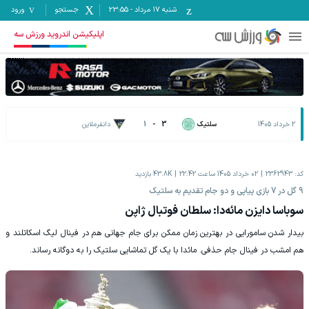
شنبه ۱۷ مرداد
-
23:55
جستجو
ورود
اپلیکیشن اندروید ورزش سه
2 خرداد 1405
سلتیک
3
-
1
دانفرملاین
کد:
2362943
02 خرداد 1405 ساعت 22:42
43.8K
بازدید
9 گل در 7 بازی پیاپی و دو جام تقدیم به سلتیک
سوباسا دایزن مائه‌دا: سلطان فوتبال ژاپن
‫بیدار شدن سامورایی در بهترین زمان ممکن برای جام جهانی هم در فینال لیگ اسکاتلند و
هم امشب در فینال جام حذفی. مائدا با یک گل تماشایی سلتیک را به دوگانه رساند.