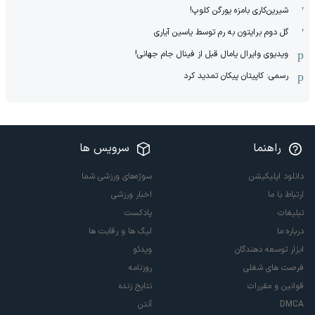
شیرین‌کاری بامزه یورگن کلوپ!
گل دوم برایتون به رم توسط یاسین آیاری
ویدیوی وایرال یامال قبل از فینال جام جهانی!
رسمی: کاپیتان پیکان تمدید کرد
راهنما
سرویس ها
دانلود اپلیکیشن
سوژه‌های ورزشی شما
ارتباط با ما
اخبار ورزشی
تبلیغات
پادکست
درباره ما
لیگ ها و رقابت ها
ابزار توسعه دهندگان
ویدئو
فرصت های شغلی
روزنامه
قوانین و مقررات
نتایج زنده
DMCA
آنتن