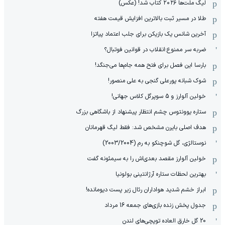
لیگ ملت‌ها ٢٠٢۶ کتاب شد! (عکس)
طلا در مسیر ثبت بالاترین افزایش قیمت هفته
آخرین شانس یک بازیکن برای جلب اعتماد پیاتزا
ضربه سر ممنوع؛انقلاب در قوانین فوتبال؟
بارسا این فصل برای فتح همه جام‌ها می‌جنگد!
شوک شبانه پورعلی گنجی به علی منصور!
خولین آلوارز و 5 سوپرگل کلاس جهانی!
ستاره یوونتوس چشم انتظار پیشنهاد از باشگاهی بزرگ
هدف اصلی بایرن مشخص شد: فقط لیگ قهرمانان
نوستالژی، گل شوچنکو به رم (2003/2004)
خولین آلوارز مقصد بعدی‌اش را به سیمئونه گفت
بهترین لحظات ستاره آرژانتینی بولونیا
ابراز خشم شدید هواداران رئال زیر پست دیومانده!
جدول پخش زنده بازی‌های جمعه 16 مرداد
20 گل خارق العاده توپچی‌های لندن