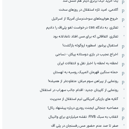
یک خرید لیگ برتری دیگر هم کنسل شد
آکادمی، امید تازه استقلال در روزهای سخت
خروج هواپیماهای سوخت‌رسان آمریکا از اسرائیل
تفکری: به دادگاه cas درخواست لغو پلی‌اف را دادیم
تفکری: اتفاقاتی که برای مس افتاد ناعادلانه بود
استقبال پرشور: اسطوره اروگوئه بازگشت!
اخراج عجیب در بازی دوستانه پیکان - نساجی
لحظه به لحظه با اخبار نقل و انتقالات ایران
حمله سنگین قهرمان المپیک روسیه به لهستان
رونمایی از پیراهن سوم میلان: متفاوت‌تر از همیشه!
رونمایی از کاپیتان جدید؛ اقدام جالب سهراب در استقلال
گلایه های بازیکن آمریکایی تیم استقلال از مدیریت
مصاحبه جنجالی ایجنت رودری درباره پیشنهاد رئال!
انقلاب به سبک FIVB: نقشه میلیاردی برای والیبال
صفر تا صد عدم حضور مس رفسنجان در پلی آف