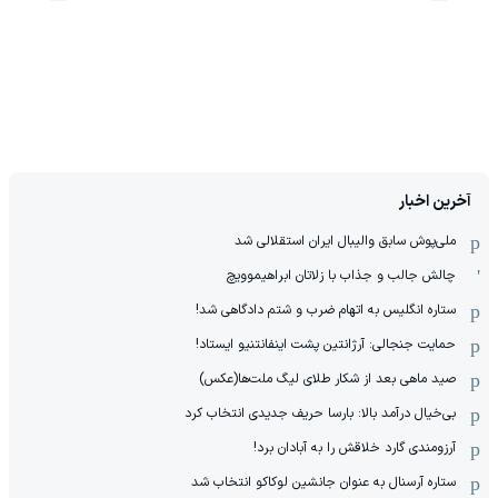
آخرین اخبار
ملی‌پوش سابق والیبال ایران استقلالی شد
چالش جالب و جذاب با زلاتان ابراهیموویچ
ستاره انگلیس به اتهام ضرب و شتم دادگاهی شد!
حمایت جنجالی: آرژانتین پشت اینفانتنیو ایستاد!
صید ماهی بعد از شکار طلای لیگ ملت‌ها(عکس)
بی‌خیال درآمد بالا: بارسا حریف جدیدی انتخاب کرد
آرزومندی گارد خلاقش را به آبادان برد!
ستاره آرسنال به عنوان جانشین لوکاکو انتخاب شد