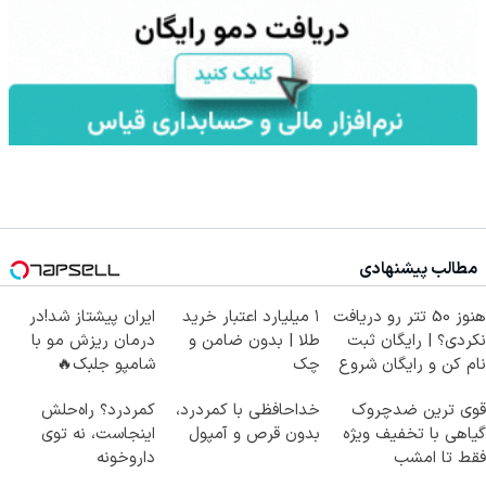
مطالب پیشنهادی
هنوز 50 تتر رو دریافت
۱ میلیارد اعتبار خرید
ایران پیشتاز شد!در
نکردی؟ | رایگان ثبت
طلا | بدون ضامن و
درمان ریزش مو با
نام کن و رایگان شروع
چک
شامپو جلبک🔥
کن!
قوی ترین ضدچروک
خداحافظی با کمردرد،
کمردرد؟ راه‌حلش
گیاهی با تخفیف ویژه
بدون قرص و آمپول
اینجاست، نه توی
فقط تا امشب
داروخونه