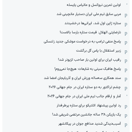
اولین تمرین نیوکسل و ماتیاس یایسله
مربی سابق تیم ملی ایران دستیار مانچینی شد
ستاره ژاپن اول شد، ایرانی‌ها درخشیدند
نارضایتی الهلال: قیمت ستاره بارسا بالاست!
پاسخ منفی ترامپ به درخواست موشکی جدید زلنسکی
زبیر استقلال با پاس گل برگشت
رقیب ایران برای اولین بار صاحب لژیونر شد!
پاسخ هافبک سیتی به شایعات: هیچ‌جا نمی‌روم!
سند همکاری سه‌ساله‌ ‌ورزش ایران و آذربایجان امضا شد
چشم تراکتور به دو ستاره ایران در جام جهانی ۲۰۲۶
آمار و ارقام جالب تیم ملی ایران در جام جهانی 2026
رد اولین پیشنهاد اتلتیکو برای ستاره پرطرفدار
یک بازیکن ۳۸ ساله جانشین مرتضی شریفی شد!
آسیب‌دیدگی شدید مدافع جوان در پیکانشهر