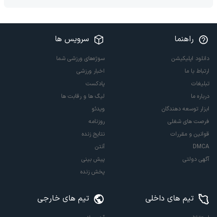
راهنما
سرویس ها
دانلود اپلیکیشن
سوژه‌های ورزشی شما
ارتباط با ما
اخبار ورزشی
تبلیغات
پادکست
درباره ما
لیگ ها و رقابت ها
ابزار توسعه دهندگان
ویدئو
فرصت های شغلی
روزنامه
قوانین و مقررات
نتایج زنده
DMCA
آنتن
آگهی دولتی
پیش بینی
پخش زنده
تیم های داخلی
تیم های خارجی