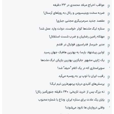
عواقب اخراج میلاد محمدی در 33 دقیقه
ضربه سخت وینیسیوس و رئال به رویاهای آرسنال!
مقصد جدید سرمربیگری مجتبی جباری!
ستاره لیگ ملت‌ها کولر خواست، دولت وارد عمل شد!
مهلکه رامین رضاییان و ضرب شست استقلال!
مدیر خبرساز فدراسیون فوتبال در قشم
اولین پیشنهاد بارسا به بهترین هافبک جهان رسید
یک ژاپنی مشهور جایگزین بهترین بازیکن لیگ ملت‌ها
سوپراستاری که در یک کلام "حیف" شد!
رقیب ایران با توپ پر به روسیه می‌آید
پرسش‌های کلیدی درباره پرمهره‌ترین تیم لیگ!
نه بزرگ پس از خرید تاریخی: ۲۴۰ دقیقه جنون‌آمیز رئال!
پایان یک عادت برای ستاره ایران: وداع با شماره محبوب
وقتی دروازبان ها نابود می‌شوند!