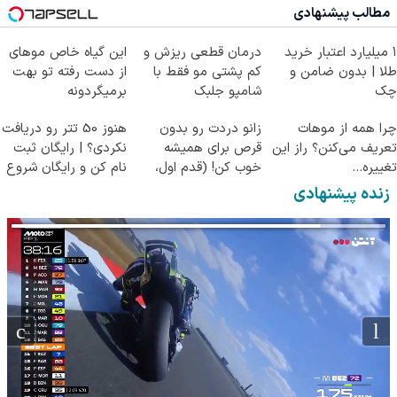
مطالب پیشنهادی
۱ میلیارد اعتبار خرید
درمان قطعی ریزش و
این گیاه خاص موهای
طلا | بدون ضامن و
کم پشتی مو فقط با
از دست رفته تو بهت
چک
شامپو جلبک
برمیگردونه
چرا همه از موهات
زانو دردت رو بدون
هنوز 50 تتر رو دریافت
تعریف می‌کنن؟ راز این
قرص برای همیشه
نکردی؟ | رایگان ثبت
تغییره...
خوب کن! (قدم اول،
نام کن و رایگان شروع
پرسش‌نامه)
کن!
زنده پیشنهادی