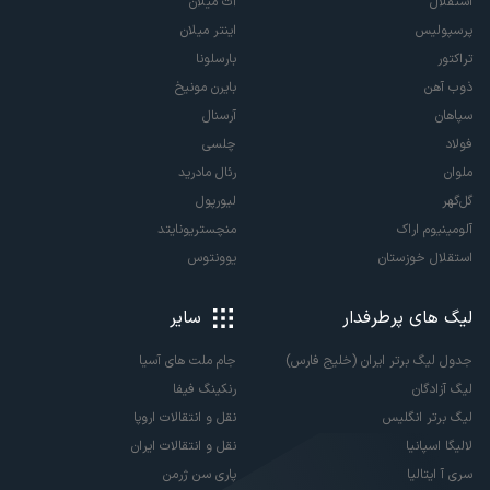
استقلال
آث میلان
پرسپولیس
اینتر میلان
تراکتور
بارسلونا
ذوب آهن
بایرن مونیخ
سپاهان
آرسنال
فولاد
چلسی
ملوان
رئال مادرید
گل‌گهر
لیورپول
آلومینیوم اراک
منچستریونایتد
استقلال خوزستان
یوونتوس
لیگ های پرطرفدار
سایر
جدول لیگ برتر ایران (خلیج فارس)
جام ملت های آسیا
لیگ آزادگان
رنکینگ فیفا
لیگ برتر انگلیس
نقل و انتقالات اروپا
لالیگا اسپانیا
نقل و انتقالات ایران
سری آ ایتالیا
پاری سن ژرمن