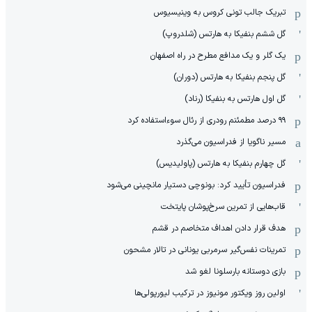
تبریک جالب تونی کروس به وینیسیوس
گل ششم بنفیکا به هارتس (شلدروپ)
یک گلر و یک مدافع مطرح در راه اصفهان
گل پنجم بنفیکا به هارتس (دوران)
گل اول هارتس به بنفیکا (رناد)
۹۹ درصد مطمئنم رودری از رئال سوءاستفاده کرد
مسیر ناگویا از فدراسیون می‌گذرد
گل چهارم بنفیکا به هارتس (پاولیدیس)
فدراسیون تأیید کرد: بونوچی دستیار مانچینی می‌شود
قاب‌هایی از تمرین سرخ‌پوشان پایتخت
هدف قرار دادن اهداف متخاصم در قشم
‏تمرینات نفس‌گیر سرمربی یونانی در تالار مشحون
بازی دوستانه بارسلونا لغو شد
اولین روز ویکتور مونیوز در ترکیب لیورپولی‌ها