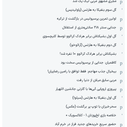
مجری مشهور مربی لیگ یک شد
گل سوم بنفیکا به هارتس (پاولیدیس)
اولین تمرین پرسپولیس در بازگشت از ترکیه
جدایی سنتر ۲۱۸ سانتی‌متری از استقلال
گل اول بشیکتاش برابر هرادک کرالوو توسط کلیچسوی
گل دوم بنفیکا به هارتس (آرائوخو)
بشیکتاش برابر هرادک کرالوو 10 نفره شد!
کاظمیان: جدایی از پرسپولیس سخت بود
بیخیال جذب مهاجم: فقط توافق با رامین رضاییان!
مربی سابق میلان از دنیا رفت
پیروزی اروپایی آبی‌ها با گلزنی جانشین اللهیار
گل اول بنفیکا به هارتس (سیلوا)
سحرخیزان با توپ پر برگشت (عکس)
خلاصه بازی لخ‌پوزنان 1 - کلاکسویک 0
حضور سریع خریدهای جدید فراز در خرم آباد