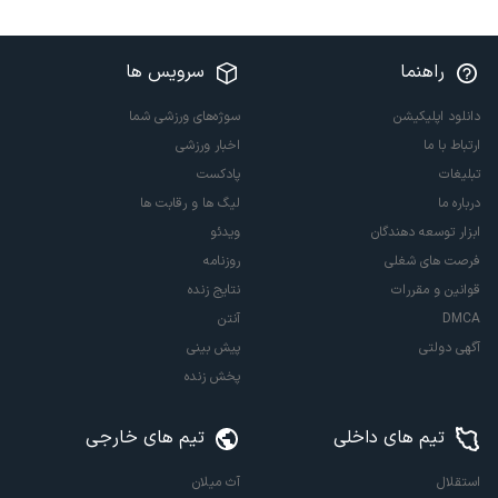
راهنما
سرویس ها
دانلود اپلیکیشن
سوژه‌های ورزشی شما
ارتباط با ما
اخبار ورزشی
تبلیغات
پادکست
درباره ما
لیگ ها و رقابت ها
ابزار توسعه دهندگان
ویدئو
فرصت های شغلی
روزنامه
قوانین و مقررات
نتایج زنده
DMCA
آنتن
آگهی دولتی
پیش بینی
پخش زنده
تیم های داخلی
تیم های خارجی
استقلال
آث میلان