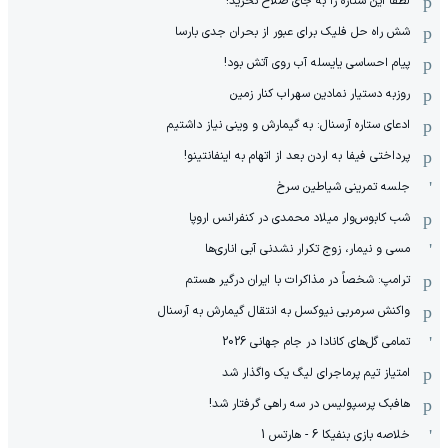
لطفا این ستاره را به جای صلاح نخرید!
شش راه حل فلیک برای عبور از بحران جدی بارسا
پیام احساسی یایسله آب روی آتش بود!
روزبه دستیار نمادین سهراب کنار زمین
ادعای ستاره آرسنال: به گیمارش و وینی نیاز داشتیم
پرداختی فیفا به اردن بعد از اتهام به اینفانتینو!
جلسه تمرینی شیاطین سرخ
شب کابوس‌وار میلاد محمدی در کنفرانس اروپا
مسی و نیمار، زوج تکرار نشدنی آبی اناری‌ها
ترامپ: شخصاً در مذاکرات با ایران درگیر هستم
واکنش سرمربی نیوکسل به انتقال گیمارش به آرسنال
تمامی گل‌های کانادا در جام جهانی 2026
امتیاز تیم پرماجرای لیگ یک واگذار شد
هافبک پرسپولیس در سه راهی گرفتار شد!
خلاصه بازی بنفیکا 6 - هارتس 1