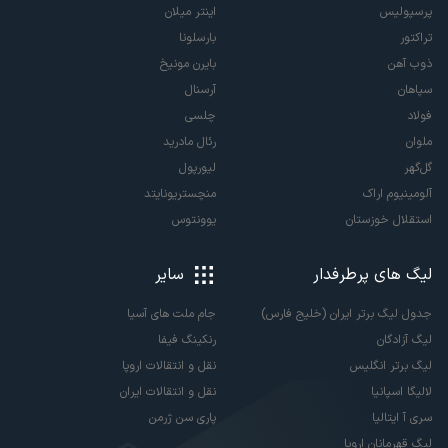
پرسپولیس
اینتر میلان
تراکتور
بارسلونا
ذوب آهن
بایرن مونیخ
سپاهان
آرسنال
فولاد
چلسی
ملوان
رئال مادرید
گل‌گهر
لیورپول
آلومینیوم اراک
منچستریونایتد
استقلال خوزستان
یوونتوس
لیگ های پرطرفدار
سایر
جدول لیگ برتر ایران (خلیج فارس)
جام ملت های آسیا
لیگ آزادگان
رنکینگ فیفا
لیگ برتر انگلیس
نقل و انتقالات اروپا
لالیگا اسپانیا
نقل و انتقالات ایران
سری آ ایتالیا
پاری سن ژرمن
لیگ قهرمانان اروپا