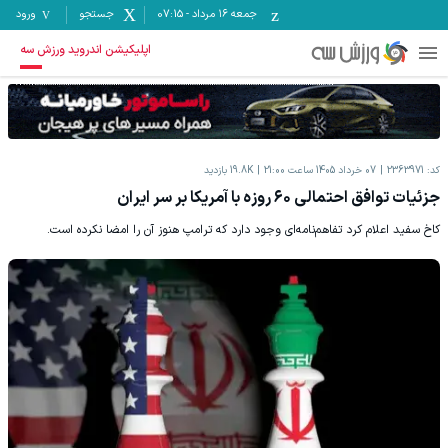
جمعه ۱۶ مرداد
-
07:15
جستجو
ورود
اپلیکیشن اندروید ورزش سه
کد:
2363971
07 خرداد 1405 ساعت 21:00
19.8K
بازدید
جزئیات توافق احتمالی ۶۰ روزه با آمریکا بر سر ایران
کاخ سفید اعلام کرد تفاهم‌نامه‌ای وجود دارد که ترامپ هنوز آن را امضا نکرده است.