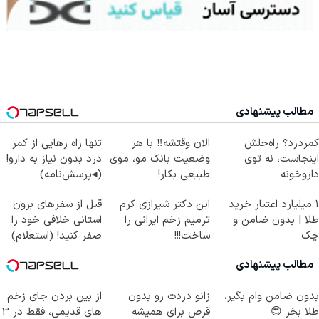
مطالب پیشنهادی
کمردرد؟ راه‌حلش
الان وقتشه‼️ با هر
تنها راه رهایی از کمر
اینجاست، نه توی
وضعیت بانک مو، موی
درد بدون نیاز به دارو!
داروخونه
طبیعی بکار!
(◂پرسش‌نامه)
۱ میلیارد اعتبار خرید
این دکتر شیرازی کرم
قبل از سفرهای برون
طلا | بدون ضامن و
ترمیم زخم ایرانی را
استانی خلافی خود را
چک
ساخت!!!
صفر کنید! (استعلام)
مطالب پیشنهادی
بدون ضامن وام بگیر،
زانو دردت رو بدون
از بین بردن جای زخم
طلا بخر 😍
قرص برای همیشه
های قدیمی، فقط در 3