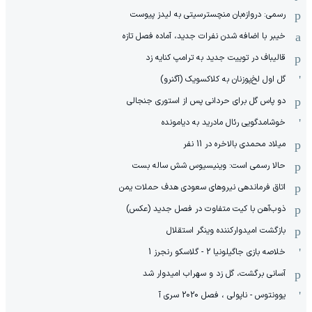
رسمی: دروازه‌بان منچسترسیتی به لیدز پیوست
خیبر با اضافه شدن نفرات جدید، آماده فصل تازه
قالیباف در توییت جدید به ترامپ کنایه زد
گل اول لخ‌پوزنان به کلاکسویک (آگنرو)
دو پاس گل برای حردانی پس از استوری جنجالی
خوشامدگویی رئال مادرید به دیامونده
میلاد محمدی بالاخره در 11 نفر
حالا رسمی است: وینیسیوس شش ساله بست
اتاق فرماندهی نیروهای سعودی هدف حملات یمن
ذوب‌آهن با کیت متفاوت در فصل جدید (عکس)
بازگشت امیدوارکننده وینگر استقلال
خلاصه بازی جاگیلونیا 2 - گلاسکو رنجرز 1
آسانی برگشت، گل زد و سهراب امیدوار شد
یوونتوس - ناپولی ، فصل 2020 سری آ