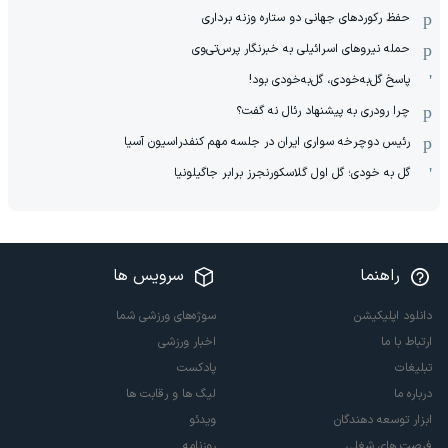
حفظ رکوردهای جهانی دو ستاره وزنه برداری
حمله نیروهای اسرائیلی به خبرنگار پرس‌تی‌وی
پاسخ گل‌به‌خودی، گل‌به‌خودی بود!
چرا رودری به پیشنهاد رئال نه گفت؟
رئیس دوچرخه سواری ایران در جلسه مهم کنفدراسیون آسیا
گل به خودی؛ گل اول گلاسکورنجرز برابر جاگیلونیا
راهنما
سرویس ها
دانلود اپلیکیشن
سوژه‌های ورزشی شما
ارتباط با ما
اخبار ورزشی
تبلیغات
پادکست
درباره ما
لیگ ها و رقابت ها
ابزار توسعه دهندگان
ویدئو
فرصت های شغلی
روزنامه