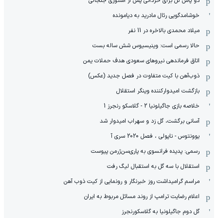
دو پاس گل برای حردانی پس از استوری جنجالی
خوشامدگویی رئال مادرید به دیامونده
میلاد محمدی بالاخره در 11 نفر
حالا رسمی است: وینیسیوس شش ساله بست
اتاق فرماندهی نیروهای سعودی هدف حملات یمن
ذوب‌آهن با کیت متفاوت در فصل جدید (عکس)
بازگشت امیدوارکننده وینگر استقلال
خلاصه بازی جاگیلونیا 2 - گلاسکو رنجرز 1
آسانی برگشت، گل زد و سهراب امیدوار شد
یوونتوس - ناپولی ، فصل 2020 سری آ
رسمی: پدیده فرانسوی به پاری‌سن‌ژرمن پیوست
استقلال با سه گل به استقبال لیگ رفت
مراسم گرامیداشت روز خبرنگار و رونمایی از کیت ذوب آهن
اعلام رضایت ترامپ از روند مسائل مربوط به ایران
گل دوم جاگیلونیا به گلاسکورنجرز