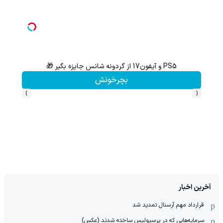
PS5 و آیفون17 از گردونه شانس جایزه بگیر 🎁
گردونه شانس بدون 
بچرخونش
›
‹
آخرین اخبار
قرارداد مهم آرسنال تمدید شد
سرمایه‌هایی که در پرسپولیس ساخته شدند (عکس)