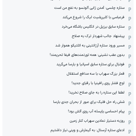
ستاره چلسی: آمدن ژابی آلونسو به نفع من است
فرعباسی با کلین‌شیت لیگ را شروع می‌کند
ستاره سابق برزیل در انگلیس باشگاه می‌خرد
پیشنهاد جالب شهردار ترک به صلاح
مسیر ورود ستاره آرژانتینی به اتلتیکو هموار شد
بدون عقب نشینی: همه تورنمنت‌های فیفا تحریمند!
فوتبال برای ستاره سابق اسپانیا و بارسا می‌گرید
قمار بزرگ سهراب با سه مدافع استقلال
اوج فشار روی رافینیا با رقبای جدید!
لطفا این ستاره را به جای صلاح نخرید!
شش راه حل فلیک برای عبور از بحران جدی بارسا
پیام احساسی یایسله آب روی آتش بود!
روزبه دستیار نمادین سهراب کنار زمین
ادعای ستاره آرسنال: به گیمارش و وینی نیاز داشتیم