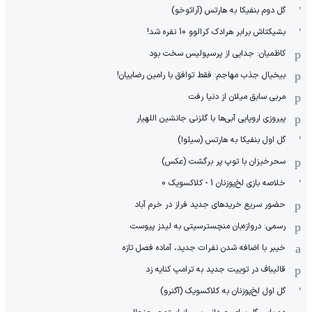
گل دوم بنفیکا به هارتس (آرائوخو)
بشیکتاش برابر هرادک کرالوو 10 نفره شد!
کاظمیان: جدایی از پرسپولیس سخت بود
بیخیال جذب مهاجم: فقط توافق با رامین رضاییان!
مربی سابق میلان از دنیا رفت
پیروزی اروپایی آبی‌ها با گلزنی جانشین اللهیار
گل اول بنفیکا به هارتس (سیلوا)
سحرخیزان با توپ پر برگشت (عکس)
خلاصه بازی لخ‌پوزنان 1 - کلاکسویک 0
حضور سریع خریدهای جدید فراز در خرم آباد
رسمی: دروازه‌بان منچسترسیتی به لیدز پیوست
خیبر با اضافه شدن نفرات جدید، آماده فصل تازه
قالیباف در توییت جدید به ترامپ کنایه زد
گل اول لخ‌پوزنان به کلاکسویک (آگنرو)