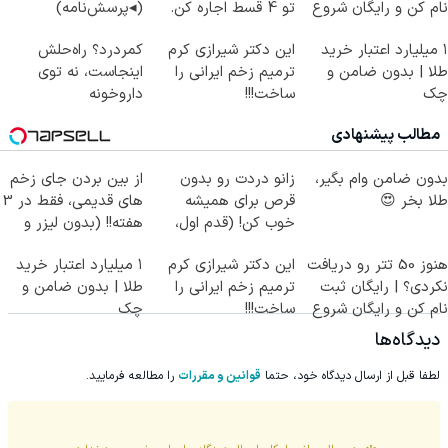
نام کن و رایگان شروع
تو 4 قسط اجاره کن.
(◂پرسش‌نامه)
کن!
۱ میلیارد اعتبار خرید
این دکتر شیرازی کرم
کمردرد؟ راه‌حلش
طلا | بدون ضامن و
ترمیم زخم ایرانی را
اینجاست، نه توی
چک
ساخت!!!
داروخونه
مطالب پیشنهادی
بدون ضامن وام بگیر،
زانو دردت رو بدون
از بین بردن جای زخم
طلا بخر 😍
قرص برای همیشه
های قدیمی، فقط در 3
خوب کن! (قدم اول،
هفته!! (بدون لیزر و
پرسش‌نامه)
جراحی)
هنوز 50 تتر رو دریافت
این دکتر شیرازی کرم
۱ میلیارد اعتبار خرید
نکردی؟ | رایگان ثبت
ترمیم زخم ایرانی را
طلا | بدون ضامن و
نام کن و رایگان شروع
ساخت!!!
چک
کن!
دیدگاه‌ها
لطفا قبل از ارسال دیدگاه خود، حتما
قوانین و مقررات
را مطالعه فرمایید.