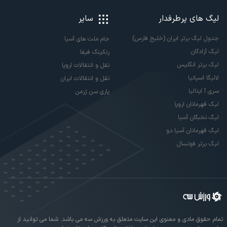
لیگ های پرطرفدار
سایر
جدول لیگ برتر ایران (خلیج فارس)
جام ملت های آسیا
لیگ آزادگان
رنکینگ فیفا
لیگ برتر انگلیس
نقل و انتقالات اروپا
لالیگا اسپانیا
نقل و انتقالات ایران
سری آ ایتالیا
پاری سن ژرمن
لیگ قهرمانان اروپا
لیگ نخبگان آسیا
لیگ قهرمانان آسیا دو
لیگ برتر فوتسال
تمام حقوق مادی و معنوی این سایت متعلق به ورزش سه می باشد. شما می توانید از