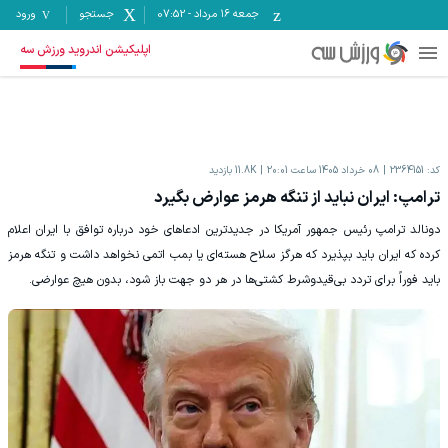
جمعه ۱۶ مرداد
-
07:52
جستجو
ورود
اپلیکیشن اندروید ورزش سه
کد:
2364151
08 خرداد 1405 ساعت 20:01
11.8K
بازدید
ترامپ: ایران نباید از تنگه هرمز عوارض بگیرد
دونالد ترامپ رئیس جمهور آمریکا در جدیدترین ادعا‌های خود درباره توافق با ایران اعلام
کرده که ایران باید بپذیرد که هرگز سلاح هسته‌ای یا بمب اتمی نخواهد داشت و تنگه هرمز
باید فوراً برای تردد بی‌قیدوشرط کشتی‌ها در هر دو جهت باز شود، بدون هیچ عوارضی.