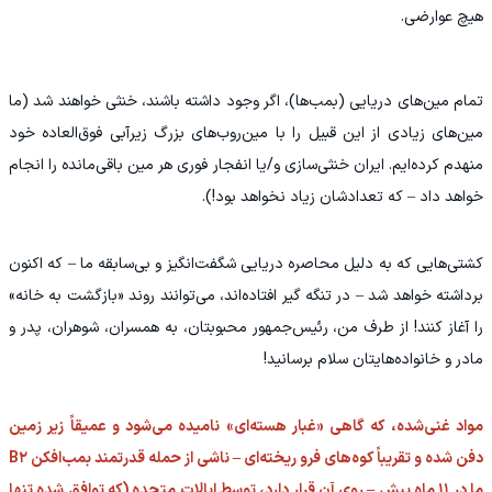
هیچ عوارضی.
تمام مین‌های دریایی (بمب‌ها)، اگر وجود داشته باشند، خنثی خواهند شد (ما
مین‌های زیادی از این قبیل را با مین‌روب‌های بزرگ زیرآبی فوق‌العاده خود
منهدم کرده‌ایم. ایران خنثی‌سازی و/یا انفجار فوری هر مین باقی‌مانده را انجام
خواهد داد – که تعدادشان زیاد نخواهد بود!).
کشتی‌هایی که به دلیل محاصره دریایی شگفت‌انگیز و بی‌سابقه ما – که اکنون
برداشته خواهد شد – در تنگه گیر افتاده‌اند، می‌توانند روند «بازگشت به خانه»
را آغاز کنند! از طرف من، رئیس‌جمهور محبوبتان، به همسران، شوهران، پدر و
مادر و خانواده‌هایتان سلام برسانید!
مواد غنی‌شده، که گاهی «غبار هسته‌ای» نامیده می‌شود و عمیقاً زیر زمین
دفن شده و تقریباً کوه‌های فرو ریخته‌ای – ناشی از حمله قدرتمند بمب‌افکن B۲
ما در ۱۱ ماه پیش – روی آن قرار دارد، توسط ایالات متحده (که توافق شده تنها