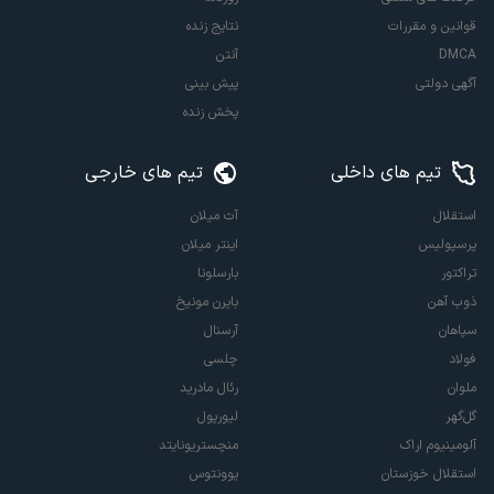
قوانین و مقررات
نتایج زنده
DMCA
آنتن
آگهی دولتی
پیش بینی
پخش زنده
تیم های داخلی
تیم های خارجی
استقلال
آث میلان
پرسپولیس
اینتر میلان
تراکتور
بارسلونا
ذوب آهن
بایرن مونیخ
سپاهان
آرسنال
فولاد
چلسی
ملوان
رئال مادرید
گل‌گهر
لیورپول
آلومینیوم اراک
منچستریونایتد
استقلال خوزستان
یوونتوس