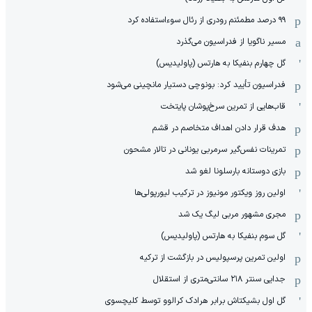
۹۹ درصد مطمئنم رودری از رئال سوءاستفاده کرد
مسیر ناگویا از فدراسیون می‌گذرد
گل چهارم بنفیکا به هارتس (پاولیدیس)
فدراسیون تأیید کرد: بونوچی دستیار مانچینی می‌شود
قاب‌هایی از تمرین سرخ‌پوشان پایتخت
هدف قرار دادن اهداف متخاصم در قشم
‏تمرینات نفس‌گیر سرمربی یونانی در تالار مشحون
بازی دوستانه بارسلونا لغو شد
اولین روز ویکتور مونیوز در ترکیب لیورپولی‌ها
مجری مشهور مربی لیگ یک شد
گل سوم بنفیکا به هارتس (پاولیدیس)
اولین تمرین پرسپولیس در بازگشت از ترکیه
جدایی سنتر ۲۱۸ سانتی‌متری از استقلال
گل اول بشیکتاش برابر هرادک کرالوو توسط کلیچسوی