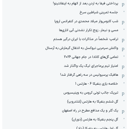
پرداختی فیفا به اردن بعد از اتهام به اینفانتینو!
جلسه تمرینی شیاطین سرخ
شب کابوس‌وار میلاد محمدی در کنفرانس اروپا
مسی و نیمار، زوج تکرار نشدنی آبی اناری‌ها
ترامپ: شخصاً در مذاکرات با ایران درگیر هستم
واکنش سرمربی نیوکسل به انتقال گیمارش به آرسنال
تمامی گل‌های کانادا در جام جهانی 2026
امتیاز تیم پرماجرای لیگ یک واگذار شد
هافبک پرسپولیس در سه راهی گرفتار شد!
خلاصه بازی بنفیکا 6 - هارتس 1
تبریک جالب تونی کروس به وینیسیوس
گل ششم بنفیکا به هارتس (شلدروپ)
یک گلر و یک مدافع مطرح در راه اصفهان
گل پنجم بنفیکا به هارتس (دوران)
گل اول هارتس به بنفیکا (رناد)