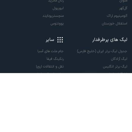
ملوان
رئال مادرید
گل‌گهر
لیورپول
آلومینیوم اراک
منچستریونایتد
استقلال خوزستان
یوونتوس
لیگ های پرطرفدار
سایر
جدول لیگ برتر ایران (خلیج فارس)
جام ملت های آسیا
لیگ آزادگان
رنکینگ فیفا
لیگ برتر انگلیس
نقل و انتقالات اروپا
لالیگا اسپانیا
نقل و انتقالات ایران
سری آ ایتالیا
پاری سن ژرمن
لیگ قهرمانان اروپا
لیگ نخبگان آسیا
لیگ قهرمانان آسیا دو
لیگ برتر فوتسال