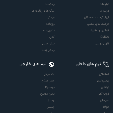
تبلیغات
پادکست
درباره ما
لیگ ها و رقابت ها
ابزار توسعه دهندگان
ویدئو
فرصت های شغلی
روزنامه
قوانین و مقررات
نتایج زنده
DMCA
آنتن
آگهی دولتی
پیش بینی
پخش زنده
تیم های داخلی
تیم های خارجی
استقلال
آث میلان
پرسپولیس
اینتر میلان
تراکتور
بارسلونا
ذوب آهن
بایرن مونیخ
سپاهان
آرسنال
فولاد
چلسی