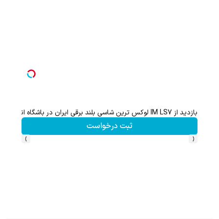
بازدید از IM LS7 لوکس ترین شاسی بلند برقی ایران در باشگاه انقلاب
گردونه شانس بدون 
ثبت درخواست
›
‹