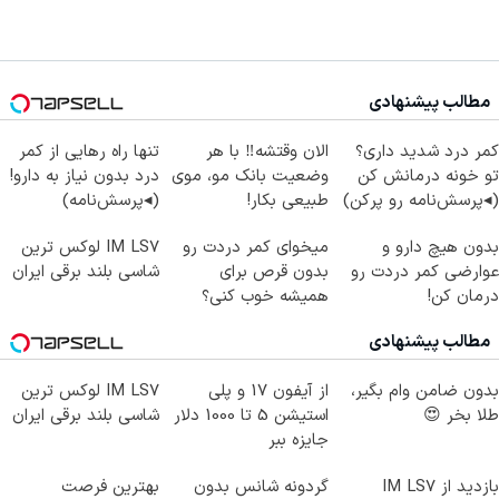
مطالب پیشنهادی
کمر درد شدید داری؟
الان وقتشه‼️ با هر
تنها راه رهایی از کمر
تو خونه درمانش کن
وضعیت بانک مو، موی
درد بدون نیاز به دارو!
(◂پرسش‌نامه رو پرکن)
طبیعی بکار!
(◂پرسش‌نامه)
بدون هیچ دارو و
میخوای کمر دردت رو
IM LS7 لوکس ترین
عوارضی کمر دردت رو
بدون قرص برای
شاسی بلند برقی ایران
درمان کن!
همیشه خوب کنی؟
(پرسش‌نامه)
(◂پرسش‌نامه رو پر
مطالب پیشنهادی
کن)
بدون ضامن وام بگیر،
از آیفون 17 و پلی
IM LS7 لوکس ترین
طلا بخر 😍
استیشن 5 تا 1000 دلار
شاسی بلند برقی ایران
جایزه ببر
بازدید از IM LS7
گردونه شانس بدون
بهترین فرصت