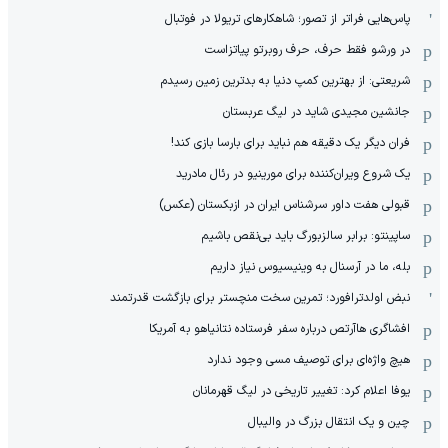
پاس‌هایی فراتر از تصور؛ شاهکارهای تریولا در فوتبال
در ورشو فقط حرف، حرف روبرتو پیاتزاست
شریعتی: از بهترین کمپ‌ دنیا به بدترین زمین‌ رسیدم
جانشین مجیدی شاید در لیگ عربستان
فران دیگر یک دقیقه هم نباید برای بارسا بازی کند!
یک شروع ویران‌کننده برای مورینیو در رئال مادرید
قبولی هفت داور سرشناس ایران در ازبکستان (عکس)
ساپینتو: برابر سالزبورگ باید بی‌نقص باشیم
بله، ما در آرسنال به وینیسیوس نیاز داریم
نبض اولدترافورد؛ تمرین سخت منچستر برای بازگشت قدرتمند
افشاگری هاآرتص درباره سفر فرستاده نتانیاهو به آمریکا
هیچ واژه‌ای برای توصیف مسی وجود ندارد
یوفا اعلام کرد: تغییر تاریخی در لیگ قهرمانان
چین و یک انتقال بزرگ در والیبال