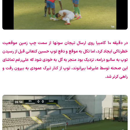
در دقیقه 10 گامبیا روی ارسال تیجان سونها از سمت چپ زمین موقعیت
خطرناکی ایجاد کرد، اما تکل به موقع و دفع توپ حسین کنعانی قبل از رسیدن
توپ به سالیو درامه، نزدیک بود منجر به گل به خودی شود که علی‌رغم تماشای
این صحنه توسط علیرضا بیرانوند، توپ از کنار تیرک عمودی به بیرون رفت و
راهی کرنر شد.