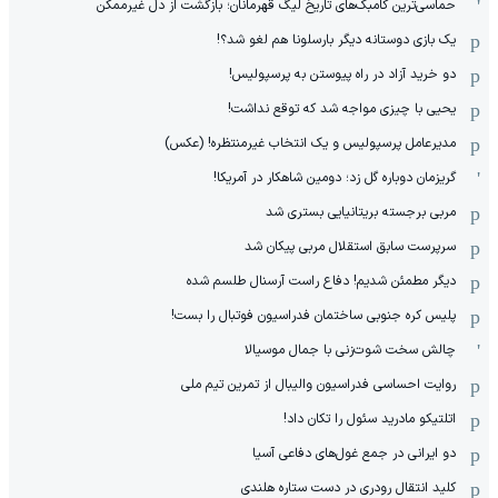
حماسی‌ترین کامبک‌های تاریخ لیگ قهرمانان؛ بازگشت از دل غیرممکن
یک بازی دوستانه دیگر بارسلونا هم لغو شد؟!
دو خرید آزاد در راه پیوستن به پرسپولیس!
یحیی با چیزی مواجه شد که توقع نداشت!
مدیرعامل پرسپولیس و یک انتخاب غیرمنتظره! (عکس)
گریزمان دوباره گل زد؛ دومین شاهکار در آمریکا!
مربی برجسته بریتانیایی بستری شد
سرپرست سابق استقلال مربی پیکان شد
دیگر مطمئن شدیم! دفاع راست آرسنال طلسم شده
پلیس کره ‌جنوبی ساختمان فدراسیون فوتبال را بست!
چالش سخت شوت‌زنی با جمال موسیالا
روایت احساسی فدراسیون والیبال از تمرین تیم ملی
اتلتیکو مادرید سئول را تکان داد!
دو ایرانی در جمع غول‌های دفاعی آسیا
کلید انتقال رودری در دست ستاره هلندی