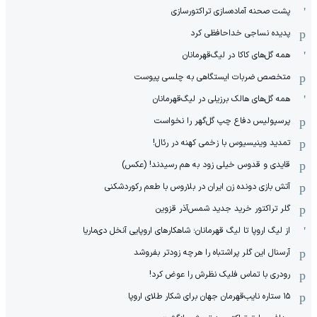
پشت صحنه آماده‌سازی تراکتورسازی
پدیده نساجی خداحافظی کرد
همه گل‌های کاکا در لیگ‌قهرمانان
متخصص ضربات ایستگاهی به چلسی پیوست
همه گل‌های هالک برزیلی در لیگ‌قهرمانان
پرسپولیس دفاع چپ گل‌گهر را نخواست
تمدید وینیسیوس با زخمی کهنه در رئال!
قایدی و قدوس خیلی زود به هم رسیدند! (عکس)
آتش بازی دونده زن ایران در بلاروس با طعم رکوردشکنی
گلر تراکتور خرید جدید شمس‌آذر قزوین
از لیگ اروپا تا لیگ قهرمانان؛ شاهکارهای اروپایی آنخل دی‌ماریا
آرسنال این گلر پراشتباه را هرچه زودتر بفروشد
رودری با تماس فلیک نظرش را عوض کرد!
١۵ ستاره نایب‌قهرمان جهان برای شکار طلای اروپا