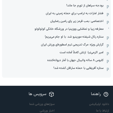
بودجه سپاهان از تورم جا ماند!
فشار امارات به ترامپ برای حمله زمینی به ایران
اختصاصی: بمب قرمز زیر پای رامین رضاییان
معارفه زیبا و تماشایی ووزینیا در ورزشگاه خانگی کولوکولو
ستاره رئال شیفته مورینیو شد: با او جام می‌بریم!
گزارش ویژه: مرگ تدریجی تیم اسطوره‌ای ورزش ایران
امیر اکرمی‌نیا: ارتش کاملاً آماده است
کابوس ۸ ساله والیبال جهان با آمار دیوانه‌کننده
ستاره آفریقایی با حمله سارقان کشته شد!
راهنما
سرویس ها
دانلود اپلیکیشن
سوژه‌های ورزشی شما
ارتباط با ما
اخبار ورزشی