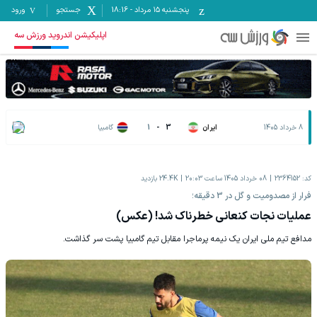
پنجشنبه ۱۵ مرداد
-
18:16
جستجو
ورود
اپلیکیشن اندروید ورزش سه
8 خرداد 1405
ایران
3
-
1
گامبیا
کد:
2364152
08 خرداد 1405 ساعت 20:03
24.4K
بازدید
فرار از مصدومیت و گل در 3 دقیقه؛
عملیات نجات کنعانی خطرناک شد! (عکس)
مدافع تیم ملی ایران یک نیمه پرماجرا مقابل تیم گامبیا پشت سر گذاشت.