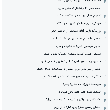
مدافع سابق تراکتور به تیمش بازگشت
خانلرخانی: ۴ ورزشکار در ناگویا داریم
آموریم خیلی زود من را شگفت‌زده کرد
مردانی، : بچه ها خودشان را باور کنند
ورزشگاه پارس آماده میزبانی از حریفان فجر
حجی زواره:تیم آینده داری در اختیار داریم
حاجی موسایی: تمرینات فشرده‌ای دارم
سلیمی: مسیر کسب سهمیه المپیک دشوار است
برخورداری: مسیر المپیک از پاکستان و کره می گذرد
کلهر: از نظر بدنی برای حضور در مسابقات کاملا آماده‌ام
بزرگی: در دوران محرومیت تمریناتم را قطع نکردم
دیومانده ذوق‌زده به مادرید رسید
صنعت نفت فعلا فقط دفاع می‌خرد!
عقب‌نشینی الهلال از خرید بزرگ به خاطر پول!
امضای رسمی صلاح روی قرارداد ترابزون