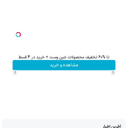
تا %60 تخفیف محصولات جین وست + خرید در 4 قسط
تا 60 درصد تخفیف ویژه جین وست + خرید در4 قسط
مشاهده و خرید
›
‹
آخرین اخبار