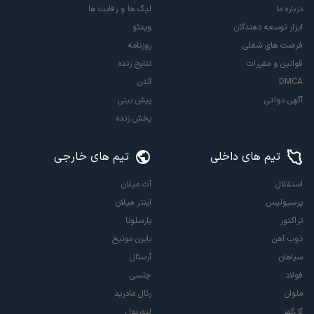
درباره ما
لیگ ها و رقابت ها
ابزار توسعه دهندگان
ویدئو
فرصت های شغلی
روزنامه
قوانین و مقررات
نتایج زنده
DMCA
آنتن
آگهی دولتی
پیش بینی
پخش زنده
تیم های داخلی
تیم های خارجی
استقلال
آث میلان
پرسپولیس
اینتر میلان
تراکتور
بارسلونا
ذوب آهن
بایرن مونیخ
سپاهان
آرسنال
فولاد
چلسی
ملوان
رئال مادرید
گل‌گهر
لیورپول