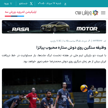
شنبه ۱۷ مرداد
-
09:05
جستجو
ورود
اپلیکیشن اندروید ورزش سه
کد:
2364232
09 خرداد 1405 ساعت 10:25
7.1K
بازدید
وظیفه سنگین روی دوش ستاره محبوب پیاتزا
با غیبت دو بازیکن تیم ملی در هفته نخست لیگ ملت‌ها، بار مسئولیت در خط دریافت
ایران بیش از هر زمان دیگری روی دوش محمدرضا حضرت‌پور خواهد بود.