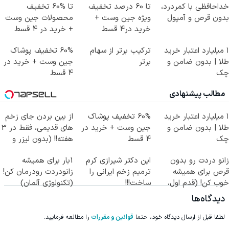
خداحافظی با کمردرد،
تا 60 درصد تخفیف
تا %60 تخفیف
بدون قرص و آمپول
ویژه جین وست +
محصولات جین وست
خرید در4 قسط
+ خرید در 4 قسط
۱ میلیارد اعتبار خرید
ترکیب برتر از سهام
60% تخفیف پوشاک
طلا | بدون ضامن و
برتر
جین وست + خرید در
چک
4 قسط
مطالب پیشنهادی
۱ میلیارد اعتبار خرید
60% تخفیف پوشاک
از بین بردن جای زخم
طلا | بدون ضامن و
جین وست + خرید در
های قدیمی، فقط در 3
چک
4 قسط
هفته!! (بدون لیزر و
جراحی)
زانو دردت رو بدون
این دکتر شیرازی کرم
1بار برای همیشه
قرص برای همیشه
ترمیم زخم ایرانی را
زانودردت رودرمان کن!
خوب کن! (قدم اول،
ساخت!!!
(تکنولوژی آلمان)
پرسش‌نامه)
◂پرسشنامه▸
دیدگاه‌ها
لطفا قبل از ارسال دیدگاه خود، حتما
قوانین و مقررات
را مطالعه فرمایید.