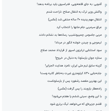
آشوبی: به جای قلعه‌نویی، فدراسیون باید برنامه بدهد!
واکنش وزیر ترک به انتقال صلاح: ناراحت شدم
انتقال مهم پدیده 20 ساله منتفی شد (عکس)
عراق سرمربی جام ملتها را انتخاب کرد
مربی جاسوس چمپیونشیپ: رسانه‌ها بد نشانم دادند
لیموچی و چیدن خوشه انگور در مرداد!
سود استثنایی ترابزون اسپور از قرارداد محمد صلاح
ستاره جوان بارسلونا به دنبال در خروج!
گزینه سابق تیم ملی ایران، نامزد هدایت الجزایر!
جابه‌جایی ۸۳۰ کیلومتری غیرت به‌خاطر کانیه وست!
این بهترین مقصد رشفورد پس از بارسلوناست
زاده‌عطار بازوبند را پس گرفت (عکس)
با این وضع، سیتی ششم یا هفتم می‌شود!
قشم جزیره‌ای که می‌خواهد لیگ برتری شود