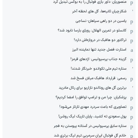
منصوریان: داور بازی فوتبال را به بوکس تبدیل کرد
شکارچیان ثانیه‌ها، گل های لحظه آخر
یاسین در دو راهی سپاهان- نساجی
کانسلو در تمرین الهلال: رویای بارسا نابود شد؟
تراکتور دو هافبک در دروازه‌اش دارد!
استارت فصل جدید تنها نماینده البرز
گزینه جذاب پرسپولیس: اژدهای قرمز!
ستاره تیم ملی تکواندو خبرنگار شدند!
رسمی: قرارداد هافبک میلان فسخ شد
برترین گل های رونالدو نازاریو برای رئال مادرید
پزشکیان: چرا من و ترامپ توافق را امضا کردیم؟
تصاویری که باعث سردرد مهدی تارتار می‌شود!
پول سعودی ته کشید، پایان تاریک لیگ روشن!
ستاره سابق پرسپولیس در آستانه پیوستن به فجر
خانم گل فوتبال ایران سرمربی تیم لیگ برتری شد