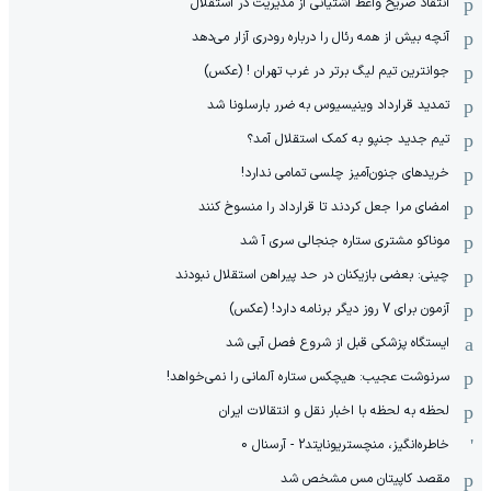
انتقاد صریح واعظ آشتیانی از مدیریت در استقلال
آنچه بیش از همه رئال را درباره رودری آزار می‌دهد
جوانترین تیم لیگ برتر در غرب تهران ! (عکس)
تمدید قرارداد وینیسیوس به ضرر بارسلونا شد
تیم جدید جنپو به کمک استقلال آمد؟
خریدهای جنون‌آمیز چلسی تمامی ندارد!
امضای مرا جعل کردند تا قرارداد را منسوخ کنند
موناکو مشتری ستاره جنجالی سری آ شد
چینی: بعضی بازیکنان در حد پیراهن استقلال نبودند
آزمون برای 7 روز دیگر برنامه دارد! (عکس)
ایستگاه پزشکی قبل از شروع فصل آبی شد
سرنوشت عجیب: هیچکس ستاره آلمانی را نمی‌خواهد!
لحظه به لحظه با اخبار نقل و انتقالات ایران
خاطره‌انگیز، منچستریونایتد2 - آرسنال 0
مقصد کاپیتان مس مشخص شد