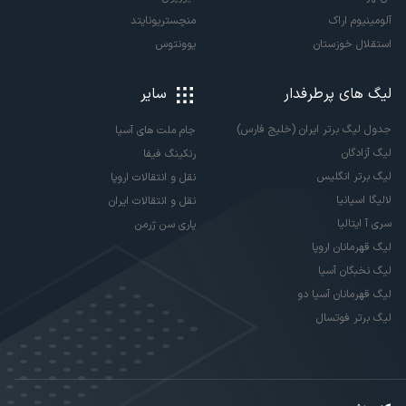
آلومینیوم اراک
منچستریونایتد
استقلال خوزستان
یوونتوس
لیگ های پرطرفدار
سایر
جدول لیگ برتر ایران (خلیج فارس)
جام ملت های آسیا
لیگ آزادگان
رنکینگ فیفا
لیگ برتر انگلیس
نقل و انتقالات اروپا
لالیگا اسپانیا
نقل و انتقالات ایران
سری آ ایتالیا
پاری سن ژرمن
لیگ قهرمانان اروپا
لیگ نخبگان آسیا
لیگ قهرمانان آسیا دو
لیگ برتر فوتسال