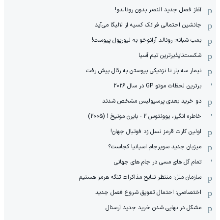
آغاز فصل جدید النصر بدون رونالدو!
جانشین احتمالی فرانک کسیه از لالیگا می‌آید
بمب شبانه: رونالد آرائوخو به لیورپول پیوست!
شکست‌ناپذیرترین تیم آسیا
نیمار سه بار تا نزدیکی پیوستن به رئال پیش رفت
برترین لحظات موتو GP در سال 2026
دو خرید بعدی پرسپولیس مشخص شدند
خاطره انگیز، یوونتوس 2 - بایرن مونیخ 1 (2005)
اولین کارت قرمز نسل زد فوتبال جهان!
میزبان جدید سوپرجام اسپانیا کجاست؟
تمام گل های مسی در جام های جهانی
سازمان ملل: منتظر نتایج مذاکرات تنگه هرمز هستیم
اختصاصی: احتمال تعویق شروع فصل جدید
مشکل در نهایی شدن خرید جدید آرسنال