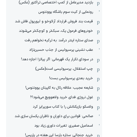
بازدید مدیرعامل از کمپ اختصاصی تراکتور (عکس)
رونمایی از کیت سوم باشگاه یوونتوس
قیمت بند فروش قرارداد آرائوخو و لیورپول فاش شد
خودروهای فرمول یک، سبک‌تر و کوچک‌تر می‌شوند
صدای ستاره اینتر درآمد: به ترکیه نخواهم رفت
عقب نشینی پرسپولیس از جذب حسین‌نژاد
در سودای تکرار یک قهرمانی: اگر پیاتزا اجازه دهد!
چپ استقلال، پرسپولیسی است(عکس)
خرید بعدی پرسپولیس بست!
شایعه عجیب: علاقه رئال به کاپیتان یوونتوس!
غول نروژی فدای خرید ولاهوویچ می‌شود؟!
ولاسکو بازیکنانش را با کتاب سورپرایز کرد
صالحی: قوانین برای داوران و ناظران یکسان سازی شد
اسماعیل صفیری: تغیرات داوری زیاد بود
خرید جنجالی: ستاره بارسا این هفته در پاریس!