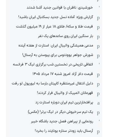
خورشیدی: ناظران با قوانین جدید آشنا شدند
گزارش ویژه‌: آماده نسل جدید بسکتبال ایران باشید!
قیمت طلا و سکه/ طلای ۱۸ عیار از ۱۹ میلیون گذشت
بار سنگین ایران روی ساعدهای یک نفر
مدعی همیشگی والیبال ایران: استارت از هفته آینده
شورش جواهر یوونتوس برای پیوستن به آرسنال!
اتفاقی تاریخی در نخستین شب برگزاری لیگ ۳ فرانسه
قیمت دلار آزاد امروز شنبه ۱۷ مرداد ۱۴۰۵
دلیل انتقال غیرمنتظره کاپیتان بارسا به لیورپول لو رفت
قهرمانان المپیک از والیبال فرار کردند!
پرافتخارترین تیم ایران دوباره استارت زد
یک تیم سرخپوش دیگر در لیگ برتر! (عکس)
رونمایی از پیراهن فصل جدید باشگاه خیبر
آرسنال باید زودتر ستاره یونایتد را بخرد!