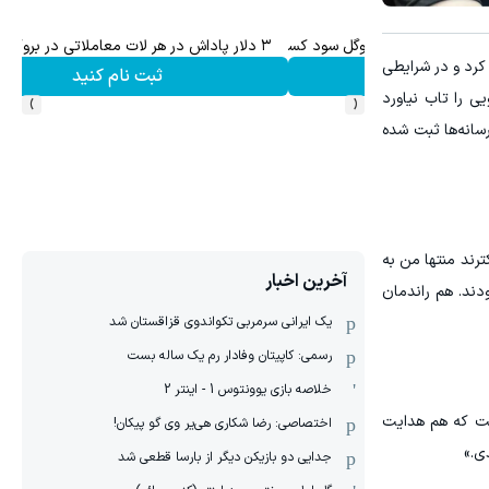
۱ میلیارد اعتبار خرید طلا | بدون ضامن و چک
کرد و در شرایطی
کلیک کن!
›
‹
ه نویی را تاب نیاورد
سانه‌ها ثبت شده
ترند منتها من به
آخرین اخبار
دند. هم راندمان
یک ایرانی سرمربی تکواندوی قزاقستان شد
رسمی: کاپیتان وفادار رم یک ساله بست
خلاصه بازی یوونتوس 1 - اینتر 2
است که هم هدایت
اختصاصی: رضا شکاری هی‌یر وی‌ گو پیکان!
ی.»
جدایی دو بازیکن دیگر از بارسا قطعی شد