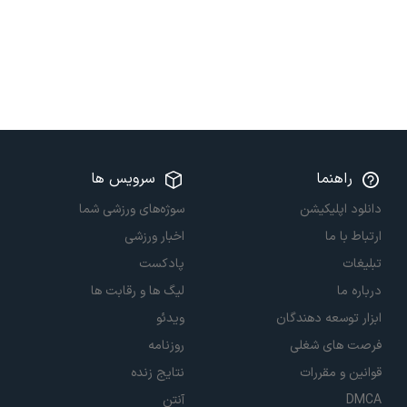
راهنما
سرویس ها
دانلود اپلیکیشن
سوژه‌های ورزشی شما
ارتباط با ما
اخبار ورزشی
تبلیغات
پادکست
درباره ما
لیگ ها و رقابت ها
ابزار توسعه دهندگان
ویدئو
فرصت های شغلی
روزنامه
قوانین و مقررات
نتایج زنده
DMCA
آنتن