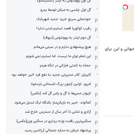
گل اول یوونتوس به اینتر (کنسیسائو)
گل اول چلسی به میلان توسط پدرو
خودنمایی سریع خرید جدید شهربابک
رقیب کوکوریا قصد تسلیم شدن ندارد!
گل دوم اینتر به یوونتوس (دیوف)
هیچ پیشنهادی ندارم و در سیتی می‌مانم
هانی و این برای
این تمام توان ما نیست، اما تسلیم نمی شویم
حمله به کشتی اماراتی در تنگه هرمز
اکبریان: کادر مدیریتی جدید به نفع فرد البرز خواهد بود
امروز، اولین آزمون بزرگ تابستانی بارسلونا
لژیونر مسی‌ها با گل و پاس گل آمد (عکس)
کمالوند: خیبر به بازیکن‌ساز باشگاه لیگ تبدیل می‌شود
آزادی و تختی تا آخر سال از دسترس خارج شد
سنگین‌ترین رقابت وزنه برداری در سنگین وزن(عکس)
پیشنهاد میلان به ستاره جنجالی آرژانتین رسید