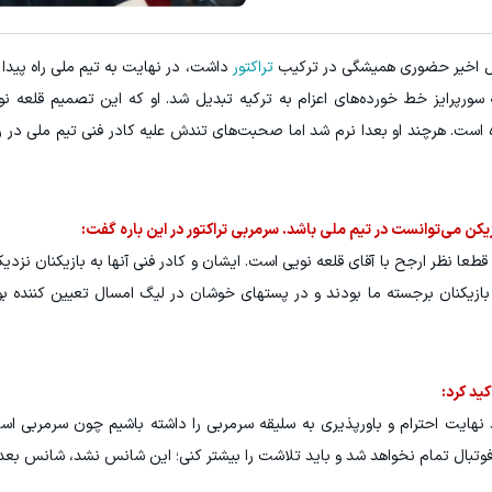
۳ دلار پاداش در هر لات معاملاتی در بروکر اینوسلو
تونی از بالا رفتن ارزش سهام گوگل سود کسب کنی؟
صل اخیر حضوری همیشگی در ترکیب
تراکتور
داشت، در نهایت به تیم ملی راه پیدا 
ثبت نام کنید
ثبت نام کنید
افر جام جهانی 2026 می‌شود، به سورپرایز خط خورده‌های اعزام به ترکیه تبدیل شد. او که این تصمیم قلع
ه است. هرچند او بعدا نرم شد اما صحبت‌های تندش علیه کادر فنی تیم ملی در ر
ن می‌توانست در تیم ملی باشد. سرمربی تراکتور در این باره گفت:
قطعا نظر ارجح با آقای قلعه نویی است. ایشان و کادر فنی آنها به بازیکنان نزدیک
 بازیکنان برجسته ما بودند و در پستهای خوشان در لیگ امسال تعیین کننده بو
ید کرد:
اید نهایت احترام و باورپذیری به سلیقه سرمربی را داشته باشیم چون سرمربی 
 فوتبال تمام نخواهد شد و باید تلاشت را بیشتر کنی؛ این شانس نشد، شانس بعد