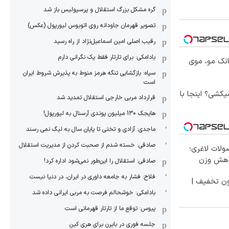
گره مشکل بزرگ استقلال و پرسپولیس باز شد
تصویر قهرمان جاودانه روی اتوبوس لیورپول (عکس)
رقیب اصلی امین اسماعیل‌نژاد از راه رسید
بادامکی: برای تارتار فقط یک نگرانی دارم
انک مو، موی
سپاه: بازگشایی تنگه هرمز منوط به پذیرش شروط ایران
است
کشی؟ اینجا با
قرارداد مربی خارجی استقلال تمدید شد
هایجک 130 میلیون پوندی آرسنال به لیورپول!
ماجدی: آزادی و تختی تا پایان سال به لیگ نمی رسند
صادقی: خسته شدم از صحبت کردن از مدیریت استقلال
لات لاغری؛
اهش وزن
صادقی: استقلال را این‌طور نمی‌شود اداره کرد!
فلاح: فشار به جامعه داوری در ایران، در دنیا نیست
ون تخفیف |
بادامکی: خوشحالم فرصت به مربی ایرانی داده شد
پیوس: توقع ما از تارتار قهرمانی است
جلسه فوری در بایرن برای هری کین