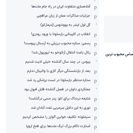
آماده‌سازی متفاوت ایران در راه جام ملت‌ها
جزئیات مذاکرات عمان از زبان عراقچی
گل اول اینتر به یوونتوس (دیمارکو)
انقلاب در کاپیتانی بارسلونا با ورود رودری!
رسمی: ستاره محبوب برزیلی به آرسنال پیوست!
رئال باعث انتقال آرائوخو به لیورپول شد!
پیوس: در چند سال گذشته خیلی اذیت شدیم
بعد از بازنشستگی دیگر کاری با والیبال ندارم
ستاره مدنظر بارسلونا در تست پزشکی رد شد
عملکردی داوان در فصل گذشته قابل قبول بود
شایعه دردناک برای لئو: پدر مسی درگذشت!
نوری به این دلایل سرمربی نفت آبادان شد
سیمئونه: تکلیف خولین آلوارز را مشخص کردیم
استارت ناکام بزرگ لیگ ملت‌ها برای فتح اروپا