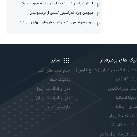
استارت پاسور شماره یک ایران برای مأموریت بزرگ
میهمان ویژه فدراسیون کشتی از پرسپولیس
مربی سرشناس مشکل نایب قهرمان جهان را لو داد
لیگ های پرطرفدار
سایر
جدول لیگ برتر ایران (خلیج فارس)
جام ملت های آسیا
لیگ آزادگان
رنکینگ فیفا
لیگ برتر انگلیس
نقل و انتقالات اروپا
لالیگا اسپانیا
نقل و انتقالات ایران
سری آ ایتالیا
پاری سن ژرمن
لیگ قهرمانان اروپا
لیگ نخبگان آسیا
لیگ قهرمانان آسیا دو