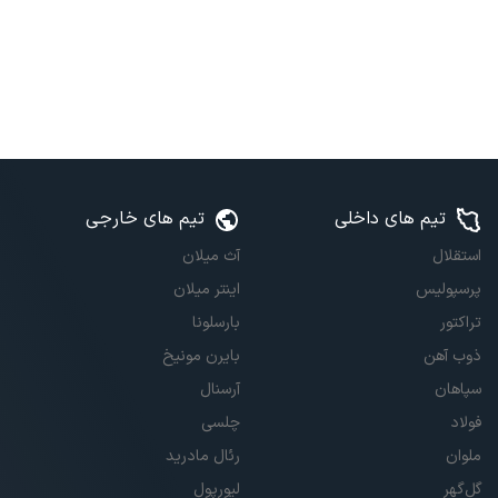
تیم های داخلی
تیم های خارجی
استقلال
آث میلان
پرسپولیس
اینتر میلان
تراکتور
بارسلونا
ذوب آهن
بایرن مونیخ
سپاهان
آرسنال
فولاد
چلسی
ملوان
رئال مادرید
گل‌گهر
لیورپول