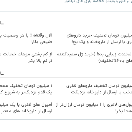
 تراکتور و ویدئو خلاصه بازی های تراکتور
میلیون تومان تخفیف خرید داروهای
الان وقتشه‼️ با هر وضعیت ب
ری با ارسال از داروخانه و پک یخ!
طبیعی بکار!
لبخندت زیبایی بده! (خرید ژل سفیدکننده
از کم پشتی موهات خجالت می
 با40%تخفیف)
تراکم بالا بکار
میلیون تومان تخفیف داروهای لاغری
۱ میلیون تومان تخفیف محصو
خب با ارسال از داروخانه نزدیکت
یک قدم نزدیک‌تر به شروع ک
آمپول‌های لاغری را ۱ میلیون تومان ارزان‌تر از
آمپول های لاغری با یک میلی
‌جا بخر!
ارسال از داروخانه های معتبر