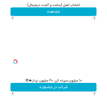
انتخاب اصل (ساعت و گجت دیجیتال)
این پک 
مشاهده
›
‹
10 میلیون سپرده کن، 20 میلیون بردار🔥😍
نی
شرکت در جشنواره
›
‹