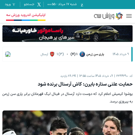
شنبه ۱۷ مرداد
-
00:55
جستجو
ورود
اپلیکیشن اندروید ورزش سه
9 خرداد 1405
پاری سن ژرمن
1 (4)
-
1 (3)
آرسنال
کد:
2364290
09 خرداد 1405 ساعت 13:55
28.3K
بازدید
حمایت علنی ستاره بایرن: کاش آرسنال برنده شود
یوشوا کیمیش اعلام کرد که دوست دارد آرسنال در فینال لیگ قهرمانان برابر پاری سن ژرمن
به پیروزی برسد.