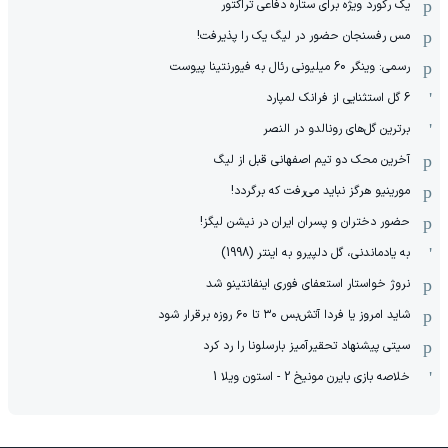
یک رکورد ویژه برای ستاره دفاعی تراکتور
مس رفسنجان حضور در لیگ یک را پذیرفت!
رسمی: وینگر 60 میلیونی رئال به فیورنتینا پیوست
6 گل استثنایی از فرانک لمپارد
برترین گل‌های رونالدو در النصر
آخرین محک دو تیم اصفهانی قبل از لیگ
مورینیو هرگز نباید می‌رفت که برگردد!
حضور دختران و پسران ایران در نیشن لیگز!
به یادماندنی، گل دلپیرو به اینتر (1998)
نروژ خواستار استعفای فوری اینفانتینو شد
شاید امروز یا فردا آتش‌بس ۳۰ تا ۶۰ روزه برقرار شود
سیتی پیشنهاد تحقیرآمیز بارسلونا را رد کرد
خلاصه بازی بایرن مونیخ 2 - استون ویلا 1