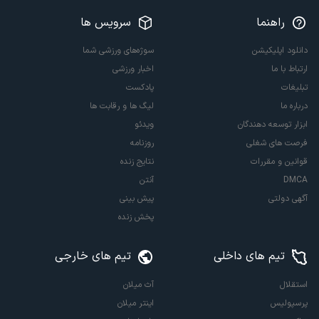
راهنما
سرویس ها
دانلود اپلیکیشن
سوژه‌های ورزشی شما
ارتباط با ما
اخبار ورزشی
تبلیغات
پادکست
درباره ما
لیگ ها و رقابت ها
ابزار توسعه دهندگان
ویدئو
فرصت های شغلی
روزنامه
قوانین و مقررات
نتایج زنده
DMCA
آنتن
آگهی دولتی
پیش بینی
پخش زنده
تیم های داخلی
تیم های خارجی
استقلال
آث میلان
پرسپولیس
اینتر میلان