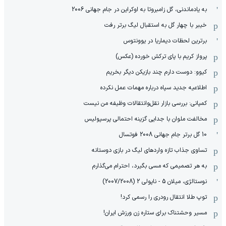
به یادماندنی، گل زامبروتا به اوکراین در جام جهانی 2006
خیبر با چهار گل به استقبال لیگ برتر رفت
برترین لحظات دیماریا در یوونتوس
پرواز کریم با پای ترکش خورده (عکس)
کیوو: دوست دارم چند بازیکن دیگر بخریم
اطلاعیه جدید سپاه درباره مهمات عمل نکرده
کمپانی: بررسی بازار نقل‌وانتقالات وظیفه من نیست
مخالفت ملوان با جدایی گزینه احتمالی پرسپولیس
10 گل برتر جام جهانی 2008 فوتسال
تساوی جذاب تازه واردهای لیگ در بازی دوستانه
به هر تصمیمی که مسی بگیرد، احترام می‌گذارم
نوستالژی، میلان 5 - ناپولی 2 (2007/2008)
توپ طلا انتقال رودری را رسمی کرد!
مسیر وحشتناک برای ستاره زن ورزش ایران!