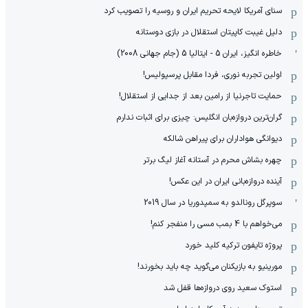
سنای آمریکا لایحه تحریم ایران و روسیه را تصویب کرد
دلیل غیبت کاپیتان استقلال در بازی دوستانه
خاطره انگیز، ایران 5 - ایتالیا 5 (جام جهانی 2008)
اولین تجربه نوری، فردا مقابل پرسپولیس!
حمایت تاجرنیا از رامین بعد از جدایی از استقلال!
گران‌ترین دروازه‌بان انگلیس: چیزی برای اثبات ندارم
دیوانگی هواداران برای پیراهن شالکه
چهره بشاش محرم در آستانه آغاز لیگ برتر
آینده دروازه‌بانی ایران در این عکس!
سوپرگل رونالدو به سمپدوریا در سال 2019
می‌خواهم با 4 بمب مسی را منفجر کنم!
پروژه تایفون ترکیه کلید خورد
مورینیو به بازیکنان می‌گوید چه باید بخورند!
استوک سعید روی دروازه‌ها قفل شد