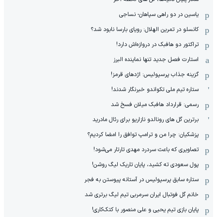
یاسین در دو راهی سپاهان- نساجی
کانسلو در تمرین الهلال: رویای بارسا نابود شد؟
تراکتور دو هافبک در دروازه‌اش دارد!
استارت فصل جدید تنها نماینده البرز
گزینه جذاب پرسپولیس: اژدهای قرمز!
ستاره تیم ملی تکواندو خبرنگار شدند!
رسمی: قرارداد هافبک میلان فسخ شد
برترین گل های رونالدو نازاریو برای رئال مادرید
پزشکیان: چرا من و ترامپ توافق را امضا کردیم؟
تصاویری که باعث سردرد مهدی تارتار می‌شود!
پول سعودی ته کشید، پایان تاریک لیگ روشن!
ستاره سابق پرسپولیس در آستانه پیوستن به فجر
خانم گل فوتبال ایران سرمربی تیم لیگ برتری شد
پایان بازی تیم یحیی و علی منصور با کتک‌کاری!