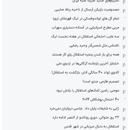
تحریم‌های جدید آمریکا علیه ایران
مصدومیت بازیکن آرسنال از ناحیه رباط صلیبی
تمام گل های لواندوفسکی در لیگ قهرمانان اروپا
مربی مطرح اسپانیایی در آستانه دستیاری سهراب
سه غایب احتمالی استقلال در هفته نخست لیگ
ناشناس مثل شمس‌آذرِ وحید رضایی
همه برای باز شدن پنجره استقلال پای کار هستند
خشایار آخرین بازمانده گرگانی‌ها در اردوی ملی
کادوی تولد 40 سالگی آدان: بازگشت به استقلال!
تصمیم طارمی جدی است!
مومنی: رامین کمک‌های استقلال را یادش نرود
40 احتمال پوشکاش 2026
ژابی به شایعات پایان داد: چلسی دروازبان نمی‌خرد
۳۲ روز متوالی: دوری رونالدو از النصر ادامه دارد
استقلال به دنبال میزبانی در شهر قدس