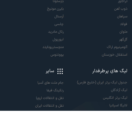
تراکتور
بارسلونا
ذوب آهن
بایرن مونیخ
سپاهان
آرسنال
فولاد
چلسی
ملوان
رئال مادرید
گل‌گهر
لیورپول
آلومینیوم اراک
منچستریونایتد
استقلال خوزستان
یوونتوس
لیگ های پرطرفدار
سایر
جدول لیگ برتر ایران (خلیج فارس)
جام ملت های آسیا
لیگ آزادگان
رنکینگ فیفا
لیگ برتر انگلیس
نقل و انتقالات اروپا
لالیگا اسپانیا
نقل و انتقالات ایران
سری آ ایتالیا
پاری سن ژرمن
لیگ قهرمانان اروپا
لیگ نخبگان آسیا