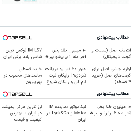
مطالب پیشنهادی
انتخاب اصل (ساعت و
10 میلیون طلا بخر،
IM LS7 لوکس ترین
گجت دیجیتال)
آخر ماه 2 برابرشو ببر🔥
شاسی بلند برقی ایران
لوازم جانبی اصل برای
هنوز 50 تتر رو دریافت
خرید قسطی
گجت‌های اصل (خرید
نکردی؟ | رایگان ثبت
ساعت‌های محبوب در
۴ قسطه)
نام کن و رایگان شروع
پوزیترون
کن!
مطالب پیشنهادی
10 میلیون طلا بخر،
نیکاموتور نماینده IM
ارزانترین مرکز ایمپلنت
آخر ماه 2 برابرشو ببر🔥
Motor و Lynk&Co در
در ایران با بهترین
ایران
کیفیت و قیمت