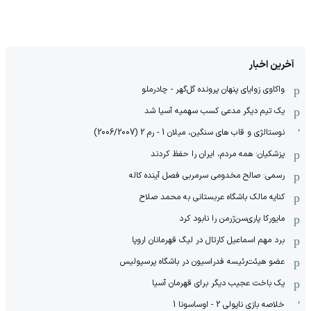
آخرین اخبار
واکاوی زوایای پنهان پرونده گل‌گهر - چادرملو
یک تیم دیگر مدعی کسب سهمیه آسیا شد
نوستالژی و قاب های سنگین، میلان 1 - رم 2 (2006/2007)
پزشکیان: همه مردم، ایران را حفظ کردند
رسمی: صالح مخدومی سرمربی فصل آینده کاله
کنایه مالک باشگاه عربستانی به محمد صلاح
مایورکا پاری‌سن‌ژرمن را نابود کرد
برد مهم اسماعیل کارتال در لیگ قهرمانان اروپا
عضو هیئت‌رئیسه فدراسیون در باشگاه پرسپولیس
یک باخت عجیب دیگر برای قهرمان آسیا
خلاصه بازی ناپولی 2 - اوساسونا 1