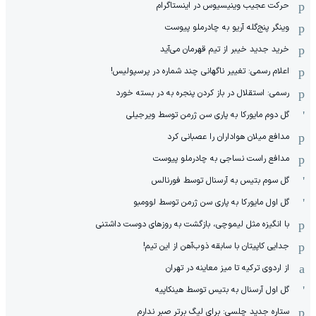
حرکت عجیب وینیسیوس در اینستاگرام
وینگر پنج‌گله آریو به چادرملو پیوست
خرید جدید خیبر از تیم قهرمان می‌آید
اعلام رسمی: تغییر ناگهانی چند شماره در پرسپولیس!
رسمی: استقلال در باز کردن پنجره به در بسته خورد
گل دوم مایورکا به پاری سن ژرمن توسط ویرجیلی
مدافع میلان هواداران را عصبانی کرد
مدافع راست نساجی به چادرملو پیوست
گل سوم بتیس به آرسنال توسط فورنالس
گل اول مایورکا به پاری سن ژرمن توسط لوومبو
با انگیزه مثل لیموچی، بازگشت به روزهای دوست داشتنی
جدایی کاپیتان با سابقه ذوب‌آهن از این تیم!
از اردوی ترکیه تا میز معاینه در تهران
گل اول آرسنال به بتیس توسط هینکاپیه
ستاره جدید چلسی: برای لیگ برتر صبر ندارم