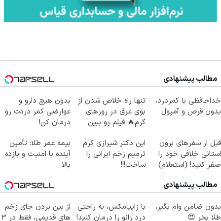
مطالب پیشنهادی
خداحافظی با کمردرد،
تنها راه خلاص شدن از
بدون هیچ دارو و
بدون قرص و آمپول
بوی عرق در روزهای
عوارضی کمر دردت رو
گرم🔥 فیلم رو ببین
درمان کن!
(پرسش‌نامه)
قبل از سفرهای برون
این دکتر شیرازی کرم
بیمه عمر طلا: تأمین
استانی خلافی خود را
ترمیم زخم ایرانی را
آینده با امنیت و بازده
صفر کنید! (استعلام)
ساخت!!!
بالا
مطالب پیشنهادی
بدون ضامن وام بگیر،
با زاپیامکس، به راحتی
از بین بردن جای زخم
طلا بخر 😍
درد زانو را درمان کنید!
های قدیمی، فقط در 3