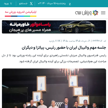
پنجشنبه ۱۵ مرداد
-
03:14
جستجو
ورود
اپلیکیشن اندروید ورزش سه
کد:
2364307
09 خرداد 1405 ساعت 14:50
7.7K
بازدید
جلسه مهم والیبال ایران با حضور رئیس، پیاتزا و دیگران
رئیس فدراسیون والیبال میزبان نشستی راهبردی برای آینده این رشته ورزشی بود تا از دل
مباحث این هم‌اندیشی، تصمیمات بزرگی برای آینده والیبال ایران گرفته شود.