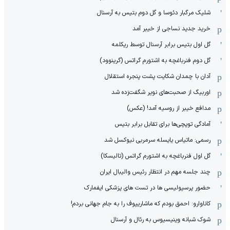
شلیک مرگبار دئوسا و گل دوم بتیس به آرسنال
خرید جدید نساجی از خیبر آمد
گل اول بتیس برابر آرسنال توسط ریکلمه
گل دوم فنرباغچه به اشتورم گراتس (گرینوود)
آدان با چمدان شکایت پشت پنجره استقلال
اوربیگ از صحبت‌های نویر شگفت‌زده شد
مدافع خیبر از روسیه آمد! (عکس)
آمادگی توپچی‌ها برای تقابل برابر بتیس
رسمی: ماتیاس یایسله سرمربی نیوکسل شد
گل اول فنرباغچه به اشتورم گراتس (تالیسکا)
چند جلسه مهم در انتظار رئیس والیبال ایران
حضور پرسپولیسی ها در تست های پزشکی ایفمارک
کاناوارو: احمق بودم که ماشاریپوف را به جام جهانی بردم!
شوک شبانه وینیسیوس به رئال و آرسنال