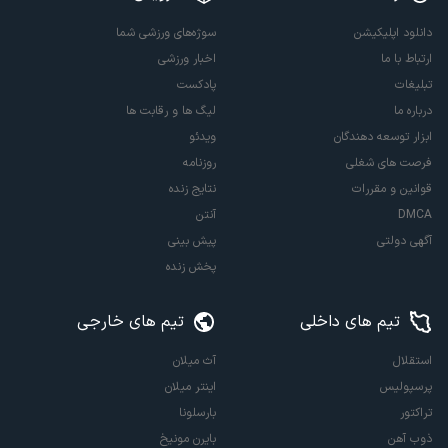
دانلود اپلیکیشن
سوژه‌های ورزشی شما
ارتباط با ما
اخبار ورزشی
تبلیغات
پادکست
درباره ما
لیگ ها و رقابت ها
ابزار توسعه دهندگان
ویدئو
فرصت های شغلی
روزنامه
قوانین و مقررات
نتایج زنده
DMCA
آنتن
آگهی دولتی
پیش بینی
پخش زنده
تیم های داخلی
تیم های خارجی
استقلال
آث میلان
پرسپولیس
اینتر میلان
تراکتور
بارسلونا
ذوب آهن
بایرن مونیخ