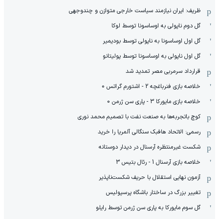
ظریف: ایران نیازمند سیاست خارجی متوازن و چندوجهی
گل دوم ناپولی به اوساسونا توسط لوکا
گل اول اوساسونا به ناپولی توسط بودیمیر
گل اول ناپولی به اوساسونا توسط پولیتانو
قرارداد سرمربی مصر تمدید شد
خلاصه بازی فنرباغچه 2 - اشتورم گراتس 0
خلاصه بازی مایورکا 3 - پاری سن ژرمن 0
کوچ باتجربه‌ها به صنعت نفت با تصمیم محمد نوری
رسمی: الاتحاد هافبک سنگالی آلمریا را خرید
شکست غیرمنتظره آرسنال در دیدار دوستانه
خلاصه بازی آرسنال 1 - رئال بتیس 3
آزمون نهایی استقلال با حریف شکست‌ناپذیر
تغییر بزرگ در ساختار باشگاه پرسپولیس
گل سوم مایورکا به پاری سن ژرمن توسط رایلو