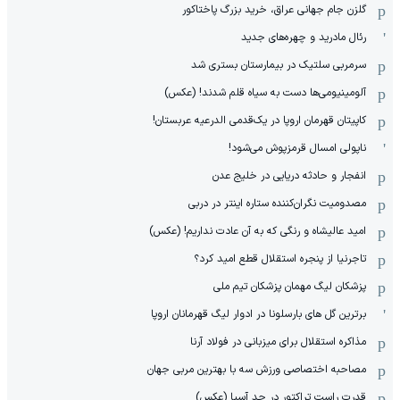
گلزن جام جهانی عراق، خرید بزرگ پاختاکور
رئال مادرید و چهره‌های جدید
سرمربی سلتیک در بیمارستان بستری شد
آلومینیومی‌ها دست به سیاه قلم شدند! (عکس)
کاپیتان قهرمان اروپا در یک‌قدمی الدرعیه عربستان!
ناپولی امسال قرمزپوش می‌شود!
انفجار و حادثه دریایی در خلیج عدن
مصدومیت نگران‌کننده ستاره اینتر در دربی
امید عالیشاه و رنگی که به آن عادت نداریم! (عکس)
تاجرنیا از پنجره استقلال قطع امید کرد؟
پزشکان لیگ مهمان پزشکان تیم ملی
برترین گل های بارسلونا در ادوار لیگ قهرمانان اروپا
مذاکره استقلال برای میزبانی در فولاد آرنا
مصاحبه اختصاصی ورزش سه با بهترین مربی جهان
قدرت راست تراکتور در حد آسیا (عکس)