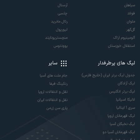
سپاهان
آرسنال
فولاد
چلسی
ملوان
رئال مادرید
گل‌گهر
لیورپول
آلومینیوم اراک
منچستریونایتد
استقلال خوزستان
یوونتوس
لیگ های پرطرفدار
سایر
جدول لیگ برتر ایران (خلیج فارس)
جام ملت های آسیا
لیگ آزادگان
رنکینگ فیفا
لیگ برتر انگلیس
نقل و انتقالات اروپا
لالیگا اسپانیا
نقل و انتقالات ایران
سری آ ایتالیا
پاری سن ژرمن
لیگ قهرمانان اروپا
لیگ نخبگان آسیا
لیگ قهرمانان آسیا دو