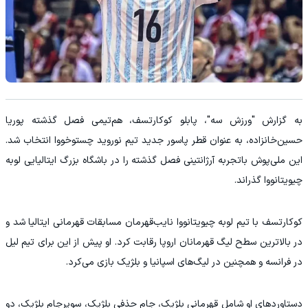
به گزارش "ورزش سه"، پابلو کوکارتسف، هم‌تیمی فصل گذشته پوریا
حسین‌خانزاده، به عنوان قطر پاسور جدید تیم نوروید چستوخووا انتخاب شد.
این ملی‌پوش باتجربه آرژانتینی فصل گذشته را در باشگاه بزرگ ایتالیایی لوبه
چیویتانووا گذراند.
کوکارتسف با تیم لوبه چیویتانووا نایب‌قهرمان مسابقات قهرمانی ایتالیا شد و
در بالاترین سطح لیگ قهرمانان اروپا رقابت کرد. او پیش از این برای تیم لیل
در فرانسه و همچنین در لیگ‌های اسپانیا و بلژیک بازی می‌کرد.
دستاوردهای او شامل قهرمانی بلژیک، جام حذفی بلژیک، سوپرجام بلژیک، دو