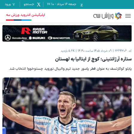
جمعه ۱۶ مرداد
-
17:10
جستجو
ورود
اپلیکیشن اندروید ورزش سه
کد:
2364306
09 خرداد 1405 ساعت 14:40
5.6K
بازدید
ستاره آرژانتینی: کوچ از ایتالیا به لهستان
پابلو کوکارتسف به عنوان قطر پاسور جدید تیم والیبال نوروید چستوخووا انتخاب شد.