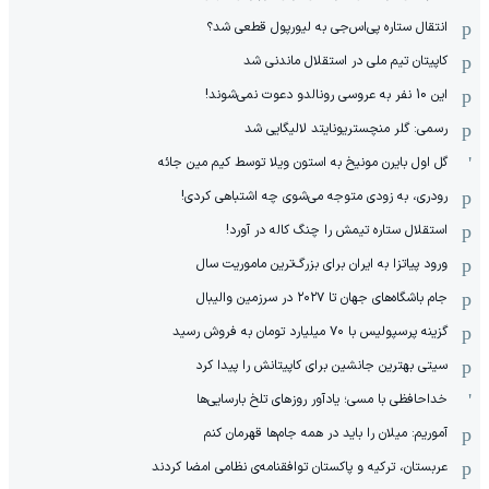
انتقال ستاره پی‌اس‌جی به لیورپول قطعی شد؟
کاپیتان تیم ملی در استقلال ماندنی شد
این 10 نفر به عروسی رونالدو دعوت نمی‌شوند!
رسمی: گلر منچستریونایتد لالیگایی شد
گل اول بایرن مونیخ به استون ویلا توسط کیم مین جائه
رودری، به زودی متوجه می‌شوی چه اشتباهی کردی!
استقلال ستاره تیمش را چنگ کاله در آورد!
ورود پیاتزا به ایران برای بزرگ‌ترین ماموریت سال
جام باشگاه‌های جهان تا ۲۰۲۷ در سرزمین والیبال
گزینه پرسپولیس با ۷۰ میلیارد تومان به فروش رسید
سیتی بهترین جانشین برای کاپیتانش را پیدا کرد
خداحافظی با مسی؛ یادآور روزهای تلخ بارسایی‌ها
آموریم: میلان را باید در همه جام‌ها قهرمان کنم
عربستان، ترکیه و پاکستان توافقنامه‌ی نظامی امضا کردند