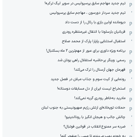
تیم جدید مهاجم سابق پرسپولیس در سوپر لیگ ترکیه!
تیم جدید سردار دورسون ، مهاجم سابق پرسپولیس
دیومانده اولین بازی با رئال را از دست داد
قربانیان بارسلونا با انتقال غیرمنتظره رودری
استقبال استثنایی پاپارا پارک از محمد صلاح
برنامه ویژه داوری برای عبور از مهم‌ترین 2 ماه بسکتبال!
رسمی: وینگر پرحاشیه استقلال راهی یونان شد
قهرمان جهان آرسنال را ترک می‌کند!
رونمایی از کیت سوم و جذاب میلان در فصل جدید
استخراج لیست ایران از دل مسابقات دوستانه!
مادرید به‌خاطر رودری گریه نمی‌کند!
حملات توپخانه‌ای ارتش رژیم صهیونیستی به جنوب لبنان
چالش جالب و هیجان انگیز با رونالدینیو!
ضربه سر ممنوع؛انقلاب در قوانین فوتبال؟
به خودم بمب می‌بندم تا مسی را منفجر کنم!