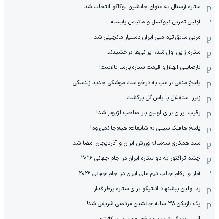
ستاره آرسنال به عنوان جانشین لوکاکو انتخاب شد
اولین تمرین نیوکسل و ماتیاس یایسله
مربی سابق تیم ملی ایران دستیار مانچینی شد
ستاره ژاپن اول شد، ایرانی‌ها درخشیدند
نارضایتی الهلال: قیمت ستاره بارسا بالاست!
پاسخ منفی ترامپ به درخواست موشکی جدید زلنسکی
زبیر استقلال با پاس گل برگشت
رقیب ایران برای اولین بار صاحب لژیونر شد!
پاسخ هافبک سیتی به شایعات: هیچ‌جا نمی‌روم!
سند همکاری سه‌ساله‌ ‌ورزش ایران و آذربایجان امضا شد
چشم تراکتور به دو ستاره ایران در جام جهانی ۲۰۲۶
آمار و ارقام جالب تیم ملی ایران در جام جهانی 2026
رد اولین پیشنهاد اتلتیکو برای ستاره پرطرفدار
یک بازیکن ۳۸ ساله جانشین مرتضی شریفی شد!
آسیب‌دیدگی شدید مدافع جوان در پیکانشهر