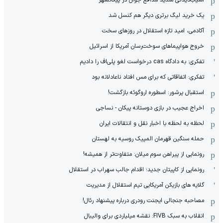
یک خرید لیگ برتری دیگر هم کنسل شد
آکادمی، امید تازه استقلال در روزهای سخت
خروج هواپیماهای سوخت‌رسان آمریکا از اسرائیل
تفکری: به دادگاه cas درخواست لغو پلی‌اف را دادیم
تفکری: اتفاقاتی که برای مس افتاد ناعادلانه بود
استقبال پرشور: اسطوره اروگوئه بازگشت!
اخراج عجیب در بازی دوستانه پیکان - نساجی
لحظه به لحظه با اخبار نقل و انتقالات ایران
حمله سنگین قهرمان المپیک روسیه به لهستان
رونمایی از پیراهن سوم میلان: متفاوت‌تر از همیشه!
رونمایی از کاپیتان جدید؛ اقدام جالب سهراب در استقلال
گلایه های بازیکن آمریکایی تیم استقلال از مدیریت
مصاحبه جنجالی ایجنت رودری درباره پیشنهاد رئال!
انقلاب به سبک FIVB: نقشه میلیاردی برای والیبال