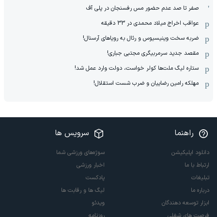
صفر تا صد عدم حضور مس رفسنجان در پلی آف
عواقب اخراج میلاد محمدی در 33 دقیقه
ضربه سخت وینیسیوس و رئال به رویاهای آرسنال!
مقصد جدید سرمربیگری مجتبی جباری!
ستاره لیگ ملت‌ها کولر خواست، دولت وارد عمل شد!
مهلکه رامین رضاییان و ضرب شست استقلال!
راهنما
سرویس ها
دانلود اپلیکیشن
سوژه‌های ورزشی شما
ارتباط با ما
اخبار ورزشی
تبلیغات
پادکست
درباره ما
لیگ ها و رقابت ها
ابزار توسعه دهندگان
ویدئو
فرصت های شغلی
روزنامه