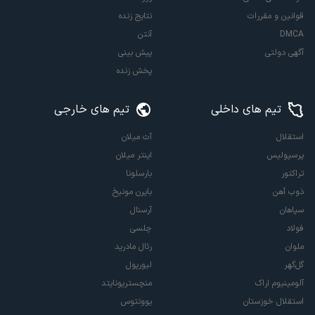
قوانین و مقررات
نتایج زنده
DMCA
آنتن
آگهی دولتی
پیش بینی
پخش زنده
تیم های داخلی
تیم های خارجی
استقلال
آث میلان
پرسپولیس
اینتر میلان
تراکتور
بارسلونا
ذوب آهن
بایرن مونیخ
سپاهان
آرسنال
فولاد
چلسی
ملوان
رئال مادرید
گل‌گهر
لیورپول
آلومینیوم اراک
منچستریونایتد
استقلال خوزستان
یوونتوس