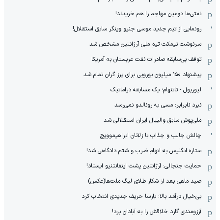
نفتی‌ها دومین مهاجم را هم خریدند!
رونمایی از تیم جدید موسی جنپو وینگر سابق استقلال!
سرنوشت نیمکت تیم ملی آرژانتین مشخص شد
توقف بی‌سابقه صادرات نفت عربستان به آمریکا
پیشنهاد ۱۵۰ میلیون یورویی برای پرز گران تمام شد
لیورپول - تاتنهام؛ یک مسابقه دراماتیک
نبرد نابرابر: مسی به رونالدو نمی‌رسد
ملی‌پوش سابق والیبال ایران استقلالی شد
چالش جالب و جذاب با زلاتان ابراهیموویچ
ستاره انگلیس به اتهام ضرب و شتم دادگاهی شد!
حمایت جنجالی: آرژانتین پشت اینفانتنیو ایستاد!
صید ماهی بعد از شکار طلای لیگ ملت‌ها(عکس)
بی‌خیال درآمد بالا: بارسا حریف جدیدی انتخاب کرد
آرزومندی گارد خلاقش را به آبادان برد!