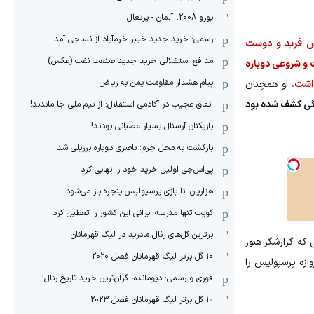
یورو 2008، آلمان - پرتغال
رسمی: خرید جدید خیبر خرم‌آباد از نساجی آمد
ش فرید و دوست
مدافع استقلالی خرید جدید صنعت نفت (عکس)
 و شروعی دوباره
پیام هشدار مقاومت یمن به ریاض
اشت.
او همچنان
امیری در هفده سالگی کشف شده بود
اتفاق عجیب در آکادمی استقلال: از تیم ملی جا ماندند!
بازیکنان آرسنال بسیار عصبانی بودند!
بازگشت به محل جرم: باصری دوباره برزیلی شد
پی‌اس‌جی اولین خرید خود را نهایی کرد
هزاریان: تا بازی پرسپولیس پنجره باز می‌شود
کویت تنها مدرسه ایرانی این کشور را تعطیل کرد
برترین گل‌های رئال مادرید در لیگ قهرمانان
چشم‌ها را خیره کرد؛ همان سال‌هایی که در ثانیه ۴۰ بازی، در حالی که گزارشگر هنوز
10 گل برتر لیگ قهرمانان فصل 2020
ازه استقلال را فروریخت و در مسابقه‌ای دیگر، با گلی دیرهنگام در دقیقه ۸۴، تور دروازه پرسپولیس را
فوری و رسمی: دیومانده، گران‌ترین خرید تاریخ رئال!
10 گل برتر لیگ قهرمانان فصل 2023