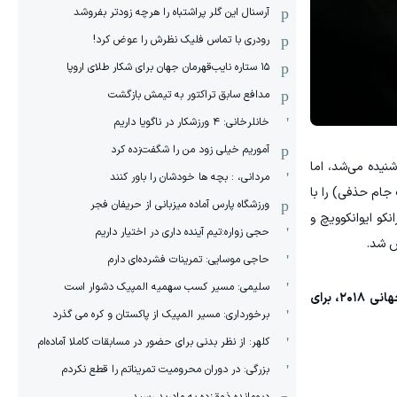
آرسنال این گلر پراشتباه را هرچه زودتر بفروشد
رودری با تماس فلیک نظرش را عوض کرد!
١۵ ستاره نایب‌قهرمان جهان برای شکار طلای اروپا
مدافع سابق تراکتور به تیمش بازگشت
خانلرخانی: ۴ ورزشکار در ناگویا داریم
آموریم خیلی زود من را شگفت‌زده کرد
ال شنیده می‌شد، اما
مردانی، : بچه ها خودشان را باور کنند
ک جام حذفی) را با
ورزشگاه پارس آماده میزبانی از حریفان فجر
کو ایوانکوویچ و
حجی زواره:تیم آینده داری در اختیار داریم
س شد.
حاجی موسایی: تمرینات فشرده‌ای دارم
سلیمی: مسیر کسب سهمیه المپیک دشوار است
امیری در عرصه ملی نیز طی ۸ سال (۲۰۱۵ تا ۲۰۲۳) در ۷۱ مسابقه بازوی محرک ایران بود و لایی ماندگارش به جرارد پیکه در جام جهانی ۲۰۱۸، برای
برخورداری: مسیر المپیک از پاکستان و کره می گذرد
کلهر: از نظر بدنی برای حضور در مسابقات کاملا آماده‌ام
بزرگی: در دوران محرومیت تمریناتم را قطع نکردم