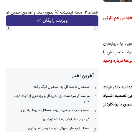
اقساط ۱۲ ماهه ایمپلنت 🦷 بدون چک و ضامن؛ همین امروز اقدام کن ✅
هنوز 50 تتر رو دریافت نکردی؟ | رایگان ثبت نام کن 
ای خودش هم تازگی
ویزیت رایگان ✅
›
‹
رد با دروازه‌بان
می‌رسید که او در سن ۳۶ سالگی دیگر نخواهد توانست، پایش را
ی‌ها درباره وحید
آخرین اخبار
استقلال با سه گل به استقبال لیگ رفت
 شد تا در فولاد
ین تصمیم اشتباه
مراسم گرامیداشت روز خبرنگار و رونمایی از کیت ذوب
آهن
ه بود. در پایان یک تمرین با برانکارد از
اعلام رضایت ترامپ از روند مسائل مربوط به ایران
گل دوم جاگیلونیا به گلاسکورنجرز
حفظ رکوردهای جهانی دو ستاره وزنه برداری