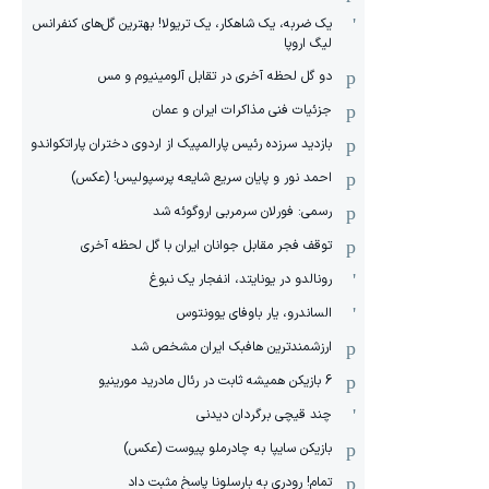
یک ضربه، یک شاهکار، یک تریولا! بهترین گل‌های کنفرانس
لیگ اروپا
دو گل لحظه آخری در تقابل آلومینیوم و مس
جزئیات فنی مذاکرات ایران و عمان
بازدید سرزده رئیس پارالمپیک از اردوی دختران پاراتکواندو
احمد نور و پایان سریع شایعه پرسپولیس! (عکس)
رسمی: فورلان سرمربی اروگوئه شد
توقف فجر مقابل جوانان ایران با گل لحظه آخری
رونالدو در یونایتد، انفجار یک نبوغ
الساندرو، یار باوفای یوونتوس
ارزشمندترین هافبک ایران مشخص شد
6 بازیکن همیشه ثابت در رئال مادرید مورینیو
چند قیچی برگردان دیدنی
بازیکن سایپا به چادرملو پیوست (عکس)
تمام! رودری به بارسلونا پاسخ مثبت داد