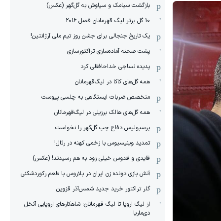
بازگشت سیامک و سیاوش به گل‌گهر (عکس)
10 گل برتر لیگ قهرمانان فصل 2016
یک تاریخ جنجالی برای جشن روز تیم ملی آرژانتین!
پشت صحنه آماده‌سازی تراکتورسازی
پدیده نساجی خداحافظی کرد
همه گل‌های کاکا در لیگ‌قهرمانان
متخصص ضربات ایستگاهی به چلسی پیوست
همه گل‌های هالک برزیلی در لیگ‌قهرمانان
پرسپولیس دفاع چپ گل‌گهر را نخواست
تمدید وینیسیوس با زخمی کهنه در رئال!
قایدی و قدوس خیلی زود به هم رسیدند! (عکس)
آتش بازی دونده زن ایران در بلاروس با طعم رکوردشکنی
گلر تراکتور خرید جدید شمس‌آذر قزوین
از لیگ اروپا تا لیگ قهرمانان؛ شاهکارهای اروپایی آنخل
دی‌ماریا