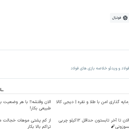
فوتبال
ولاد و ویدئو خلاصه بازی های فولاد
ایه گذاری امن با طلا و نقره | دیجی کالا
الان وقتشه‼️ با هر وضعیت ب
طبیعی بکار!
از الان تا آخر تابستون حداقل 12کیلو چربی
از کم پشتی موهات خجالت می
سوزونی🧨
تراکم بالا بکار