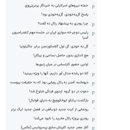
حمله نیروهای اسرائیلی به خبرنگار پرس‌تی‌وی
پاسخ گل‌به‌خودی، گل‌به‌خودی بود!
چرا رودری به پیشنهاد رئال نه گفت؟
رئیس دوچرخه سواری ایران در جلسه مهم کنفدراسیون
آسیا
گل به خودی؛ گل اول گلاسکورنجرز برابر جاگیلونیا
مچ اندازی بدون حاصل نساجی و پیکان!
اولین حضور کارتساس در میان زنبورها
کلا دو‌ رشته مدال آور داریم، آنها را ویژه ببینید!
دیومانده: آمدن به رئال رویایی بود که به حقیقت پیوست
دعوت در دو گروه: اردوی فرنگی شلوغ شد!
بازگشت برانکو ایوانکوویچ به دنیای فوتبال!
رونمایی از کیت جدید ذوب‌آهن در فصل جدید لیگ برتر
رودری پروژه رئال مادرید را نابود می‌کند!
آغاز عصر جدید کاپیتان سابق پرسپولیس (عکس)