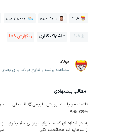
فولاد
وحید امیری
لیگ برتر ایران
108
اشتراک گذاری
گزارش خطا
فولاد
مشاهده برنامه و نتایج فولاد، بازی بعدی ف
مطالب پیشنهادی
کاشت مو با خط رویش طبیعی😍 اقساطی
سرم
بدون بهره
به هر اندازه ای که میخوای میتونی طلا بخری
از سرمایه ات محافظت کنی
می