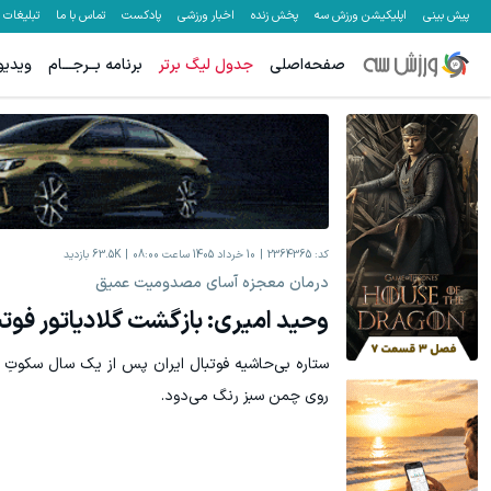
پیش بینی
اپلیکیشن ورزش سه
پخش زنده
اخبار ورزشی
پادکست
تماس با ما
تبلیغات
صفحه‌اصلی
جدول لیگ برتر
برنامه بــرجـــام
ویدیو
کد:
2364365
10 خرداد 1405 ساعت 08:00
63.5K
بازدید
درمان معجزه آسای مصدومیت عمیق
وحید امیری: بازگشت گلادیاتور فوتبا
ستاره بی‌حاشیه فوتبال ایران پس از یک سال سکوتِ م
روی چمن سبز رنگ می‌دود.