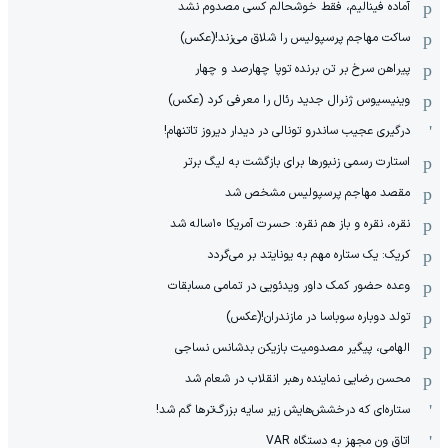
آماده فینالیم، فقط خوشحالم کسی مصدوم نشد
ساکت مهاجم پرسپولیس را شلاق می‌زند!(عکس)
پیراهن سرخ بر تن برنده توپا چهارصد و چهار
وینیسیوس ژنرال جدید رئال را معرفی کرد (عکس)
درگیری عجیب ساندرو تونالی در دیدار دیروز تاتنهام!
استارت رسمی زنبورها برای بازگشت به لیگ برتر
مقصد مهاجم پرسپولیس مشخص شد
نقره، نقره و باز هم نقره: حسرت آمریکا ۱۰‌ساله شد
کریک: یک ستاره مهم به یونایتد بر می‌گردد
وعده حضور کمک داور ویدئویی در تمامی مسابقات
تولد دوباره سوباسا در مازندران!(عکس)
الهامی، پیگیر مصدومیت بازیکن بدشانس نساجی
محسن رضایی نماینده رهبر انقلاب در شعام شد
ستاره‌ای که درخشش‌هایش زیر سایه بزرگ‌ترها گم شد!
اتاق ون مجهز به دستگاه VAR