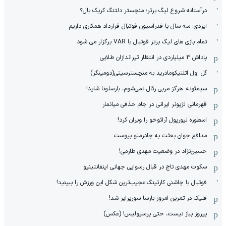
درآستانه شروع لیگ برتر؛ منچستر دلتنگ کریک بال؟
ایزدی: سه سال با فدراسیون فوتبال قرارداد همکاری داریم
تمام بازی های لیگ برتر فوتبال با VAR برگزار می شود
پاداش 3 میلیاردی در انتظار تیراندازان طلایی
گل اول اتلتیکومادرید به منچسترسیتی(دومینگز)
سیمئونه: هرگز مربی رئال نمی‌شوم، بارسلونا شاید!
قهرمانی لژیونر ایرانی در جام حذفی میانمار
اسطوره لیورپول آرائوخو را ویران کرد!
مدافع جوان بعثت به چادرملو پیوست
حسین‌نژاد در وضعیت مهدی طارمی!
سکوت مهدی تاج در قبال رسوایی جهانی اینفانتینیو
فوتبال با چاشنی کارتینگ؛عجیب‌ترین شکل این ورزش را ببینید!
فلیک در تمرین امروز بارسا سورپرایز شد!
پیروز بباز نیست، حتی پرسپولیس! (عکس)