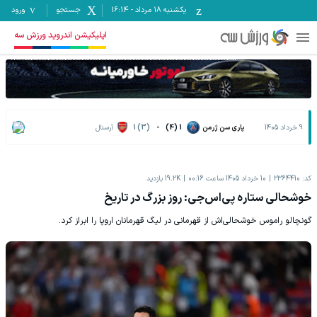
یکشنبه ۱۸ مرداد
-
16:14
جستجو
ورود
اپلیکیشن اندروید ورزش سه
9 خرداد 1405
پاری سن ژرمن
1 (4)
-
1 (3)
آرسنال
کد:
2364410
10 خرداد 1405 ساعت 00:16
19.2K
بازدید
خوشحالی ستاره پی‌اس‌جی: روز بزرگ در تاریخ
گونچالو راموس خوشحالی‌اش از قهرمانی در لیگ قهرمانان اروپا را ابراز کرد.