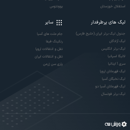
استقلال خوزستان
یوونتوس
لیگ های پرطرفدار
سایر
جدول لیگ برتر ایران (خلیج فارس)
جام ملت های آسیا
لیگ آزادگان
رنکینگ فیفا
لیگ برتر انگلیس
نقل و انتقالات اروپا
لالیگا اسپانیا
نقل و انتقالات ایران
سری آ ایتالیا
پاری سن ژرمن
لیگ قهرمانان اروپا
لیگ نخبگان آسیا
لیگ قهرمانان آسیا دو
لیگ برتر فوتسال