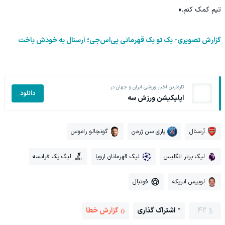
تیم کمک کنم.»
گزارش تصویری- بک تو بک قهرمانی پی‌اس‌جی؛ آرسنال به خودش باخت
تازه‌ترین اخبار ورزشی ایران و جهان در
دانلود
اپلیکیشن ورزش سه
آرسنال
پاری سن ژرمن
گونچالو راموس
لیگ برتر انگلیس
لیگ قهرمانان اروپا
لیگ یک فرانسه
لوییس انریکه
فوتبال
42
اشتراک گذاری
گزارش خطا