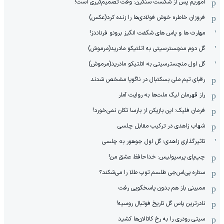
آموریم پس از شکست سنگین: وقت تصمیم‌گیری است!
فروزان خاطره خوش فولادی‌ها را زنده کرد(عکس)
مهارت ها و پاس های شگفت انگیز برونو فرناندز!
گل دوم منچسترسیتی به اتلتیکو مادرید(مرموش)
گل اول منچسترسیتی به اتلتیکو مادرید(مرموش)
رقبای تیم ملی بسکتبال در ناگویا مشخص‌ شدند
راز قهرمان لیگ ملت‌ها به روایت آمار
فرمان فلیک: این بازیکن از بارسا تکان نمی‌خورد!
شهاب زاهدی در ترکیب مقابل چلسی
تاثیرگذاری زاهدی؛ گل اول جوهور به چلسی
چپ‌پای پرسپولیس: خداحافظ عشق من!
ستاره پی‌اس‌جی طلسم توپ طلا را می‌شکند؟
ممبینی باز هم بدون پاسخگویی رفت
نادر‌ترین پاس گل تاریخ فوتبال روسیه!
سیتی رودری را به رخ کاتالان‌ها کشید