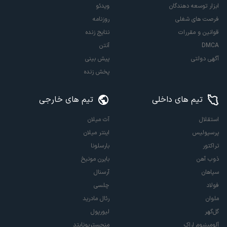
ابزار توسعه دهندگان
ویدئو
فرصت های شغلی
روزنامه
قوانین و مقررات
نتایج زنده
DMCA
آنتن
آگهی دولتی
پیش بینی
پخش زنده
تیم های داخلی
تیم های خارجی
استقلال
آث میلان
پرسپولیس
اینتر میلان
تراکتور
بارسلونا
ذوب آهن
بایرن مونیخ
سپاهان
آرسنال
فولاد
چلسی
ملوان
رئال مادرید
گل‌گهر
لیورپول
آلومینیوم اراک
منچستریونایتد