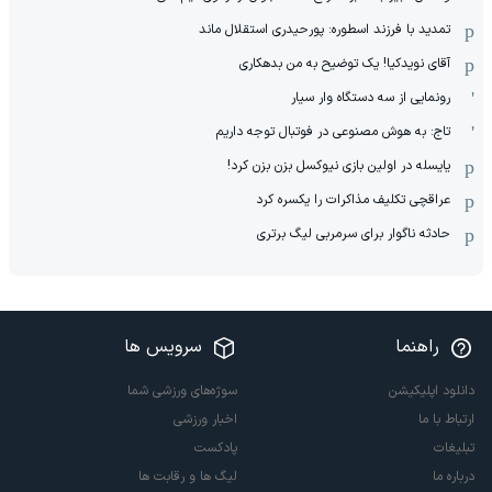
تمدید با فرزند اسطوره: پورحیدری استقلال ماند
آقای نویدکیا! یک توضیح به من بدهکاری
رونمایی از سه دستگاه وار سیار
تاج: به هوش مصنوعی در فوتبال توجه داریم
یایسله در اولین بازی نیوکسل بزن بزن کرد!
عراقچی تکلیف مذاکرات را یکسره کرد
حادثه ناگوار برای سرمربی لیگ برتری
راهنما
سرویس ها
دانلود اپلیکیشن
سوژه‌های ورزشی شما
ارتباط با ما
اخبار ورزشی
تبلیغات
پادکست
درباره ما
لیگ ها و رقابت ها