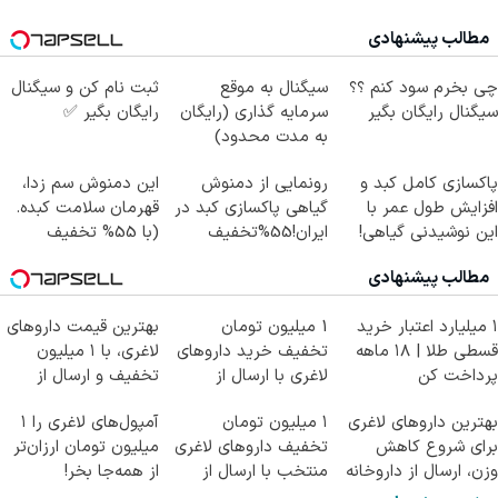
مطالب پیشنهادی
چی بخرم سود کنم ؟؟
سیگنال به موقع
ثبت نام کن و سیگنال
سیگنال رایگان بگیر
سرمایه گذاری (رایگان
رایگان بگیر ✅
به مدت محدود)
پاکسازی کامل کبد و
رونمایی از دمنوش
این دمنوش سم زدا،
افزایش طول عمر با
گیاهی پاکسازی کبد در
قهرمان سلامت کبده.
این نوشیدنی گیاهی!
ایران!55%تخفیف
(با 55% تخفیف
کلیک جهت خرید
بخرش)
مطالب پیشنهادی
۱ میلیارد اعتبار خرید
1 میلیون تومان
بهترین قیمت داروهای
قسطی طلا | ۱۸ ماهه
تخفیف خرید داروهای
لاغری، با ۱ میلیون
پرداخت کن
لاغری با ارسال از
تخفیف و ارسال از
داروخانه و پک یخ!
داروخانه‌
بهترین داروهای لاغری
۱ میلیون تومان
آمپول‌های لاغری را ۱
برای شروع کاهش
تخفیف داروهای لاغری
میلیون تومان ارزان‌تر
وزن، ارسال از داروخانه
منتخب با ارسال از
از همه‌جا بخر!
های نزدیکت!
داروخانه نزدیکت