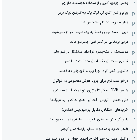
پخش ویدیو کلیپی از سامانه هوشمند داوری
پیام واضح آقای گل لیگ یک به گلزنان لیگ برتر
زمان معارفه نکونام مشخص شد
دبیر: احمد جوان فقط به یک شرط اخراج نمی‌شود
مربی پرتغالی در کادر فنی چادرملو ماند
موسیمانه با یک‌چهارم قرارداد استقلال در تیم ملی
قایدی به دنبال یک فصل متفاوت در النصر
مالدینی فاش کرد: چرا پپ و آنچلوتی نه گفتند!
درخواست تاج برای ورود هوش مصنوعی به فوتبال
رئیس FIVB به کاپیتان ژاپن: تو در دنیا الهام‌بخشی
علی نعمتی: اتریش- الجزایر، هنوز حالم را بد می‌کند!
خریدهای استقلال مقابل پرسپولیس (عکس)
پاس گل نادر محمدی با پرتاب نمایشی در لیگ روسیه
ظاهر جدید و متفاوت ستاره بارسا: مثل کروس!
واکنش دبیر به خبر اخراج احمد جوان از اردوی تیم ملی