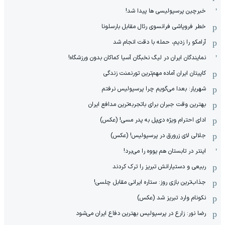
خبرچین پرسپولیسی ها پیدا شد!
خطر فروپاشی فرانسوی رئال مقابل بارسلونا
آرامکو را زدیم، حمله با دقت انجام شد
نمایندگان ایران در لیگ نخبگان آسیا کماکان بدون ورزشگاه!
کاپیتان ایران آماده مهم‌ترین تورنمنت زندگی
شهریار: بعدا می‌گویم چرا پرسپولیس نرفتم
بهترین وقت جبران برای باتجربه‌ترین مدافع ایران
ادای احترام ویژه دی‌پل به پدر مسی! (عکس)
جلالی لای زرورق در پرسپولیس! (عکس)
اینتر در تابستان هم یووه را می‌برد!
ربیعی و دستیارانش تبریز را ترک کردند
جذاب‌ترین بازی روز: ستاره ایرانی مقابل چلسی!
نکونام وارد تبریز شد (عکس)
رضا نور: زارع در پرسپولیس بهترین دفاع ایران می‌شود