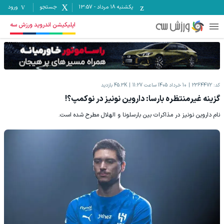
یکشنبه ۱۸ مرداد
-
13:57
جستجو
ورود
اپلیکیشن اندروید ورزش سه
کد:
2364472
10 خرداد 1405 ساعت 11:27
45.3K
بازدید
گزینه غیرمنتظره بارسا: داروین نونیز در نوکمپ؟!
نام داروین نونیز در مذاکرات بین بارسلونا و الهلال مطرح شده است.