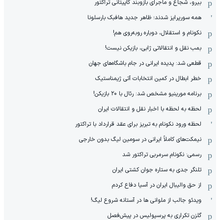
بیرو، شجاع و ماجرای بازوبند کاپیتانی تراکتور
همه سورپرایز شدند؛ ظاهر جدید هافبک بارسلونا
نکونام و استقلال، دوباره روبه‌روی هم!
بمب نقل و انتقالاتی ژابی، بازیکن نیست!
قطعی شد: پدیده ایرانی در جام باشگاه‌های جهان
خطر ابطال در کمین انتخابات آتی ژیمناستیک
برنامه مورینیو مشخص شد: رئال با ۲۰ بازیکن!
لحظه به لحظه با اخبار نقل و انتقالات ایران
لحظه ورود نکونام به تبریز برای عقد قرارداد با تراکتور
نیمکت‌های کاملاً ایرانی در سومین لیگ بدون خارجی
رسمی: نکونام سرمربی تراکتور شد
تلنگر جدی به ستاره جوان کشتی ایران
از حق والیبال ایران در آسیا دفاع کردم
ویدئو جالب از ملوانی ها در آستانه شروع لیگ!
گلزن تکراری به پرسپولیس در پیش‌فصل