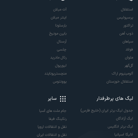
استقلال
آث میلان
پرسپولیس
اینتر میلان
تراکتور
بارسلونا
ذوب آهن
بایرن مونیخ
سپاهان
آرسنال
فولاد
چلسی
ملوان
رئال مادرید
گل‌گهر
لیورپول
آلومینیوم اراک
منچستریونایتد
استقلال خوزستان
یوونتوس
لیگ های پرطرفدار
سایر
جدول لیگ برتر ایران (خلیج فارس)
جام ملت های آسیا
لیگ آزادگان
رنکینگ فیفا
لیگ برتر انگلیس
نقل و انتقالات اروپا
لالیگا اسپانیا
نقل و انتقالات ایران