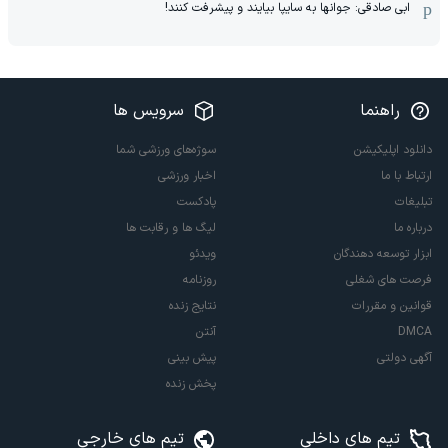
ابی صادقی: جوانها به سایپا بیایند و پیشرفت کنند!
راهنما
سرویس ها
دانلود اپلیکیشن
سوژه‌های ورزشی شما
ارتباط با ما
اخبار ورزشی
تبلیغات
پادکست
درباره ما
لیگ ها و رقابت ها
ابزار توسعه دهندگان
ویدئو
فرصت های شغلی
روزنامه
قوانین و مقررات
نتایج زنده
DMCA
آنتن
آگهی دولتی
پیش بینی
پخش زنده
تیم های داخلی
تیم های خارجی