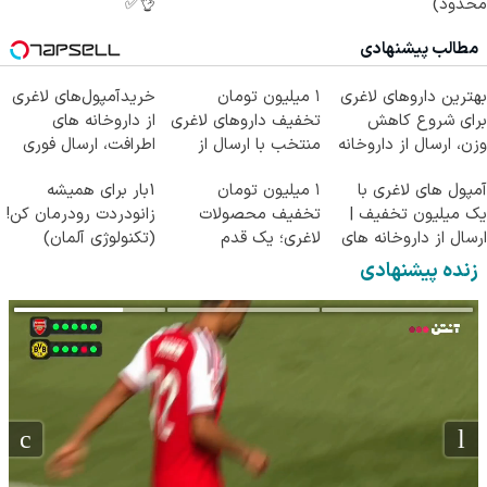
محدود)
👌✅
مطالب پیشنهادی
بهترین داروهای لاغری
۱ میلیون تومان
خریدآمپول‌های لاغری
برای شروع کاهش
تخفیف داروهای لاغری
از داروخانه های
وزن، ارسال از داروخانه
منتخب با ارسال از
اطرافت، ارسال فوری
های نزدیکت!
داروخانه نزدیکت
همراه با پک یخ!
آمپول های لاغری با
۱ میلیون تومان
1بار برای همیشه
یک میلیون تخفیف |
تخفیف محصولات
زانودردت رودرمان کن!
ارسال از داروخانه های
لاغری؛ یک قدم
(تکنولوژی آلمان)
معتبر
نزدیک‌تر به شروع
◂پرسشنامه▸
زنده پیشنهادی
کاهش وزن