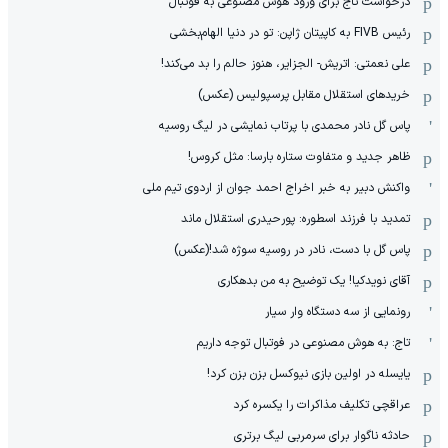
درخواست تاج برای ورود هوش مصنوعی به فوتبال
رئیس FIVB به کاپیتان ژاپن: تو در دنیا الهام‌بخشی
علی نعمتی: اتریش- الجزایر، هنوز حالم را بد می‌کند!
خریدهای استقلال مقابل پرسپولیس (عکس)
پاس گل نادر محمدی با پرتاب نمایشی در لیگ روسیه
ظاهر جدید و متفاوت ستاره بارسا: مثل کروس!
واکنش دبیر به خبر اخراج احمد جوان از اردوی تیم ملی
تمدید با فرزند اسطوره: پورحیدری استقلال ماند
پاس گل با دست، نادر در روسیه سوژه شد!(عکس)
آقای نویدکیا! یک توضیح به من بدهکاری
رونمایی از سه دستگاه وار سیار
تاج: به هوش مصنوعی در فوتبال توجه داریم
یایسله در اولین بازی نیوکسل بزن بزن کرد!
عراقچی تکلیف مذاکرات را یکسره کرد
حادثه ناگوار برای سرمربی لیگ برتری