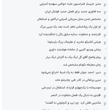
مدیر خبرساز فدراسیون علیه حواشی سهمیه آسیایی
سه فناوری جدید برای فصل جدید فوتبال ایران
مشخص شدن محل میزبانی آسیایی تراکتور و استقلال
او اول یک روانشناس ماهر است بعد یک مربی بزرگ
قدرتمند و متفاوت: ستاره سابق رئال را شگفت‌زده کرد
هراس اتلتیکو مادرید از هایجک بزرگ بارسلونا
پخش ویدیو کلیپی از سامانه هوشمند داوری
پیام واضح آقای گل لیگ یک به گلزنان لیگ برتر
زمان معارفه نکونام مشخص شد
دبیر: احمد جوان فقط به یک شرط اخراج نمی‌شود
مربی پرتغالی در کادر فنی چادرملو ماند
موسیمانه با یک‌چهارم قرارداد استقلال در تیم ملی
قایدی به دنبال یک فصل متفاوت در النصر
مالدینی فاش کرد: چرا پپ و آنچلوتی نه گفتند!