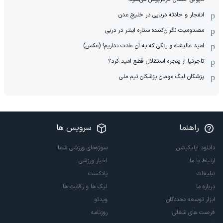
انفجار و حادثه دریایی در خلیج عدن
مصدومیت نگران‌کننده ستاره اینتر در دربی
امید عالیشاه و رنگی که به آن عادت نداریم! (عکس)
تاجرنیا از پنجره استقلال قطع امید کرد؟
پزشکان لیگ مهمان پزشکان تیم ملی
راهنما
سرویس ها
دانلود اپلیکیشن
سوژه‌های ورزشی شما
ارتباط با ما
اخبار ورزشی
تبلیغات
پادکست
درباره ما
لیگ ها و رقابت ها
ابزار توسعه دهندگان
ویدئو
فرصت های شغلی
روزنامه