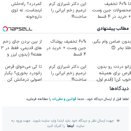
تا %60 تخفیف
این دکتر شیرازی کرم
کمردرد؟ راه‌حلش
محصولات جین وست
ترمیم زخم ایرانی را
اینجاست، نه توی
+ خرید در 4 قسط
ساخت!!!
داروخونه
مطالب پیشنهادی
بدون ضامن وام بگیر،
60% تخفیف پوشاک
از بین بردن جای زخم
طلا بخر 😍
جین وست + خرید در
های قدیمی، فقط در 3
4 قسط
هفته!! (بدون لیزر و
جراحی)
زانو دردت رو بدون
این دکتر شیرازی کرم
تا کی می‌خوای قرص
قرص برای همیشه
ترمیم زخم ایرانی را
زانودرد بخوری؟ یکبار
خوب کن! (قدم اول،
ساخت!!!
اصولی درمانش کن
پرسش‌نامه)
دیدگاه‌ها
لطفا قبل از ارسال دیدگاه خود، حتما
قوانین و مقررات
را مطالعه فرمایید.
جهت ارسال نظر و دیدگاه خود باید ابتدا وارد سایت شوید. جهت ورود به
سایت
اینجا
را کلیک کنید