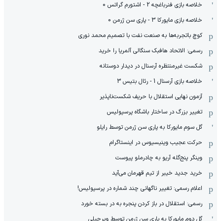
خلاصه بازی فنرباغچه 2 - اشتورم گراتس 0
خلاصه بازی مایورکا 3 - پاری سن ژرمن 0
کوچ باتجربه‌ها به صنعت نفت با تصمیم محمد نوری
رسمی: الاتحاد هافبک سنگالی آلمریا را خرید
شکست غیرمنتظره آرسنال در دیدار دوستانه
خلاصه بازی آرسنال 1 - رئال بتیس 3
آزمون نهایی استقلال با حریف شکست‌ناپذیر
تغییر بزرگ در ساختار باشگاه پرسپولیس
گل سوم مایورکا به پاری سن ژرمن توسط رایلو
حرکت عجیب وینیسیوس در اینستاگرام
وینگر پنج‌گله آریو به چادرملو پیوست
خرید جدید خیبر از تیم قهرمان می‌آید
اعلام رسمی: تغییر ناگهانی چند شماره در پرسپولیس!
رسمی: استقلال در باز کردن پنجره به در بسته خورد
گل دوم مایورکا به پاری سن ژرمن توسط ویرجیلی