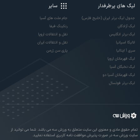
لیگ های پرطرفدار
سایر
جدول لیگ برتر ایران (خلیج فارس)
جام ملت های آسیا
لیگ آزادگان
رنکینگ فیفا
لیگ برتر انگلیس
نقل و انتقالات اروپا
لالیگا اسپانیا
نقل و انتقالات ایران
سری آ ایتالیا
پاری سن ژرمن
لیگ قهرمانان اروپا
لیگ نخبگان آسیا
لیگ قهرمانان آسیا دو
لیگ برتر فوتسال
تمام حقوق مادی و معنوی این سایت متعلق به ورزش سه می باشد. شما می توانید از
سایت ورزش سه در صورت پذیرش موافقت نامه کاربری استفاده نمایید.