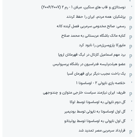
نوستالژی و قاب های سنگین، میلان 1 - رم 2 (2006/2007)
پزشکیان: همه مردم، ایران را حفظ کردند
رسمی: صالح مخدومی سرمربی فصل آینده کاله
کنایه مالک باشگاه عربستانی به محمد صلاح
مایورکا پاری‌سن‌ژرمن را نابود کرد
برد مهم اسماعیل کارتال در لیگ قهرمانان اروپا
عضو هیئت‌رئیسه فدراسیون در باشگاه پرسپولیس
یک باخت عجیب دیگر برای قهرمان آسیا
خلاصه بازی ناپولی 2 - اوساسونا 1
ظریف: ایران نیازمند سیاست خارجی متوازن و چندوجهی
گل دوم ناپولی به اوساسونا توسط لوکا
گل اول اوساسونا به ناپولی توسط بودیمیر
گل اول ناپولی به اوساسونا توسط پولیتانو
قرارداد سرمربی مصر تمدید شد