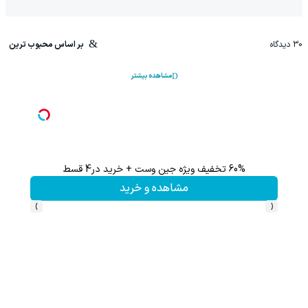
30
دیدگاه
بر اساس محبوب ترین
مشاهده بیشتر
60% تخفیف ویژه جین وست + خرید در4 قسط
تا %60 تخفیف محصولات جین وست + خرید در 4 
مشاهده و خرید
›
‹