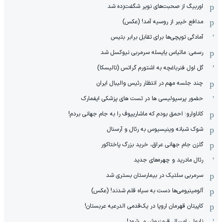
اوربیگ از صحبت‌های نویر شگفت‌زده شد
مدافع خیبر از روسیه آمد! (عکس)
آمادگی توپچی‌ها برای تقابل برابر بتیس
رسمی: ماتیاس یایسله سرمربی نیوکسل شد
گل اول فنرباغچه به اشتورم گراتس (تالیسکا)
چند جلسه مهم در انتظار رئیس والیبال ایران
حضور پرسپولیسی ها در تست های پزشکی ایفمارک
کاناوارو: احمق بودم که ماشاریپوف را به جام جهانی بردم!
شوک شبانه وینیسیوس به رئال و آرسنال
گلزن جام جهانی عراق، خرید بزرگ پاختاکور
رئال مادرید و چهره‌های جدید
سرمربی سلتیک در بیمارستان بستری شد
آلومینیومی‌ها دست به سیاه قلم شدند! (عکس)
کاپیتان قهرمان اروپا در یک‌قدمی الدرعیه عربستان!
ناپولی امسال قرمزپوش می‌شود!