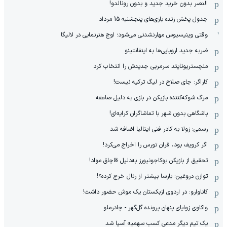
النصر بدون خرید جدید و بدون رونالدو!
جدول پخش زنده بازی‌های پنجشنبه 15 مرداد
وقتی وینیسیوس مهارنشدنی می‌شود؛ اوج هنرنمایی در لالیگا
ضربه جدید اروپایی‌ها به اینفانتینو
منچستریونایتد سرمربی جدیدش را انتخاب کرد
کاراگر: جای صلاح در لیگ ترکیه نیست!
مرگ شوکه‌کننده بازیکن در بازی به دلیل صاعقه
باشگاهی بدون شهر با تماشاگران کرایه‌ای!
رسمی: زولا به کادر فنی ایتالیا اضافه شد
اگر کرویف بود، فران تورس را اخراج می‌کرد!
تحقیق از بازیکن بوکاجونیورز به‌دلیل قاچاق مواد!
توازن دروغین: بارسا بیشتر از رئال خرج کرده؟!
کاناوارو: در اردوی ازبکستان یک موش حضور داشت!
واکاوی زوایای پنهان پرونده گل‌گهر - چادرملو
یک تیم دیگر مدعی کسب سهمیه آسیا شد