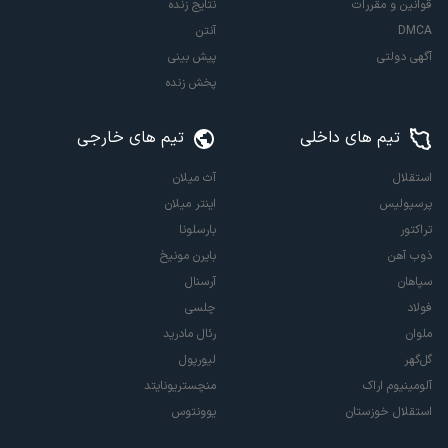
قوانین و مقررات
نتایج زنده
DMCA
آنتن
آگهی دولتی
پیش بینی
پخش زنده
تیم های داخلی
تیم های خارجی
استقلال
آث میلان
پرسپولیس
اینتر میلان
تراکتور
بارسلونا
ذوب آهن
بایرن مونیخ
سپاهان
آرسنال
فولاد
چلسی
ملوان
رئال مادرید
گل‌گهر
لیورپول
آلومینیوم اراک
منچستریونایتد
استقلال خوزستان
یوونتوس