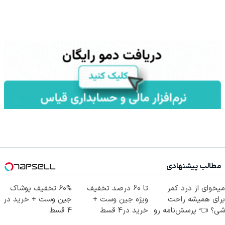
مطالب پیشنهادی
میخوای از درد کمر
تا 60 درصد تخفیف
60% تخفیف پوشاک
برای همیشه راحت
ویژه جین وست +
جین وست + خرید در
شی؟ 👈 پرسش‌نامه رو
خرید در4 قسط
4 قسط
پر کن