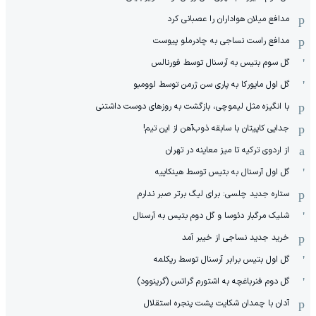
مدافع میلان هواداران را عصبانی کرد
مدافع راست نساجی به چادرملو پیوست
گل سوم بتیس به آرسنال توسط فورنالس
گل اول مایورکا به پاری سن ژرمن توسط لوومبو
با انگیزه مثل لیموچی، بازگشت به روزهای دوست داشتنی
جدایی کاپیتان با سابقه ذوب‌آهن از این تیم!
از اردوی ترکیه تا میز معاینه در تهران
گل اول آرسنال به بتیس توسط هینکاپیه
ستاره جدید چلسی: برای لیگ برتر صبر ندارم
شلیک مرگبار دئوسا و گل دوم بتیس به آرسنال
خرید جدید نساجی از خیبر آمد
گل اول بتیس برابر آرسنال توسط ریکلمه
گل دوم فنرباغچه به اشتورم گراتس (گرینوود)
آدان با چمدان شکایت پشت پنجره استقلال