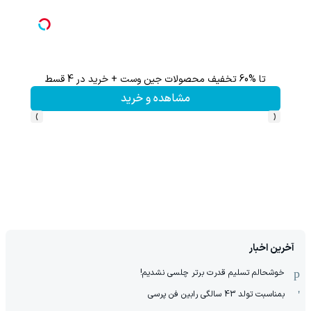
تا %60 تخفیف محصولات جین وست + خرید در 4 قسط
60% تخفیف 
مشاهده و خرید
›
‹
آخرین اخبار
خوشحالم تسلیم قدرت برتر چلسی نشدیم!
بمناسبت تولد 43 سالگی رابین فن پرسی