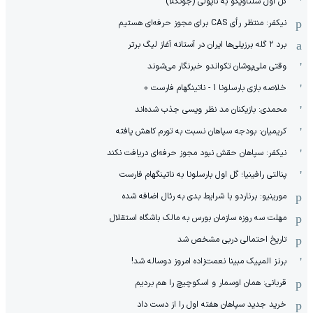
گل اول سلتاویگو به ناپولی (جوتگلا)
نیکفر: منتظر رأی CAS برای مجوز حرفه‌ای هستیم
برد ۲ گله برزیلی‌ها ایران در آستانه آغاز لیگ برتر
وقتی ملی‌پوشان تکواندو خبرنگار می‌شوند
خلاصه بازی بارسلونا 1 - ناتینگهام فارست 0
محمدی: بازیکنان مد نظر ویسی جذب شده‌اند
کریمیان: بودجه سپاهان نسبت به تورم کاهش یافته
نیکفر: سپاهان حقش نبود مجوز حرفه‌ای دریافت نکند
پنالتی رافینیا؛ گل اول بارسلونا به ناتینگهام فارست
مورینیو: برناردو با شرایط بدی به رئال اضافه شده
مهلت سه روزه سازمان بورس به مالک باشگاه استقلال
تاریخ احتمالی دربی مشخص شد
برنز المپیک مبینا نعمت‌زاده امروز دوساله شد!
قربانی: همان اوسمار و اسکوچیچ را هم بردیم
خرید جدید سپاهان هفته اول را از دست داد