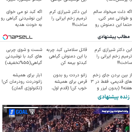
کلیک جهت خرید
اگه دلت میخواد سالم
این دکتر شیرازی کرم
اگه کبد نو می خوای
و طولانی عمر کنی،
ترمیم زخم ایرانی را
این نوشیدنی گیاهی رو
حتما این دمنوش رو
ساخت!!!
به خودت هدیه
بخر!
بده55%تخفیف
مطالب پیشنهادی
این دکتر شیرازی کرم
قاتل سلامتی کبد چربه
شست و شوی چربی
ترمیم زخم ایرانی را
با این دمنوش گیاهی
های کبد با نوشیدنی
ساخت!!!
کبدتو بیمه کن
گیاهی(55%تخفیف)
از بین بردن جای زخم
زانو دردت رو بدون
1بار برای همیشه
های قدیمی، فقط در 3
قرص برای همیشه
زانودردت رودرمان کن!
هفته!! (بدون لیزر و
خوب کن! (قدم اول،
(تکنولوژی آلمان)
جراحی)
پرسش‌نامه)
◂پرسشنامه▸
زنده پیشنهادی