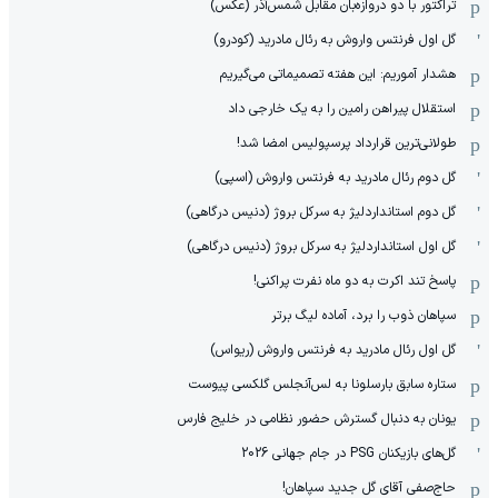
تراکتور با دو دروازه‌بان مقابل شمس‌آذر (عکس)
گل اول فرنتس واروش به رئال مادرید (کودرو)
هشدار آموریم: این هفته تصمیماتی می‌گیریم
استقلال پیراهن رامین را به یک خارجی داد
طولانی‌ترین قرارداد پرسپولیس امضا شد!
گل دوم رئال مادرید به فرنتس واروش (اسپی)
گل دوم استانداردلیژ به سرکل بروژ (دنیس درگاهی)
گل اول استانداردلیژ به سرکل بروژ (دنیس درگاهی)
پاسخ تند اکرت به دو ماه نفرت پراکنی!
سپاهان ذوب را برد، آماده لیگ برتر
گل اول رئال مادرید به فرنتس واروش (ریواس)
ستاره سابق بارسلونا به لس‌آنجلس گلکسی پیوست
یونان به دنبال گسترش حضور نظامی در خلیج فارس
گل‌های بازیکنان PSG در جام جهانی 2026
حاج‌صفی آقای گل جدید سپاهان!