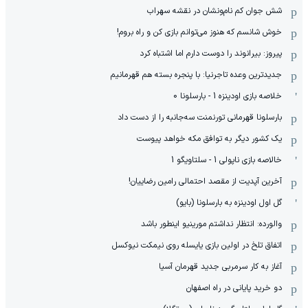
شش جوان کم نام‌و‌نشان در نقشه سهراب
خوش شانسم که هنوز می‌توانم بازی کن و راه بروم!
پیروز: بیرانوند را دوست دارم اما اشتباه کرد
جدیدترین وعده تاجرنیا: با پنجره بسته هم قهرمانیم
خلاصه بازی اودینزه 1 - بارسلونا 0
بارسلونا قهرمانی تورنمنت سه‌جانبه را از دست داد
یک کشور دیگر به توافق مکه خواهد پیوست
خالاصه بازی ناپولی 1 - سلتاویگو 1
آخرین آپدیت از مقصد احتمالی رامین رضاییان!
گل اول اودینزه به بارسلونا (بایو)
والورده: انتظار نداشتم مورینیو اینطور باشد
اتفاق تلخ در اولین بازی یایسله روی نیمکت نیوکسل
آغاز به کار سرمربی جدید قهرمان آسیا
دو خرید پایانی در راه اصفهان