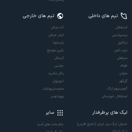
تیم های داخلی
تیم های خارجی
استقلال
آث میلان
پرسپولیس
اینتر میلان
تراکتور
بارسلونا
ذوب آهن
بایرن مونیخ
سپاهان
آرسنال
فولاد
چلسی
ملوان
رئال مادرید
گل‌گهر
لیورپول
آلومینیوم اراک
منچستریونایتد
استقلال خوزستان
یوونتوس
لیگ های پرطرفدار
سایر
جدول لیگ برتر ایران (خلیج فارس)
جام ملت های آسیا
لیگ آزادگان
رنکینگ فیفا