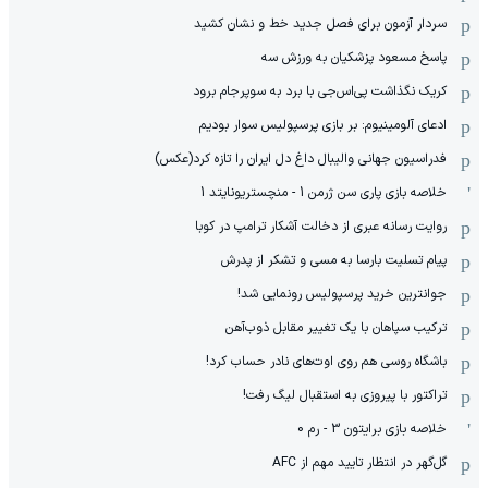
سردار آزمون برای فصل جدید خط و نشان کشید
پاسخ مسعود پزشکیان به ورزش سه
کریک نگذاشت پی‌اس‌جی با برد به سوپرجام برود
ادعای آلومینیوم: بر بازی پرسپولیس سوار بودیم
فدراسیون جهانی والیبال داغ دل ایران را تازه کرد(عکس)
خلاصه بازی پاری سن ژرمن 1 - منچستریونایتد 1
روایت رسانه عبری از دخالت آشکار ترامپ در کوبا
پیام تسلیت بارسا به مسی و تشکر از پدرش
جوانترین خرید پرسپولیس رونمایی شد!
ترکیب سپاهان با یک تغییر مقابل ذوب‌آهن
باشگاه روسی هم روی اوت‌های نادر حساب کرد!
تراکتور با پیروزی به استقبال لیگ رفت!
خلاصه بازی برایتون 3 - رم 0
گل‌گهر در انتظار تایید مهم از ‌AFC