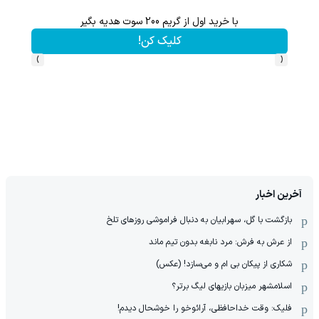
با خرید اول از گریم 200 سوت هدیه بگیر
گردونه شانس بدون 
کلیک کن!
›
‹
آخرین اخبار
بازگشت با گل، سهرابیان به دنبال فراموشی روزهای تلخ
از عرش به فرش: مرد نابغه‌ بدون تیم ماند
شکاری از پیکان بی ام و می‌سازد! (عکس)
اسلامشهر میزبان بازیهای لیگ برتر؟
فلیک: وقت خداحافظی، آرائوخو را خوشحال دیدم!