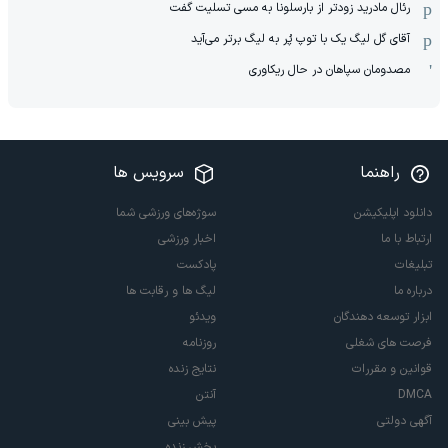
رئال مادرید زودتر از بارسلونا به مسی تسلیت گفت
آقای گل لیگ یک با توپ پُر به لیگ برتر می‌آید
مصدومان سپاهان در حال ریکاوری
راهنما
سرویس ها
دانلود اپلیکیشن
سوژه‌های ورزشی شما
ارتباط با ما
اخبار ورزشی
تبلیغات
پادکست
درباره ما
لیگ ها و رقابت ها
ابزار توسعه دهندگان
ویدئو
فرصت های شغلی
روزنامه
قوانین و مقررات
نتایج زنده
DMCA
آنتن
آگهی دولتی
پیش بینی
پخش زنده