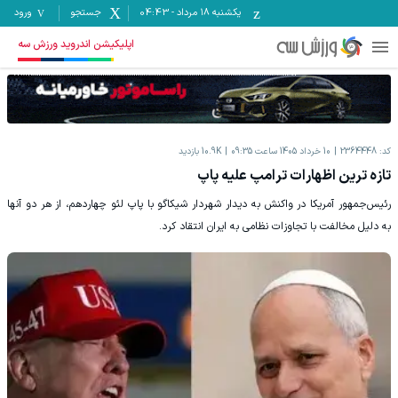
یکشنبه ۱۸ مرداد
-
04:43
جستجو
ورود
اپلیکیشن اندروید ورزش سه
کد:
2364448
10 خرداد 1405 ساعت 09:35
10.9K
بازدید
تازه ترین اظهارات ترامپ علیه پاپ
رئیس‌جمهور آمریکا در واکنش به دیدار شهردار شیکاگو با پاپ لئو چهاردهم، از هر دو آنها
به دلیل مخالفت با تجاوزات نظامی به ایران انتقاد کرد.