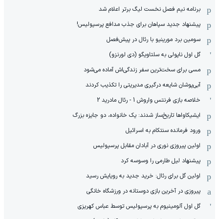
برنامه نیم فصل نخست لیگ برتر اعلام شد
پیشنهاد جدید سپاهان برای جذب مدافع پرسپولیس!
سومین برد مورینیو با رئال در پیش‌فصل
گل اول ناپولی به سلتاویگو (دی لورنزو)
مسی برای سخت‌ترین سفر زندگی‌اش آماده می‌شود
آبی‌پوشان شایعه درگیری مدیریتی را تکذیب کردند
خلاصه بازی فرنتس واروش 1 - رئال مادرید 2
ایشیکاوا‌ها تاریخ‌ساز شدند: یک خانواده، دو جایزه بزرگ
ورود فرمانده سنتکام به اسرائیل
اولین پیروزی نوری در آبادان مقابل پرسپولیس
پیشنهاد لیل طارمی را وسوسه کرد
اولین گل برای رئال: خرید جدید به رویایش رسید
پیروزی در آخرین بازی دوستانه در ورزشگاه خانگی
گل اول آلومینیوم به پرسپولیس توسط عباس کهریزی