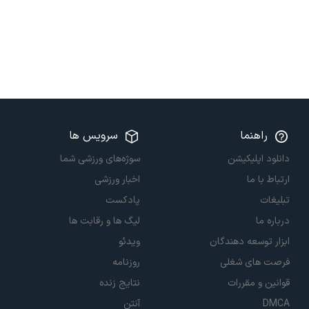
راهنما
سرویس ها
دانلود اپلیکیشن
سوژه‌های ورزشی شما
ارتباط با ما
اخبار ورزشی
تبلیغات
پادکست
درباره ما
لیگ ها و رقابت ها
ابزار توسعه دهندگان
ویدئو
فرصت های شغلی
روزنامه
قوانین و مقررات
نتایج زنده
DMCA
آنتن