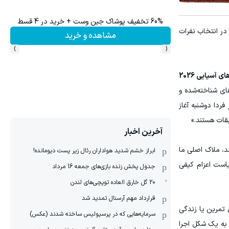
60% تخفیف پوشاک جین وست + خرید در 4 قسط
 در انتخاب نفرات
مشاهده و خرید
›
‹
هاشم صیامی، نایب‌رئیس و سخنگوی فدراسیون دو و میدانی، درباره اهمیت این مسابقات و جایگاه آن در انتخاب تیم اعزامی به بازی های آسیایی 2026
شد و اکثر چهره‌های شناخته‌شده و
ردا دوشنبه آغاز
قات هستند.»
آخرین اخبار
د، ملاک اصلی ما
ابراز خشم شدید هواداران رئال زیر پست دیومانده!
یاست اعزام کیفی
جدول پخش زنده بازی‌های جمعه 16 مرداد
20 گل خارق العاده توپچی‌های لندن
قرارداد مهم آرسنال تمدید شد
تمرین یا زندگی
سرمایه‌هایی که در پرسپولیس ساخته شدند (عکس)
 به یک شکل اجرا