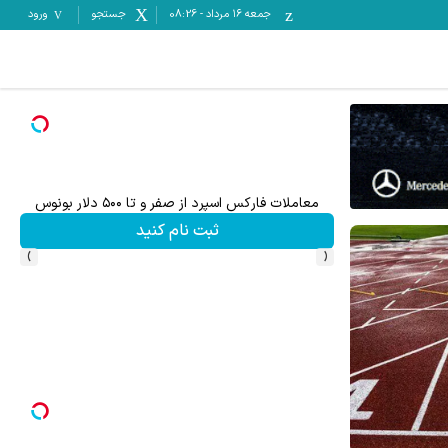
جمعه ۱۶ مرداد
-
08:26
جستجو
ورود
معاملات فارکس اسپرد از صفر و تا ۵۰۰ دلار بونوس
تا %60 تخفیف محصولات جین وست + خرید 
ثبت نام کنید
›
‹