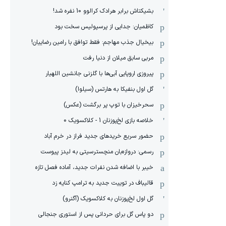
بشیکتاش برابر هرادک کرالوو 10 نفره شد!
کاظمیان: جدایی از پرسپولیس سخت بود
بیخیال جذب مهاجم: فقط توافق با رامین رضاییان!
مربی سابق میلان از دنیا رفت
پیروزی اروپایی آبی‌ها با گلزنی جانشین اللهیار
گل اول بنفیکا به هارتس (سیلوا)
سحرخیزان با توپ پر برگشت (عکس)
خلاصه بازی لخ‌پوزنان 1 - کلاکسویک 0
حضور سریع خریدهای جدید فراز در خرم آباد
رسمی: دروازه‌بان منچسترسیتی به لیدز پیوست
خیبر با اضافه شدن نفرات جدید، آماده فصل تازه
قالیباف در توییت جدید به ترامپ کنایه زد
گل اول لخ‌پوزنان به کلاکسویک (آگنرو)
دو پاس گل برای حردانی پس از استوری جنجالی