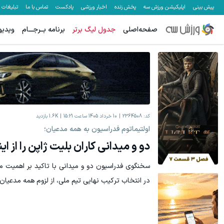
پیش بینی
اپلیکیشن ورزش سه
پخش زنده
اخبار ورزشی
پادکست
تماس با ما
تبلیغات
صفحه‌اصلی
جدول لیگ برتر
برنامه بــرجـــام
ویدیو
کد:
2364508
10 خرداد 1405 ساعت 15:21
1.6K
بازدید
اولتیماتوم فدراسیون به همه مدعیان؛
دو و میدانی کاران بلیت ژاپن را از این
سخنگوی فدراسیون دو و میدانی با تاکید بر اهمیت م
در انتخاب ترکیب نهایی تیم ملی، از لزوم همه مدعیان د