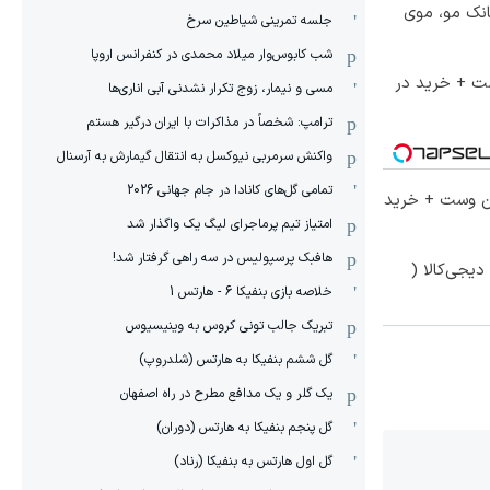
انک مو، موی
جلسه تمرینی شیاطین سرخ
شب کابوس‌وار میلاد محمدی در کنفرانس اروپا
ست + خرید در
مسی و نیمار، زوج تکرار نشدنی آبی اناری‌ها
ترامپ: شخصاً در مذاکرات با ایران درگیر هستم
واکنش سرمربی نیوکسل به انتقال گیمارش به آرسنال
تمامی گل‌های کانادا در جام جهانی 2026
تا 60 درصد تخفیف ویژه جین وست + خرید
امتیاز تیم پرماجرای لیگ یک واگذار شد
هافبک پرسپولیس در سه راهی گرفتار شد!
یجی‌کالا (
خلاصه بازی بنفیکا 6 - هارتس 1
تبریک جالب تونی کروس به وینیسیوس
گل ششم بنفیکا به هارتس (شلدروپ)
یک گلر و یک مدافع مطرح در راه اصفهان
گل پنجم بنفیکا به هارتس (دوران)
گل اول هارتس به بنفیکا (رناد)