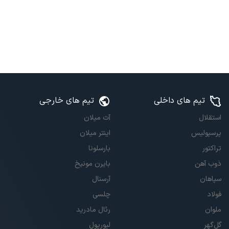
تیم های داخلی
تیم های خارجی
استقلال
آث میلان
پرسپولیس
اینتر میلان
تراکتور
بارسلونا
ذوب آهن
بایرن مونیخ
سپاهان
آرسنال
فولاد
چلسی
ملوان
رئال مادرید
گل‌گهر
لیورپول