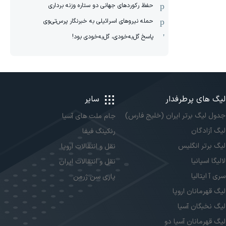
حفظ رکوردهای جهانی دو ستاره وزنه برداری
حمله نیروهای اسرائیلی به خبرنگار پرس‌تی‌وی
پاسخ گل‌به‌خودی، گل‌به‌خودی بود!
لیگ های پرطرفدار
سایر
جدول لیگ برتر ایران (خلیج فارس)
جام ملت های آسیا
لیگ آزادگان
رنکینگ فیفا
لیگ برتر انگلیس
نقل و انتقالات اروپا
لالیگا اسپانیا
نقل و انتقالات ایران
سری آ ایتالیا
پاری سن ژرمن
لیگ قهرمانان اروپا
لیگ نخبگان آسیا
لیگ قهرمانان آسیا دو