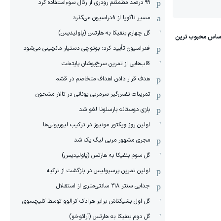
۹۹ درصد مطمئنم رودری از رئال سوءاستفاده کرد
مسیر ناگویا از فدراسیون می‌گذرد
گل چهارم بنفیکا به هارتس (پاولیدیس)
فدراسیون تأیید کرد: بونوچی دستیار مانچینی می‌شود
قاب‌هایی از تمرین سرخ‌پوشان پایتخت
هدف قرار دادن اهداف متخاصم در قشم
‏تمرینات نفس‌گیر سرمربی یونانی در تالار مشحون
بازی دوستانه بارسلونا لغو شد
اولین روز ویکتور مونیوز در ترکیب لیورپولی‌ها
مجری مشهور مربی لیگ یک شد
گل سوم بنفیکا به هارتس (پاولیدیس)
اولین تمرین پرسپولیس در بازگشت از ترکیه
جدایی سنتر ۲۱۸ سانتی‌متری از استقلال
گل اول بشیکتاش برابر هرادک کرالوو توسط کلیچسوی
گل دوم بنفیکا به هارتس (آرائوخو)