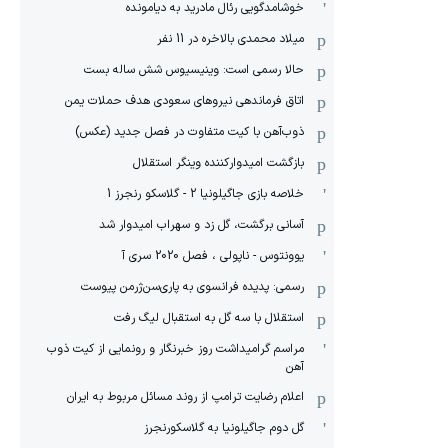
خوشامدگویی رئال مادرید به دیامونده
میلاد محمدی بالاخره در 11 نفر
حالا رسمی است: وینیسیوس شش ساله بست
اتاق فرماندهی نیروهای سعودی هدف حملات یمن
ذوب‌آهن با کیت متفاوت در فصل جدید (عکس)
بازگشت امیدوارکننده وینگر استقلال
خلاصه بازی جاگیلونیا 2 - گلاسکو رنجرز 1
آسانی برگشت، گل زد و سهراب امیدوار شد
یوونتوس - ناپولی ، فصل 2020 سری آ
رسمی: پدیده فرانسوی به پاری‌سن‌ژرمن پیوست
استقلال با سه گل به استقبال لیگ رفت
مراسم گرامیداشت روز خبرنگار و رونمایی از کیت ذوب
آهن
اعلام رضایت ترامپ از روند مسائل مربوط به ایران
گل دوم جاگیلونیا به گلاسکورنجرز