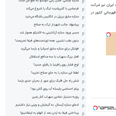
ستاره چلسی: آمدن ژابی آلونسو به نفع من است
 ایران نیز شرکت
فرعباسی با کلین‌شیت لیگ را شروع می‌کند
 قهرمانی کشور در
ستاره سابق برزیل در انگلیس باشگاه می‌خرد
پیشنهاد جالب شهردار ترک به صلاح
مسیر ورود ستاره آرژانتینی به اتلتیکو هموار شد
بدون عقب نشینی: همه تورنمنت‌های فیفا تحریمند!
فوتبال برای ستاره سابق اسپانیا و بارسا می‌گرید
قمار بزرگ سهراب با سه مدافع استقلال
اوج فشار روی رافینیا با رقبای جدید!
لطفا این ستاره را به جای صلاح نخرید!
شش راه حل فلیک برای عبور از بحران جدی بارسا
پیام احساسی یایسله آب روی آتش بود!
روزبه دستیار نمادین سهراب کنار زمین
ادعای ستاره آرسنال: به گیمارش و وینی نیاز داشتیم
پرداختی فیفا به اردن بعد از اتهام به اینفانتینو!