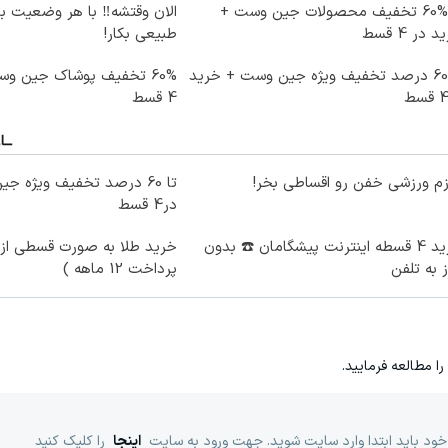
تا %60 تخفیف محصولات جین وست +
الان وقتشه‼️ با هر وضعیت ب
 در 4 قسط
طبیعی بکار!
تا 60 درصد تخفیف ویژه جین وست + خرید
60% تخفیف پوشاک جین و
4 قسط
زم ورزشی خفن رو اقساطی بخر!
در4 قسط
خرید 4 قسطه اینترنت پیشگامان ☎️ بدون
خرید طلا به صورت قسطی از د
ز به تلفن
پرداخت 12 ماهه )
را مطالعه فرمایید.
خود باید ابتدا وارد سایت شوید. جهت ورود به سایت
اینجا
را کلیک کنید