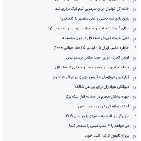
خانم گل فوتبال ایران سرمربی تیم لیگ برتری شد
پایان بازی تیم یحیی و علی منصور با کتک‌کاری!
سنای آمریکا لایحه تحریم ایران و روسیه را تصویب کرد
دلیل غیبت کاپیتان استقلال در بازی دوستانه
خاطره انگیز، ایران 5 - ایتالیا 5 (جام جهانی 2008)
اولین تجربه نوری، فردا مقابل پرسپولیس!
حمایت تاجرنیا از رامین بعد از جدایی از استقلال!
گران‌ترین دروازه‌بان انگلیس: چیزی برای اثبات ندارم
دیوانگی هواداران برای پیراهن شالکه
چهره بشاش محرم در آستانه آغاز لیگ برتر
آینده دروازه‌بانی ایران در این عکس!
سوپرگل رونالدو به سمپدوریا در سال 2019
می‌خواهم با 4 بمب مسی را منفجر کنم!
پروژه تایفون ترکیه کلید خورد