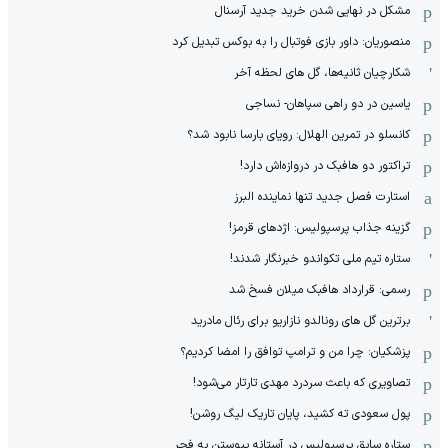
مشکل در نهایی شدن خرید جدید آرسنال
منصوریان: داور بازی فوتبال را به بوکس تبدیل کرد
شکارچیان ثانیه‌ها، گل های لحظه آخر
یاسین در دو راهی سپاهان- نساجی
کانسلو در تمرین الهلال: رویای بارسا نابود شد؟
تراکتور دو هافبک در دروازه‌اش دارد!
استارت فصل جدید تنها نماینده البرز
گزینه جذاب پرسپولیس: اژدهای قرمز!
ستاره تیم ملی تکواندو خبرنگار شدند!
رسمی: قرارداد هافبک میلان فسخ شد
برترین گل های رونالدو نازاریو برای رئال مادرید
پزشکیان: چرا من و ترامپ توافق را امضا کردیم؟
تصاویری که باعث سردرد مهدی تارتار می‌شود!
پول سعودی ته کشید، پایان تاریک لیگ روشن!
ستاره سابق پرسپولیس در آستانه پیوستن به فجر