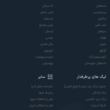
استقلال
آث میلان
پرسپولیس
اینتر میلان
تراکتور
بارسلونا
ذوب آهن
بایرن مونیخ
سپاهان
آرسنال
فولاد
چلسی
ملوان
رئال مادرید
گل‌گهر
لیورپول
آلومینیوم اراک
منچستریونایتد
استقلال خوزستان
یوونتوس
لیگ های پرطرفدار
سایر
جدول لیگ برتر ایران (خلیج فارس)
جام ملت های آسیا
لیگ آزادگان
رنکینگ فیفا
لیگ برتر انگلیس
نقل و انتقالات اروپا
لالیگا اسپانیا
نقل و انتقالات ایران