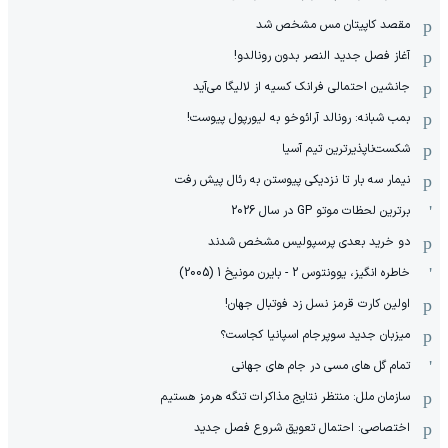
مقصد کاپیتان مس مشخص شد
آغاز فصل جدید النصر بدون رونالدو!
جانشین احتمالی فرانک کسیه از لالیگا می‌آید
بمب شبانه: رونالد آرائوخو به لیورپول پیوست!
شکست‌ناپذیرترین تیم آسیا
نیمار سه بار تا نزدیکی پیوستن به رئال پیش رفت
برترین لحظات موتو GP در سال 2026
دو خرید بعدی پرسپولیس مشخص شدند
خاطره انگیز، یوونتوس 2 - بایرن مونیخ 1 (2005)
اولین کارت قرمز نسل زد فوتبال جهان!
میزبان جدید سوپرجام اسپانیا کجاست؟
تمام گل های مسی در جام های جهانی
سازمان ملل: منتظر نتایج مذاکرات تنگه هرمز هستیم
اختصاصی: احتمال تعویق شروع فصل جدید