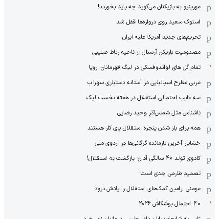
مورینیو به بازیکنان می‌گوید چه باید بخورند!
استوک سعید روی دروازه‌ها قفل شد
تحریم‌های جدید آمریکا علیه ایران
مصدومیت بازیکن آرسنال از ناحیه رباط صلیبی
تمام گل های لواندوفسکی در لیگ قهرمانان اروپا
مربی مطرح اسپانیایی در آستانه دستیاری سهراب
سه غایب احتمالی استقلال در هفته نخست لیگ
ناشناس مثل شمس‌آذرِ وحید رضایی
همه برای باز شدن پنجره استقلال پای کار هستند
خشایار آخرین بازمانده گرگانی‌ها در اردوی ملی
کادوی تولد 40 سالگی آدان: بازگشت به استقلال!
تصمیم طارمی جدی است!
مومنی: رامین کمک‌های استقلال را یادش نرود
40 احتمال پوشکاش 2026