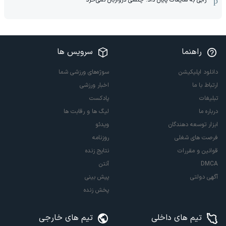
ژابی به شایعات پایان داد: چلسی دروازبان نمی‌خرد
راهنما
سرویس ها
دانلود اپلیکیشن
سوژه‌های ورزشی شما
ارتباط با ما
اخبار ورزشی
تبلیغات
پادکست
درباره ما
لیگ ها و رقابت ها
ابزار توسعه دهندگان
ویدئو
فرصت های شغلی
روزنامه
قوانین و مقررات
نتایج زنده
DMCA
آنتن
آگهی دولتی
پیش بینی
پخش زنده
تیم های داخلی
تیم های خارجی