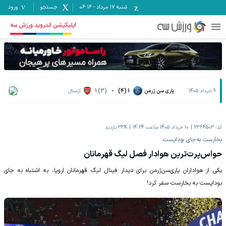
شنبه ۱۷ مرداد
-
06:16
جستجو
ورود
اپلیکیشن اندروید ورزش سه
9 خرداد 1405
پاری سن ژرمن
1 (4)
-
1 (3)
آرسنال
کد:
2364503
10 خرداد 1405 ساعت 14:24
33K
بازدید
بخارست به‌جای بوداپست
حواس‌پرت‌ترین هوادار فصل لیگ قهرمانان
یکی از هواداران پاری‌سن‌ژرمن برای دیدار فینال لیگ قهرمانان اروپا، به اشتباه به جای
بوداپست به بخارست سفر کرد!