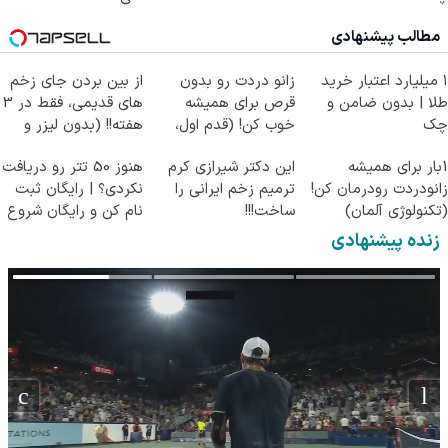
مطالب پیشنهادی
۱ میلیارد اعتبار خرید
زانو دردت رو بدون
از بین بردن جای زخم
طلا | بدون ضامن و
قرص برای همیشه
های قدیمی، فقط در 3
چک
خوب کن! (قدم اول،
هفته!! (بدون لیزر و
پرسش‌نامه)
جراحی)
1بار برای همیشه
این دکتر شیرازی کرم
هنوز 50 تتر رو دریافت
زانودردت رودرمان کن!
ترمیم زخم ایرانی را
نکردی؟ | رایگان ثبت
(تکنولوژی آلمان)
ساخت!!!
نام کن و رایگان شروع
◂پرسشنامه▸
کن!
زنده پیشنهادی