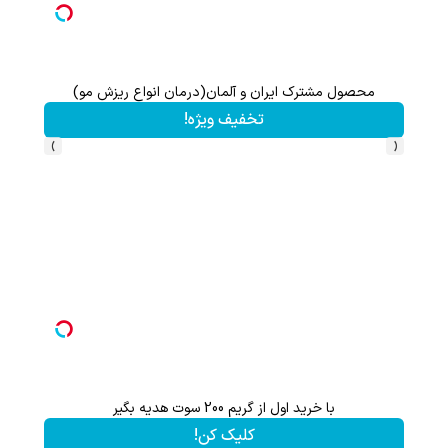
محصول مشترک ایران و آلمان(درمان انواع ریزش مو)
شامپو جلبک ا
تخفیف ویژه!
›
‹
با خرید اول از گریم 200 سوت هدیه بگیر
کلیک کن!