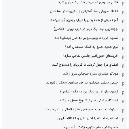
قشم جزیره‌ای که می‌خواهد لیگ برتری شود
انتقاد صریح واعظ آشتیانی از مدیریت در استقلال
آنچه بیش از همه رئال را درباره رودری آزار می‌دهد
جوانترین تیم لیگ برتر در غرب تهران ! (عکس)
تمدید قرارداد وینیسیوس به ضرر بارسلونا شد
تیم جدید جنپو به کمک استقلال آمد؟
خریدهای جنون‌آمیز چلسی تمامی ندارد!
امضای مرا جعل کردند تا قرارداد را منسوخ کنند
موناکو مشتری ستاره جنجالی سری آ شد
چینی: بعضی بازیکنان در حد پیراهن استقلال نبودند
آزمون برای 7 روز دیگر برنامه دارد! (عکس)
ایستگاه پزشکی قبل از شروع فصل آبی شد
سرنوشت عجیب: هیچکس ستاره آلمانی را نمی‌خواهد!
لحظه به لحظه با اخبار نقل و انتقالات ایران
خاطره‌انگیز، منچستریونایتد2 - آرسنال 0