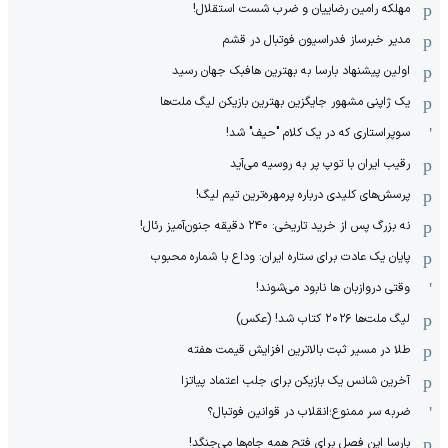
مهلکه رامین رضاییان و ضرب شست استقلال!
مدیر خبرساز فدراسیون فوتبال در قشم
اولین پیشنهاد بارسا به بهترین هافبک جهان رسید
یک ژاپنی مشهور جایگزین بهترین بازیکن لیگ ملت‌ها
سوپراستاری که در یک کلام "حیف" شد!
رقیب ایران با توپ پر به روسیه می‌آید
پرسش‌های کلیدی درباره پرمهره‌ترین تیم لیگ!
نه بزرگ پس از خرید تاریخی: ۲۴۰ دقیقه جنون‌آمیز رئال!
پایان یک عادت برای ستاره ایران: وداع با شماره محبوب
وقتی دروازبان ها نابود می‌شوند!
لیگ ملت‌ها ٢٠٢۶ کتاب شد! (عکس)
طلا در مسیر ثبت بالاترین افزایش قیمت هفته
آخرین شانس یک بازیکن برای جلب اعتماد پیاتزا
ضربه سر ممنوع؛انقلاب در قوانین فوتبال؟
بارسا این فصل برای فتح همه جام‌ها می‌جنگد!