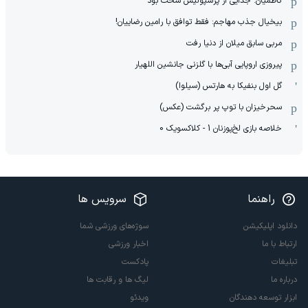
کاظمیان: جدایی از پرسپولیس سخت بود
بیخیال جذب مهاجم: فقط توافق با رامین رضاییان!
مربی سابق میلان از دنیا رفت
پیروزی اروپایی آبی‌ها با گلزنی جانشین اللهیار
گل اول بنفیکا به هارتس (سیلوا)
سحرخیزان با توپ پر برگشت (عکس)
خلاصه بازی لخ‌پوزنان 1 - کلاکسویک 0
راهنما
سرویس ها
دانلود اپلیکیشن
سوژه‌های ورزشی شما
ارتباط با ما
اخبار ورزشی
تبلیغات
پادکست
درباره ما
لیگ ها و رقابت ها
ابزار توسعه دهندگان
ویدئو