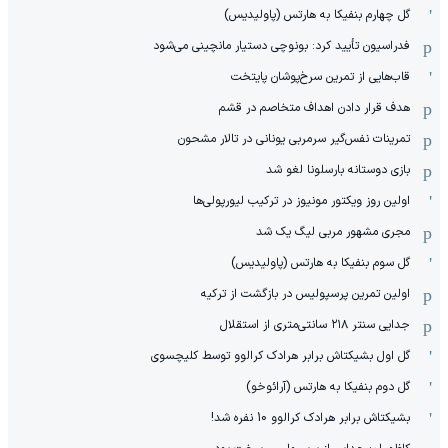
گل چهارم بنفیکا به هارتس (پاولیدیس)
فدراسیون تأیید کرد: بونوچی دستیار مانچینی می‌شود
قاب‌هایی از تمرین سرخ‌پوشان پایتخت
هدف قرار دادن اهداف متخاصم در قشم
‏تمرینات نفس‌گیر سرمربی یونانی در تالار مشحون
بازی دوستانه بارسلونا لغو شد
اولین روز ویکتور مونیوز در ترکیب لیورپولی‌ها
مجری مشهور مربی لیگ یک شد
گل سوم بنفیکا به هارتس (پاولیدیس)
اولین تمرین پرسپولیس در بازگشت از ترکیه
جدایی سنتر ۲۱۸ سانتی‌متری از استقلال
گل اول بشیکتاش برابر هرادک کرالوو توسط کلیچسوی
گل دوم بنفیکا به هارتس (آرائوخو)
بشیکتاش برابر هرادک کرالوو 10 نفره شد!