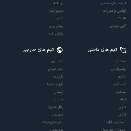
فرصت های شغلی
روزنامه
قوانین و مقررات
نتایج زنده
DMCA
آنتن
آگهی دولتی
پیش بینی
پخش زنده
تیم های داخلی
تیم های خارجی
استقلال
آث میلان
پرسپولیس
اینتر میلان
تراکتور
بارسلونا
ذوب آهن
بایرن مونیخ
سپاهان
آرسنال
فولاد
چلسی
ملوان
رئال مادرید
گل‌گهر
لیورپول
آلومینیوم اراک
منچستریونایتد
استقلال خوزستان
یوونتوس