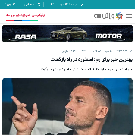
جمعه ۱۶ مرداد
-
11:31
جستجو
ورود
اپلیکیشن اندروید ورزش سه
کد:
2364489
10 خرداد 1405 ساعت 13:12
27.3K
بازدید
بهترین خبر برای رم: اسطوره در راه بازگشت
این احتمال وجود دارد که فرانچسکو توتی به زودی به رم برگردد.