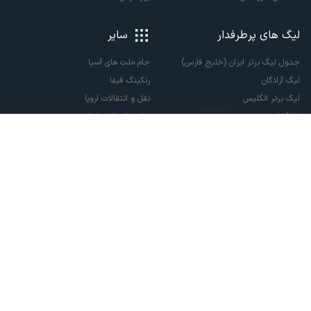
لیگ های پرطرفدار
سایر
جدول لیگ برتر ایران (خلیج فارس)
جام ملت های آسیا
لیگ آزادگان
رنکینگ فیفا
لیگ برتر انگلیس
نقل و انتقالات اروپا
لالیگا اسپانیا
نقل و انتقالات ایران
سری آ ایتالیا
پاری سن ژرمن
لیگ قهرمانان اروپا
لیگ نخبگان آسیا
لیگ قهرمانان آسیا دو
لیگ برتر فوتسال
تمام حقوق مادی و معنوی این سایت متعلق به ورزش سه می باشد. شما می توانید از