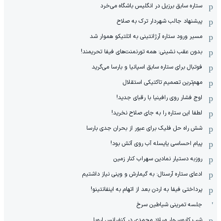
ستاره سابق برزیل در انگلیس باشگاه می‌خرد
پیشنهاد جالب شهردار ترک به صلاح
مسیر ورود ستاره آرژانتینی به اتلتیکو هموار شد
بدون عقب نشینی: همه تورنمنت‌های فیفا تحریمند!
فوتبال برای ستاره سابق اسپانیا و بارسا می‌گرید
مهم‌ترین تصمیم تاکتیکی استقلال
اوج فشار روی رافینیا با رقبای جدید!
لطفا این ستاره را به جای صلاح نخرید!
شش راه حل فلیک برای عبور از بحران جدی بارسا
پیام احساسی یایسله آب روی آتش بود!
روزبه دستیار نمادین سهراب کنار زمین
ادعای ستاره آرسنال: به گیمارش و وینی نیاز داشتیم
پرداختی فیفا به اردن بعد از اتهام به اینفانتینو!
جلسه تمرینی شیاطین سرخ
شب کابوس‌وار میلاد محمدی در کنفرانس اروپا