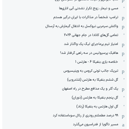
مسی و نیمار، زوج تکرار نشدنی آبی اناری‌ها
ترامپ: شخصاً در مذاکرات با ایران درگیر هستم
واکنش سرمربی نیوکسل به انتقال گیمارش به آرسنال
تمامی گل‌های کانادا در جام جهانی 2026
امتیاز تیم پرماجرای لیگ یک واگذار شد
هافبک پرسپولیس در سه راهی گرفتار شد!
خلاصه بازی بنفیکا 6 - هارتس 1
تبریک جالب تونی کروس به وینیسیوس
گل ششم بنفیکا به هارتس (شلدروپ)
یک گلر و یک مدافع مطرح در راه اصفهان
گل پنجم بنفیکا به هارتس (دوران)
گل اول هارتس به بنفیکا (رناد)
۹۹ درصد مطمئنم رودری از رئال سوءاستفاده کرد
مسیر ناگویا از فدراسیون می‌گذرد