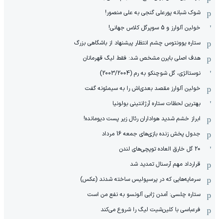
شوک شبانه پورعلی گنجی به علی منصور!
خولین آلوارز و 5 سوپرگل کلاس جهانی!
ستاره یوونتوس چشم انتظار پیشنهاد از باشگاهی بزرگ
هدف اصلی بایرن مشخص شد: فقط لیگ قهرمانان
نوستالژی، گل شوچنکو به رم (2003/2004)
خولین آلوارز مقصد بعدی‌اش را به سیمئونه گفت
بهترین لحظات ستاره آرژانتینی بولونیا
ابراز خشم شدید هواداران رئال زیر پست دیومانده!
جدول پخش زنده بازی‌های جمعه 16 مرداد
20 گل خارق العاده توپچی‌های لندن
قرارداد مهم آرسنال تمدید شد
سرمایه‌هایی که در پرسپولیس ساخته شدند (عکس)
ستاره چلسی: آمدن ژابی آلونسو به نفع من است
فرعباسی با کلین‌شیت لیگ را شروع می‌کند