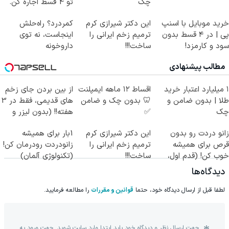
چک
تو 4 قسط اجاره کن.
خرید موبایل با اسنپ
این دکتر شیرازی کرم
کمردرد؟ راه‌حلش
پی | در ۴ قسط بدون
ترمیم زخم ایرانی را
اینجاست، نه توی
سود و کارمزد!
ساخت!!!
داروخونه
مطالب پیشنهادی
۱ میلیارد اعتبار خرید
اقساط ۱۲ ماهه ایمپلنت
از بین بردن جای زخم
طلا | بدون ضامن و
🦷 بدون چک و ضامن
های قدیمی، فقط در 3
چک
✅
هفته!! (بدون لیزر و
جراحی)
زانو دردت رو بدون
این دکتر شیرازی کرم
1بار برای همیشه
قرص برای همیشه
ترمیم زخم ایرانی را
زانودردت رودرمان کن!
خوب کن! (قدم اول،
ساخت!!!
(تکنولوژی آلمان)
پرسش‌نامه)
◂پرسشنامه▸
دیدگاه‌ها
لطفا قبل از ارسال دیدگاه خود، حتما
قوانین و مقررات
را مطالعه فرمایید.
جهت ارسال نظر و دیدگاه خود باید ابتدا وارد سایت شوید. جهت ورود به