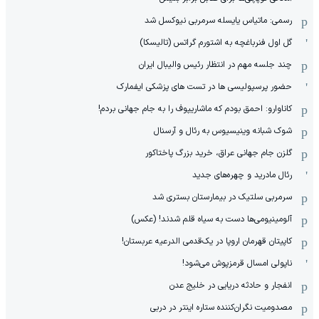
رسمی: ماتیاس یایسله سرمربی نیوکسل شد
گل اول فنرباغچه به اشتورم گراتس (تالیسکا)
چند جلسه مهم در انتظار رئیس والیبال ایران
حضور پرسپولیسی ها در تست های پزشکی ایفمارک
کاناوارو: احمق بودم که ماشاریپوف را به جام جهانی بردم!
شوک شبانه وینیسیوس به رئال و آرسنال
گلزن جام جهانی عراق، خرید بزرگ پاختاکور
رئال مادرید و چهره‌های جدید
سرمربی سلتیک در بیمارستان بستری شد
آلومینیومی‌ها دست به سیاه قلم شدند! (عکس)
کاپیتان قهرمان اروپا در یک‌قدمی الدرعیه عربستان!
ناپولی امسال قرمزپوش می‌شود!
انفجار و حادثه دریایی در خلیج عدن
مصدومیت نگران‌کننده ستاره اینتر در دربی