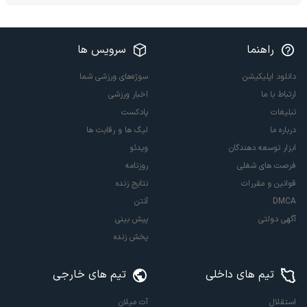
راهنما
سرویس ها
دانلود اپلیکیشن
سوژه‌های ورزشی شما
ارتباط با ما
اخبار ورزشی
تبلیغات
پادکست
درباره ما
لیگ ها و رقابت ها
ابزار توسعه دهندگان
ویدئو
فرصت های شغلی
روزنامه
قوانین و مقررات
نتایج زنده
DMCA
آنتن
آگهی دولتی
پیش بینی
پخش زنده
تیم های داخلی
تیم های خارجی
استقلال
آث میلان