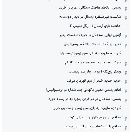
رسمی: الاتحاد هافبک سنگالی آلمریا را خرید
شکست غیرمنتظره آرسنال در دیدار دوستانه
خلاصه بازی آرسنال 1 - رئال بتیس 3
آزمون نهایی استقلال با حریف شکست‌ناپذیر
تغییر بزرگ در ساختار باشگاه پرسپولیس
گل سوم مایورکا به پاری سن ژرمن توسط رایلو
حرکت عجیب وینیسیوس در اینستاگرام
وینگر پنج‌گله آریو به چادرملو پیوست
خرید جدید خیبر از تیم قهرمان می‌آید
اعلام رسمی: تغییر ناگهانی چند شماره در پرسپولیس!
رسمی: استقلال در باز کردن پنجره به در بسته خورد
گل دوم مایورکا به پاری سن ژرمن توسط ویرجیلی
مدافع میلان هواداران را عصبانی کرد
مدافع راست نساجی به چادرملو پیوست