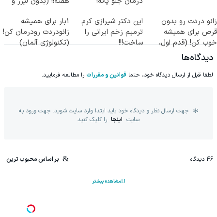
درمان جلو پاته!
هفته!! (بدون لیزر و
جراحی)
زانو دردت رو بدون
این دکتر شیرازی کرم
1بار برای همیشه
قرص برای همیشه
ترمیم زخم ایرانی را
زانودردت رودرمان کن!
خوب کن! (قدم اول،
ساخت!!!
(تکنولوژی آلمان)
پرسش‌نامه)
◂پرسشنامه▸
دیدگاه‌ها
لطفا قبل از ارسال دیدگاه خود، حتما
قوانین و مقررات
را مطالعه فرمایید.
جهت ارسال نظر و دیدگاه خود باید ابتدا وارد سایت شوید. جهت ورود به
سایت
اینجا
را کلیک کنید
46
دیدگاه
بر اساس محبوب ترین
مشاهده بیشتر