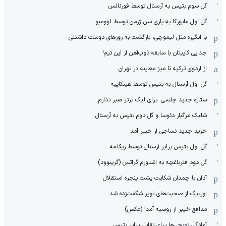
گل سوم بتیس به آرسنال توسط فورنالس
گل اول مایورکا به پاری سن ژرمن توسط لوومبو
با انگیزه مثل لیموچی، بازگشت به روزهای دوست داشتنی
جدایی کاپیتان با سابقه ذوب‌آهن از این تیم!
از اردوی ترکیه تا میز معاینه در تهران
گل اول آرسنال به بتیس توسط هینکاپیه
ستاره جدید چلسی: برای لیگ برتر صبر ندارم
شلیک مرگبار دئوسا و گل دوم بتیس به آرسنال
خرید جدید نساجی از خیبر آمد
گل اول بتیس برابر آرسنال توسط ریکلمه
گل دوم فنرباغچه به اشتورم گراتس (گرینوود)
آدان با چمدان شکایت پشت پنجره استقلال
اوربیگ از صحبت‌های نویر شگفت‌زده شد
مدافع خیبر از روسیه آمد! (عکس)
آمادگی توپچی‌ها برای تقابل برابر بتیس