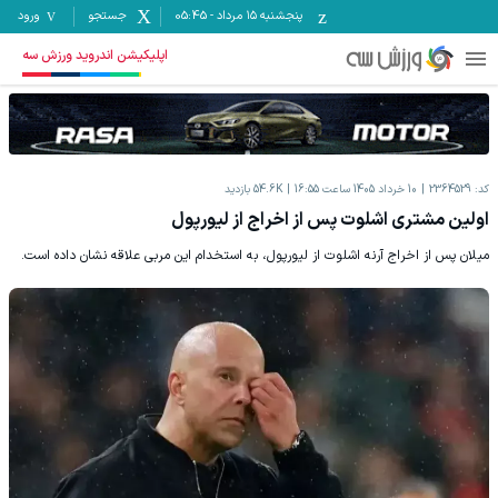
پنجشنبه ۱۵ مرداد
-
05:45
جستجو
ورود
اپلیکیشن اندروید ورزش سه
کد:
2364529
10 خرداد 1405 ساعت 16:55
54.6K
بازدید
اولین مشتری اشلوت پس از اخراج از لیورپول
میلان پس از اخراج آرنه اشلوت از لیورپول، به استخدام این مربی علاقه نشان داده است.