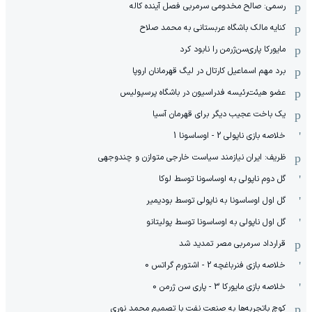
رسمی: صالح مخدومی سرمربی فصل آینده کاله
کنایه مالک باشگاه عربستانی به محمد صلاح
مایورکا پاری‌سن‌ژرمن را نابود کرد
برد مهم اسماعیل کارتال در لیگ قهرمانان اروپا
عضو هیئت‌رئیسه فدراسیون در باشگاه پرسپولیس
یک باخت عجیب دیگر برای قهرمان آسیا
خلاصه بازی ناپولی 2 - اوساسونا 1
ظریف: ایران نیازمند سیاست خارجی متوازن و چندوجهی
گل دوم ناپولی به اوساسونا توسط لوکا
گل اول اوساسونا به ناپولی توسط بودیمیر
گل اول ناپولی به اوساسونا توسط پولیتانو
قرارداد سرمربی مصر تمدید شد
خلاصه بازی فنرباغچه 2 - اشتورم گراتس 0
خلاصه بازی مایورکا 3 - پاری سن ژرمن 0
کوچ باتجربه‌ها به صنعت نفت با تصمیم محمد نوری