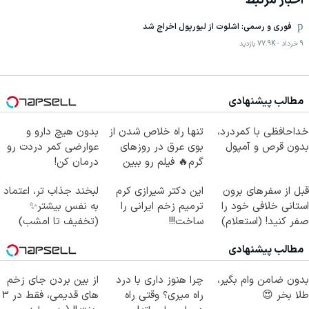
اخبار مرتبط
فوری و رسمی: اشلوت از لیورپول اخراج شد
9 خرداد
-
77.9K
بازدید
مطالب پیشنهادی
خداحافظی با کمردرد،
تنها راه خلاص شدن از
بدون هیچ دارو و
بدون قرص و آمپول
بوی عرق در روزهای
عوارضی کمر دردت رو
گرم🔥 فیلم رو ببین
درمان کن!
(پرسش‌نامه)
قبل از سفرهای برون
این دکتر شیرازی کرم
لبخند جذاب تر، اعتماد
استانی خلافی خود را
ترمیم زخم ایرانی را
به نفس بیشتر✨
صفر کنید! (استعلام)
ساخت!!!
(تخفیف تا امشب)
مطالب پیشنهادی
بدون ضامن وام بگیر،
چرا هنوز داری با درد
از بین بردن جای زخم
طلا بخر 😍
راه میری؟ وقتی راه
های قدیمی، فقط در 3