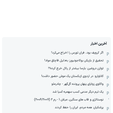
آخرین اخبار
اگر کرویف بود، فران تورس را اخراج می‌کرد!
تحقیق از بازیکن بوکاجونیورز به‌دلیل قاچاق مواد!
توازن دروغین: بارسا بیشتر از رئال خرج کرده؟!
کاناوارو: در اردوی ازبکستان یک موش حضور داشت!
واکاوی زوایای پنهان پرونده گل‌گهر - چادرملو
یک تیم دیگر مدعی کسب سهمیه آسیا شد
نوستالژی و قاب های سنگین، میلان 1 - رم 2 (2006/2007)
پزشکیان: همه مردم، ایران را حفظ کردند