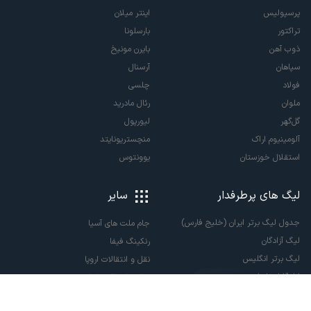
پرسپولیس
اینتر میلان
تراکتور
بارسلونا
ذوب آهن
بایرن مونیخ
سپاهان
آرسنال
فولاد
چلسی
ملوان
رئال مادرید
گل‌گهر
لیورپول
آلومینیوم اراک
منچستریونایتد
استقلال خوزستان
یوونتوس
لیگ های پرطرفدار
سایر
جدول لیگ برتر ایران (خلیج فارس)
جام ملت های آسیا
لیگ آزادگان
رنکینگ فیفا
لیگ برتر انگلیس
نقل و انتقالات اروپا
لالیگا اسپانیا
نقل و انتقالات ایران
سری آ ایتالیا
پاری سن ژرمن