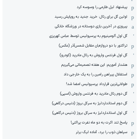
پیشنهاد لیل طارمی را وسوسه کرد
اولین گل برای رئال: خرید جدید به رویایش رسید
پیروزی در آخرین بازی دوستانه در ورزشگاه خانگی
گل اول آلومینیوم به پرسپولیس توسط عباس کهریزی
تراکتور با دو دروازه‌بان مقابل شمس‌آذر (عکس)
گل اول فرنتس واروش به رئال مادرید (کودرو)
هشدار آموریم: این هفته تصمیماتی می‌گیریم
استقلال پیراهن رامین را به یک خارجی داد
طولانی‌ترین قرارداد پرسپولیس امضا شد!
گل دوم رئال مادرید به فرنتس واروش (اسپی)
گل دوم استانداردلیژ به سرکل بروژ (دنیس درگاهی)
گل اول استانداردلیژ به سرکل بروژ (دنیس درگاهی)
پاسخ تند اکرت به دو ماه نفرت پراکنی!
سپاهان ذوب را برد، آماده لیگ برتر