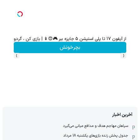
از آیفون 17 تا پلی استیشن 5 جایزه ببر 🎮😍📱 | بازی کن ، گردونه بچرخون
بچرخونش
›
‹
آخرین اخبار
سپاهان مهاجم هدف و مدافع میانی می‌گیرد
جدول پخش زنده بازی‌های یکشنبه 18 مرداد