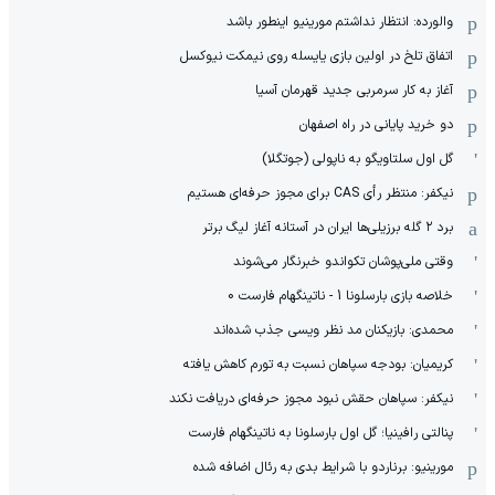
والورده: انتظار نداشتم مورینیو اینطور باشد
اتفاق تلخ در اولین بازی یایسله روی نیمکت نیوکسل
آغاز به کار سرمربی جدید قهرمان آسیا
دو خرید پایانی در راه اصفهان
گل اول سلتاویگو به ناپولی (جوتگلا)
نیکفر: منتظر رأی CAS برای مجوز حرفه‌ای هستیم
برد ۲ گله برزیلی‌ها ایران در آستانه آغاز لیگ برتر
وقتی ملی‌پوشان تکواندو خبرنگار می‌شوند
خلاصه بازی بارسلونا 1 - ناتینگهام فارست 0
محمدی: بازیکنان مد نظر ویسی جذب شده‌اند
کریمیان: بودجه سپاهان نسبت به تورم کاهش یافته
نیکفر: سپاهان حقش نبود مجوز حرفه‌ای دریافت نکند
پنالتی رافینیا؛ گل اول بارسلونا به ناتینگهام فارست
مورینیو: برناردو با شرایط بدی به رئال اضافه شده