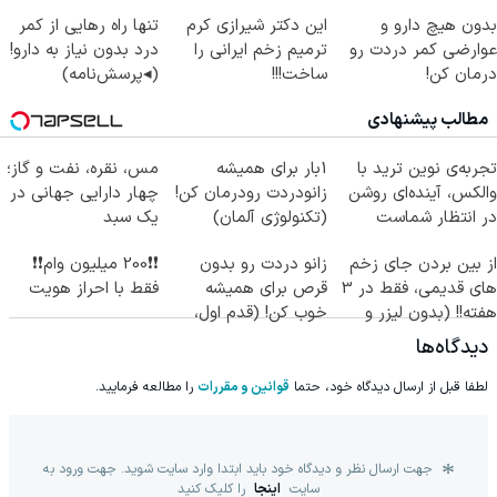
بدون هیچ دارو و
این دکتر شیرازی کرم
تنها راه رهایی از کمر
عوارضی کمر دردت رو
ترمیم زخم ایرانی را
درد بدون نیاز به دارو!
درمان کن!
ساخت!!!
(◂پرسش‌نامه)
(پرسش‌نامه)
مطالب پیشنهادی
تجربه‌ی نوین ترید با
1بار برای همیشه
مس، نقره، نفت و گاز؛
والکس، آینده‌ای روشن
زانودردت رودرمان کن!
چهار دارایی جهانی در
در انتظار شماست
(تکنولوژی آلمان)
یک سبد
◂پرسشنامه▸
از بین بردن جای زخم
زانو دردت رو بدون
❗❗200 میلیون وام❗❗
های قدیمی، فقط در 3
قرص برای همیشه
فقط با احراز هویت
هفته!! (بدون لیزر و
خوب کن! (قدم اول،
جراحی)
پرسش‌نامه)
دیدگاه‌ها
لطفا قبل از ارسال دیدگاه خود، حتما
قوانین و مقررات
را مطالعه فرمایید.
جهت ارسال نظر و دیدگاه خود باید ابتدا وارد سایت شوید. جهت ورود به
سایت
اینجا
را کلیک کنید