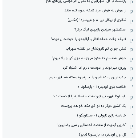
بازگشت با گل، سهرابیان به دنبال فراموشی روزهای تلخ
از عرش به فرش: مرد نابغه‌ بدون تیم ماند
شکاری از پیکان بی ام و می‌سازد! (عکس)
اسلامشهر میزبان بازیهای لیگ برتر؟
فلیک: وقت خداحافظی، آرائوخو را خوشحال دیدم!
شش جوان کم نام‌و‌نشان در نقشه سهراب
خوش شانسم که هنوز می‌توانم بازی کن و راه بروم!
پیروز: بیرانوند را دوست دارم اما اشتباه کرد
جدیدترین وعده تاجرنیا: با پنجره بسته هم قهرمانیم
خلاصه بازی اودینزه 1 - بارسلونا 0
بارسلونا قهرمانی تورنمنت سه‌جانبه را از دست داد
یک کشور دیگر به توافق مکه خواهد پیوست
خالاصه بازی ناپولی 1 - سلتاویگو 1
آخرین آپدیت از مقصد احتمالی رامین رضاییان!
گل اول اودینزه به بارسلونا (بایو)