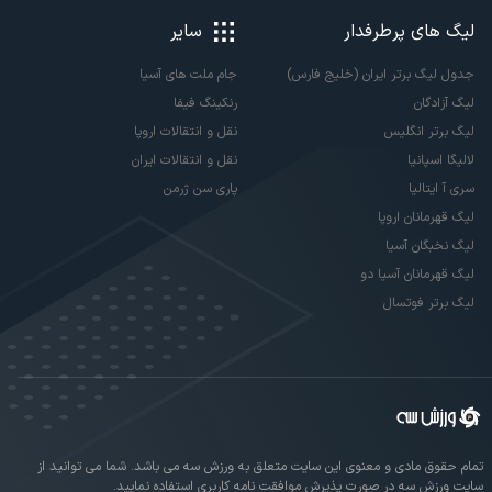
لیگ های پرطرفدار
سایر
جدول لیگ برتر ایران (خلیج فارس)
جام ملت های آسیا
لیگ آزادگان
رنکینگ فیفا
لیگ برتر انگلیس
نقل و انتقالات اروپا
لالیگا اسپانیا
نقل و انتقالات ایران
سری آ ایتالیا
پاری سن ژرمن
لیگ قهرمانان اروپا
لیگ نخبگان آسیا
لیگ قهرمانان آسیا دو
لیگ برتر فوتسال
تمام حقوق مادی و معنوی این سایت متعلق به ورزش سه می باشد. شما می توانید از
سایت ورزش سه در صورت پذیرش موافقت نامه کاربری استفاده نمایید.