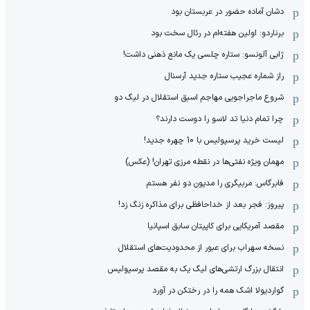
دشان آماده حضور در عربستان بود
برناردو: اولین هفته‌ام در رئال سخت بود
ژابی آلونسو: ستاره چلسی یک مانع ذهنی داشت!
راز شماره عجیب ستاره جدید آرسنال
شروع ماجراجویی مهاجم اسبق استقلال در لیگ دو
چرا تمام دنیا تد لاسو را دوست دارند؟
لیست خرید پرسپولیس با 10 چهره جدید!
مهمان‌ ویژه نفتی‌ها در نقطه مرزی تهران! (عکس)
فابرگاس: مربیگری را مدیون دو نفر هستم
پیروز: فجر بعد از خداحافظی برای مذاکره زنگ زد!
مقصد آمریکایی برای کاپیتان سابق اسپانیا
نسخه سهراب برای عبور از محدودیت‌های استقلال
انتقال بزرگ ارتشی‌های لیگ یک به مقصد پرسپولیس
گواردیولا اشک همه را در رختکن در آورد