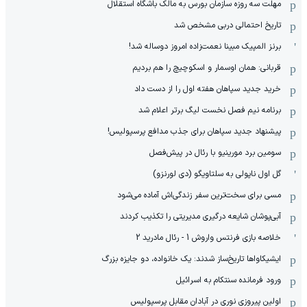
مهلت سه روزه سازمان بورس به مالک باشگاه استقلال
تاریخ احتمالی دربی مشخص شد
برنز المپیک مبینا نعمت‌زاده امروز دوساله شد!
قربانی: همان اوسمار و اسکوچیچ را هم بردیم
خرید جدید سپاهان هفته اول را از دست داد
برنامه نیم فصل نخست لیگ برتر اعلام شد
پیشنهاد جدید سپاهان برای جذب مدافع پرسپولیس!
سومین برد مورینیو با رئال در پیش‌فصل
گل اول ناپولی به سلتاویگو (دی لورنزو)
مسی برای سخت‌ترین سفر زندگی‌اش آماده می‌شود
آبی‌پوشان شایعه درگیری مدیریتی را تکذیب کردند
خلاصه بازی فرنتس واروش 1 - رئال مادرید 2
ایشیکاوا‌ها تاریخ‌ساز شدند: یک خانواده، دو جایزه بزرگ
ورود فرمانده سنتکام به اسرائیل
اولین پیروزی نوری در آبادان مقابل پرسپولیس