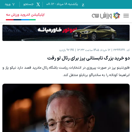
یکشنبه ۱۸ مرداد
-
08:12
جستجو
ورود
اپلیکیشن اندروید ورزش سه
کد:
2364899
12 خرداد 1405 ساعت 13:33
92.4K
بازدید
دو خرید بزرگ تابستانی پرز برای رئال لو رفت
فلورنتینو پرز در صورت پیروزی در انتخابات ریاست باشگاه رئال مادرید قصد دارد نیکو پاز و
ابراهیما کوناته را به سانتیاگو برنابئو منتقل کند.