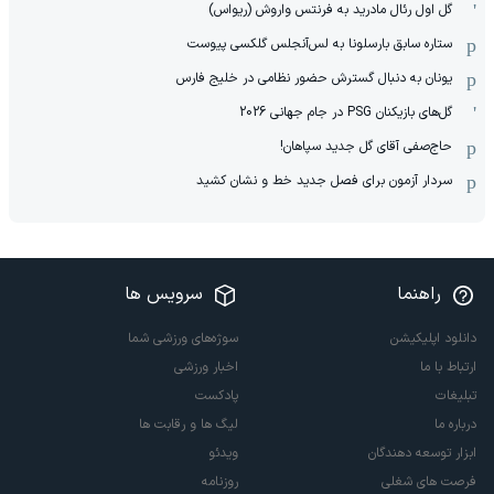
گل اول رئال مادرید به فرنتس واروش (ریواس)
ستاره سابق بارسلونا به لس‌آنجلس گلکسی پیوست
یونان به دنبال گسترش حضور نظامی در خلیج فارس
گل‌های بازیکنان PSG در جام جهانی 2026
حاج‌صفی آقای گل جدید سپاهان!
سردار آزمون برای فصل جدید خط و نشان کشید
راهنما
سرویس ها
دانلود اپلیکیشن
سوژه‌های ورزشی شما
ارتباط با ما
اخبار ورزشی
تبلیغات
پادکست
درباره ما
لیگ ها و رقابت ها
ابزار توسعه دهندگان
ویدئو
فرصت های شغلی
روزنامه