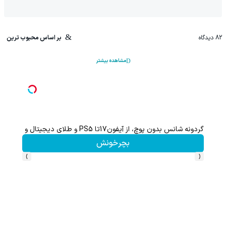
82
دیدگاه
بر اساس محبوب ترین
مشاهده بیشتر
گردونه شانس بدون پوچ، از آیفون17تا PS5 و طلای دیجیتال و دلار🔥
بچرخونش
›
‹