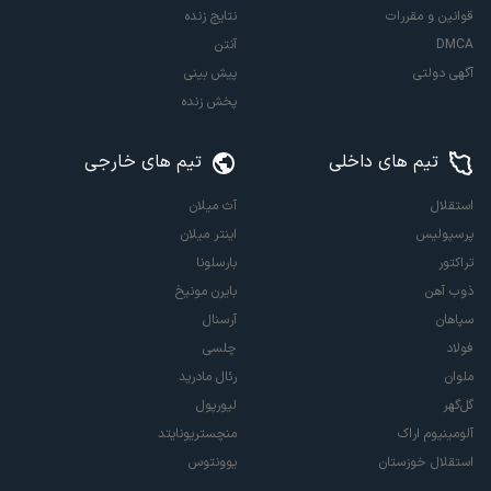
قوانین و مقررات
نتایج زنده
DMCA
آنتن
آگهی دولتی
پیش بینی
پخش زنده
تیم های داخلی
تیم های خارجی
استقلال
آث میلان
پرسپولیس
اینتر میلان
تراکتور
بارسلونا
ذوب آهن
بایرن مونیخ
سپاهان
آرسنال
فولاد
چلسی
ملوان
رئال مادرید
گل‌گهر
لیورپول
آلومینیوم اراک
منچستریونایتد
استقلال خوزستان
یوونتوس