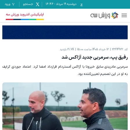
دوشنبه ۱۹ مرداد
-
16:46
جستجو
ورود
اپلیکیشن اندروید ورزش سه
کد:
2364922
12 خرداد 1405 ساعت 15:00
21.7K
بازدید
رفیق پپ، سرمربی جدید آژاکس شد
سرمربی مادریدی سابق خیرونا با آژاکس آمستردام قرارداد امضا کرد. اعتماد جوردی کرایف
به او در این تصمیم تعیین‌کننده بود.