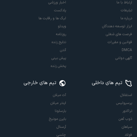
ارتباط با ما
اخبار ورزشی
تبلیغات
پادکست
درباره ما
لیگ ها و رقابت ها
ابزار توسعه دهندگان
ویدئو
فرصت های شغلی
روزنامه
قوانین و مقررات
نتایج زنده
DMCA
آنتن
آگهی دولتی
پیش بینی
پخش زنده
تیم های داخلی
تیم های خارجی
استقلال
آث میلان
پرسپولیس
اینتر میلان
تراکتور
بارسلونا
ذوب آهن
بایرن مونیخ
سپاهان
آرسنال
فولاد
چلسی