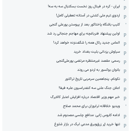
ایران - کره در فینال روز نخست بسکتبال سه به سه!
اردوی تیم ملی کشتی در آستانه تعطیلی کامل!
کلیپ باشگاه پاختاکور بعد از پیوستن پورعلی گنجی
اولین پیشنهاد فنرباغچه برای مهاجم جنجالی رد شد
الماس جدید رئال همه را شگفت‌زده خواهد کرد!
سیاوش یزدانی بلیت بغداد خرید
رسمی: مقصد غیرمنتظره مرتضی پورعلی‌گنجی
بانوان بوکسور به اردو می روند
نکونام، پنجاهمین سرمربی تاریخ تراکتور
اعلان جنگ علنی سه کنفدراسیون علیه فیفا!
خبر مهم وزیر اقتصاد درباره افزایش اعتبار کالابرگ
ویدیو خلاقانه ترابوزان برای محمد صلاح
ادامه کابوس ژابی: مدافع چلسی مصدوم شد
تنها خرید پُر زرق‌وبرق مدعی لیگ در بازار شلوغ