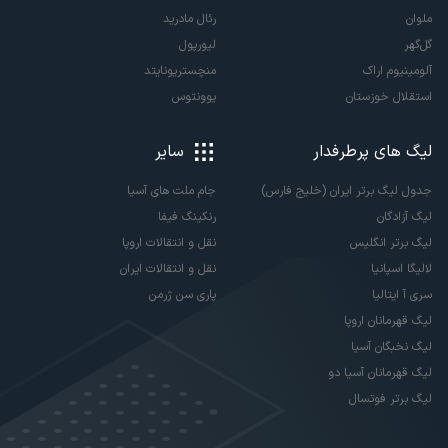
ملوان
رئال مادرید
گل‌گهر
لیورپول
آلومینیوم اراک
منچستریونایتد
استقلال خوزستان
یوونتوس
لیگ های پرطرفدار
سایر
جدول لیگ برتر ایران (خلیج فارس)
جام ملت های آسیا
لیگ آزادگان
رنکینگ فیفا
لیگ برتر انگلیس
نقل و انتقالات اروپا
لالیگا اسپانیا
نقل و انتقالات ایران
سری آ ایتالیا
پاری سن ژرمن
لیگ قهرمانان اروپا
لیگ نخبگان آسیا
لیگ قهرمانان آسیا دو
لیگ برتر فوتسال