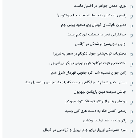
نوری: معدن جواهر در اختیار ماست
پاریس به دنبال یک معامله عجیب با یوونتوس!
مدیران نام‌آشنای فوتبال پای صعود پارس جم
جوانگرایی فجر به نیمکت این تیم رسید
اولین سوپرسیو تراشتگن در آژاکس
محتویات کوله‌پشتی جواد نکونام در سفر به تبریز!
اختصاصی فوت مرکاتو: فران تورس بازیکن پی‌اس‌جی
ژاپن جوان تسلیم شد: کره جنوبی قهرمان شرق آسیا
رسایی: دبیر شعام در جایگاهی نیست که بتواند مجلس را تعطیل کند
چالش سرعت میان بازیکنان لیورپول
رونمایی رئال از ارتش ترسناک ژوزه مورینیو
رسمی: کفش طلا به دست هری کین رسید
پاتریوت در خط تولید اوکراین
نبرد همیشگی این‌بار برای جام: برزیل و آرژانتین در فینال