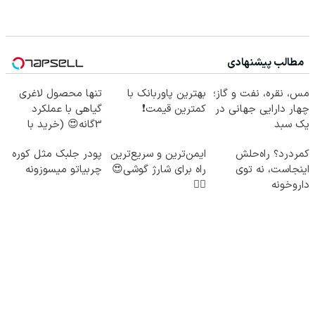
مطالب پیشنهادی
مس، نقره، نفت و گاز؛
بهترین پاوربانک با
تنها محصول لاغری
چهار دارایی جهانی در
کمترین قیمت❗
گیاهی با عملکرد
یک سبد
3گانه😍 (خرید با
تخفیف)
کمردرد؟ راه‌حلش
ایمن‌ترین و سریع‌ترین
پودر جلبک مثل کوره
اینجاست، نه توی
راه برای شارژ گوشی😍
چربیاتو میسوزونه
داروخونه
👌🏻