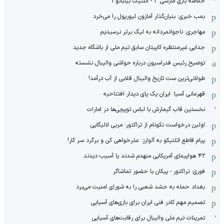
خلاصه بازی مارسی 3 - اتلتیک بیلبائو 1
بمب خبری: بنیان‌گذار آمازون لیورپول را می‌خرد
مهاجری: ناجوانمردانه به لیگ برتر نرسیدیم
جدایی غیرمنتظره کاپیتان سابق تیم ملی از باشگاه جدید
توضیح رئیس فدراسیون درباره حواشی والیبال نشسته
طولانی‌ترین ست تاریخ والیبال قلابی از آب درآمد!
قهرمانی آسیا: ایران یک پای دیدار افتتاحیه
نخستین قاب گیمارش با لباس توپچی‌ها در امارات
اولین درخواست نکونام از تراکتور: مربی لالیگایی
پیام قاطع اتلتیکو به آلوارز: عذرخواهی کن و برگرد سر کار!
۴۲ هواپیمای آمریکایی منهدم شدند یا آسیب دیدند
فوری: تراکتور - پیکان با حضور تماشاگر
بغداد حمله به حشد شعبی را به شورای امنیت می‌برد
تصمیم مهم کادر فنی ایران برای بازی‌های آسیایی
تمرینات تیم ملی والیبال برای رقابت‌های آسیایی