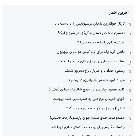
آخرین اخبار
تارتار جوانترین بازیکن پرسپولیس را از دست داد
تصمیم سخت رحمتی و گل‌گهر در شروع لیگ!
خلاصه بازی پارما 0 - سمپدوریا 2
تلاش فن‌دایک برای آرام کردن هواداران لیورپول
استارت تیم ملی برای بازی های جهانی اسکیت
رسمی: خداداد و مازیار زارع محروم شدند
مبارزه فوق حساس علی‌اکبری در روسیه
کلید صعود چادرملو در جمع شاگردان جباری (عکس)
فوری: کاپیتان تیم ملی به صدرنشین هلند پیوست
تمام گل‌های ژاپن در جام های جهانی گذشته
مصدومیت جدی ستاره جوان بارسلونا: رباط صلیبی؟
پادشاه انگلیسی بایرن، صاحب کفش طلای اروپا شد