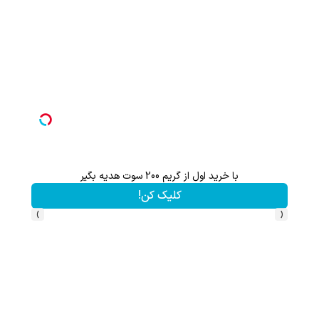
با خرید اول از گریم 200 سوت هدیه بگیر
کلیک کن!
›
‹