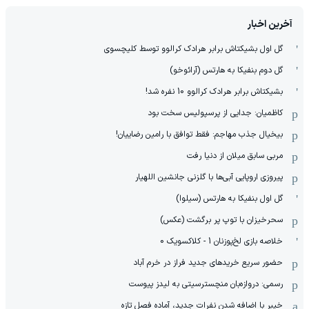
آخرین اخبار
گل اول بشیکتاش برابر هرادک کرالوو توسط کلیچسوی
گل دوم بنفیکا به هارتس (آرائوخو)
بشیکتاش برابر هرادک کرالوو 10 نفره شد!
کاظمیان: جدایی از پرسپولیس سخت بود
بیخیال جذب مهاجم: فقط توافق با رامین رضاییان!
مربی سابق میلان از دنیا رفت
پیروزی اروپایی آبی‌ها با گلزنی جانشین اللهیار
گل اول بنفیکا به هارتس (سیلوا)
سحرخیزان با توپ پر برگشت (عکس)
خلاصه بازی لخ‌پوزنان 1 - کلاکسویک 0
حضور سریع خریدهای جدید فراز در خرم آباد
رسمی: دروازه‌بان منچسترسیتی به لیدز پیوست
خیبر با اضافه شدن نفرات جدید، آماده فصل تازه