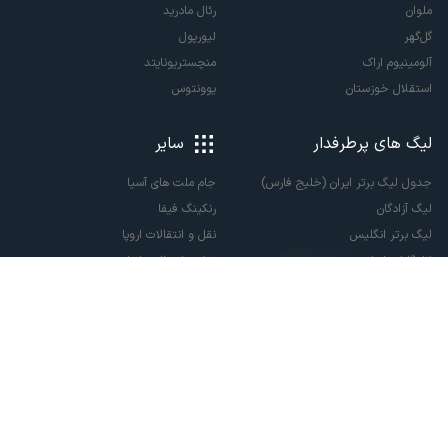
ملوان
رئال مادرید
گل‌گهر
لیورپول
آلومینیوم اراک
منچستریونایتد
استقلال خوزستان
یوونتوس
لیگ های پرطرفدار
سایر
جدول لیگ برتر ایران (خلیج فارس)
جام ملت های آسیا
لیگ آزادگان
رنکینگ فیفا
لیگ برتر انگلیس
نقل و انتقالات اروپا
لالیگا اسپانیا
نقل و انتقالات ایران
سری آ ایتالیا
پاری سن ژرمن
لیگ قهرمانان اروپا
لیگ نخبگان آسیا
لیگ قهرمانان آسیا دو
لیگ برتر فوتسال