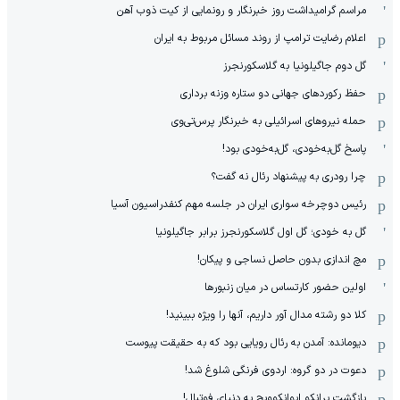
مراسم گرامیداشت روز خبرنگار و رونمایی از کیت ذوب آهن
اعلام رضایت ترامپ از روند مسائل مربوط به ایران
گل دوم جاگیلونیا به گلاسکورنجرز
حفظ رکوردهای جهانی دو ستاره وزنه برداری
حمله نیروهای اسرائیلی به خبرنگار پرس‌تی‌وی
پاسخ گل‌به‌خودی، گل‌به‌خودی بود!
چرا رودری به پیشنهاد رئال نه گفت؟
رئیس دوچرخه سواری ایران در جلسه مهم کنفدراسیون آسیا
گل به خودی؛ گل اول گلاسکورنجرز برابر جاگیلونیا
مچ اندازی بدون حاصل نساجی و پیکان!
اولین حضور کارتساس در میان زنبورها
کلا دو‌ رشته مدال آور داریم، آنها را ویژه ببینید!
دیومانده: آمدن به رئال رویایی بود که به حقیقت پیوست
دعوت در دو گروه: اردوی فرنگی شلوغ شد!
بازگشت برانکو ایوانکوویچ به دنیای فوتبال!