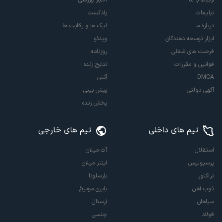
ارتباط با ما
اخبار ورزشی
تبلیغات
پادکست
درباره ما
لیگ ها و رقابت ها
ابزار توسعه دهندگان
ویدئو
فرصت های شغلی
روزنامه
قوانین و مقررات
نتایج زنده
DMCA
آنتن
آگهی دولتی
پیش بینی
پخش زنده
تیم های داخلی
تیم های خارجی
استقلال
آث میلان
پرسپولیس
اینتر میلان
تراکتور
بارسلونا
ذوب آهن
بایرن مونیخ
سپاهان
آرسنال
فولاد
چلسی