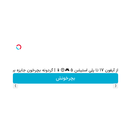
از آیفون 17 تا پلی استیشن 5 🎮😍📱 | گردونه بچرخون جایزه ببر
بچرخونش
›
‹