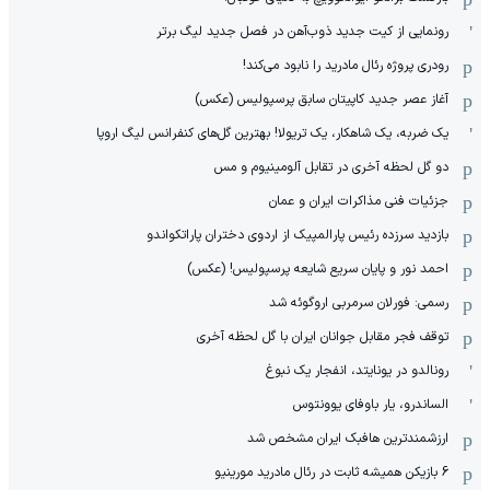
رونمایی از کیت جدید ذوب‌آهن در فصل جدید لیگ برتر
رودری پروژه رئال مادرید را نابود می‌کند!
آغاز عصر جدید کاپیتان سابق پرسپولیس (عکس)
یک ضربه، یک شاهکار، یک تریولا! بهترین گل‌های کنفرانس لیگ اروپا
دو گل لحظه آخری در تقابل آلومینیوم و مس
جزئیات فنی مذاکرات ایران و عمان
بازدید سرزده رئیس پارالمپیک از اردوی دختران پاراتکواندو
احمد نور و پایان سریع شایعه پرسپولیس! (عکس)
رسمی: فورلان سرمربی اروگوئه شد
توقف فجر مقابل جوانان ایران با گل لحظه آخری
رونالدو در یونایتد، انفجار یک نبوغ
الساندرو، یار باوفای یوونتوس
ارزشمندترین هافبک ایران مشخص شد
6 بازیکن همیشه ثابت در رئال مادرید مورینیو