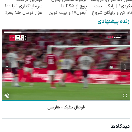
نکردی؟ | رایگان ثبت
پوچ از PS5 تا
سرمایه‌گذاری‼️ با 100
نام کن و رایگان شروع
آیفون17 و بیت کوین
هزار تومان طلا بخر‼️
کن!
🔥
زنده پیشنهادی
فوتبال بنفیکا - هارتس
دیدگاه‌ها