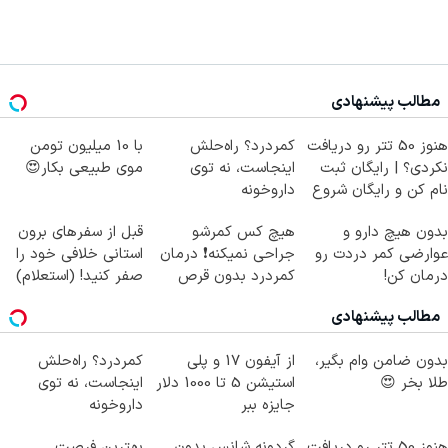
مطالب پیشنهادی
هنوز 50 تتر رو دریافت
کمردرد؟ راه‌حلش
با 10 میلیون تومن
نکردی؟ | رایگان ثبت
اینجاست، نه توی
موی طبیعی بکار😍
نام کن و رایگان شروع
داروخونه
کن!
بدون هیچ دارو و
هیچ کس کمرشو
قبل از سفرهای برون
عوارضی کمر دردت رو
جراحی نمیکنه❗ درمان
استانی خلافی خود را
درمان کن!
کمردرد بدون قرص
صفر کنید! (استعلام)
(پرسش‌نامه)
(پرسشنامه)
مطالب پیشنهادی
بدون ضامن وام بگیر،
از آیفون 17 و پلی
کمردرد؟ راه‌حلش
طلا بخر 😍
استیشن 5 تا 1000 دلار
اینجاست، نه توی
جایزه ببر
داروخونه
هنوز 50 تتر رو دریافت
گردونه شانس بدون
بهترین فرصت