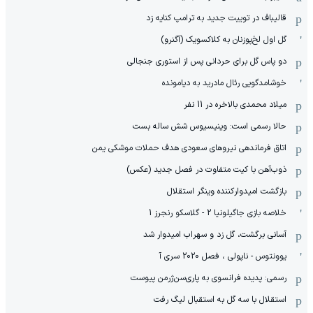
قالیباف در توییت جدید به ترامپ کنایه زد
گل اول لخ‌پوزنان به کلاکسویک (آگنرو)
دو پاس گل برای حردانی پس از استوری جنجالی
خوشامدگویی رئال مادرید به دیامونده
میلاد محمدی بالاخره در 11 نفر
حالا رسمی است: وینیسیوس شش ساله بست
اتاق فرماندهی نیروهای سعودی هدف حملات موشکی یمن
ذوب‌آهن با کیت متفاوت در فصل جدید (عکس)
بازگشت امیدوارکننده وینگر استقلال
خلاصه بازی جاگیلونیا 2 - گلاسکو رنجرز 1
آسانی برگشت، گل زد و سهراب امیدوار شد
یوونتوس - ناپولی ، فصل 2020 سری آ
رسمی: پدیده فرانسوی به پاری‌سن‌ژرمن پیوست
استقلال با سه گل به استقبال لیگ رفت