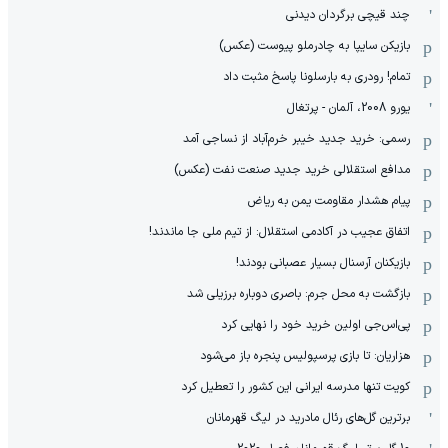
چند قیچی برگردان دیدنی
بازیکن سایپا به چادرملو پیوست (عکس)
تمام! رودری به بارسلونا پاسخ مثبت داد
یورو 2008، آلمان - پرتغال
رسمی: خرید جدید خیبر خرم‌آباد از نساجی آمد
مدافع استقلالی خرید جدید صنعت نفت (عکس)
پیام هشدار مقاومت یمن به ریاض
اتفاق عجیب در آکادمی استقلال: از تیم ملی جا ماندند!
بازیکنان آرسنال بسیار عصبانی بودند!
بازگشت به محل جرم: باصری دوباره برزیلی شد
پی‌اس‌جی اولین خرید خود را نهایی کرد
هزاریان: تا بازی پرسپولیس پنجره باز می‌شود
کویت تنها مدرسه ایرانی این کشور را تعطیل کرد
برترین گل‌های رئال مادرید در لیگ قهرمانان