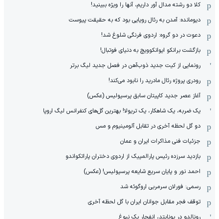
کلا دو‌ رشته مدال آور داریم، آنها را ویژه ببینید!
دیومانده: آمدن به رئال رویایی بود که به حقیقت پیوست
دعوت در دو گروه: اردوی فرنگی شلوغ شد!
بازگشت برانکو ایوانکوویچ به دنیای فوتبال!
رونمایی از کیت جدید ذوب‌آهن در فصل جدید لیگ برتر
رودری پروژه رئال مادرید را نابود می‌کند!
آغاز عصر جدید کاپیتان سابق پرسپولیس (عکس)
یک ضربه، یک شاهکار، یک تریولا! بهترین گل‌های کنفرانس لیگ اروپا
دو گل لحظه آخری در تقابل آلومینیوم و مس
جزئیات فنی مذاکرات ایران و عمان
بازدید سرزده رئیس پارالمپیک از اردوی دختران پاراتکواندو
احمد نور و پایان سریع شایعه پرسپولیس! (عکس)
رسمی: فورلان سرمربی اروگوئه شد
توقف فجر مقابل جوانان ایران با گل لحظه آخری
رونالدو در یونایتد، انفجار یک نبوغ