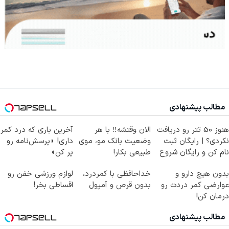
مطالب پیشنهادی
هنوز 50 تتر رو دریافت
الان وقتشه‼️ با هر
آخرین باری که درد کمر
نکردی؟ | رایگان ثبت
وضعیت بانک مو، موی
داری! ◗پرسش‌نامه رو
نام کن و رایگان شروع
طبیعی بکار!
پر کن◖
کن!
بدون هیچ دارو و
خداحافظی با کمردرد،
لوازم ورزشی خفن رو
عوارضی کمر دردت رو
بدون قرص و آمپول
اقساطی بخر!
درمان کن!
(پرسش‌نامه)
مطالب پیشنهادی