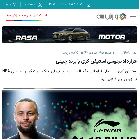
پنجشنبه ۱۵ مرداد
-
20:51
جستجو
ورود
اپلیکیشن اندروید ورزش سه
کد:
2364883
12 خرداد 1405 ساعت 12:47
8.7K
بازدید
قرارداد نجومی استیفن کری با برند چینی
استیفن کری با امضای قراردادی 10 ساله با برند چینی لی-نینگ، بار دیگر روابط مالی NBA
با چین را زیر ذره‌بین برد.