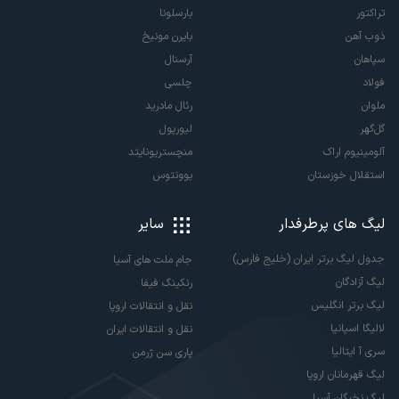
تراکتور
بارسلونا
ذوب آهن
بایرن مونیخ
سپاهان
آرسنال
فولاد
چلسی
ملوان
رئال مادرید
گل‌گهر
لیورپول
آلومینیوم اراک
منچستریونایتد
استقلال خوزستان
یوونتوس
لیگ های پرطرفدار
سایر
جدول لیگ برتر ایران (خلیج فارس)
جام ملت های آسیا
لیگ آزادگان
رنکینگ فیفا
لیگ برتر انگلیس
نقل و انتقالات اروپا
لالیگا اسپانیا
نقل و انتقالات ایران
سری آ ایتالیا
پاری سن ژرمن
لیگ قهرمانان اروپا
لیگ نخبگان آسیا