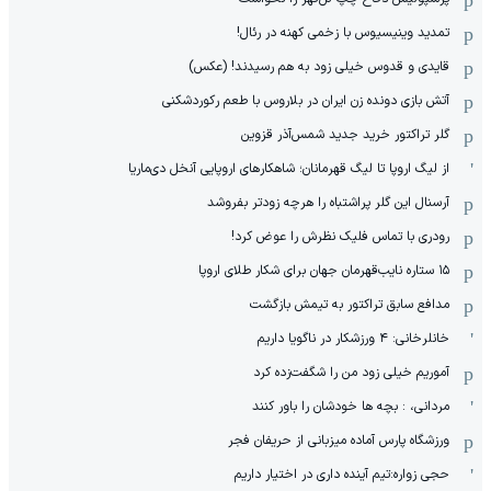
تمدید وینیسیوس با زخمی کهنه در رئال!
قایدی و قدوس خیلی زود به هم رسیدند! (عکس)
آتش بازی دونده زن ایران در بلاروس با طعم رکوردشکنی
گلر تراکتور خرید جدید شمس‌آذر قزوین
از لیگ اروپا تا لیگ قهرمانان؛ شاهکارهای اروپایی آنخل دی‌ماریا
آرسنال این گلر پراشتباه را هرچه زودتر بفروشد
رودری با تماس فلیک نظرش را عوض کرد!
١۵ ستاره نایب‌قهرمان جهان برای شکار طلای اروپا
مدافع سابق تراکتور به تیمش بازگشت
خانلرخانی: ۴ ورزشکار در ناگویا داریم
آموریم خیلی زود من را شگفت‌زده کرد
مردانی، : بچه ها خودشان را باور کنند
ورزشگاه پارس آماده میزبانی از حریفان فجر
حجی زواره:تیم آینده داری در اختیار داریم