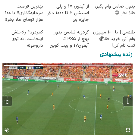
بدون ضامن وام بگیر،
از آیفون 17 و پلی
بهترین فرصت
طلا بخر 😍
استیشن 5 تا 1000 دلار
سرمایه‌گذاری‼️ با 100
جایزه ببر
هزار تومان طلا بخر‼️
طلاسی | تا 100 میلیون
گردونه شانس بدون
کمردرد؟ راه‌حلش
وام آنی خرید طلا💰
پوچ از PS5 تا
اینجاست، نه توی
ثبت نام کن!
آیفون17 و بیت کوین
داروخونه
🔥
زنده پیشنهادی