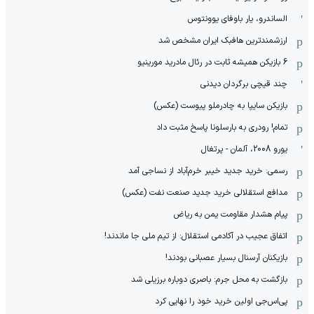
الساندرو، یار باوفای یوونتوس
ارزشمندترین هافبک ایران مشخص شد
6 بازیکن همیشه ثابت در رئال مادرید مورینیو
چند قیچی برگردان دیدنی
بازیکن سایپا به چادرملو پیوست (عکس)
تمام! رودری به بارسلونا پاسخ مثبت داد
یورو 2008، آلمان - پرتغال
رسمی: خرید جدید خیبر خرم‌آباد از نساجی آمد
مدافع استقلالی خرید جدید صنعت نفت (عکس)
پیام هشدار مقاومت یمن به ریاض
اتفاق عجیب در آکادمی استقلال: از تیم ملی جا ماندند!
بازیکنان آرسنال بسیار عصبانی بودند!
بازگشت به محل جرم: باصری دوباره برزیلی شد
پی‌اس‌جی اولین خرید خود را نهایی کرد