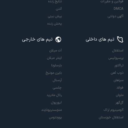
قوانین و مقررات
نتایج زنده
DMCA
آنتن
آگهی دولتی
پیش بینی
پخش زنده
تیم های داخلی
تیم های خارجی
استقلال
آث میلان
پرسپولیس
اینتر میلان
تراکتور
بارسلونا
ذوب آهن
بایرن مونیخ
سپاهان
آرسنال
فولاد
چلسی
ملوان
رئال مادرید
گل‌گهر
لیورپول
آلومینیوم اراک
منچستریونایتد
استقلال خوزستان
یوونتوس