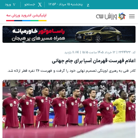
پنجشنبه ۱۵ مرداد
-
12:56
جستجو
ورود
اپلیکیشن اندروید ورزش سه
کد:
2364932
12 خرداد 1405 ساعت 15:15
11.8K
بازدید
اعلام فهرست قهرمان آسیا برای جام جهانی
کادر فنی به رهبری لوپتگی تصمیم نهایی خود را گرفت و فهرست ۲۶ نفره قطر ارائه شد.