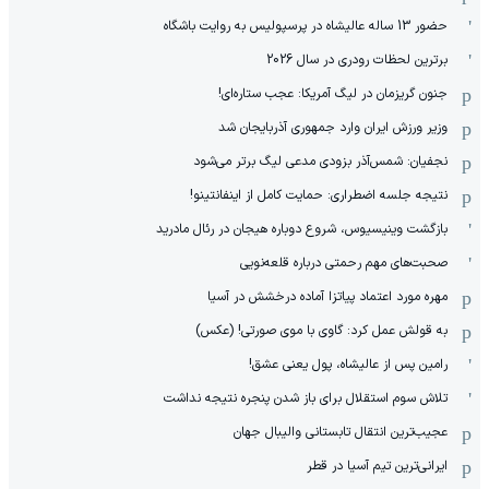
حضور 13 ساله عالیشاه در پرسپولیس به روایت باشگاه
برترین لحظات رودری در سال 2026
جنون گریزمان در لیگ آمریکا: عجب ستاره‌ای!
وزیر ورزش ایران وارد جمهوری آذربایجان شد
نجفیان: شمس‌آذر بزودی مدعی لیگ برتر می‌شود
نتیجه جلسه اضطراری: حمایت کامل از اینفانتینو!
بازگشت وینیسیوس، شروع دوباره هیجان در رئال مادرید
صحبت‌های مهم رحمتی درباره قلعه‌نویی
مهره مورد اعتماد پیاتزا آماده درخشش در آسیا
به قولش عمل کرد: گاوی با موی صورتی! (عکس)
رامین پس از عالیشاه، پول یعنی عشق!
تلاش سوم استقلال برای باز شدن پنجره نتیجه نداشت
عجیب‌ترین انتقال تابستانی والیبال جهان
ایرانی‌ترین تیم آسیا در قطر