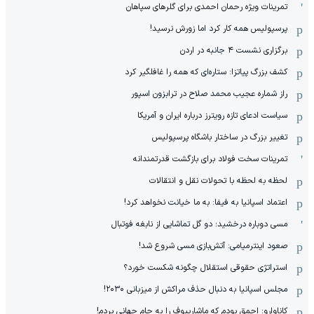
تمرینات ویژه رحمان احمدی برای گلرهای سپاهان
پرسپولیس همه کار کرد اما زورش نرسید!
برگزاری نشست ۴ جانبه در اردن
کشف بزرگ پیاتزا: ستاره‌ای که همه را غافلگیر کرد
راز شماره عجیب محمد صلاح در ترابزون اسپور
سیاست ادعای تازه رویترز درباره ایران و آمریکا
تغییر بزرگ در ساختار باشگاه پرسپولیس
تمرینات سخت فولاد برای بازگشت قدرتمندانه
لحظه به لحظه با تحولات نقل و انتقالات
اعتماد اسپانیا به فیفا: به ما خیانت نخواهد کرد!
مسی دوباره درخشید؛ دو گل تماشایی از نابغه فوتبال
صعود اینترمیامی: آتش‌بازی مسی شروع شد!
استراتژی حقوقی استقلال چگونه شکست خورد؟
مجلس اسپانیا به دنبال حذف مراکش از میزبانی ۲۰۳۰!
کاناوارو: احمق بودم که ماشاریپوف را به جام جهانی بردم!