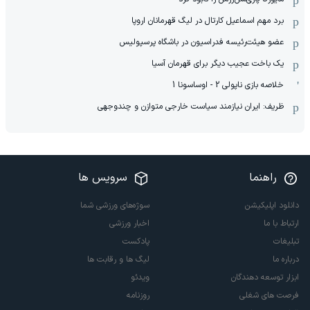
برد مهم اسماعیل کارتال در لیگ قهرمانان اروپا
عضو هیئت‌رئیسه فدراسیون در باشگاه پرسپولیس
یک باخت عجیب دیگر برای قهرمان آسیا
خلاصه بازی ناپولی 2 - اوساسونا 1
ظریف: ایران نیازمند سیاست خارجی متوازن و چندوجهی
راهنما
سرویس ها
دانلود اپلیکیشن
سوژه‌های ورزشی شما
ارتباط با ما
اخبار ورزشی
تبلیغات
پادکست
درباره ما
لیگ ها و رقابت ها
ابزار توسعه دهندگان
ویدئو
فرصت های شغلی
روزنامه