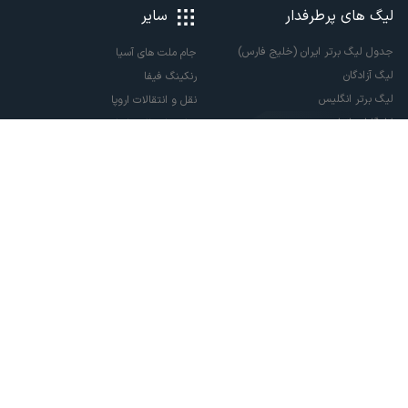
لیگ های پرطرفدار
سایر
جدول لیگ برتر ایران (خلیج فارس)
جام ملت های آسیا
لیگ آزادگان
رنکینگ فیفا
لیگ برتر انگلیس
نقل و انتقالات اروپا
لالیگا اسپانیا
نقل و انتقالات ایران
سری آ ایتالیا
پاری سن ژرمن
لیگ قهرمانان اروپا
لیگ نخبگان آسیا
لیگ قهرمانان آسیا دو
لیگ برتر فوتسال
تمام حقوق مادی و معنوی این سایت متعلق به ورزش سه می باشد. شما می توانید از
سایت ورزش سه در صورت پذیرش موافقت نامه کاربری استفاده نمایید.