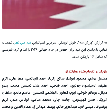
به گزارش "ورزش سه"، خولن لوپتگی، سرمربی اسپانیایی
تیم ملی قطر
، فهرست
نهایی بازیکنان این تیم برای حضور در جام جهانی ۲۰۲۶ را اعلام کرد؛ فهرستی
که شامل ۲۶ بازیکن است.
بازیکنان انتخاب‌شده عبارتند از:
مشعل برشم، محمود ابوندا، صلاح زکریا، احمد الجانحی، معز علی، اکرم
عفیف، ادمیلسون جونیور، احمد فتحی، احمد علاء، تحسین محمد، پدرو
میگل، بوعلام خوخی، ایوب العلوی، الهاشمی الحسین، عاصم مادبو، سلطان
البریک، حسن الهیدوس، جاسم جابر، محمد مناعی، لوکاس مندز، کریم
بوضیاف، عیسی لای، عبدالعزیز حاتم، یوسف عبدالرزاق، همام الامین و محمد