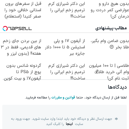
بدون هیچ دارو و
این دکتر شیرازی کرم
قبل از سفرهای برون
عوارضی کمر دردت رو
ترمیم زخم ایرانی را
استانی خلافی خود را
درمان کن!
ساخت!!!
صفر کنید! (استعلام)
(پرسش‌نامه)
مطالب پیشنهادی
بدون ضامن وام بگیر،
از آیفون 17 و پلی
از بین بردن جای زخم
طلا بخر 😍
استیشن 5 تا 1000 دلار
های قدیمی، فقط در 3
جایزه ببر
هفته!! (بدون لیزر و
جراحی)
طلاسی | تا 100 میلیون
این دکتر شیرازی کرم
گردونه شانس بدون
وام آنی خرید طلا💰
ترمیم زخم ایرانی را
پوچ از PS5 تا
ثبت نام کن!
ساخت!!!
آیفون17 و بیت کوین
🔥
دیدگاه‌ها
لطفا قبل از ارسال دیدگاه خود، حتما
قوانین و مقررات
را مطالعه فرمایید.
جهت ارسال نظر و دیدگاه خود باید ابتدا وارد سایت شوید. جهت ورود به
سایت
اینجا
را کلیک کنید