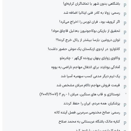
باشگاهی بدون شهر با تماشاگران کرایه‌ای!
رسمی: زولا به کادر فنی ایتالیا اضافه شد
اگر کرویف بود، فران تورس را اخراج می‌کرد!
تحقیق از بازیکن بوکاجونیورز به‌دلیل قاچاق مواد!
توازن دروغین: بارسا بیشتر از رئال خرج کرده؟!
کاناوارو: در اردوی ازبکستان یک موش حضور داشت!
واکاوی زوایای پنهان پرونده گل‌گهر - چادرملو
آمادگی یونایتد برای انتقال مهاجم ناراضی به یووه
یک تیم دیگر مدعی کسب سهمیه آسیا شد
قیمت فروش مهاجم ناکام میلان مشخص شد
نوستالژی و قاب های سنگین، میلان 1 - رم 2 (2006/2007)
پزشکیان: همه مردم، ایران را حفظ کردند
رسمی: صالح مخدومی سرمربی فصل آینده کاله
کنایه مالک باشگاه عربستانی به محمد صلاح
مایورکا پاری‌سن‌ژرمن را نابود کرد