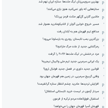
بهترین سرویس‌زنان لیگ ملت‌ها: ستاره ایران نهم شد
ستاره‌هایی که باور نمی‌کنید هنوز بازی می‌کنند!
ماشین گلزنی گل‌گهر مثلث قرمز پررنگ!
مسیر خروج خولین آلوارز از اتلتیکومادرید هموار شد
مدافع تیم قهرمان هم به آبادان رفت
بزرگترین بمب تابستان: رودری به بارسلونا می‌رود!
رمزگشایی جدید از علت مرگ مارادونا!
مزد درخشش در لیگ ملت‌ها ٢٠٢۶ را گرفت
یک ایرانی سرمربی جدید تیم ملی والیبال نیجریه!
قوانین جدید داوری در فصل جدید فوتبال اروپا!
وقتی گربیج سرمربی، در زمین هم قهرمان جهان بود
افزایش تردیدها: مادرید چشم انتظار ستاره گرانقیمت!
سردار آزمون در لیست خرید تابستانی استقلال!
استقبال فوق‌‌العاده مردم ترکیه از فرعون
قهرمان آسیا قهرمان جهان را می‌خواهد!