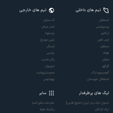
تیم های داخلی
تیم های خارجی
استقلال
آث میلان
پرسپولیس
اینتر میلان
تراکتور
بارسلونا
ذوب آهن
بایرن مونیخ
سپاهان
آرسنال
فولاد
چلسی
ملوان
رئال مادرید
گل‌گهر
لیورپول
آلومینیوم اراک
منچستریونایتد
استقلال خوزستان
یوونتوس
لیگ های پرطرفدار
سایر
جدول لیگ برتر ایران (خلیج فارس)
جام ملت های آسیا
لیگ آزادگان
رنکینگ فیفا