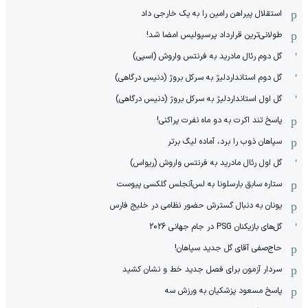
استقلال پیراهن رامین را به یک خارجی داد
طولانی‌ترین قرارداد پرسپولیس امضا شد!
گل دوم رئال مادرید به فرنتس واروش (اسپی)
گل دوم استانداردلیژ به سرکل بروژ (دنیس درگاهی)
گل اول استانداردلیژ به سرکل بروژ (دنیس درگاهی)
پاسخ تند اکرت به دو ماه نفرت پراکنی!
سپاهان ذوب را برد، آماده لیگ برتر
گل اول رئال مادرید به فرنتس واروش (ریواس)
ستاره سابق بارسلونا به لس‌آنجلس گلکسی پیوست
یونان به دنبال گسترش حضور نظامی در خلیج فارس
گل‌های بازیکنان PSG در جام جهانی 2026
حاج‌صفی آقای گل جدید سپاهان!
سردار آزمون برای فصل جدید خط و نشان کشید
پاسخ مسعود پزشکیان به ورزش سه