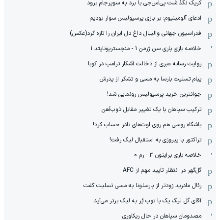
کریک نگذاشت پی‌اس‌جی با برد به سوپرجام برود
ادعای آلومینیوم: بر بازی پرسپولیس سوار بودیم
فدراسیون جهانی والیبال داغ دل ایران را تازه کرد(عکس)
خلاصه بازی پاری سن ژرمن 1 - منچستریونایتد 1
روایت رسانه عبری از دخالت آشکار ترامپ در کوبا
پیام تسلیت بارسا به مسی و تشکر از پدرش
جوانترین خرید پرسپولیس رونمایی شد!
ترکیب سپاهان با یک تغییر مقابل ذوب‌آهن
باشگاه روسی هم روی اوت‌های نادر حساب کرد!
تراکتور با پیروزی به استقبال لیگ رفت!
خلاصه بازی برایتون 3 - رم 0
گل‌گهر در انتظار تایید مهم از ‌AFC
رئال مادرید زودتر از بارسلونا به مسی تسلیت گفت
آقای گل لیگ یک با توپ پُر به لیگ برتر می‌آید
مصدومان سپاهان در حال ریکاوری