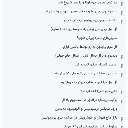
مذاکرات رسمی بارسلونا و پاریس شروع شد
معجزه پول: چین شریک فدراسیون جهانی والیبال شد
مشت علیپور، پرسپولیس یک نیمه برتر!
گل اول پاری سن ژرمن به منچستریونایتد (امبایه)
شیرین‌کاری بامزه یورگن کلوپ!
گل دوم برایتون به رم توسط یاسین آیاری
ویدیوی وایرال یامال قبل از فینال جام جهانی!
رسمی: کاپیتان پیکان تمدید کرد
سرمربی استقلال سرمربی تیم ملی کشورش شد
گل اول برایتون با شلیک روتر به دروازه رم
مدیر تیم سایپا انتخاب شد
ترکیب پرستاره تراکتور در استادیوم یادگار
ورود بازیکنان پرسپولیس و آلومینیوم به زمین
بازار داغ آغوش و خوش‌و‌بش در حاشیه بازی پرسپولیس
سقوط بالگرد سیکورسکی اس-۶۴ آمریکا