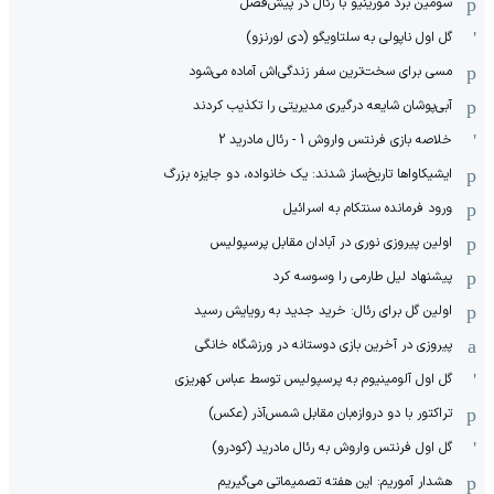
سومین برد مورینیو با رئال در پیش‌فصل
گل اول ناپولی به سلتاویگو (دی لورنزو)
مسی برای سخت‌ترین سفر زندگی‌اش آماده می‌شود
آبی‌پوشان شایعه درگیری مدیریتی را تکذیب کردند
خلاصه بازی فرنتس واروش 1 - رئال مادرید 2
ایشیکاوا‌ها تاریخ‌ساز شدند: یک خانواده، دو جایزه بزرگ
ورود فرمانده سنتکام به اسرائیل
اولین پیروزی نوری در آبادان مقابل پرسپولیس
پیشنهاد لیل طارمی را وسوسه کرد
اولین گل برای رئال: خرید جدید به رویایش رسید
پیروزی در آخرین بازی دوستانه در ورزشگاه خانگی
گل اول آلومینیوم به پرسپولیس توسط عباس کهریزی
تراکتور با دو دروازه‌بان مقابل شمس‌آذر (عکس)
گل اول فرنتس واروش به رئال مادرید (کودرو)
هشدار آموریم: این هفته تصمیماتی می‌گیریم