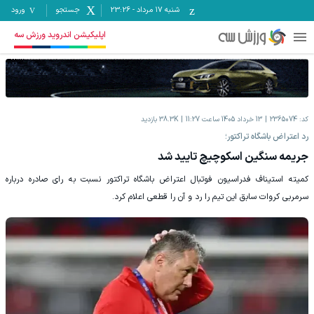
شنبه ۱۷ مرداد
-
23:26
جستجو
ورود
اپلیکیشن اندروید ورزش سه
کد:
2365074
13 خرداد 1405 ساعت 11:27
38.3K
بازدید
رد اعتراض باشگاه تراکتور؛
جریمه سنگین اسکوچیچ تایید شد
کمیته استیناف فدراسیون فوتبال اعتراض باشگاه تراکتور نسبت به رای صادره درباره
سرمربی کروات سابق این تیم را رد و آن را قطعی اعلام کرد.