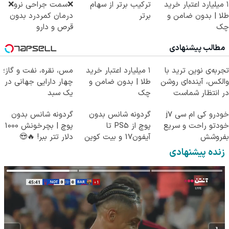
۱ میلیارد اعتبار خرید
ترکیب برتر از سهام
❌سمت جراحی نرو❌
طلا | بدون ضامن و
برتر
درمان کمردرد بدون
چک
قرص و دارو
مطالب پیشنهادی
تجربه‌ی نوین ترید با
۱ میلیارد اعتبار خرید
مس، نقره، نفت و گاز؛
والکس، آینده‌ای روشن
طلا | بدون ضامن و
چهار دارایی جهانی در
در انتظار شماست
چک
یک سبد
خودرو کی ام سی j7
گردونه شانس بدون
گردونه شانس بدون
خودتو راحت و سریع
پوچ از PS5 تا
پوچ | بچرخونش 1000
بفروشش
آیفون17 و بیت کوین
دلار تتر ببر! 🔥😍
🔥
زنده پیشنهادی