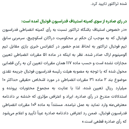
شده تراکتور تایید کرد.
در رای صادره از سوی کمیته استیناف فدراسیون فوتبال آمده است:
«در خصوص استیناف باشگاه تراکتور نسبت به رأی کمیته انضباطی فدراسیون
فوتبال که به موجب آن حکم بر محکومیت دراگان اسکوچیچ، سرمربی سابق
تیم فوتبال تراکتور به لحاظ عدم حضور در کنفرانس خبری بازی مقابل تیم
آلومینیوم اراک صادر شده، نظر به اینکه در ماده 51 مقررات انضباطی تعیین
مجازات نشده است و حسب ماده 117 همان مقررات تعیین آن به رکن قضایی
محول شده که با توجه به مصوبه هیئت رئیسه فدراسیون فوتبال جریمه نقدی
موضوع بند 2 ماده 31 مقررات انضباطی در مورد اشخاص حقیقی حداکثر 10
میلیارد ریال تعیین شده، لذا با عنایت به مجموع محتویات پرونده و
استدلالات مندرج در رأی صادره، ایراد و اعتراض مؤثری که خدشه بر دادنامه
معترض‌عنه وارد نماید به عمل نیامده، مستنداً به ماده 106 مقررات انضباطی
فدراسیون فوتبال، ضمن رد اعتراض دادنامه صادره عیناً تأیید و اعلام می‌شود
که رأی صادره قطعی است.»