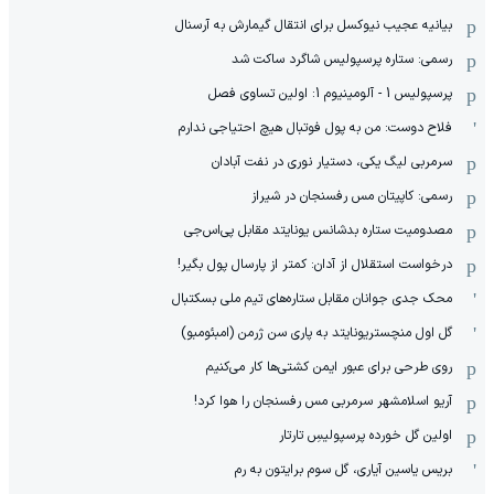
بیانیه عجیب نیوکسل برای انتقال گیمارش به آرسنال
رسمی: ستاره پرسپولیس شاگرد ساکت شد
پرسپولیس 1 - آلومینیوم 1: اولین تساوی فصل
فلاح دوست: من به پول فوتبال هیچ احتیاجی ندارم
سرمربی لیگ یکی، دستیار نوری در نفت آبادان
رسمی: کاپیتان مس رفسنجان در شیراز
مصدومیت ستاره بدشانس یونایتد مقابل پی‌اس‌جی
درخواست استقلال از آدان: کمتر از پارسال پول بگیر!
محک جدی ‌جوانان مقابل ستاره‌های تیم ملی بسکتبال
گل اول منچستریونایتد به پاری سن ژرمن (امبئومبو)
روی طرحی برای عبور ایمن کشتی‌ها کار می‌کنیم
آریو اسلامشهر سرمربی مس رفسنجان را هوا کرد!
اولین گل خورده پرسپولیسِ تارتار
بریس یاسین آیاری، گل سوم برایتون به رم