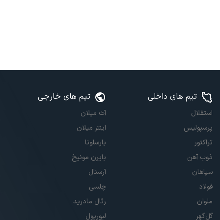
تیم های داخلی
تیم های خارجی
استقلال
آث میلان
پرسپولیس
اینتر میلان
تراکتور
بارسلونا
ذوب آهن
بایرن مونیخ
سپاهان
آرسنال
فولاد
چلسی
ملوان
رئال مادرید
گل‌گهر
لیورپول