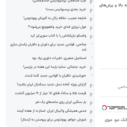
چپ استقلال، پرسپولیسی است(عکس)
 بالا و پرش‌های
خرید بعدی پرسپولیس بست!
شایعه عجیب: علاقه رئال به کاپیتان یوونتوس!
غول نروژی فدای خرید ولاهوویچ می‌شود؟!
ولاسکو بازیکنانش را با کتاب سورپرایز کرد
صالحی: قوانین جدید برای داوران و ناظران یکسان سازی
شد
اسماعیل صفیری: تغیرات داوری زیاد بود
خرید جنجالی: ستاره بارسا این هفته در پاریس!
خورشیدی: ناظران با قوانین جدید آشنا شدند
گزارش ویژه‌: آماده نسل جدید بسکتبال ایران باشید!
تصاصی
قیمت طلا و سکه/ طلای ۱۸ عیار از ۱۹ میلیون گذشت
بار سنگین ایران روی ساعدهای یک نفر
مدعی همیشگی والیبال ایران: استارت از هفته آینده
انک مو، موی
شورش جواهر یوونتوس برای پیوستن به آرسنال!