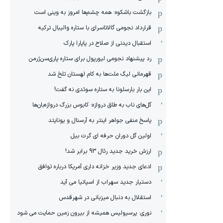
بازگشت باشکوه: همه چشم‌ها امروز به وینی است
قرارداد نجومی گالاتاسرای با ستاره والیبال ترکیه
استقبال دیدنی از صلاح در پاپارا پارک
رد پیشنهاد نجومی لیورپول برای ستاره پاری‌سن‌ژرمن
قهرمانی لیگ ملت‌ها به کام لهستان تلخ شد
این بار بارسلونا به ستاره سوئدی نه گفت!
گل‌های ناب به طاق دروازه؛ کابوس بزرگ دروازه‌بان‌ها
پاسخ منفی جواهر اینتر به آرسنال و یونایتد
اولین گل دوران حرفه ای گرت بیل
ارزش خرید جدید رئال 93 برابر شد!
ادعای جدید وزیر خزانه داری آمریکا درباره توافق
دستیار جدید سهراب از اسپانیا می آید
استقلال به دنبال میزبانی در شهرقدس
نوری: پرسپولیس همیشه از بیرون زمین حمایت می شود