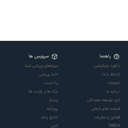
راهنما
سرویس ها
دانلود اپلیکیشن
سوژه‌های ورزشی شما
ارتباط با ما
اخبار ورزشی
تبلیغات
پادکست
درباره ما
لیگ ها و رقابت ها
ابزار توسعه دهندگان
ویدئو
فرصت های شغلی
روزنامه
قوانین و مقررات
نتایج زنده
DMCA
آنتن