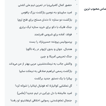
حضور کمال کامیابی‌نیا در تمرین تیم ملی کشتی
امید ساپینتو به دومین بازگشت بزرگ پافوس
بازگشت دو ستاره: تا دندان مسلح برای فتح اروپا
جنگ فلیک با دکو برای خرید ستاره لیگ برتری
فولاد؛ آماده برای شروعی قدرتمند
پرسپولیس پرونده حسین‌نژاد را بست
هندبال، جوان و بدون لژیونر در راه ناگویا
جنگ تحریمی آمریکا و چین
واکنش جالب به نیمکت‌نشینی: مربی بهتر از من می‌داند
بازگشت رسمی ابراهیم صادقی به نیمکت سایپا
پیاتزا با یک دستور جدید برگشت
گل تماشایی کوالیارلا که فوتبال ایتالیا را شوکه کرد!
امید عالیشاه با دل چرکین در تیم جدید! (عکس)
جنجال تمام‌نشدنی:‌ رسوایی اخلاقی اینفانتینو لو رفت!