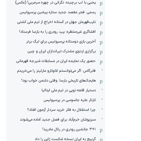
یحیی با لب برچیده: نگرانی در چهره سرمربی! (عکس)
رسمی: فجر مقصد جدید ستاره پیشین پرسپولیس
نایب‌قهرمان جهان در آستانه اخراج از تیم ملی کشتی
افشاگری غیرمنتظره: پپ، رودری را به بارسا فرستاد!
آخرین بازی دوستانه پرسپولیس برای لیگ برتر
برگزاری اردوی مشترک تیراندازان ایران و چین
حضور یک نماینده ایران در مسابقات شیرجه قهرمانی
فابرگاس: اگر می‌توانستم لائوتارو مارتینز را می‌خریدم
هایجک‌های تاریخی بارسا: وقتی دشمن خواب بود!
دستیار قلعه نویی در تیم ملی ایتالیا
تارتار علیه جاسوسی در پرسپولیس
چرا استقلال به فکر خرید سردار آزمون افتاد؟
سبزپوشان خرم‌آباد برای فصل جدید آماده می‌شوند
۳+۱ جانشین رودری در رئال مادرید!
گربیچ به ایران نسخه شکست ژاپن را داد