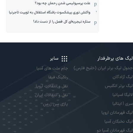
علت پرسپولیسی شدن رحمان چه بود؟
واکنش نوری پیشکسوت باشگاه استقلال به توییت تاجرنیا
ستاره نیجریه‌ای کل فصل را از دست داد!
لیگ های پرطرفدار
سایر
جدول لیگ برتر ایران (خلیج فارس)
جام ملت های آسیا
لیگ آزادگان
رنکینگ فیفا
لیگ برتر انگلیس
نقل و انتقالات اروپا
لالیگا اسپانیا
نقل و انتقالات ایران
سری آ ایتالیا
پاری سن ژرمن
لیگ قهرمانان اروپا
لیگ نخبگان آسیا
لیگ قهرمانان آسیا دو