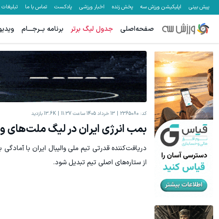
پیش بینی
اپلیکیشن ورزش سه
پخش زنده
اخبار ورزشی
پادکست
تماس با ما
تبلیغات
صفحه‌اصلی
جدول لیگ برتر
برنامه بــرجـــام
ویدیو
کد:
2365080
13 خرداد 1405 ساعت 11:37
13.6K
بازدید
بمب انرژی ایران در لیگ ملت‌های وا
دریافت‌کننده قدرتی تیم ملی والیبال ایران با آمادگی با
از ستاره‌های اصلی تیم تبدیل شود.