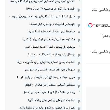
اتفاقی تاریخی در نخستین شب برگزاری لیگ ۳ فرانسه
قیمت دلار آزاد امروز شنبه ۱۷ مرداد ۱۴۰۵
وکس ترین شاسی بلند
دلیل انتقال غیرمنتظره کاپیتان بارسا به لیورپول لو رفت
قهرمانان المپیک از والیبال فرار کردند!
پرافتخارترین تیم ایران دوباره استارت زد
بخر!
یک تیم سرخپوش دیگر در لیگ برتر! (عکس)
رونمایی از پیراهن فصل جدید باشگاه خیبر
وکس ترین شاسی بلند
آرسنال باید زودتر ستاره یونایتد را بخرد!
استارت پاسور شماره یک ایران برای مأموریت بزرگ
میهمان ویژه فدراسیون کشتی از پرسپولیس
مربی سرشناس مشکل نایب قهرمان جهان را لو داد
میزبانی آسیایی استقلال در هاله‌ای از ابهام
رونمایی باشگاه گل‌گهر از خرید های این فصل
استارت تیم ملی بوکس برای رینگ ناگویا
هرن: نبرد جوشوا و فیوری باید در بریتانیا باشد