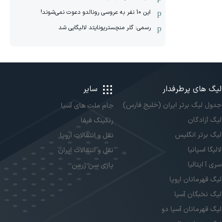
این 10 نفر به عروسی رونالدو دعوت نمی‌شوند!
رسمی: گلر منچستریونایتد لالیگایی شد
لیگ های پرطرفدار
سایر
جدول لیگ برتر ایران (خلیج فارس)
جام ملت های آسیا
لیگ آزادگان
رنکینگ فیفا
لیگ برتر انگلیس
نقل و انتقالات اروپا
لالیگا اسپانیا
نقل و انتقالات ایران
سری آ ایتالیا
پاری سن ژرمن
لیگ قهرمانان اروپا
لیگ نخبگان آسیا
لیگ قهرمانان آسیا دو