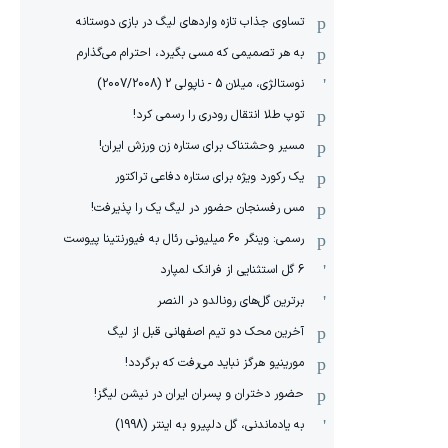
تساوی جذاب تازه واردهای لیگ در بازی دوستانه
به هر تصمیمی که مسی بگیرد، احترام می‌گذارم
نوستالژی، میلان 5 - ناپولی 2 (2007/2008)
توپ طلا انتقال رودری را رسمی کرد!
مسیر وحشتناک برای ستاره زن ورزش ایران!
یک رکورد ویژه برای ستاره دفاعی تراکتور
مس رفسنجان حضور در لیگ یک را پذیرفت!
رسمی: وینگر 60 میلیونی رئال به فیورنتینا پیوست
6 گل استثنایی از فرانک لمپارد
برترین گل‌های رونالدو در النصر
آخرین محک دو تیم اصفهانی قبل از لیگ
مورینیو هرگز نباید می‌رفت که برگردد!
حضور دختران و پسران ایران در نیشن لیگز!
به یادماندنی، گل دلپیرو به اینتر (1998)