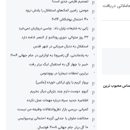
تصمیم طارمی جدی است!
املاتی دریافت
مومنی: رامین کمک‌های استقلال را یادش نرود
40 احتمال پوشکاش 2026
ژابی به شایعات پایان داد: چلسی دروازبان نمی‌خرد
۳۲ روز متوالی: دوری رونالدو از النصر ادامه دارد
استقلال به دنبال میزبانی در شهر قدس
به یادماندنی، گل زامبروتا به اوکراین در جام جهانی 2006
خیبر با چهار گل به استقبال لیگ برتر رفت
برترین لحظات دیماریا در یوونتوس
پرواز کریم با پای ترکش خورده (عکس)
کیوو: دوست دارم چند بازیکن دیگر بخریم
اطلاعیه جدید سپاه درباره مهمات عمل نکرده
کمپانی: بررسی بازار نقل‌وانتقالات وظیفه من نیست
مخالفت ملوان با جدایی گزینه احتمالی پرسپولیس
10 گل برتر جام جهانی 2008 فوتسال