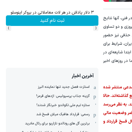
سرمایه‌اتو توی مدت کم دو برابر کن! (جش
 فنی، آنها نتایج
ثبت نام کنید
شرکت در جشنواره
›
‹
روزی و دو تساوی
م حذفی نیز حضور
یران، شرایط برای
بتدا شایعه‌ای در
 در روزهای اخیر
آخرین اخبار
استارت فصل جدید تنها نماینده البرز
 مدعی منتشر شده
ذاشته‌اند. حالا
گزینه جذاب پرسپولیس: اژدهای قرمز!
. به نظر می‌رسد
ستاره تیم ملی تکواندو خبرنگار شدند!
حاضر وضعیت مالی
رسمی: قرارداد هافبک میلان فسخ شد
ل فسخ قرارداد و
برترین گل های رونالدو نازاریو برای رئال مادرید