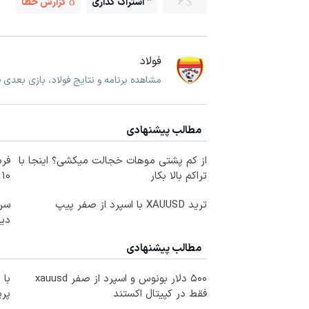
6
اشتراک گذاری
گزارش خطا
فولاد
مشاهده برنامه و نتایج فولاد، بازی بعدی ف
مطالب پیشنهادی
از کم پشتی موهات خجالت میکشی؟ اینجا با
فرم
تراکم بالا بکار
10 سال جوانتر شو😍
ترید XAUUSD با اسپرد از صفر پیپ
سرم
دیج
مطالب پیشنهادی
۵۰۰ دلار بونوس و اسپرد از صفر xauusd
با 
فقط در کپیتال اکستند
پر