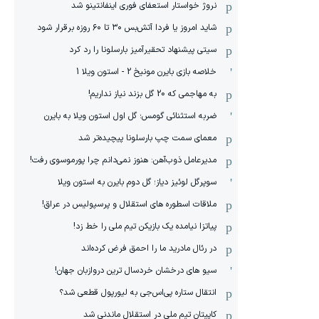
نروژ خواستار استعفای فوری اینفانتینو شد
شاید امروز یا فردا آتش‌بس ۳۰ تا ۶۰ روزه برقرار شود
سیتی پیشنهاد تحقیرآمیز بارسلونا را رد کرد
خلاصه بازی بایرن مونیخ 2 - استون ویلا 1
به مهاجمی که 20 گل بزند نیاز نداریم!
ضربه استثنائی گومس؛ گل اول استون ویلا به بایرن
معمای سمت چپ بارسلونا پیچیده‌تر شد
مدیرعامل ذوب‌آهن: هنوز نمی‌دانم چرا پورموسوی رفت!
سوپرگل لوئیز دیاز؛ گل دوم بایرن به استون ویلا
ملاقات اسطوره های استقلال و پرسپولیس در عراق!
پیاتزا نیامده یک بازیکن تیم ملی را خط زد!
در رئال مادرید ما را احمق فرض کرده‌اند
سیو های درخشان خردسال ترین دروازبان جهان!
انتقال ستاره پی‌اس‌جی به لیورپول قطعی شد؟
کاپیتان تیم ملی در استقلال ماندنی شد