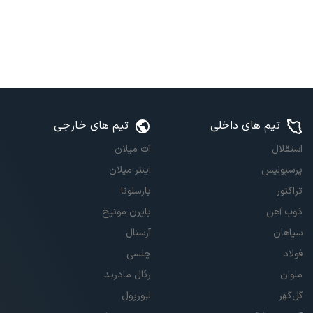
تیم های داخلی
تیم های خارجی
استقلال
آث میلان
پرسپولیس
اینتر میلان
تراکتور
بارسلونا
ذوب آهن
بایرن مونیخ
سپاهان
آرسنال
فولاد
چلسی
ملوان
رئال مادرید
گل‌گهر
لیورپول