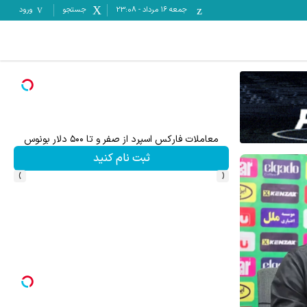
جمعه ۱۶ مرداد
-
23:08
جستجو
ورود
 از صفر و تا ۵۰۰ دلار بونوس
۵۰ درصد کش بک کمیسیون معاملات در حساب ecn بروکر اینوسلو
ثبت نام کنید
ثبت نام کنید
›
‹