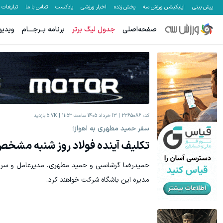
پیش بینی
اپلیکیشن ورزش سه
پخش زنده
اخبار ورزشی
پادکست
تماس با ما
تبلیغات
صفحه‌اصلی
جدول لیگ برتر
برنامه بــرجـــام
ویدیو
کد:
2365086
13 خرداد 1405 ساعت 11:53
5.7K
بازدید
سفر حمید مطهری به اهواز؛
تکلیف آینده فولاد روز شنبه مشخ
حمیدرضا گرشاسبی و حمید مطهری، مدیرعامل و سرمر
مدیره این باشگاه شرکت خواهند کرد.