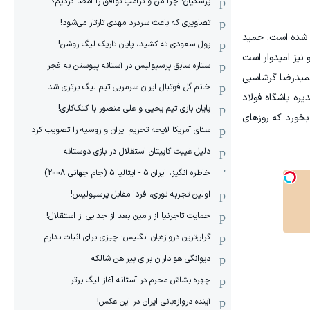
پزشکیان: چرا من و ترامپ توافق را امضا کردیم؟
تصاویری که باعث سردرد مهدی تارتار می‌شود!
ه شده است. حمید
پول سعودی ته کشید، پایان تاریک لیگ روشن!
 نیز امیدوار است
ستاره سابق پرسپولیس در آستانه پیوستن به فجر
میدرضا گرشاسبی
خانم گل فوتبال ایران سرمربی تیم لیگ برتری شد
ره باشگاه فولاد
پایان بازی تیم یحیی و علی منصور با کتک‌کاری!
بخورد که روزهای
سنای آمریکا لایحه تحریم ایران و روسیه را تصویب کرد
دلیل غیبت کاپیتان استقلال در بازی دوستانه
خاطره انگیز، ایران 5 - ایتالیا 5 (جام جهانی 2008)
اولین تجربه نوری، فردا مقابل پرسپولیس!
حمایت تاجرنیا از رامین بعد از جدایی از استقلال!
گران‌ترین دروازه‌بان انگلیس: چیزی برای اثبات ندارم
دیوانگی هواداران برای پیراهن شالکه
چهره بشاش محرم در آستانه آغاز لیگ برتر
آینده دروازه‌بانی ایران در این عکس!