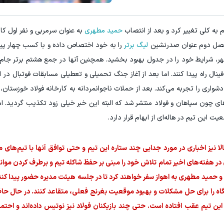
۳ دلار پاداش در هر لات معاملاتی در بروکر اینوسلو
به کلی تغییر کرد و بعد از انتصاب
حمید مطهری
به عنوان سرمربی و نفر اول کادر
‌فصل دوم عنوان صدرنشین
لیگ برتر
را به خود اختصاص داده و با کسب چهار پی
ل‌گهر، شرایط خود را در جدول بهبود بخشید. همچنین آنها در جمع هشتم برتر جا
ینال راه پیدا کنند. اما بعد از آغاز جنگ تحمیلی و تعطیلی مسابقات فوتبال در ا
 دشواری را تجربه می‌کند. بعد از حملات ناجوانمردانه به کارخانه فولاد خوزستان، ا
ون سپاهان و فولاد منتشر شد که البته این خبر خیلی زود تکذیب گردید. اما
 این تیم در هاله‌ای از ابهام قرار دارد.
لا نیز اخباری در مورد جدایی چند ستاره این تیم و حتی توافق آنها با تیم‌های
هفته‌های اخیر تمام تلاش خود را مبنی بر حفظ شاکله تیم و برطرف کردن موانع گ
و حمید مطهری به اهواز سفر خواهند کرد تا در جلسه هیئت مدیره حضور پیدا کنند
گاه را برای حل مشکلات و بهبود موقعیت بغرنج فعلی، متقاعد کنند. در حال 
این تیم عقب افتاده است. حتی چند بازیکنان فولاد نیز نوتیس داده‌اند و احتما