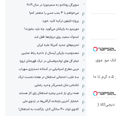
سوپرگل رونالدو به سمپدوریا در سال 2019
می‌خواهم با 4 بمب مسی را منفجر کنم!
پروژه تایفون ترکیه کلید خورد
مورینیو به بازیکنان می‌گوید چه باید بخورند!
استوک سعید روی دروازه‌ها قفل شد
تحریم‌های جدید آمریکا علیه ایران
مصدومیت بازیکن آرسنال از ناحیه رباط صلیبی
انک مو، موی
تمام گل های لواندوفسکی در لیگ قهرمانان اروپا
مربی مطرح اسپانیایی در آستانه دستیاری سهراب
خرید شمش پلمپ طلاسی، از ۰.۵ گرم تا ۱۰
سه غایب احتمالی استقلال در هفته نخست لیگ
ناشناس مثل شمس‌آذرِ وحید رضایی
همه برای باز شدن پنجره استقلال پای کار هستند
خشایار آخرین بازمانده گرگانی‌ها در اردوی ملی
یجی‌کالا (
کادوی تولد 40 سالگی آدان: بازگشت به استقلال!