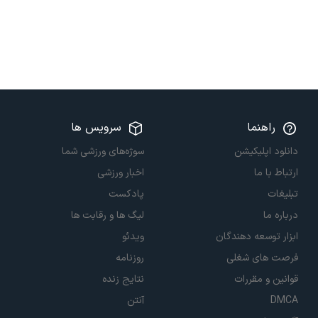
راهنما
سرویس ها
دانلود اپلیکیشن
سوژه‌های ورزشی شما
ارتباط با ما
اخبار ورزشی
تبلیغات
پادکست
درباره ما
لیگ ها و رقابت ها
ابزار توسعه دهندگان
ویدئو
فرصت های شغلی
روزنامه
قوانین و مقررات
نتایج زنده
DMCA
آنتن