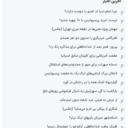
آخرین اخبار
چرا تمام دنیا تد لاسو را دوست دارند؟
لیست خرید پرسپولیس با 10 چهره جدید!
مهمان‌ ویژه نفتی‌ها در نقطه مرزی تهران! (عکس)
فابرگاس: مربیگری را مدیون دو نفر هستم
پیروز: فجر بعد از خداحافظی برای مذاکره زنگ زد!
مقصد آمریکایی برای کاپیتان سابق اسپانیا
نسخه سهراب برای عبور از محدودیت‌های استقلال
انتقال بزرگ ارتشی‌های لیگ یک به مقصد پرسپولیس
گواردیولا اشک همه را در رختکن در آورد
بازگشت با گل، سهرابیان به دنبال فراموشی روزهای تلخ
از عرش به فرش: مرد نابغه‌ بدون تیم ماند
شکاری از پیکان بی ام و می‌سازد! (عکس)
اسلامشهر میزبان بازیهای لیگ برتر؟
فلیک: وقت خداحافظی، آرائوخو را خوشحال دیدم!