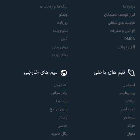
درباره ما
لیگ ها و رقابت ها
ابزار توسعه دهندگان
ویدئو
فرصت های شغلی
روزنامه
قوانین و مقررات
نتایج زنده
DMCA
آنتن
آگهی دولتی
پیش بینی
پخش زنده
تیم های داخلی
تیم های خارجی
استقلال
آث میلان
پرسپولیس
اینتر میلان
تراکتور
بارسلونا
ذوب آهن
بایرن مونیخ
سپاهان
آرسنال
فولاد
چلسی
ملوان
رئال مادرید