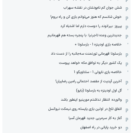
شش جوان کم نام‌و‌نشان در نقشه سهراب
خوش شانسم که هنوز می‌توانم بازی کن و راه بروم!
پیروز: بیرانوند را دوست دارم اما اشتباه کرد
جدیدترین وعده تاجرنیا: با پنجره بسته هم قهرمانیم
خلاصه بازی اودینزه 1 - بارسلونا 0
بارسلونا قهرمانی تورنمنت سه‌جانبه را از دست داد
یک کشور دیگر به توافق مکه خواهد پیوست
خالاصه بازی ناپولی 1 - سلتاویگو 1
آخرین آپدیت از مقصد احتمالی رامین رضاییان!
گل اول اودینزه به بارسلونا (بایو)
والورده: انتظار نداشتم مورینیو اینطور باشد
اتفاق تلخ در اولین بازی یایسله روی نیمکت نیوکسل
آغاز به کار سرمربی جدید قهرمان آسیا
دو خرید پایانی در راه اصفهان