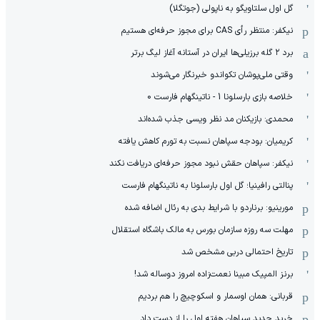
گل اول سلتاویگو به ناپولی (جوتگلا)
نیکفر: منتظر رأی CAS برای مجوز حرفه‌ای هستیم
برد ۲ گله برزیلی‌ها ایران در آستانه آغاز لیگ برتر
وقتی ملی‌پوشان تکواندو خبرنگار می‌شوند
خلاصه بازی بارسلونا 1 - ناتینگهام فارست 0
محمدی: بازیکنان مد نظر ویسی جذب شده‌اند
کریمیان: بودجه سپاهان نسبت به تورم کاهش یافته
نیکفر: سپاهان حقش نبود مجوز حرفه‌ای دریافت نکند
پنالتی رافینیا؛ گل اول بارسلونا به ناتینگهام فارست
مورینیو: برناردو با شرایط بدی به رئال اضافه شده
مهلت سه روزه سازمان بورس به مالک باشگاه استقلال
تاریخ احتمالی دربی مشخص شد
برنز المپیک مبینا نعمت‌زاده امروز دوساله شد!
قربانی: همان اوسمار و اسکوچیچ را هم بردیم
خرید جدید سپاهان هفته اول را از دست داد