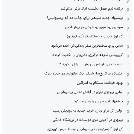
برنامه نیم فصل نخست لیگ برتر اعلام شد
پیشنهاد جدید سپاهان برای جذب مدافع پرسپولیس!
سومین برد مورینیو با رئال در پیش‌فصل
گل اول ناپولی به سلتاویگو (دی لورنزو)
مسی برای سخت‌ترین سفر زندگی‌اش آماده می‌شود
آبی‌پوشان شایعه درگیری مدیریتی را تکذیب کردند
خلاصه بازی فرنتس واروش 1 - رئال مادرید 2
ایشیکاوا‌ها تاریخ‌ساز شدند: یک خانواده، دو جایزه بزرگ
ورود فرمانده سنتکام به اسرائیل
اولین پیروزی نوری در آبادان مقابل پرسپولیس
پیشنهاد لیل طارمی را وسوسه کرد
اولین گل برای رئال: خرید جدید به رویایش رسید
پیروزی در آخرین بازی دوستانه در ورزشگاه خانگی
گل اول آلومینیوم به پرسپولیس توسط عباس کهریزی