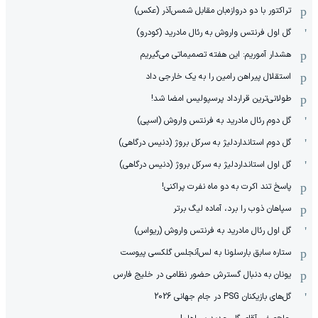
تراکتور با دو دروازه‌بان مقابل شمس‌آذر (عکس)
گل اول فرنتس واروش به رئال مادرید (کودرو)
هشدار آموریم: این هفته تصمیماتی می‌گیریم
استقلال پیراهن رامین را به یک خارجی داد
طولانی‌ترین قرارداد پرسپولیس امضا شد!
گل دوم رئال مادرید به فرنتس واروش (اسپی)
گل دوم استانداردلیژ به سرکل بروژ (دنیس درگاهی)
گل اول استانداردلیژ به سرکل بروژ (دنیس درگاهی)
پاسخ تند اکرت به دو ماه نفرت پراکنی!
سپاهان ذوب را برد، آماده لیگ برتر
گل اول رئال مادرید به فرنتس واروش (ریواس)
ستاره سابق بارسلونا به لس‌آنجلس گلکسی پیوست
یونان به دنبال گسترش حضور نظامی در خلیج فارس
گل‌های بازیکنان PSG در جام جهانی 2026