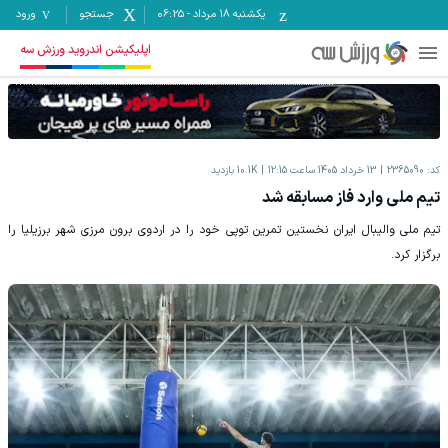
یکشنبه ۱۸ مرداد
-
06:25
جستجو
ورود
اپلیکیشن اندروید ورزش سه
کد:
2365090
13 خرداد 1405 ساعت 12:15
10.1K
بازدید
تیم ملی وارد فاز مسابقه شد
تیم ملی والیبال ایران نخستین تمرین توپی خود را در اردوی برون مرزی شهر برزیلیا را
برگزار کرد.