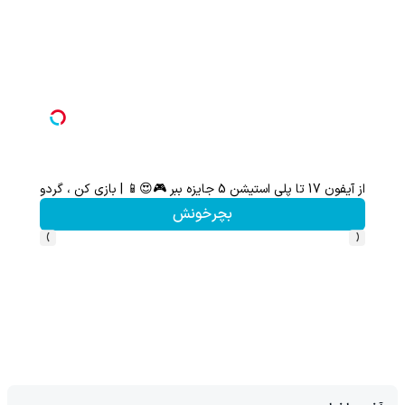
از آیفون 17 تا پلی استیشن 5 جایزه ببر 🎮😍📱 | بازی کن ، گردونه بچرخون
هنوز 50 تتر رو دریافت نکردی؟ | رایگان ثبت نام کن و رایگان شروع کن!
بچرخونش
›
‹