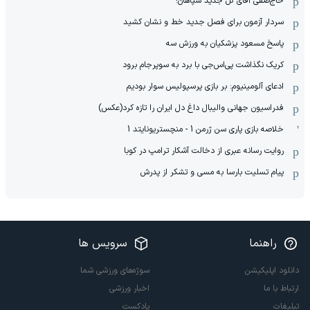
حاج‌صفی آقای گل جدید سپاهان!
سردار آزمون برای فصل جدید خط و نشان کشید
پاسخ مسعود پزشکیان به ورزش سه
کریک نگذاشت پی‌اس‌جی با برد به سوپرجام برود
ادعای آلومینیوم: بر بازی پرسپولیس سوار بودیم
فدراسیون جهانی والیبال داغ دل ایران را تازه کرد(عکس)
خلاصه بازی پاری سن ژرمن 1 - منچستریونایتد 1
روایت رسانه عبری از دخالت آشکار ترامپ در کوبا
پیام تسلیت بارسا به مسی و تشکر از پدرش
راهنما
سرویس ها
دانلود اپلیکیشن
سوژه‌های ورزشی شما
ارتباط با ما
اخبار ورزشی
تبلیغات
پادکست