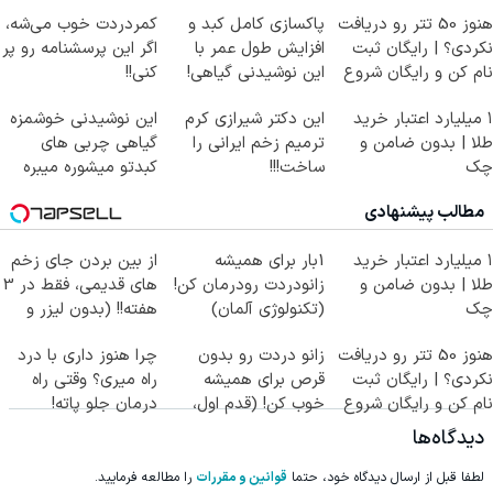
هنوز 50 تتر رو دریافت
پاکسازی کامل کبد و
کمردردت خوب می‌شه،
نکردی؟ | رایگان ثبت
افزایش طول عمر با
اگر این پرسشنامه رو پر
نام کن و رایگان شروع
این نوشیدنی گیاهی!
کنی!!
کن!
کلیک جهت خرید
۱ میلیارد اعتبار خرید
این دکتر شیرازی کرم
این نوشیدنی خوشمزه
طلا | بدون ضامن و
ترمیم زخم ایرانی را
گیاهی چربی های
چک
ساخت!!!
کبدتو میشوره میبره
مطالب پیشنهادی
۱ میلیارد اعتبار خرید
1بار برای همیشه
از بین بردن جای زخم
طلا | بدون ضامن و
زانودردت رودرمان کن!
های قدیمی، فقط در 3
چک
(تکنولوژی آلمان)
هفته!! (بدون لیزر و
◂پرسشنامه▸
جراحی)
هنوز 50 تتر رو دریافت
زانو دردت رو بدون
چرا هنوز داری با درد
نکردی؟ | رایگان ثبت
قرص برای همیشه
راه میری؟ وقتی راه
نام کن و رایگان شروع
خوب کن! (قدم اول،
درمان جلو پاته!
کن!
پرسش‌نامه)
دیدگاه‌ها
لطفا قبل از ارسال دیدگاه خود، حتما
قوانین و مقررات
را مطالعه فرمایید.