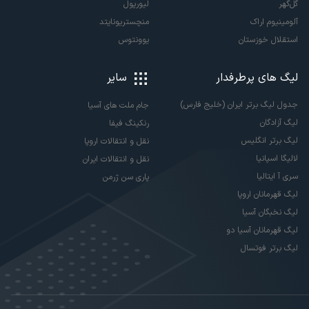
گل‌گهر
لیورپول
آلومینیوم اراک
منچستریونایتد
استقلال خوزستان
یوونتوس
لیگ های پرطرفدار
سایر
جدول لیگ برتر ایران (خلیج فارس)
جام ملت های آسیا
لیگ آزادگان
رنکینگ فیفا
لیگ برتر انگلیس
نقل و انتقالات اروپا
لالیگا اسپانیا
نقل و انتقالات ایران
سری آ ایتالیا
پاری سن ژرمن
لیگ قهرمانان اروپا
لیگ نخبگان آسیا
لیگ قهرمانان آسیا دو
لیگ برتر فوتسال