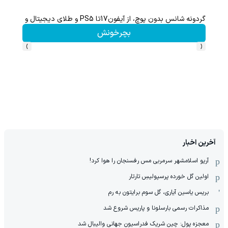
گردونه شانس بدون پوچ، از آیفون17تا PS5 و طلای دیجیتال و دلار🔥
از آیفون 17 تا پلی استیشن 5 جایزه ببر 🎮😍📱 | بازی کن ، گردونه
بچرخونش
›
‹
آخرین اخبار
آریو اسلامشهر سرمربی مس رفسنجان را هوا کرد!
اولین گل خورده پرسپولیسِ تارتار
بریس یاسین آیاری، گل سوم برایتون به رم
مذاکرات رسمی بارسلونا و پاریس شروع شد
معجزه پول: چین شریک فدراسیون جهانی والیبال شد