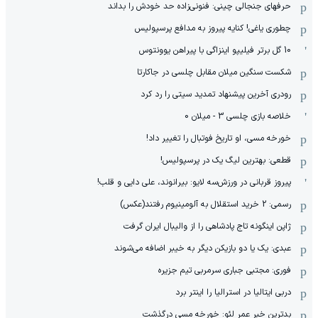
حرفهای جنجالی چینی: فنونی‌زاده حد خودش را بداند
چطوری یاغی! کنایه پیروز به مدافع پرسپولیس
10 گل برتر فیلیپو اینزاگی با پیراهن یوونتوس
شکست سنگین میلان مقابل چلسی در جاکارتا
رودری آخرین پیشنهاد تمدید سیتی را رد کرد
خلاصه بازی چلسی 3 - میلان 0
خورخه مسی، او تاریخ فوتبال را تغییر داد!
قطعی: بهترین لیگ یک در پرسپولیس!
پیروز قربانی در ورزش‌سه لایو: بیرانوند، علی دایی و قلب!
رسمی: 2 خرید استقلال به آلومینیوم رفتند(عکس)
ژاپن اینگونه تاج پادشاهی را از والیبال ایران گرفت
عبدی: یک یا دو بازیکن دیگر به خیبر اضافه می‌شوند
فوری: مجتبی جباری سرمربی تیم جزیره
دربی ایتالیا در استرالیا را اینتر برد
بدترین خبر عمر لئو: خورخه مسی درگذشت