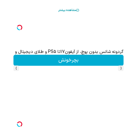
مشاهده بیشتر
گردونه شانس بدون پوچ، از آیفون17تا PS5 و طلای دیجیتال و دلار🔥
بچرخونش
›
‹