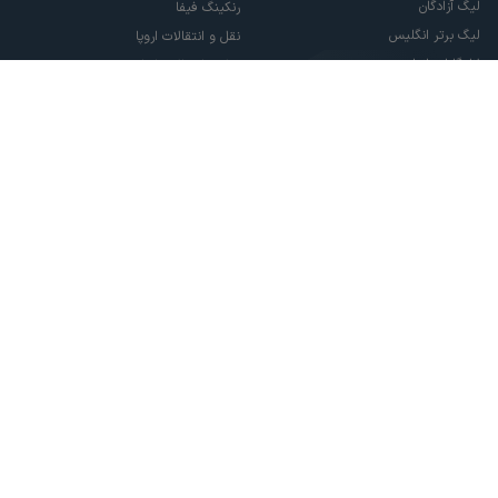
لیگ آزادگان
رنکینگ فیفا
لیگ برتر انگلیس
نقل و انتقالات اروپا
لالیگا اسپانیا
نقل و انتقالات ایران
سری آ ایتالیا
پاری سن ژرمن
لیگ قهرمانان اروپا
لیگ نخبگان آسیا
لیگ قهرمانان آسیا دو
لیگ برتر فوتسال
تمام حقوق مادی و معنوی این سایت متعلق به ورزش سه می باشد. شما می توانید از
سایت ورزش سه در صورت پذیرش موافقت نامه کاربری استفاده نمایید.