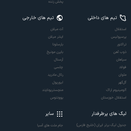
پخش زنده
تیم های داخلی
تیم های خارجی
استقلال
آث میلان
پرسپولیس
اینتر میلان
تراکتور
بارسلونا
ذوب آهن
بایرن مونیخ
سپاهان
آرسنال
فولاد
چلسی
ملوان
رئال مادرید
گل‌گهر
لیورپول
آلومینیوم اراک
منچستریونایتد
استقلال خوزستان
یوونتوس
لیگ های پرطرفدار
سایر
جدول لیگ برتر ایران (خلیج فارس)
جام ملت های آسیا