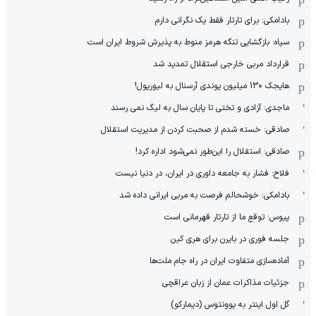
بادامکی: برای تارتار فقط یک نگرانی دارم
سپاه: بازگشایی تنگه هرمز منوط به پذیرش شروط ایران است
قرارداد مربی خارجی استقلال تمدید شد
هایجک 130 میلیون پوندی آرسنال به لیورپول!
ماجدی: آزادی و تختی تا پایان سال به لیگ نمی رسند
صادقی: خسته شدم از صحبت کردن از مدیریت استقلال
صادقی: استقلال را این‌طور نمی‌شود اداره کرد!
فلاح: فشار به جامعه داوری در ایران، در دنیا نیست
بادامکی: خوشحالم فرصت به مربی ایرانی داده شد
پیوس: توقع ما از تارتار قهرمانی است
جلسه فوری در بایرن برای هری کین
آماده‌سازی متفاوت ایران در راه جام ملت‌ها
جزئیات مذاکرات عمان از زبان عراقچی
گل اول اینتر به یوونتوس (دیمارکو)