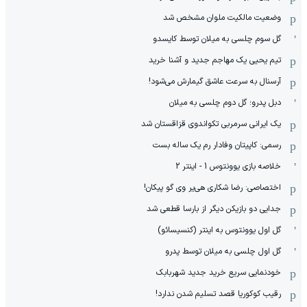
وضعیت مالکیت ملوان مشخص شد
گل سوم چلسی به میلان توسط کایسدو
تیم یحیی یک مهاجم جدید و آشنا خرید
آرسنال به سرعت عاشق گیمارش می‌شود!
دبل پدرو؛ گل دوم چلسی به میلان
یک ایرانی سرمربی تکواندوی قزاقستان شد
رسمی: کاپیتان وفادار رم یک ساله بست
خلاصه بازی یوونتوس 1 - اینتر 2
اختصاصی: رضا شکاری هی‌یر وی‌ گو پیکان!
جدایی دو بازیکن دیگر از بارسا قطعی شد
گل اول یوونتوس به اینتر (کنسیسائو)
گل اول چلسی به میلان توسط پدرو
خودنمایی سریع خرید جدید شهربابک
رقیب کوکوریا قصد تسلیم شدن ندارد!