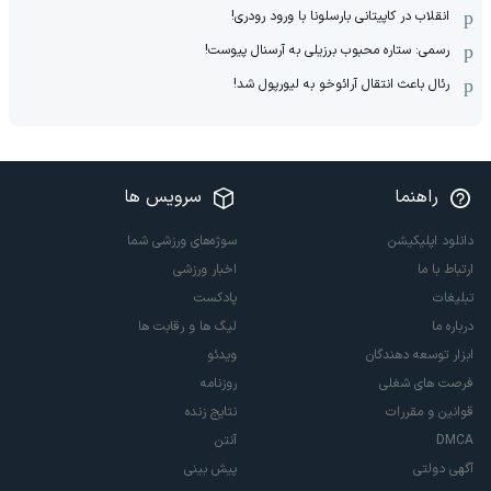
انقلاب در کاپیتانی بارسلونا با ورود رودری!
رسمی: ستاره محبوب برزیلی به آرسنال پیوست!
رئال باعث انتقال آرائوخو به لیورپول شد!
راهنما
سرویس ها
دانلود اپلیکیشن
سوژه‌های ورزشی شما
ارتباط با ما
اخبار ورزشی
تبلیغات
پادکست
درباره ما
لیگ ها و رقابت ها
ابزار توسعه دهندگان
ویدئو
فرصت های شغلی
روزنامه
قوانین و مقررات
نتایج زنده
DMCA
آنتن
آگهی دولتی
پیش بینی