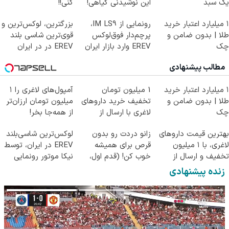
یک سبد
این نوشیدنی گیاهی!
کنی!!
کلیک جهت خرید
۱ میلیارد اعتبار خرید
رونمایی از IM LS9،
بزرگترین، لوکس‌ترین و
طلا | بدون ضامن و
پرچم‌دار فوق‌لوکس
قوی‌ترین شاسی بلند
چک
EREV وارد بازار ایران
EREV در در ایران
شد
رونمایی شد
مطالب پیشنهادی
۱ میلیارد اعتبار خرید
1 میلیون تومان
آمپول‌های لاغری را ۱
طلا | بدون ضامن و
تخفیف خرید داروهای
میلیون تومان ارزان‌تر
چک
لاغری با ارسال از
از همه‌جا بخر!
داروخانه و پک یخ!
بهترین قیمت داروهای
زانو دردت رو بدون
لوکس‌ترین شاسی‌بلند
لاغری، با ۱ میلیون
قرص برای همیشه
EREV در ایران، توسط
تخفیف و ارسال از
خوب کن! (قدم اول،
نیکا موتور رونمایی
داروخانه‌
پرسش‌نامه)
شد!
زنده پیشنهادی