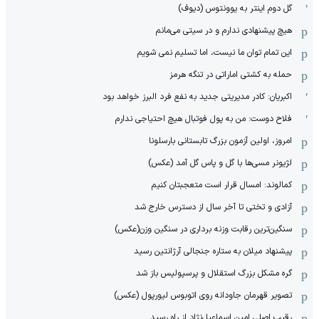
گل دوم اینتر به یوونتوس (دیوف)
هیچ پیشنهادی ندارم و در سیتی می‌مانم
این تمام توان ما نیست، اما تسلیم نمی شویم
حمله به کشتی اماراتی در تنگه هرمز
اکبریان: کادر مدیریتی جدید به نفع فرد البرز خواهد بود
فلاح دوست: من به پول فوتبال هیچ احتیاجی ندارم
امروز، اولین آزمون بزرگ تابستانی بارسلونا
لژیونر مسی‌ها با گل و پاس گل آمد (عکس)
کمالوند: امسال قرار است متعجبتان کنیم
آزادی و تختی تا آخر سال از دسترس خارج شد
سنگین‌ترین رقابت وزنه برداری در سنگین وزن(عکس)
پیشنهاد میلان به ستاره جنجالی آرژانتین رسید
گره مشکل بزرگ استقلال و پرسپولیس باز شد
تصویر قهرمان جاودانه روی اتوبوس لیورپول (عکس)
رقیب اصلی امین اسماعیل‌نژاد از راه رسید