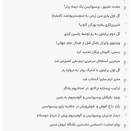
مشت علیپور، پرسپولیس یک نیمه برتر!
گل اول پاری سن ژرمن به منچستریونایتد (امبایه)
شیرین‌کاری بامزه یورگن کلوپ!
گل دوم برایتون به رم توسط یاسین آیاری
ویدیوی وایرال یامال قبل از فینال جام جهانی!
رسمی: کاپیتان پیکان تمدید کرد
سرمربی استقلال سرمربی تیم ملی کشورش شد
گل اول برایتون با شلیک روتر به دروازه رم
مدیر تیم سایپا انتخاب شد
ترکیب پرستاره تراکتور در استادیوم یادگار
ورود بازیکنان پرسپولیس و آلومینیوم به زمین
بازار داغ آغوش و خوش‌و‌بش در حاشیه بازی پرسپولیس
دیدار مدیران پرسپولیس و آلومینیوم پیش از دیدار دوستانه
پیام تسلیت احساسی نخستین باشگاه لیونل مسی