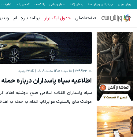
پیش بینی
اپلیکیشن ورزش سه
پخش زنده
اخبار ورزشی
پادکست
تماس با ما
تبلیغات
صفحه‌اصلی
جدول لیگ برتر
برنامه بــرجـــام
ویدیو
کد:
2366133
18 خرداد 1405 ساعت 08:09
23.5K
بازدید
اطلاعیه سپاه پاسداران درباره حمله
سپاه پاسداران انقلاب اسلامی صبح دوشنبه اعلام کر
موشک های بالستیک هواپرتاب اقدام به حمله به اهدا