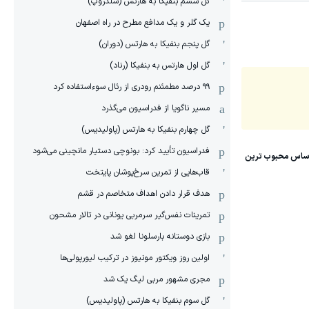
گل ششم بنفیکا به هارتس (شلدروپ)
یک گلر و یک مدافع مطرح در راه اصفهان
گل پنجم بنفیکا به هارتس (دوران)
گل اول هارتس به بنفیکا (رناد)
۹۹ درصد مطمئنم رودری از رئال سوءاستفاده کرد
مسیر ناگویا از فدراسیون می‌گذرد
گل چهارم بنفیکا به هارتس (پاولیدیس)
فدراسیون تأیید کرد: بونوچی دستیار مانچینی می‌شود
قاب‌هایی از تمرین سرخ‌پوشان پایتخت
هدف قرار دادن اهداف متخاصم در قشم
‏تمرینات نفس‌گیر سرمربی یونانی در تالار مشحون
بازی دوستانه بارسلونا لغو شد
اولین روز ویکتور مونیوز در ترکیب لیورپولی‌ها
مجری مشهور مربی لیگ یک شد
گل سوم بنفیکا به هارتس (پاولیدیس)