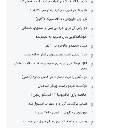
خیبر با اضافه شدن نفرات جدید، آماده فصل تازه
قالیباف در توییت جدید به ترامپ کنایه زد
گل اول لخ‌پوزنان به کلاکسویک (آگنرو)
دو پاس گل برای حردانی پس از استوری جنجالی
خوشامدگویی رئال مادرید به دیامونده
میلاد محمدی بالاخره در 11 نفر
حالا رسمی است: وینیسیوس شش ساله بست
اتاق فرماندهی نیروهای سعودی هدف حملات موشکی
یمن
ذوب‌آهن با کیت متفاوت در فصل جدید (عکس)
بازگشت امیدوارکننده وینگر استقلال
خلاصه بازی جاگیلونیا 2 - گلاسکو رنجرز 1
آسانی برگشت، گل زد و سهراب امیدوار شد
یوونتوس - ناپولی ، فصل 2020 سری آ
رسمی: پدیده فرانسوی به پاری‌سن‌ژرمن پیوست