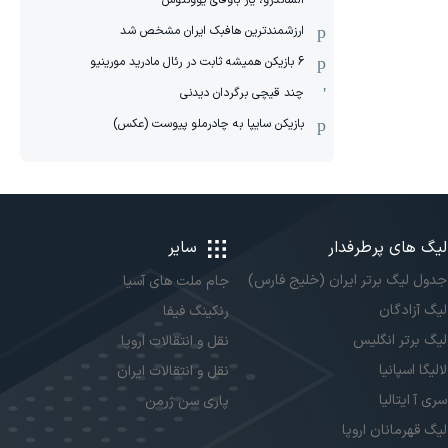
الساندرو، یار باوفای یوونتوس
ارزشمندترین هافبک ایران مشخص شد
6 بازیکن همیشه ثابت در رئال مادرید مورینیو
چند قیچی برگردان دیدنی
بازیکن سایپا به چادرملو پیوست (عکس)
لیگ های پرطرفدار
سایر
جدول لیگ برتر ایران (خلیج فارس)
جام ملت های آسیا
لیگ آزادگان
رنکینگ فیفا
لیگ برتر انگلیس
نقل و انتقالات اروپا
لالیگا اسپانیا
نقل و انتقالات ایران
سری آ ایتالیا
پاری سن ژرمن
لیگ قهرمانان اروپا