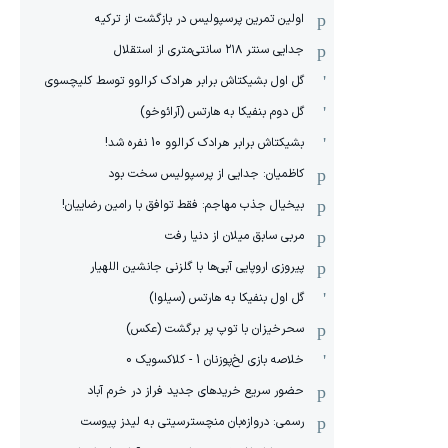
اولین تمرین پرسپولیس در بازگشت از ترکیه
جدایی سنتر ۲۱۸ سانتی‌متری از استقلال
گل اول بشیکتاش برابر هرادک کرالوو توسط کلیچسوی
گل دوم بنفیکا به هارتس (آرائوخو)
بشیکتاش برابر هرادک کرالوو 10 نفره شد!
کاظمیان: جدایی از پرسپولیس سخت بود
بیخیال جذب مهاجم: فقط توافق با رامین رضاییان!
مربی سابق میلان از دنیا رفت
پیروزی اروپایی آبی‌ها با گلزنی جانشین اللهیار
گل اول بنفیکا به هارتس (سیلوا)
سحرخیزان با توپ پر برگشت (عکس)
خلاصه بازی لخ‌پوزنان 1 - کلاکسویک 0
حضور سریع خریدهای جدید فراز در خرم آباد
رسمی: دروازه‌بان منچسترسیتی به لیدز پیوست