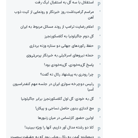
استقلال با سه گل به استقبال لیگ رفت
مراسم گرامیداشت روز خبرنگار و رونمایی از کیت ذوب
آهن
اعلام رضایت ترامپ از روند مسائل مربوط به ایران
گل دوم جاگیلونیا به گلاسکورنجرز
حفظ رکوردهای جهانی دو ستاره وزنه برداری
حمله نیروهای اسرائیلی به خبرنگار پرس‌تی‌وی
پاسخ گل‌به‌خودی، گل‌به‌خودی بود!
چرا رودری به پیشنهاد رئال نه گفت؟
رئیس دوچرخه سواری ایران در جلسه مهم کنفدراسیون
آسیا
گل به خودی؛ گل اول گلاسکورنجرز برابر جاگیلونیا
مچ اندازی بدون حاصل نساجی و پیکان!
اولین حضور کارتساس در میان زنبورها
کلا دو‌ رشته مدال آور داریم، آنها را ویژه ببینید!
دیومانده: آمدن به رئال رویایی بود که به حقیقت پیوست