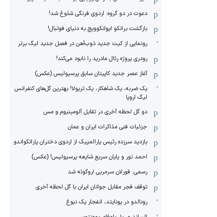
دعوت در دو گروه: اردوی فرنگی شلوغ شد!
بازگشت برانکو ایوانکوویچ به دنیای فوتبال!
رونمایی از کیت جدید ذوب‌آهن در فصل جدید لیگ برتر
رودری پروژه رئال مادرید را نابود می‌کند!
آغاز عصر جدید کاپیتان سابق پرسپولیس (عکس)
یک ضربه، یک شاهکار، یک تریولا! بهترین گل‌های کنفرانس
لیگ اروپا
دو گل لحظه آخری در تقابل آلومینیوم و مس
جزئیات فنی مذاکرات ایران و عمان
بازدید سرزده رئیس پارالمپیک از اردوی دختران پاراتکواندو
احمد نور و پایان سریع شایعه پرسپولیس! (عکس)
رسمی: فورلان سرمربی اروگوئه شد
توقف فجر مقابل جوانان ایران با گل لحظه آخری
رونالدو در یونایتد، انفجار یک نبوغ