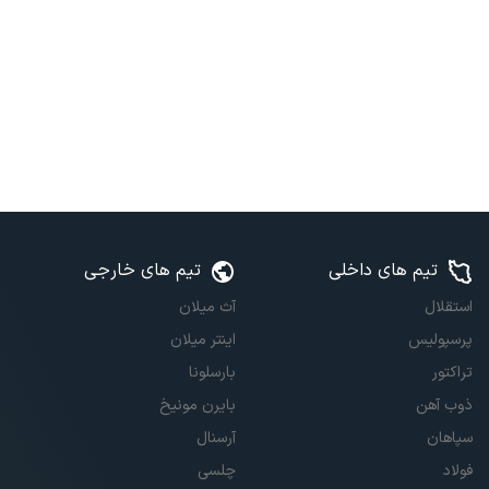
تیم های داخلی
تیم های خارجی
استقلال
آث میلان
پرسپولیس
اینتر میلان
تراکتور
بارسلونا
ذوب آهن
بایرن مونیخ
سپاهان
آرسنال
فولاد
چلسی