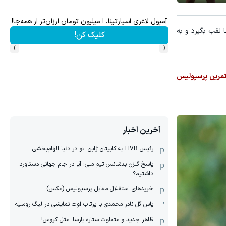
۳ دلار پاداش در هر لات معاملاتی در بروکر اینوسلو
ن داروهای لاغری برای شروع کاهش وزن، ارسال از داروخانه های نزدیکت!
لقب بگیرد و به
کلیک کن!
ثبت نام
›
‹
 تمرین پرسپولیس
آخرین اخبار
رئیس FIVB به کاپیتان ژاپن: تو در دنیا الهام‌بخشی
پاسخ گلزن بدشانس تیم ملی: آیا در جام جهانی دستاورد
داشتیم؟
خریدهای استقلال مقابل پرسپولیس (عکس)
پاس گل نادر محمدی با پرتاب اوت نمایشی در لیگ روسیه
ظاهر جدید و متفاوت ستاره بارسا: مثل کروس!