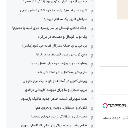
جدایی از دو عشق؛ بدترین روز زندگی لئو مسی!
شبیه دمبله: امید بارسا به درخشش الماس غنایی
سپاهان امروز یک مدافع می‌خرد!
جنگ داخلی لهستان بر سر روسیه: بازی کنیم یا تحریم؟
یک توپ فوتبال و تصادف در بزرگراه
یزدانی برای جنگ ستارگان آماده می شود(عکس)
دفع توپ در زمین، تصادف در بزرگراه!
رضاوند، مهره ویژه محرم برای فصل جدید
ملی‌پوش بسکتبال زنان استقلالی شد
پورعلی‌گنجی در آستانه توافق با یک تیم خارجی
بیرو، شجاع و ماجرای بازوبند کاپیتانی تراکتور
همه سورپرایز شدند؛ ظاهر جدید هافبک بارسلونا
نکونام و استقلال، دوباره روبه‌روی هم!
بمب نقل و انتقالاتی ژابی، بازیکن نیست!
تر دیده بشه،
قطعی شد: پدیده ایرانی در جام باشگاه‌های جهان