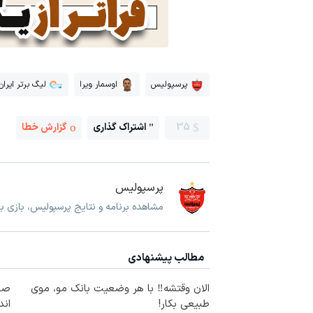
پرسپولیس
اوسمار ویرا
لیگ برتر ایران
35
اشتراک گذاری
گزارش خطا
پرسپولیس
مشاهده برنامه و نتایج پرسپولیس، بازی 
مطالب پیشنهادی
الان وقتشه‼️ با هر وضعیت بانک مو، موی
صو
طبیعی بکار!
اند