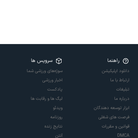
راهنما
سرویس ها
دانلود اپلیکیشن
سوژه‌های ورزشی شما
ارتباط با ما
اخبار ورزشی
تبلیغات
پادکست
درباره ما
لیگ ها و رقابت ها
ابزار توسعه دهندگان
ویدئو
فرصت های شغلی
روزنامه
قوانین و مقررات
نتایج زنده
DMCA
آنتن