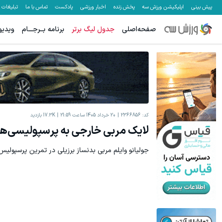
پیش بینی
اپلیکیشن ورزش سه
پخش زنده
اخبار ورزشی
پادکست
تماس با ما
تبلیغات
صفحه‌اصلی
جدول لیگ برتر
برنامه بــرجـــام
ویدیو
کد:
2366856
20 خرداد 1405 ساعت 21:59
17.3K
بازدید
لایک مربی خارجی به پرسپولیسی‌ه
جولیانو وایلم مربی بدنساز برزیلی در تمرین پرسپولی