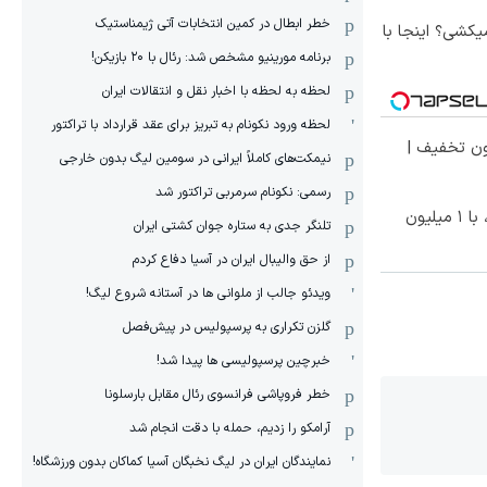
خطر ابطال در کمین انتخابات آتی ژیمناستیک
کشی؟ اینجا با
برنامه مورینیو مشخص شد: رئال با ۲۰ بازیکن!
لحظه به لحظه با اخبار نقل و انتقالات ایران
لحظه ورود نکونام به تبریز برای عقد قرارداد با تراکتور
ون تخفیف |
نیمکت‌های کاملاً ایرانی در سومین لیگ بدون خارجی
رسمی: نکونام سرمربی تراکتور شد
بهترین قیمت داروهای لاغری، با ۱ میلیون
تلنگر جدی به ستاره جوان کشتی ایران
از حق والیبال ایران در آسیا دفاع کردم
ویدئو جالب از ملوانی ها در آستانه شروع لیگ!
گلزن تکراری به پرسپولیس در پیش‌فصل
خبرچین پرسپولیسی ها پیدا شد!
خطر فروپاشی فرانسوی رئال مقابل بارسلونا
آرامکو را زدیم، حمله با دقت انجام شد
نمایندگان ایران در لیگ نخبگان آسیا کماکان بدون ورزشگاه!