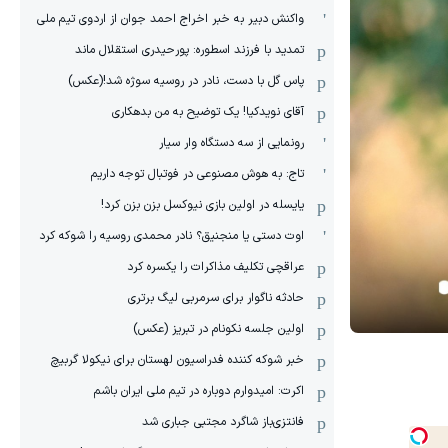
واکنش دبیر به خبر اخراج احمد جوان از اردوی تیم ملی
تمدید با فرزند اسطوره: پورحیدری استقلال ماند
پاس گل با دست، نادر در روسیه سوژه شد!(عکس)
آقای نویدکیا! یک توضیح به من بدهکاری
رونمایی از سه دستگاه وار سیار
تاج: به هوش مصنوعی در فوتبال توجه داریم
یایسله در اولین بازی نیوکسل بزن بزن کرد!
اوت دستی یا منجنیق؟ نادر محمدی روسیه را شوکه کرد
عراقچی تکلیف مذاکرات را یکسره کرد
حادثه ناگوار برای سرمربی لیگ برتری
اولین جلسه نکونام در تبریز (عکس)
خبر شوکه کننده فدراسیون لهستان برای نیکولا گربیچ
اکرت: امیدوارم دوباره در تیم ملی ایران باشم
فانتزی‌باز شاگرد مجتبی جباری شد