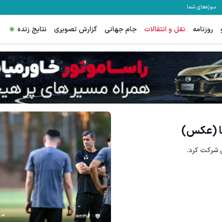
سوژه‌های شما
روزنامه
نقل و انتقالات
جام جهانی
گزارش تصویری
نتایج زنده
میدونستی میتونی از بالا رفتن ارزش سهام گوگل سود کسب ک
بونوس واریز 
ثبت نام کنید
ا (عکس)
س شرکت کرد.