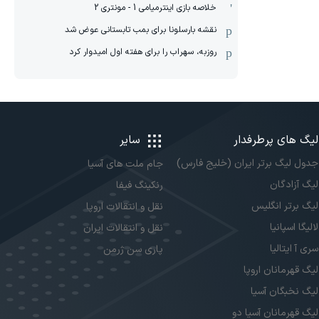
خلاصه بازی اینترمیامی 1 - مونتری 2
نقشه بارسلونا برای بمب تابستانی عوض شد
روزبه، سهراب را برای هفته اول امیدوار کرد
لیگ های پرطرفدار
سایر
جدول لیگ برتر ایران (خلیج فارس)
جام ملت های آسیا
لیگ آزادگان
رنکینگ فیفا
لیگ برتر انگلیس
نقل و انتقالات اروپا
لالیگا اسپانیا
نقل و انتقالات ایران
سری آ ایتالیا
پاری سن ژرمن
لیگ قهرمانان اروپا
لیگ نخبگان آسیا
لیگ قهرمانان آسیا دو