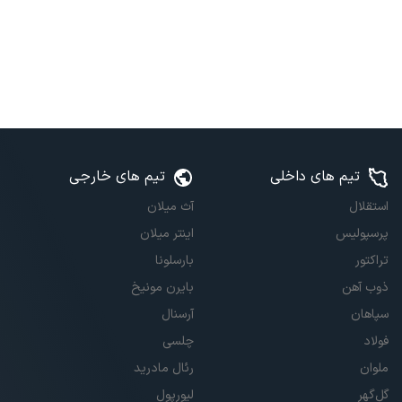
تیم های داخلی
تیم های خارجی
استقلال
آث میلان
پرسپولیس
اینتر میلان
تراکتور
بارسلونا
ذوب آهن
بایرن مونیخ
سپاهان
آرسنال
فولاد
چلسی
ملوان
رئال مادرید
گل‌گهر
لیورپول