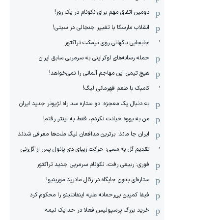
دومین اتفاق مهم برای نکونام در یک روز!
انقلاب مارسکا با تغییر جنجالی در سیتی!
جابجایی ناگهانی روی نیمکت تراکتور
حمله رسانه‌های اوکراینی به سرمربی سابق ایران
هیچ‌ تیمی این مهاجم آلمانی را نمی‌خواهد!
کامبک با طعم قهرمانی لیگ!
به دنبال یک معجزه: دو ستاره سد راه لژیونر جدید ایران
من به یووه خیانت نکردم، فقط به اینتر رفتم!
ایران جا ماند: برترین مدافعان لیگ ملت‌ها معرفی شدند
تقدیم گل به مسی؛ حرکت زیبای دی پائول پس از گل‌زنی
فوری: ربیعی رفت، نکونام سرمربی جدید تراکتور
ستاره‌ای بدون جایگاه در رئال مادرید مورینیو!
فیفا کمپین بی‌رحمانه علیه اینفانتینو را محکوم کرد
خرید بزرگ پرسپولیس فعلا در حد یک نیمه