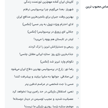
کاپیتان ایران آماده مهم‌ترین تورنمنت زندگی
شهریار: بعدا می‌گویم چرا پرسپولیس نرفتم
بهترین وقت جبران برای باتجربه‌ترین مدافع ایران
ادای احترام ویژه دی‌پل به پدر مسی! (عکس)
جلالی لای زرورق در پرسپولیس! (عکس)
اینتر در تابستان هم یووه را می‌برد!
ربیعی و دستیارانش تبریز را ترک کردند
جذاب‌ترین بازی روز: ستاره ایرانی مقابل چلسی!
نکونام وارد تبریز شد (عکس)
رضا نور: زارع در پرسپولیس بهترین دفاع ایران می‌شود
ابی صادقی: جوانها به سایپا بیایند و پیشرفت کنند!
مسی با جت شخصی در مراسم تدفین پدر
نصی: استقلال بازیکنی در حد رامین پیدا نخواهد کرد
عصبانیت شدید و عجیب اوسیمن در دیدار دوستانه!
موضع ستاره بارسا: رودری بازیکن ما نیست!