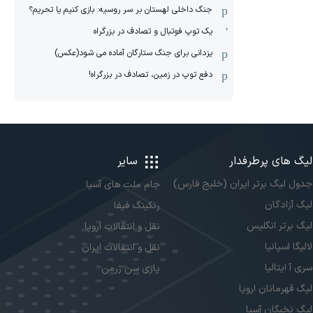
جنگ داخلی لهستان بر سر روسیه: بازی کنیم یا تحریم؟
یک توپ فوتبال و تصادف در بزرگراه
یزدانی برای جنگ ستارگان آماده می شود(عکس)
دفع توپ در زمین، تصادف در بزرگراه!
لیگ های پرطرفدار
سایر
جدول لیگ برتر ایران (خلیج فارس)
جام ملت های آسیا
لیگ آزادگان
رنکینگ فیفا
لیگ برتر انگلیس
نقل و انتقالات اروپا
لالیگا اسپانیا
نقل و انتقالات ایران
سری آ ایتالیا
پاری سن ژرمن
لیگ قهرمانان اروپا
لیگ نخبگان آسیا