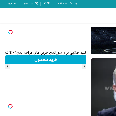
یکشنبه ۱۸ مرداد
-
15:46
جستجو
ورود
 راه درمان جلو پاته!
کلید طلایی برای سوزاندن چربی های مزاحم بدن(60%تخفیف تا امشب)
خرید محصول
›
‹