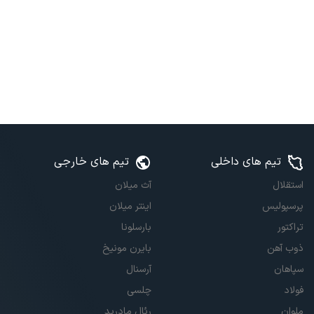
تیم های داخلی
تیم های خارجی
استقلال
آث میلان
پرسپولیس
اینتر میلان
تراکتور
بارسلونا
ذوب آهن
بایرن مونیخ
سپاهان
آرسنال
فولاد
چلسی
ملوان
رئال مادرید