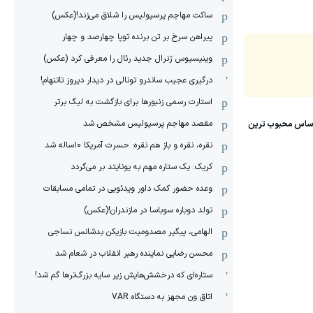
ساکت مهاجم پرسپولیس را شلاق می‌زند!(عکس)
پیراهن سرخ بر تن برنده توپا چهارصد و چهار
وینیسیوس ژنرال جدید رئال را معرفی کرد (عکس)
درگیری عجیب ساندرو تونالی در دیدار دیروز تاتنهام!
استارت رسمی زنبورها برای بازگشت به لیگ برتر
مقصد مهاجم پرسپولیس مشخص شد
نقره، نقره و باز هم نقره: حسرت آمریکا ۱۰‌ساله شد
کریک: یک ستاره مهم به یونایتد بر می‌گردد
وعده حضور کمک داور ویدئویی در تمامی مسابقات
تولد دوباره سوباسا در مازندران!(عکس)
الهامی، پیگیر مصدومیت بازیکن بدشانس نساجی
محسن رضایی نماینده رهبر انقلاب در شعام شد
ستاره‌ای که درخشش‌هایش زیر سایه بزرگ‌ترها گم شد!
اتاق ون مجهز به دستگاه VAR