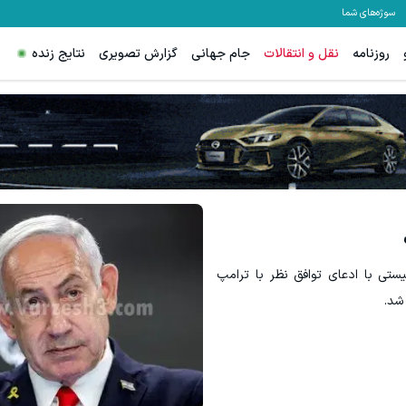
سوژه‌های شما
روزنامه
نقل و انتقالات
جام جهانی
گزارش تصویری
نتایج زنده
 فقط در 3 هفته ترمیمش کن!😍
چرا هنوز داری با درد راه میری؟ وقتی
کلیک کن!
◀ پرسش‌نامه
ستی با ادعای توافق نظر با ترامپ
 شد.