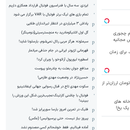
ایزدی: سه سال با فدراسیون فوتبال قرارداد همکاری داریم
تمام بازی های لیگ برتر فوتبال با VAR برگزار می شود
پاداش 3 میلیاردی در انتظار تیراندازان طلایی
گل اول اتلتیکومادرید به منچسترسیتی(دومینگز)
یم چجوری
ش مجانیه
سیمئونه: هرگز مربی رئال نمی‌شوم، بارسلونا شاید!
قهرمانی لژیونر ایرانی در جام حذفی میانمار
 برای زمان
اسطوره لیورپول آرائوخو را ویران کرد!
مدافع جوان بعثت به چادرملو پیوست
حسین‌نژاد در وضعیت مهدی طارمی!
ا ۱ میلیون تومان ارزان‌تر از
سکوت مهدی تاج در قبال رسوایی جهانی اینفانتینیو
فوتبال با چاشنی کارتینگ؛عجیب‌ترین شکل این ورزش را
ببینید!
خانه های
 پک یخ!
فلیک در تمرین امروز بارسا سورپرایز شد!
پیروز بباز نیست، حتی پرسپولیس! (عکس)
آماده فینالیم، فقط خوشحالم کسی مصدوم نشد