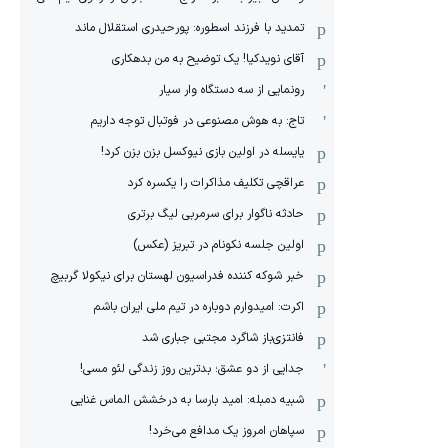
تمدید با فرزند اسطوره: پورحیدری استقلال ماند
آقای نویدکیا! یک توضیح به من بدهکاری
رونمایی از سه دستگاه وار سیار
تاج: به هوش مصنوعی در فوتبال توجه داریم
یایسله در اولین بازی نیوکسل بزن بزن کرد!
عراقچی تکلیف مذاکرات را یکسره کرد
حادثه ناگوار برای سرمربی لیگ برتری
اولین جلسه نکونام در تبریز (عکس)
خبر شوکه کننده فدراسیون لهستان برای نیکولا گربیچ
اکرت: امیدوارم دوباره در تیم ملی ایران باشم
فانتزی‌باز شاگرد مجتبی جباری شد
جدایی از دو عشق؛ بدترین روز زندگی لئو مسی!
شبیه دمبله: امید بارسا به درخشش الماس غنایی
سپاهان امروز یک مدافع می‌خرد!