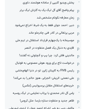
پخش ویدیو کلیپی از سامانه هوشمند داوری
پیام واضح آقای گل لیگ یک به گلزنان لیگ برتر
زمان معارفه نکونام مشخص شد
دبیر: احمد جوان فقط به یک شرط اخراج نمی‌شود
مربی پرتغالی در کادر فنی چادرملو ماند
موسیمانه با یک‌چهارم قرارداد استقلال در تیم ملی
قایدی به دنبال یک فصل متفاوت در النصر
مالدینی فاش کرد: چرا پپ و آنچلوتی نه گفتند!
درخواست تاج برای ورود هوش مصنوعی به فوتبال
رئیس FIVB به کاپیتان ژاپن: تو در دنیا الهام‌بخشی
علی نعمتی: اتریش- الجزایر، هنوز حالم را بد می‌کند!
خریدهای استقلال مقابل پرسپولیس (عکس)
پاس گل نادر محمدی با پرتاب نمایشی در لیگ روسیه
ظاهر جدید و متفاوت ستاره بارسا: مثل کروس!
واکنش دبیر به خبر اخراج احمد جوان از اردوی تیم ملی