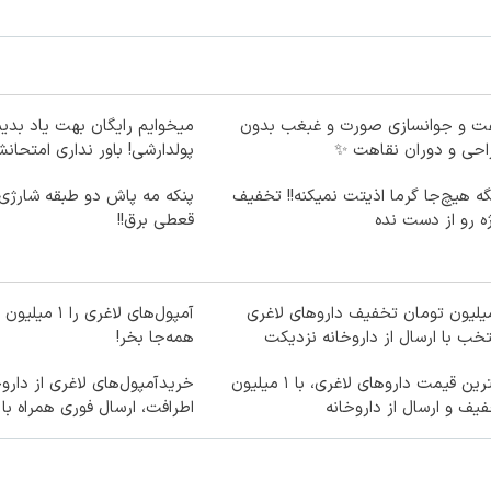
لیفت و جوانسازی صورت و غبغب بدون
میخوایم رایگان بهت یاد بد
احی و دوران نقاهت ✨
پولدارشی! باور نداری امتحان
ه هیچ‌جا گرما اذیتت نمیکنه!! تخفیف
پنکه مه پاش دو طبقه شارژی،
ه رو از دست نده
قعطی برق!!
میلیون تومان تخفیف داروهای لاغری
آمپول‌های لاغری ر
خب با ارسال از داروخانه نزدیکت
همه‌جا بخر!
بهترین قیمت داروهای لاغری، با ۱ میلیون
خریدآمپول‌های لاغری از دارو
یف و ارسال از داروخانه‌
اطرافت، ارسال فوری همراه با