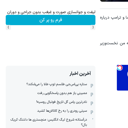
 یک برگ چک صیادی
لیفت و جوانسازی صورت و غبغب بدون جراحی و دوران نقاهت ✨
 و ترامپ درباره
ر
فرم رو پر کن
›
‹
که من نخست‌وزیر
آخرین اخبار
ستاره پی‌اس‌جی طلسم توپ طلا را می‌شکند؟
ممبینی باز هم بدون پاسخگویی رفت
نادر‌ترین پاس گل تاریخ فوتبال روسیه!
سیتی رودری را به رخ کاتالان‌ها کشید
درآستانه شروع لیگ انگلیس؛ منچستری ها دلتنگ کریک
بال؟