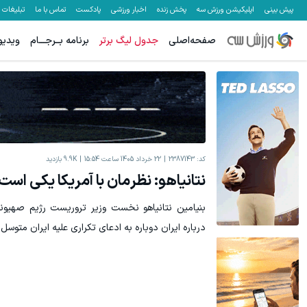
پیش بینی
اپلیکیشن ورزش سه
پخش زنده
اخبار ورزشی
پادکست
تماس با ما
تبلیغات
صفحه‌اصلی
جدول لیگ برتر
برنامه بــرجـــام
ویدیو
این دکتر شیرازی کرم ترمیم زخم ایرانی را ساخت!!!
جای بخیه داری؟؟
کلیک کن!
کد:
2387143
22 خرداد 1405 ساعت 15:54
9.9K
بازدید
نتانیاهو: نظرمان با آمریکا یکی است
بنیامین نتانیاهو نخست وزیر تروریست رژیم صهیونی
درباره ایران دوباره به ادعای تکراری علیه ایران متوسل