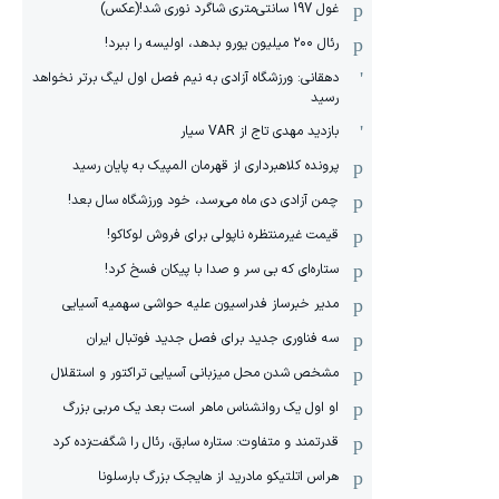
غول 197 سانتی‌متری شاگرد نوری شد!(عکس)
رئال ۲۰۰ میلیون یورو بدهد، اولیسه را ببرد!
دهقانی: ورزشگاه آزادی به نیم فصل اول لیگ برتر نخواهد
رسید
بازدید مهدی تاج از VAR سیار
پرونده کلاهبرداری از قهرمان المپیک به پایان رسید
چمن آزادی دی ماه می‌رسد، خود ورزشگاه سال بعد!
قیمت غیرمنتظره ناپولی برای فروش لوکاکو!
ستاره‌ای که بی سر و صدا با پیکان فسخ کرد!
مدیر خبرساز فدراسیون علیه حواشی سهمیه آسیایی
سه فناوری جدید برای فصل جدید فوتبال ایران
مشخص شدن محل میزبانی آسیایی تراکتور و استقلال
او اول یک روانشناس ماهر است بعد یک مربی بزرگ
قدرتمند و متفاوت: ستاره سابق، رئال را شگفت‌زده کرد
هراس اتلتیکو مادرید از هایجک بزرگ بارسلونا