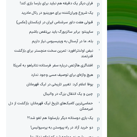
فران دیگر یک دقیقه هم نباید برای بارسا بازی کند!
یک شروع ویران‌کننده برای مورینیو در رئال مادرید
قبولی هفت داور سرشناس ایران در ازبکستان (عکس)
ساپینتو: برابر سالزبورگ باید بی‌نقص باشیم
بله، ما در آرسنال به وینیسیوس نیاز داریم
نبض اولدترافورد؛ تمرین سخت منچستر برای بازگشت
قدرتمند
افشاگری هاآرتص درباره سفر فرستاده نتانیاهو به آمریکا
هیچ واژه‌ای برای توصیف مسی وجود ندارد
یوفا اعلام کرد: تغییر تاریخی در لیگ قهرمانان
چین و یک انتقال بزرگ در والیبال
حماسی‌ترین کامبک‌های تاریخ لیگ قهرمانان؛ بازگشت از دل
غیرممکن
یک بازی دوستانه دیگر بارسلونا هم لغو شد؟!
دو خرید آزاد در راه پیوستن به پرسپولیس!