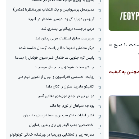
یحیی با چیزی مواجه شد که توقع نداشت!
مدیرعامل پرسپولیس و یک انتخاب غیرمنتظره! (عکس)
گریزمان دوباره گل زد؛ دومین شاهکار در آمریکا!
مربی برجسته بریتانیایی بستری شد
سرپرست سابق استقلال مربی پیکان شد
شاگردان حسام حسن قرار است آخرین تمرین خود قبل از مسابقه با بلژیک را در ورزشگاه هاسکی بالپارک برگزار کنند که این تمرین ساعت ۱۰ صبح به
دیگر مطمئن شدیم! دفاع راست آرسنال طلسم شده
.
پلیس کره ‌جنوبی ساختمان فدراسیون فوتبال را بست!
چالش سخت شوت‌زنی با جمال موسیالا
همچنین به کیفیت
روایت احساسی فدراسیون والیبال از تمرین تیم ملی
اتلتیکو مادرید سئول را تکان داد!
دو ایرانی در جمع غول‌های دفاعی آسیا
بودجه سپاهان از تورم جا ماند!
فشار امارات به ترامپ برای حمله زمینی به ایران
اختصاصی: بمب قرمز زیر پای رامین رضاییان
معارفه زیبا و تماشایی ووزینیا در ورزشگاه خانگی کولوکولو