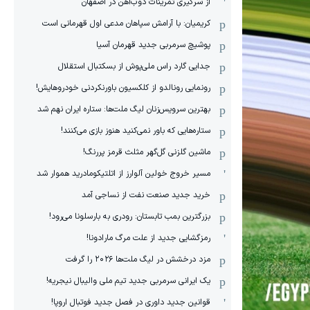
از سرگیری تمرینات ذوب‌آهن در اصفهان
کریمیان: با آرامش سپاهان مدعی اول قهرمانی است
پوشیچ سرمربی جدید قهرمان آسیا
جدایی گارد راس ملی‌پوش از بسکتبال استقلال
رونمایی رونالدو از کلکسیون باورنکردنی خودروهایش!
بهترین سرویس‌زنان لیگ ملت‌ها: ستاره ایران نهم شد
ستاره‌هایی که باور نمی‌کنید هنوز بازی می‌کنند!
ماشین گلزنی گل‌گهر مثلث قرمز پررنگ!
مسیر خروج خولین آلوارز از اتلتیکومادرید هموار شد
خرید جدید صنعت نفت از نساجی آمد
بزرگترین بمب تابستان: رودری به بارسلونا می‌رود!
رمزگشایی جدید از علت مرگ مارادونا!
مزد درخشش در لیگ ملت‌ها ٢٠٢۶ را گرفت
یک ایرانی سرمربی جدید تیم ملی والیبال نیجریه!
قوانین جدید داوری در فصل جدید فوتبال اروپا!