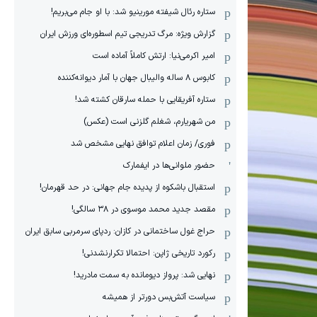
ستاره رئال شیفته مورینیو شد: با او جام می‌بریم!
گزارش ویژه: مرگ تدریجی تیم اسطوره‌ای ورزش ایران
امیر اکرمی‌نیا: ارتش کاملاً آماده است
کابوس ۸ ساله والیبال جهان با آمار دیوانه‌کننده
ستاره آفریقایی با حمله سارقان کشته شد!
من شهریارم، شغلم گلزنی است (عکس)
فوری/ زمان اعلام توافق نهایی مشخص شد
حضور ملوانی‌ها در ایفمارک
استقبال باشکوه از پدیده جام جهانی: در حد قهرمان!
مقصد جدید محمد موسوی در ٣٨ سالگی!
حراج غول ساختمانی در کازان: ردپای سرمربی سابق ایران
رکورد تاریخی ژاپن: احتمالا تکرارنشدنی!
نهایی شد: پرواز دیومانده به سمت مادرید!
سیاست آتش‌بس دورتر از همیشه