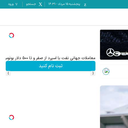
پنجشنبه ۱۵ مرداد
-
16:31
جستجو
ورود
میدونستی میتونی از بالا رفتن ارزش سهام گوگل سود کسب 
ثبت نام کنید
›
‹