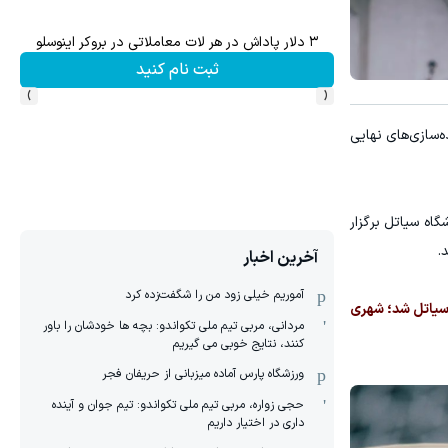
میدونستی میتونی روی سهام آدیداس سرمایه گذاری کنی؟
ثبت نام کنید
›
‹
‌سازی‌های نهایی
وشنبه (به وقت ایران) در ورزشگاه سیاتل برگزار
.
آخرین اخبار
آموریم خیلی زود من را شگفت‌زده کرد
 سیاتل شد؛ شهری
مردانی، مربی تیم ملی تکواندو: بچه ها خودشان را باور
کنند، نتایج خوبی می گیریم
ورزشگاه پارس آماده میزبانی از حریفان فجر
حجی زواره، مربی تیم ملی تکواندو: تیم جوان‌ و آینده
داری در اختیار داریم