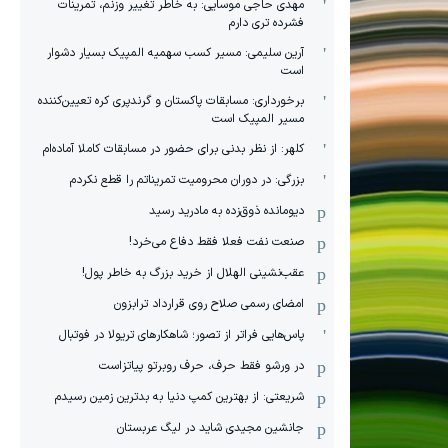
مهدی حاجی موسایی: به خاطر تغییر وزنم، تمرینات
فشرده تری دارم
آرین سلیمی: مسیر کسب سهمیه المپیک بسیار دشوار
است
برخورداری: مسابقات پاکستان و گرندپری کره تعیین‌کننده
مسیر المپیک است
کلهر: از نظر بدنی برای حضور در مسابقات کاملا آماده‌ام
بزرگی: در دوران محرومیت تمریناتم را قطع نکردم
دیومانده ذوق‌زده به مادرید رسید
صنعت نفت فعلا فقط دفاع می‌خرد!
عقب‌نشینی الهلال از خرید بزرگ به خاطر پول!
امضای رسمی صلاح روی قرارداد ترابزون
پاس‌هایی فراتر از تصور؛ شاهکارهای تریولا در فوتبال
در ورشو فقط حرف، حرف روبرتو پیاتزاست
شریعتی: از بهترین کمپ‌ دنیا به بدترین زمین‌ رسیدم
جانشین مجیدی شاید در لیگ عربستان