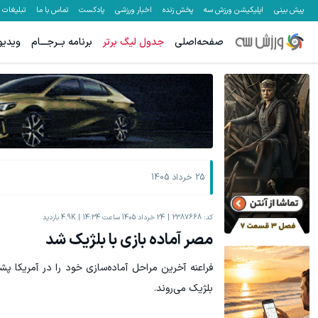
پیش بینی
اپلیکیشن ورزش سه
پخش زنده
اخبار ورزشی
پادکست
تماس با ما
تبلیغات
صفحه‌اصلی
جدول لیگ برتر
برنامه بــرجـــام
ویدیو
معاملات جهانی نفت با اسپرد از صفر و تا ۵۰۰ دلار بونوس اولیه
معاملات جهانی ط
ثبت نام کنید
25 خرداد 1405
کد:
2387668
24 خرداد 1405 ساعت 14:34
4.9K
بازدید
مصر آماده بازی با بلژیک شد
فراعنه آخرین مراحل آماده‌سازی خود را در آمریکا پش
بلژیک می‌روند.