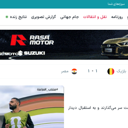
سوژه‌های شما
روزنامه
نقل و انتقالات
جام جهانی
گزارش تصویری
نتایج زنده
لا با اسپرد صفر و تا ۵۰۰ دلار بونوس
گردونه شانس ps5 جایزه میده 🔥
ثبت نام کنید
بچرخونش
بلژیک
1
-
1
مصر
ت سر می‌گذارند و به استقبال دیدار