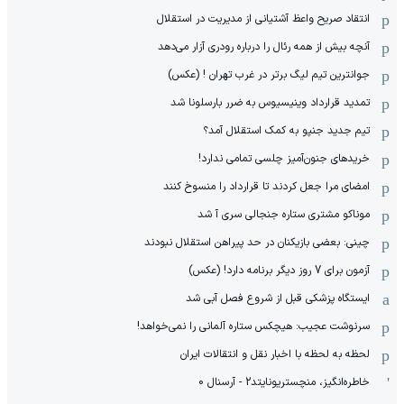
انتقاد صریح واعظ آشتیانی از مدیریت در استقلال
آنچه بیش از همه رئال را درباره رودری آزار می‌دهد
جوانترین تیم لیگ برتر در غرب تهران ! (عکس)
تمدید قرارداد وینیسیوس به ضرر بارسلونا شد
تیم جدید جنپو به کمک استقلال آمد؟
خریدهای جنون‌آمیز چلسی تمامی ندارد!
امضای مرا جعل کردند تا قرارداد را منسوخ کنند
موناکو مشتری ستاره جنجالی سری آ شد
چینی: بعضی بازیکنان در حد پیراهن استقلال نبودند
آزمون برای 7 روز دیگر برنامه دارد! (عکس)
ایستگاه پزشکی قبل از شروع فصل آبی شد
سرنوشت عجیب: هیچکس ستاره آلمانی را نمی‌خواهد!
لحظه به لحظه با اخبار نقل و انتقالات ایران
خاطره‌انگیز، منچستریونایتد2 - آرسنال 0