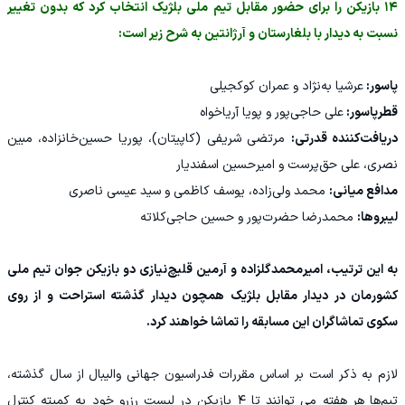
۱۴ بازیکن را برای حضور مقابل تیم ملی بلژیک انتخاب کرد که بدون تغییر
نسبت به دیدار با بلغارستان و آرژانتین به شرح زیر است:
پاسور:
عرشیا به‌نژاد و عمران کوکجیلی
قطرپاسور:
علی حاجی‌پور و پویا آریاخواه
دریافت‌کننده قدرتی:
مرتضی شریفی (کاپیتان)، پوریا حسین‌خانزاده، مبین
نصری، علی حق‌پرست و امیرحسین اسفندیار
مدافع میانی:
محمد ولی‌زاده، یوسف کاظمی و سید عیسی ناصری
لیبروها:
محمدرضا حضرت‌پور و حسین حاجی‌کلاته
به این ترتیب، امیرمحمدگلزاده و آرمین قلیچ‌نیازی دو بازیکن جوان تیم ملی
کشورمان در دیدار مقابل بلژیک همچون دیدار گذشته استراحت و از روی
سکوی تماشاگران این مسابقه را تماشا خواهند کرد.
لازم به ذکر است بر اساس مقررات فدراسیون جهانی والیبال از سال گذشته،
تیم‌ها هر هفته می توانند تا ۴ بازیکن در لیست رزرو خود به کمیته کنترل