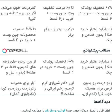
60% تخفیف پوشاک
تا 60 درصد تخفیف
کمردردت خوب می‌شه،
جین وست + خرید در
ویژه جین وست +
اگر این پرسشنامه رو پر
4 قسط
خرید در4 قسط
کنی!!
۱ میلیارد اعتبار خرید
ترکیب برتر از سهام
تا %60 تخفیف
طلا | بدون ضامن و
برتر
محصولات جین وست
چک
+ خرید در 4 قسط
مطالب پیشنهادی
۱ میلیارد اعتبار خرید
60% تخفیف پوشاک
از بین بردن جای زخم
طلا | بدون ضامن و
جین وست + خرید در
های قدیمی، فقط در 3
چک
4 قسط
هفته!! (بدون لیزر و
جراحی)
زانو دردت رو بدون
این دکتر شیرازی کرم
1بار برای همیشه
قرص برای همیشه
ترمیم زخم ایرانی را
زانودردت رودرمان کن!
خوب کن! (قدم اول،
ساخت!!!
(تکنولوژی آلمان)
پرسش‌نامه)
◂پرسشنامه▸
دیدگاه‌ها
لطفا قبل از ارسال دیدگاه خود، حتما
قوانین و مقررات
را مطالعه فرمایید.