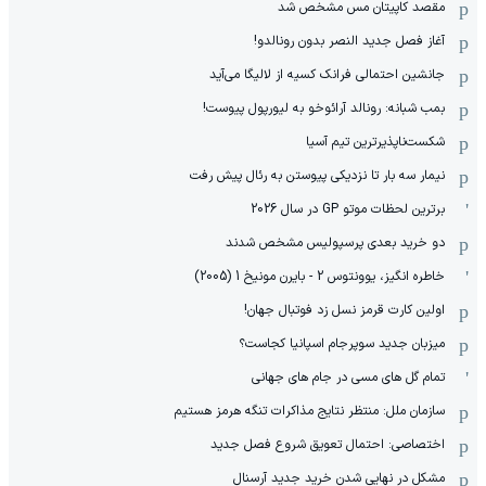
مقصد کاپیتان مس مشخص شد
آغاز فصل جدید النصر بدون رونالدو!
جانشین احتمالی فرانک کسیه از لالیگا می‌آید
بمب شبانه: رونالد آرائوخو به لیورپول پیوست!
شکست‌ناپذیرترین تیم آسیا
نیمار سه بار تا نزدیکی پیوستن به رئال پیش رفت
برترین لحظات موتو GP در سال 2026
دو خرید بعدی پرسپولیس مشخص شدند
خاطره انگیز، یوونتوس 2 - بایرن مونیخ 1 (2005)
اولین کارت قرمز نسل زد فوتبال جهان!
میزبان جدید سوپرجام اسپانیا کجاست؟
تمام گل های مسی در جام های جهانی
سازمان ملل: منتظر نتایج مذاکرات تنگه هرمز هستیم
اختصاصی: احتمال تعویق شروع فصل جدید
مشکل در نهایی شدن خرید جدید آرسنال