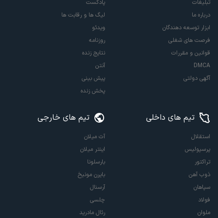
تبلیغات
پادکست
درباره ما
لیگ ها و رقابت ها
ابزار توسعه دهندگان
ویدئو
فرصت های شغلی
روزنامه
قوانین و مقررات
نتایج زنده
DMCA
آنتن
آگهی دولتی
پیش بینی
پخش زنده
تیم های داخلی
تیم های خارجی
استقلال
آث میلان
پرسپولیس
اینتر میلان
تراکتور
بارسلونا
ذوب آهن
بایرن مونیخ
سپاهان
آرسنال
فولاد
چلسی
ملوان
رئال مادرید