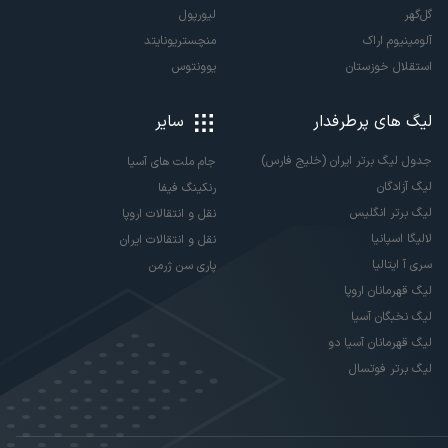
گل‌گهر
لیورپول
آلومینیوم اراک
منچستریونایتد
استقلال خوزستان
یوونتوس
لیگ های پرطرفدار
سایر
جدول لیگ برتر ایران (خلیج فارس)
جام ملت های آسیا
لیگ آزادگان
رنکینگ فیفا
لیگ برتر انگلیس
نقل و انتقالات اروپا
لالیگا اسپانیا
نقل و انتقالات ایران
سری آ ایتالیا
پاری سن ژرمن
لیگ قهرمانان اروپا
لیگ نخبگان آسیا
لیگ قهرمانان آسیا دو
لیگ برتر فوتسال