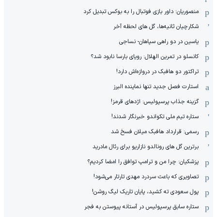
منصوریان: داور بازی فوتبال را به بوکس تبدیل کرد
شکارچیان ثانیه‌ها، گل های لحظه آخر
یاسین در دو راهی سپاهان- نساجی
کانسلو در تمرین الهلال: رویای بارسا نابود شد؟
تراکتور دو هافبک در دروازه‌اش دارد!
استارت فصل جدید تنها نماینده البرز
گزینه جذاب پرسپولیس: اژدهای قرمز!
ستاره تیم ملی تکواندو خبرنگار شدند!
رسمی: قرارداد هافبک میلان فسخ شد
برترین گل های رونالدو نازاریو برای رئال مادرید
پزشکیان: چرا من و ترامپ توافق را امضا کردیم؟
تصاویری که باعث سردرد مهدی تارتار می‌شود!
پول سعودی ته کشید، پایان تاریک لیگ روشن!
ستاره سابق پرسپولیس در آستانه پیوستن به فجر