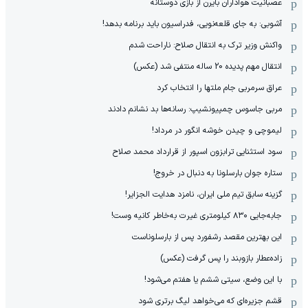
عصبانیت هواداران بایرن از بازی دوستانه
آشوبی: به جای قلعه‌نویی، فدراسیون باید برنامه بدهد!
واکنش وزیر ترک به انتقال صلاح: ناراحت شدم
انتقال مهم پدیده 20 ساله منتفی شد (عکس)
عراق سرمربی جام ملتها را انتخاب کرد
مربی جاسوس چمپیونشیپ: رسانه‌ها بد نشانم دادند
لیموچی و چیدن خوشه انگور در مرداد!
سود استثنایی ترابزون اسپور از قرارداد محمد صلاح
ستاره جوان بارسلونا به دنبال در خروج!
گزینه سابق تیم ملی ایران، نامزد هدایت الجزایر!
جابه‌جایی ۸۳۰ کیلومتری غیرت به‌خاطر کانیه وست!
این بهترین مقصد رشفورد پس از بارسلوناست
زاده‌عطار بازوبند را پس گرفت (عکس)
با این وضع، سیتی ششم یا هفتم می‌شود!
قشم جزیره‌ای که می‌خواهد لیگ برتری شود