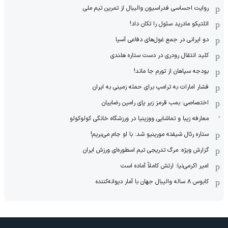
روایت احساسی فدراسیون والیبال از تمرین تیم ملی
اتلتیکو مادرید سئول را تکان داد!
دو ایرانی در جمع غول‌های دفاعی آسیا
کلید انتقال رودری در دست ستاره هلندی
بودجه سپاهان از تورم جا ماند!
فشار امارات به ترامپ برای حمله زمینی به ایران
اختصاصی: بمب قرمز زیر پای رامین رضاییان
معارفه زیبا و تماشایی ووزینیا در ورزشگاه خانگی کولوکولو
ستاره رئال شیفته مورینیو شد: با او جام می‌بریم!
گزارش ویژه: مرگ تدریجی تیم اسطوره‌ای ورزش ایران
امیر اکرمی‌نیا: ارتش کاملاً آماده است
کابوس ۸ ساله والیبال جهان با آمار دیوانه‌کننده