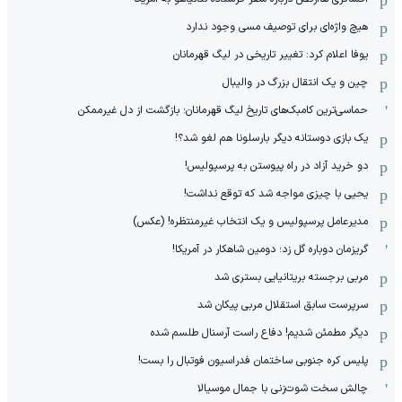
هیچ واژه‌ای برای توصیف مسی وجود ندارد
یوفا اعلام کرد: تغییر تاریخی در لیگ قهرمانان
چین و یک انتقال بزرگ در والیبال
حماسی‌ترین کامبک‌های تاریخ لیگ قهرمانان؛ بازگشت از دل غیرممکن
یک بازی دوستانه دیگر بارسلونا هم لغو شد؟!
دو خرید آزاد در راه پیوستن به پرسپولیس!
یحیی با چیزی مواجه شد که توقع نداشت!
مدیرعامل پرسپولیس و یک انتخاب غیرمنتظره! (عکس)
گریزمان دوباره گل زد؛ دومین شاهکار در آمریکا!
مربی برجسته بریتانیایی بستری شد
سرپرست سابق استقلال مربی پیکان شد
دیگر مطمئن شدیم! دفاع راست آرسنال طلسم شده
پلیس کره ‌جنوبی ساختمان فدراسیون فوتبال را بست!
چالش سخت شوت‌زنی با جمال موسیالا