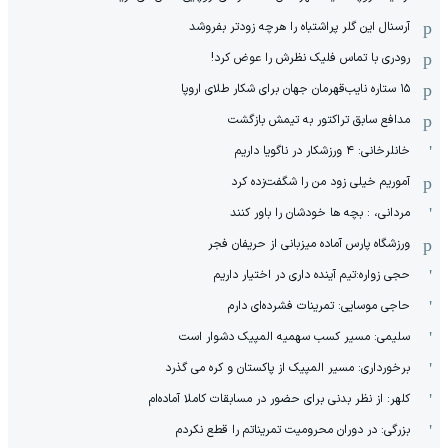
آرسنال این گلر پراشتباه را هرچه زودتر بفروشد
رودری با تماس فلیک نظرش را عوض کرد!
١۵ ستاره نایب‌قهرمان جهان برای شکار طلای اروپا
مدافع سابق تراکتور به تیمش بازگشت
خانلرخانی: ۴ ورزشکار در ناگویا داریم
آموریم خیلی زود من را شگفت‌زده کرد
مردانی، : بچه ها خودشان را باور کنند
ورزشگاه پارس آماده میزبانی از حریفان فجر
حجی زواره:تیم آینده داری در اختیار داریم
حاجی موسایی: تمرینات فشرده‌ای دارم
سلیمی: مسیر کسب سهمیه المپیک دشوار است
برخورداری: مسیر المپیک از پاکستان و کره می گذرد
کلهر: از نظر بدنی برای حضور در مسابقات کاملا آماده‌ام
بزرگی: در دوران محرومیت تمریناتم را قطع نکردم