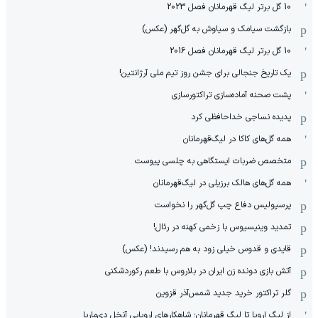
10 گل برتر لیگ قهرمانان فصل 2023
بازگشت سیامک و سیاوش به گل‌گهر (عکس)
10 گل برتر لیگ قهرمانان فصل 2016
یک تاریخ جنجالی برای جشن روز تیم ملی آرژانتین!
پشت صحنه آماده‌سازی تراکتورسازی
پدیده نساجی خداحافظی کرد
همه گل‌های کاکا در لیگ‌قهرمانان
متخصص ضربات ایستگاهی به چلسی پیوست
همه گل‌های هالک برزیلی در لیگ‌قهرمانان
پرسپولیس دفاع چپ گل‌گهر را نخواست
تمدید وینیسیوس با زخمی کهنه در رئال!
قایدی و قدوس خیلی زود به هم رسیدند! (عکس)
آتش بازی دونده زن ایران در بلاروس با طعم رکوردشکنی
گلر تراکتور خرید جدید شمس‌آذر قزوین
از لیگ اروپا تا لیگ قهرمانان؛ شاهکارهای اروپایی آنخل دی‌ماریا