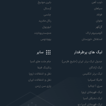
ذوب آهن
بایرن مونیخ
سپاهان
آرسنال
فولاد
چلسی
ملوان
رئال مادرید
گل‌گهر
لیورپول
آلومینیوم اراک
منچستریونایتد
استقلال خوزستان
یوونتوس
لیگ های پرطرفدار
سایر
جدول لیگ برتر ایران (خلیج فارس)
جام ملت های آسیا
لیگ آزادگان
رنکینگ فیفا
لیگ برتر انگلیس
نقل و انتقالات اروپا
لالیگا اسپانیا
نقل و انتقالات ایران
سری آ ایتالیا
پاری سن ژرمن
لیگ قهرمانان اروپا
لیگ نخبگان آسیا
لیگ قهرمانان آسیا دو