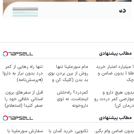
مطالب پیشنهادی
۱ میلیارد اعتبار خرید
مام سورملینا تنها
تنها راه رهایی از کمر
طلا | بدون ضامن و
روش از بین بردن بوی
درد بدون نیاز به دارو!
چک
بد بدن (کلیک کن و
(◂پرسش‌نامه)
مشاوره بگیر)
بدون هیچ دارو و
کمردرد؟ راه‌حلش
قبل از سفرهای برون
عوارضی کمر دردت رو
اینجاست، نه توی
استانی خلافی خود را
درمان کن!
داروخونه
صفر کنید! (استعلام)
(پرسش‌نامه)
مطالب پیشنهادی
بدون ضامن وام بگیر،
تکنوپی: خرید آسان با
سفارش سورملینا با