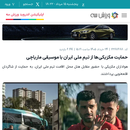
پنجشنبه ۱۵ مرداد
-
18:22
جستجو
ورود
اپلیکیشن اندروید ورزش سه
کد:
2387688
24 خرداد 1405 ساعت 15:21
6.4K
بازدید
حمایت مکزیکی‌ها از تیم ملی ایران با موسیقی ماریاچی
هواداران مکزیکی با حضور مقابل هتل محل اقامت تیم ملی ایران، به حمایت از شاگردان
قلعه‌نویی پرداختند.