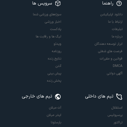
راهنما
سرویس ها
دانلود اپلیکیشن
سوژه‌های ورزشی شما
ارتباط با ما
اخبار ورزشی
تبلیغات
پادکست
درباره ما
لیگ ها و رقابت ها
ابزار توسعه دهندگان
ویدئو
فرصت های شغلی
روزنامه
قوانین و مقررات
نتایج زنده
DMCA
آنتن
آگهی دولتی
پیش بینی
پخش زنده
تیم های داخلی
تیم های خارجی
استقلال
آث میلان
پرسپولیس
اینتر میلان
تراکتور
بارسلونا