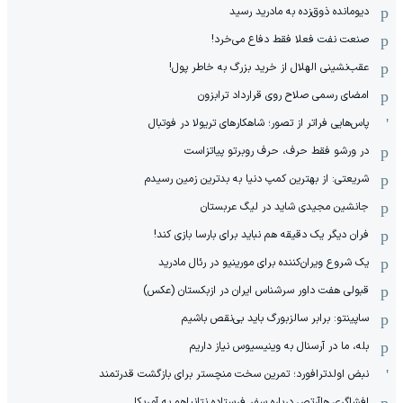
دیومانده ذوق‌زده به مادرید رسید
صنعت نفت فعلا فقط دفاع می‌خرد!
عقب‌نشینی الهلال از خرید بزرگ به خاطر پول!
امضای رسمی صلاح روی قرارداد ترابزون
پاس‌هایی فراتر از تصور؛ شاهکارهای تریولا در فوتبال
در ورشو فقط حرف، حرف روبرتو پیاتزاست
شریعتی: از بهترین کمپ‌ دنیا به بدترین زمین‌ رسیدم
جانشین مجیدی شاید در لیگ عربستان
فران دیگر یک دقیقه هم نباید برای بارسا بازی کند!
یک شروع ویران‌کننده برای مورینیو در رئال مادرید
قبولی هفت داور سرشناس ایران در ازبکستان (عکس)
ساپینتو: برابر سالزبورگ باید بی‌نقص باشیم
بله، ما در آرسنال به وینیسیوس نیاز داریم
نبض اولدترافورد؛ تمرین سخت منچستر برای بازگشت قدرتمند
افشاگری هاآرتص درباره سفر فرستاده نتانیاهو به آمریکا