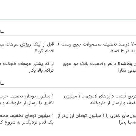
تا 70 درصد تخفیف محصولات جین وست +
قبل از اینکه ریزش موهات بیش
 در 4 قسط
اقدام کن‼️
ن وقتشه‼️ با هر وضعیت بانک مو، موی
از کم پشتی موهات خجالت می
عی بکار!
تراکم بالا بکار
بهترین قیمت داروهای لاغری، با ۱ میلیون
1 میلیون تومان تخفیف خرید
یف و ارسال از داروخانه‌
لاغری با ارسال از داروخانه و 
آمپول‌های لاغری را ۱ میلیون تومان ارزان‌تر از
۱ میلیون تومان تخفیف محصو
‌جا بخر!
یک قدم نزدیک‌تر به شروع ک