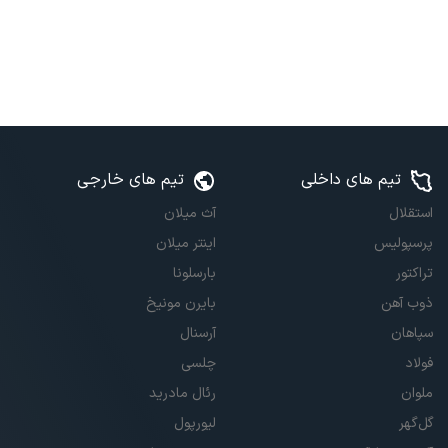
تیم های داخلی
تیم های خارجی
استقلال
آث میلان
پرسپولیس
اینتر میلان
تراکتور
بارسلونا
ذوب آهن
بایرن مونیخ
سپاهان
آرسنال
فولاد
چلسی
ملوان
رئال مادرید
گل‌گهر
لیورپول