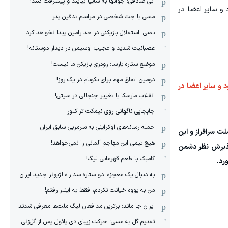
ابی صادقی: جوانها به سایپا بیایند و پیشرفت کنند!
 و سایر اعضا در
مسی با جت شخصی در مراسم تدفین پدر
نصی: استقلال بازیکنی در حد رامین پیدا نخواهد کرد
عصبانیت شدید و عجیب اوسیمن در دیدار دوستانه!
موضع ستاره بارسا: رودری بازیکن ما نیست!
دومین اتفاق مهم برای نکونام در یک روز!
 و سایر اعضا در
انقلاب مارسکا با تغییر جنجالی در سیتی!
جابجایی ناگهانی روی نیمکت تراکتور
حمله رسانه‌های اوکراینی به سرمربی سابق ایران
ت سرافراز و این
هیچ‌ تیمی این مهاجم آلمانی را نمی‌خواهد!
 پذیرش نظر دشمن
کامبک با طعم قهرمانی لیگ!
رد.
به دنبال یک معجزه: دو ستاره سد راه لژیونر جدید ایران
من به یووه خیانت نکردم، فقط به اینتر رفتم!
ایران جا ماند: برترین مدافعان لیگ ملت‌ها معرفی شدند
تقدیم گل به مسی؛ حرکت زیبای دی پائول پس از گل‌زنی