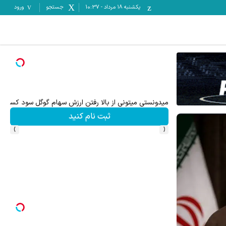
یکشنبه ۱۸ مرداد
-
10:37
جستجو
ورود
میدونستی میتونی از بالا رفتن ارزش سهام گوگل سود کسب 
ثبت نام کنید
›
‹