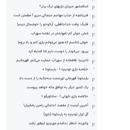
اسلامشهر میزبان بازیهای لیگ برتر؟
فنرباغچه از جذب مهاجم جنجالی سری آ مطمئن است
فلیک: وقت خداحافظی، آرائوخو را خوشحال دیدم!
شش جوان کم نام‌و‌نشان در نقشه سهراب
خوش شانسم که هنوز می‌توانم بازی کنم و راه بروم!
پیروز: بیرانوند را دوست دارم اما اشتباه کرد
تاجرنیا: قاطعانه از سهراب حمایت می‌کنم، قهرمانیم
خلاصه بازی اودینزه 1 - بارسلونا 0
بارسلونا قهرمانی تورنمنت سه‌جانبه را از دست داد
یک کشور دیگر به توافق مکه خواهد پیوست
خالاصه بازی ناپولی 1 - سلتاویگو 1
آخرین آپدیت از مقصد احتمالی رامین رضاییان!
گل اول اودینزه به بارسلونا (بایو)
والورده: انتظار نداشتم مورینیو اینطور باشد