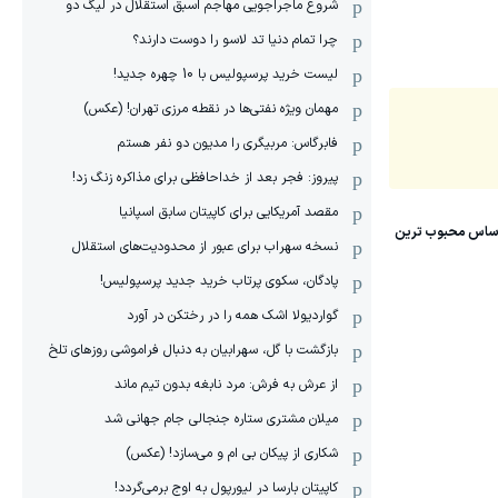
شروع ماجراجویی مهاجم اسبق استقلال در لیگ دو
چرا تمام دنیا تد لاسو را دوست دارند؟
لیست خرید پرسپولیس با 10 چهره جدید!
مهمان‌ ویژه نفتی‌ها در نقطه مرزی تهران! (عکس)
فابرگاس: مربیگری را مدیون دو نفر هستم
پیروز: فجر بعد از خداحافظی برای مذاکره زنگ زد!
مقصد آمریکایی برای کاپیتان سابق اسپانیا
نسخه سهراب برای عبور از محدودیت‌های استقلال
پادگان، سکوی پرتاب خرید جدید پرسپولیس!
گواردیولا اشک همه را در رختکن در آورد
بازگشت با گل، سهرابیان به دنبال فراموشی روزهای تلخ
از عرش به فرش: مرد نابغه‌ بدون تیم ماند
میلان مشتری ستاره جنجالی جام جهانی شد
شکاری از پیکان بی ام و می‌سازد! (عکس)
کاپیتان بارسا در لیورپول به اوج برمی‌گردد!