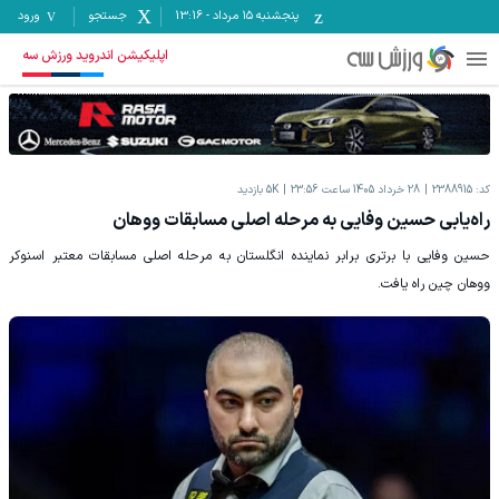
پنجشنبه ۱۵ مرداد
-
13:16
جستجو
ورود
اپلیکیشن اندروید ورزش سه
کد:
2388915
28 خرداد 1405 ساعت 23:56
5K
بازدید
راه‌یابی حسین وفایی به مرحله اصلی مسابقات ووهان
حسین وفایی با برتری برابر نماینده انگلستان به مرحله اصلی مسابقات معتبر اسنوکر
ووهان چین راه یافت.