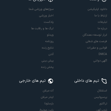
دانلود اپلیکیشن
سوژه‌های ورزشی شما
ارتباط با ما
اخبار ورزشی
تبلیغات
پادکست
درباره ما
لیگ ها و رقابت ها
ابزار توسعه دهندگان
ویدئو
فرصت های شغلی
روزنامه
قوانین و مقررات
نتایج زنده
DMCA
آنتن
آگهی دولتی
پیش بینی
پخش زنده
تیم های داخلی
تیم های خارجی
استقلال
آث میلان
پرسپولیس
اینتر میلان
تراکتور
بارسلونا
ذوب آهن
بایرن مونیخ