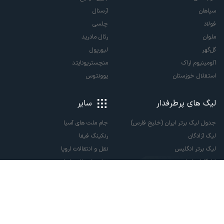
سپاهان
آرسنال
فولاد
چلسی
ملوان
رئال مادرید
گل‌گهر
لیورپول
آلومینیوم اراک
منچستریونایتد
استقلال خوزستان
یوونتوس
لیگ های پرطرفدار
سایر
جدول لیگ برتر ایران (خلیج فارس)
جام ملت های آسیا
لیگ آزادگان
رنکینگ فیفا
لیگ برتر انگلیس
نقل و انتقالات اروپا
لالیگا اسپانیا
نقل و انتقالات ایران
سری آ ایتالیا
پاری سن ژرمن
لیگ قهرمانان اروپا
لیگ نخبگان آسیا
لیگ قهرمانان آسیا دو