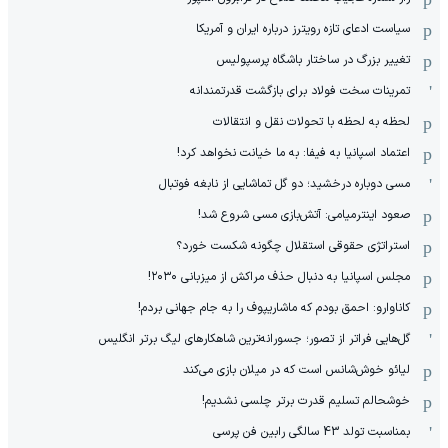
سیاست ادعای تازه رویترز درباره ایران و آمریکا
تغییر بزرگ در ساختار باشگاه پرسپولیس
تمرینات سخت فولاد برای بازگشت قدرتمندانه
لحظه به لحظه با تحولات نقل و انتقالات
اعتماد اسپانیا به فیفا: به ما خیانت نخواهد کرد!
مسی دوباره درخشید؛ دو گل تماشایی از نابغه فوتبال
صعود اینترمیامی: آتش‌بازی مسی شروع شد!
استراتژی حقوقی استقلال چگونه شکست خورد؟
مجلس اسپانیا به دنبال حذف مراکش از میزبانی ۲۰۳۰!
کاناوارو: احمق بودم که ماشاریپوف را به جام جهانی بردم!
گل‌هایی فراتر از تصور؛ جسورانه‌ترین شاهکارهای لیگ برتر انگلیس
لیائو خوش‌شانس است که در میلان بازی می‌کند
خوشحالم تسلیم قدرت برتر چلسی نشدیم!
بمناسبت تولد 43 سالگی رابین فن پرسی