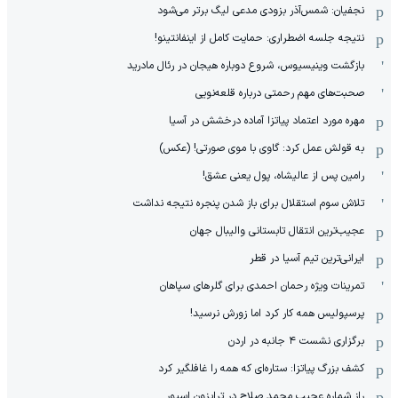
نجفیان: شمس‌آذر بزودی مدعی لیگ برتر می‌شود
نتیجه جلسه اضطراری: حمایت کامل از اینفانتینو!
بازگشت وینیسیوس، شروع دوباره هیجان در رئال مادرید
صحبت‌های مهم رحمتی درباره قلعه‌نویی
مهره مورد اعتماد پیاتزا آماده درخشش در آسیا
به قولش عمل کرد: گاوی با موی صورتی! (عکس)
رامین پس از عالیشاه، پول یعنی عشق!
تلاش سوم استقلال برای باز شدن پنجره نتیجه نداشت
عجیب‌ترین انتقال تابستانی والیبال جهان
ایرانی‌ترین تیم آسیا در قطر
تمرینات ویژه رحمان احمدی برای گلرهای سپاهان
پرسپولیس همه کار کرد اما زورش نرسید!
برگزاری نشست ۴ جانبه در اردن
کشف بزرگ پیاتزا: ستاره‌ای که همه را غافلگیر کرد
راز شماره عجیب محمد صلاح در ترابزون اسپور