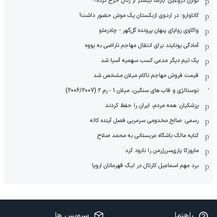
توازن دروغین: بارسا بیشتر از رئال خرج کرده؟!
کاناوارو: در اردوی ازبکستان یک موش حضور داشت!
واکاوی زوایای پنهان پرونده گل‌گهر - چادرملو
آمادگی یونایتد برای انتقال مهاجم ناراضی به یووه
یک تیم دیگر مدعی کسب سهمیه آسیا شد
قیمت فروش مهاجم ناکام میلان مشخص شد
نوستالژی و قاب های سنگین، میلان 1 - رم 2 (2006/2007)
پزشکیان: همه مردم، ایران را حفظ کردند
رسمی: صالح مخدومی سرمربی فصل آینده کاله
کنایه مالک باشگاه عربستانی به محمد صلاح
مایورکا پاری‌سن‌ژرمن را نابود کرد
برد مهم اسماعیل کارتال در لیگ قهرمانان اروپا
راهنما
سرویس ها