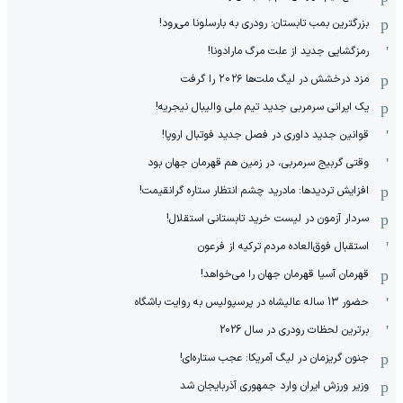
بزرگترین بمب تابستان: رودری به بارسلونا می‌رود!
رمزگشایی جدید از علت مرگ مارادونا!
مزد درخشش در لیگ ملت‌ها ٢٠٢۶ را گرفت
یک ایرانی سرمربی جدید تیم ملی والیبال نیجریه!
قوانین جدید داوری در فصل جدید فوتبال اروپا!
وقتی گربیج سرمربی، در زمین هم قهرمان جهان بود
افزایش تردیدها: مادرید چشم انتظار ستاره گرانقیمت!
سردار آزمون در لیست خرید تابستانی استقلال!
استقبال فوق‌‌العاده مردم ترکیه از فرعون
قهرمان آسیا قهرمان جهان را می‌خواهد!
حضور 13 ساله عالیشاه در پرسپولیس به روایت باشگاه
برترین لحظات رودری در سال 2026
جنون گریزمان در لیگ آمریکا: عجب ستاره‌ای!
وزیر ورزش ایران وارد جمهوری آذربایجان شد