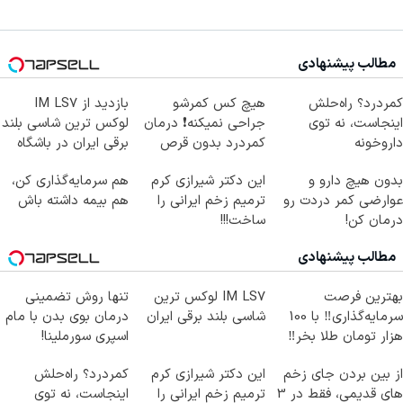
مطالب پیشنهادی
کمردرد؟ راه‌حلش
هیچ کس کمرشو
بازدید از IM LS7
اینجاست، نه توی
جراحی نمیکنه❗ درمان
لوکس ترین شاسی بلند
داروخونه
کمردرد بدون قرص
برقی ایران در باشگاه
(پرسشنامه)
انقلاب
بدون هیچ دارو و
این دکتر شیرازی کرم
هم سرمایه‌گذاری کن،
عوارضی کمر دردت رو
ترمیم زخم ایرانی را
هم بیمه داشته باش
درمان کن!
ساخت!!!
(پرسش‌نامه)
مطالب پیشنهادی
بهترین فرصت
IM LS7 لوکس ترین
تنها روش تضمینی
سرمایه‌گذاری‼️ با 100
شاسی بلند برقی ایران
درمان بوی بدن با مام
هزار تومان طلا بخر‼️
اسپری سورملینا!
از بین بردن جای زخم
این دکتر شیرازی کرم
کمردرد؟ راه‌حلش
های قدیمی، فقط در 3
ترمیم زخم ایرانی را
اینجاست، نه توی