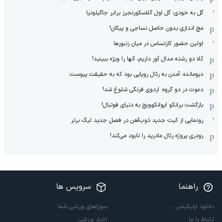
گل به خودی؛ گل اول گلاسکورنجرز برابر جاگیلونیا
مچ اندازی بدون حاصل نساجی و پیکان!
اولین حضور کارتساس در میان زنبورها
کلا دو‌ رشته مدال آور داریم، آنها را ویژه ببینید!
دیومانده: آمدن به رئال رویایی بود که به حقیقت پیوست
دعوت در دو گروه: اردوی فرنگی شلوغ شد!
بازگشت برانکو ایوانکوویچ به دنیای فوتبال!
رونمایی از کیت جدید ذوب‌آهن در فصل جدید لیگ برتر
رودری پروژه رئال مادرید را نابود می‌کند!
راهنما
سرویس ها
دانلود اپلیکیشن
سوژه‌های ورزشی شما
ارتباط با ما
اخبار ورزشی