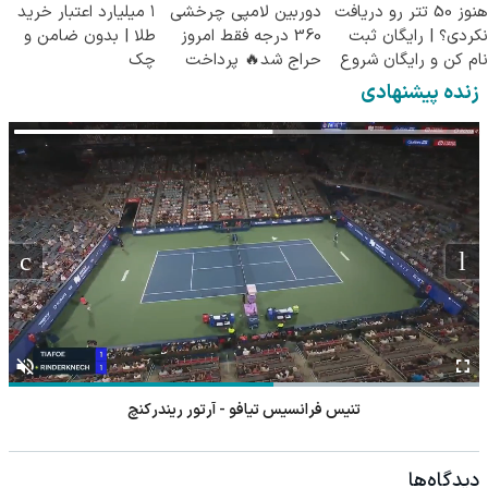
هنوز 50 تتر رو دریافت
دوربین لامپی چرخشی
۱ میلیارد اعتبار خرید
نکردی؟ | رایگان ثبت
360 درجه فقط امروز
طلا | بدون ضامن و
نام کن و رایگان شروع
حراج شد🔥 پرداخت
چک
کن!
درب منزل
زنده پیشنهادی
تنیس فرانسیس تیافو - آرتور ریندرکنچ
دیدگاه‌ها