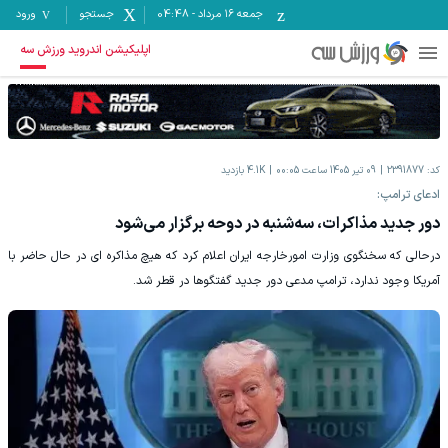
جمعه ۱۶ مرداد
-
04:48
جستجو
ورود
اپلیکیشن اندروید ورزش سه
کد:
2391877
09 تیر 1405 ساعت 00:05
4.1K
بازدید
ادعای ترامپ:
دور جدید مذاکرات، سه‌شنبه در دوحه برگزار می‌شود
درحالی که سخنگوی وزارت امورخارجه ایران اعلام کرد که هیچ مذاکره ای در حال حاضر با
آمریکا وجود ندارد، ترامپ مدعی دور جدید گفتگوها در قطر شد.