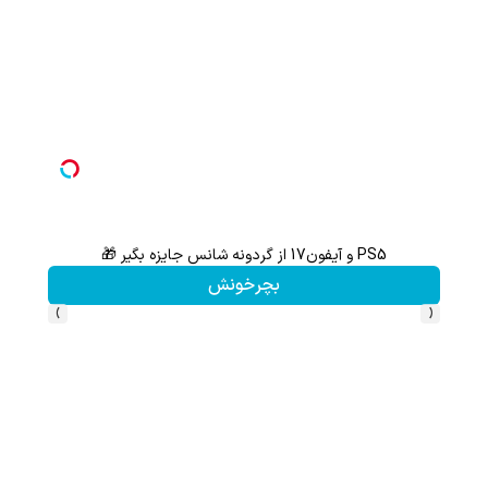
PS5 و آیفون17 از گردونه شانس جایزه بگیر 🎁
هنوز 50 تتر رو دریافت نکردی؟ | رایگان ثبت نام کن و رایگان شروع کن!
بچرخونش
›
‹