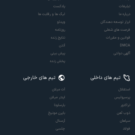
تبلیغات
پادکست
درباره ما
لیگ ها و رقابت ها
ابزار توسعه دهندگان
ویدئو
فرصت های شغلی
روزنامه
قوانین و مقررات
نتایج زنده
DMCA
آنتن
آگهی دولتی
پیش بینی
پخش زنده
تیم های داخلی
تیم های خارجی
استقلال
آث میلان
پرسپولیس
اینتر میلان
تراکتور
بارسلونا
ذوب آهن
بایرن مونیخ
سپاهان
آرسنال
فولاد
چلسی