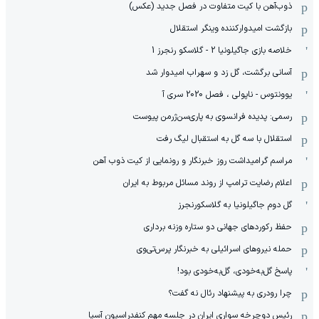
ذوب‌آهن با کیت متفاوت در فصل جدید (عکس)
بازگشت امیدوارکننده وینگر استقلال
خلاصه بازی جاگیلونیا 2 - گلاسکو رنجرز 1
آسانی برگشت، گل زد و سهراب امیدوار شد
یوونتوس - ناپولی ، فصل 2020 سری آ
رسمی: پدیده فرانسوی به پاری‌سن‌ژرمن پیوست
استقلال با سه گل به استقبال لیگ رفت
مراسم گرامیداشت روز خبرنگار و رونمایی از کیت ذوب آهن
اعلام رضایت ترامپ از روند مسائل مربوط به ایران
گل دوم جاگیلونیا به گلاسکورنجرز
حفظ رکوردهای جهانی دو ستاره وزنه برداری
حمله نیروهای اسرائیلی به خبرنگار پرس‌تی‌وی
پاسخ گل‌به‌خودی، گل‌به‌خودی بود!
چرا رودری به پیشنهاد رئال نه گفت؟
رئیس دوچرخه سواری ایران در جلسه مهم کنفدراسیون آسیا