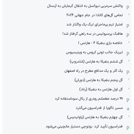
واکنش سرمربی نیوکسل به انتقال گیمارش به آرسنال
تمامی گل‌های کانادا در جام جهانی 2026
امتیاز تیم پرماجرای لیگ یک واگذار شد
هافبک پرسپولیس در سه راهی گرفتار شد!
خلاصه بازی بنفیکا 6 - هارتس 1
تبریک جالب تونی کروس به وینیسیوس
گل ششم بنفیکا به هارتس (شلدروپ)
یک گلر و یک مدافع مطرح در راه اصفهان
گل پنجم بنفیکا به هارتس (دوران)
گل اول هارتس به بنفیکا (رناد)
۹۹ درصد مطمئنم رودری از رئال سوءاستفاده کرد
مسیر ناگویا از فدراسیون می‌گذرد
گل چهارم بنفیکا به هارتس (پاولیدیس)
فدراسیون تأیید کرد: بونوچی دستیار مانچینی می‌شود