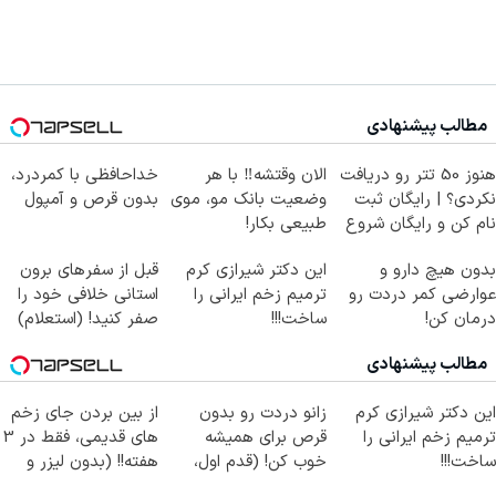
مطالب پیشنهادی
هنوز 50 تتر رو دریافت
الان وقتشه‼️ با هر
خداحافظی با کمردرد،
نکردی؟ | رایگان ثبت
وضعیت بانک مو، موی
بدون قرص و آمپول
نام کن و رایگان شروع
طبیعی بکار!
کن!
بدون هیچ دارو و
این دکتر شیرازی کرم
قبل از سفرهای برون
عوارضی کمر دردت رو
ترمیم زخم ایرانی را
استانی خلافی خود را
درمان کن!
ساخت!!!
صفر کنید! (استعلام)
(پرسش‌نامه)
مطالب پیشنهادی
این دکتر شیرازی کرم
زانو دردت رو بدون
از بین بردن جای زخم
ترمیم زخم ایرانی را
قرص برای همیشه
های قدیمی، فقط در 3
ساخت!!!
خوب کن! (قدم اول،
هفته!! (بدون لیزر و
پرسش‌نامه)
جراحی)