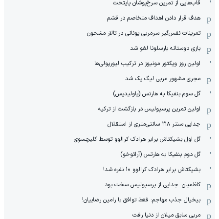
قاب‌هایی از تمرین سرخ‌پوشان پایتخت
هدف قرار دادن اهداف متخاصم در قشم
‏تمرینات نفس‌گیر سرمربی یونانی در تالار مشحون
بازی دوستانه بارسلونا لغو شد
اولین روز ویکتور مونیوز در ترکیب لیورپولی‌ها
مجری مشهور مربی لیگ یک شد
گل سوم بنفیکا به هارتس (پاولیدیس)
اولین تمرین پرسپولیس در بازگشت از ترکیه
جدایی سنتر ۲۱۸ سانتی‌متری از استقلال
گل اول بشیکتاش برابر هرادک کرالوو توسط کلیچسوی
گل دوم بنفیکا به هارتس (آرائوخو)
بشیکتاش برابر هرادک کرالوو 10 نفره شد!
کاظمیان: جدایی از پرسپولیس سخت بود
بیخیال جذب مهاجم: فقط توافق با رامین رضاییان!
مربی سابق میلان از دنیا رفت