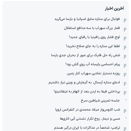
آخرین اخبار
فوتبال برای ستاره سابق اسپانیا و بارسا می‌گرید
قمار بزرگ سهراب با سه مدافع استقلال
اوج فشار روی رافینیا با رقبای جدید!
لطفا این ستاره را به جای صلاح نخرید!
شش راه حل فلیک برای عبور از بحران جدی بارسا
پیام احساسی یایسله آب روی آتش بود!
روزبه دستیار نمادین سهراب کنار زمین
ادعای ستاره آرسنال: به گیمارش و وینی نیاز داشتیم
پرداختی فیفا به اردن بعد از اتهام به اینفانتینو!
جلسه تمرینی شیاطین سرخ
شب کابوس‌وار میلاد محمدی در کنفرانس اروپا
مسی و نیمار، زوج تکرار نشدنی آبی اناری‌ها
ترامپ: شخصاً در مذاکرات با ایران درگیر هستم