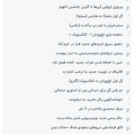
پیروزی اروپایی آبی‌ها با گلزنی جانشین اللهیار
گل اول بنفیکا به هارتس (سیلوا)
سحرخیزان با توپ پر برگشت (عکس)
خلاصه بازی لخ‌پوزنان 1 - کلاکسویک 0
حضور سریع خریدهای جدید فراز در خرم آباد
رسمی: دروازه‌بان منچسترسیتی به لیدز پیوست
خیبر با اضافه شدن نفرات جدید، آماده فصل تازه
قالیباف در توییت جدید به ترامپ کنایه زد
گل اول لخ‌پوزنان به کلاکسویک (آگنرو)
دو پاس گل برای حردانی پس از استوری جنجالی
خوشامدگویی رئال مادرید به دیامونده
میلاد محمدی بالاخره در 11 نفر
حالا رسمی است: وینیسیوس شش ساله بست
اتاق فرماندهی نیروهای سعودی هدف حملات یمن