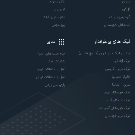
ملوان
رئال مادرید
گل‌گهر
لیورپول
آلومینیوم اراک
منچستریونایتد
استقلال خوزستان
یوونتوس
لیگ های پرطرفدار
سایر
جدول لیگ برتر ایران (خلیج فارس)
جام ملت های آسیا
لیگ آزادگان
رنکینگ فیفا
لیگ برتر انگلیس
نقل و انتقالات اروپا
لالیگا اسپانیا
نقل و انتقالات ایران
سری آ ایتالیا
پاری سن ژرمن
لیگ قهرمانان اروپا
لیگ نخبگان آسیا
لیگ قهرمانان آسیا دو
لیگ برتر فوتسال