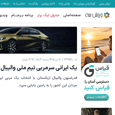
پیش بینی
اپلیکیشن ورزش سه
پخش زنده
اخبار ورزشی
پادکست
تماس با ما
تبلیغات
صفحه‌اصلی
جدول لیگ برتر
برنامه بــرجـــام
ویدیو
کد:
2392590
12 تیر 1405 ساعت 15:16
19.1K
بازدید
یک ایرانی سرمربی تیم ملی والیبال
فدراسیون والیبال ازبکستان با انتخاب یک مربی ایر
مردان این کشور را به رامین بابایی سپرد.