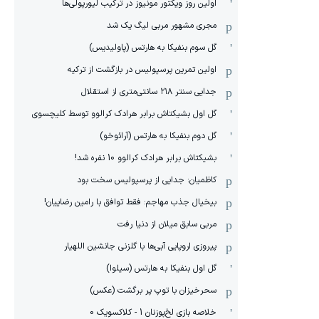
اولین روز ویکتور مونیوز در ترکیب لیورپولی‌ها
مجری مشهور مربی لیگ یک شد
گل سوم بنفیکا به هارتس (پاولیدیس)
اولین تمرین پرسپولیس در بازگشت از ترکیه
جدایی سنتر ۲۱۸ سانتی‌متری از استقلال
گل اول بشیکتاش برابر هرادک کرالوو توسط کلیچسوی
گل دوم بنفیکا به هارتس (آرائوخو)
بشیکتاش برابر هرادک کرالوو 10 نفره شد!
کاظمیان: جدایی از پرسپولیس سخت بود
بیخیال جذب مهاجم: فقط توافق با رامین رضاییان!
مربی سابق میلان از دنیا رفت
پیروزی اروپایی آبی‌ها با گلزنی جانشین اللهیار
گل اول بنفیکا به هارتس (سیلوا)
سحرخیزان با توپ پر برگشت (عکس)
خلاصه بازی لخ‌پوزنان 1 - کلاکسویک 0