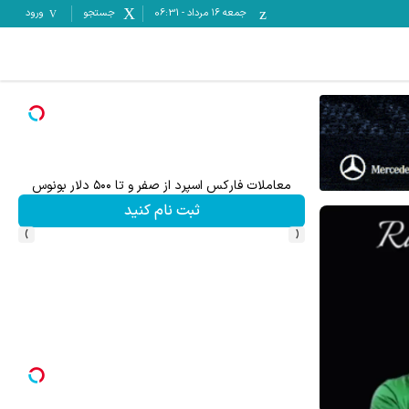
جمعه ۱۶ مرداد
-
06:31
جستجو
ورود
معاملات فارکس اسپرد از صفر و تا ۵۰۰ دلار بونوس
هنوز 50 تتر رو دریافت نکردی؟ | رایگان ثبت نام کن 
ثبت نام کنید
›
‹