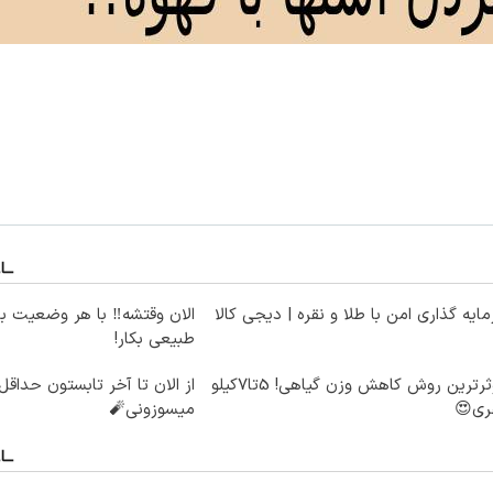
ایه گذاری امن با طلا و نقره | دیجی کالا
الان وقتشه‼️ با هر وضعیت ب
طبیعی بکار!
موثرترین روش کاهش وزن گیاهی! 5تا۷کیلو
ری😍
میسوزونی🧨