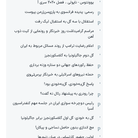
یوونتوس - ناپولی ، فصل 2020 سری آ
رسمی: پدیده فرانسوی به پاری‌سن‌ژرمن پیوست
استقلال با سه گل به استقبال لیگ رفت
مراسم گرامیداشت روز خبرنگار و رونمایی از کیت ذوب
آهن
اعلام رضایت ترامپ از روند مسائل مربوط به ایران
گل دوم جاگیلونیا به گلاسکورنجرز
حفظ رکوردهای جهانی دو ستاره وزنه برداری
حمله نیروهای اسرائیلی به خبرنگار پرس‌تی‌وی
پاسخ گل‌به‌خودی، گل‌به‌خودی بود!
چرا رودری به پیشنهاد رئال نه گفت؟
رئیس دوچرخه سواری ایران در جلسه مهم کنفدراسیون
آسیا
گل به خودی؛ گل اول گلاسکورنجرز برابر جاگیلونیا
مچ اندازی بدون حاصل نساجی و پیکان!
اولین حضور کارتساس در میان زنبورها