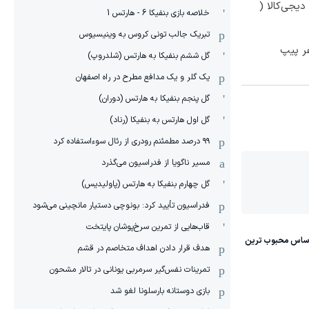
یجی‌کالا (
خلاصه بازی بنفیکا 6 - هارتس 1
تبریک جالب تونی کروس به وینیسیوس
گل ششم بنفیکا به هارتس (شلدروپ)
یک گلر و یک مدافع مطرح در راه اصفهان
گل پنجم بنفیکا به هارتس (دوران)
گل اول هارتس به بنفیکا (رناد)
۹۹ درصد مطمئنم رودری از رئال سوءاستفاده کرد
مسیر ناگویا از فدراسیون می‌گذرد
گل چهارم بنفیکا به هارتس (پاولیدیس)
فدراسیون تأیید کرد: بونوچی دستیار مانچینی می‌شود
قاب‌هایی از تمرین سرخ‌پوشان پایتخت
هدف قرار دادن اهداف متخاصم در قشم
‏تمرینات نفس‌گیر سرمربی یونانی در تالار مشحون
بازی دوستانه بارسلونا لغو شد