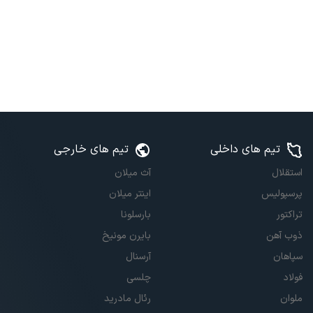
تیم های داخلی
تیم های خارجی
استقلال
آث میلان
پرسپولیس
اینتر میلان
تراکتور
بارسلونا
ذوب آهن
بایرن مونیخ
سپاهان
آرسنال
فولاد
چلسی
ملوان
رئال مادرید