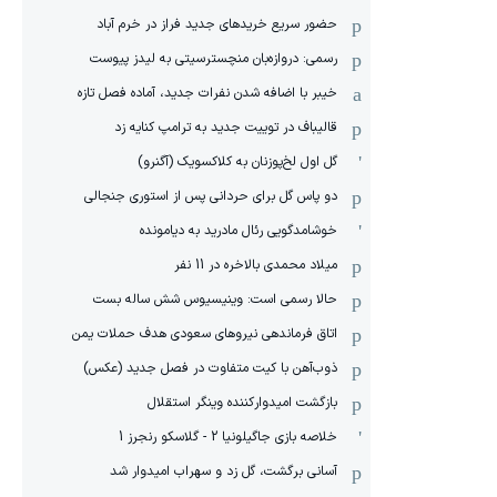
حضور سریع خریدهای جدید فراز در خرم آباد
رسمی: دروازه‌بان منچسترسیتی به لیدز پیوست
خیبر با اضافه شدن نفرات جدید، آماده فصل تازه
قالیباف در توییت جدید به ترامپ کنایه زد
گل اول لخ‌پوزنان به کلاکسویک (آگنرو)
دو پاس گل برای حردانی پس از استوری جنجالی
خوشامدگویی رئال مادرید به دیامونده
میلاد محمدی بالاخره در 11 نفر
حالا رسمی است: وینیسیوس شش ساله بست
اتاق فرماندهی نیروهای سعودی هدف حملات یمن
ذوب‌آهن با کیت متفاوت در فصل جدید (عکس)
بازگشت امیدوارکننده وینگر استقلال
خلاصه بازی جاگیلونیا 2 - گلاسکو رنجرز 1
آسانی برگشت، گل زد و سهراب امیدوار شد