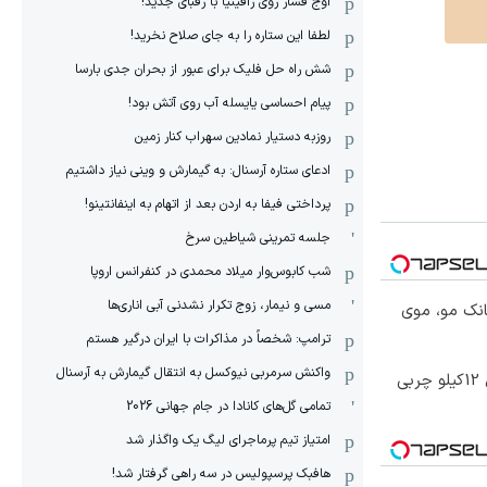
اوج فشار روی رافینیا با رقبای جدید!
لطفا این ستاره را به جای صلاح نخرید!
شش راه حل فلیک برای عبور از بحران جدی بارسا
پیام احساسی یایسله آب روی آتش بود!
روزبه دستیار نمادین سهراب کنار زمین
ادعای ستاره آرسنال: به گیمارش و وینی نیاز داشتیم
پرداختی فیفا به اردن بعد از اتهام به اینفانتینو!
جلسه تمرینی شیاطین سرخ
شب کابوس‌وار میلاد محمدی در کنفرانس اروپا
مسی و نیمار، زوج تکرار نشدنی آبی اناری‌ها
انک مو، موی
ترامپ: شخصاً در مذاکرات با ایران درگیر هستم
واکنش سرمربی نیوکسل به انتقال گیمارش به آرسنال
از الان تا آخر تابستون حداقل 12کیلو چربی
تمامی گل‌های کانادا در جام جهانی 2026
امتیاز تیم پرماجرای لیگ یک واگذار شد
هافبک پرسپولیس در سه راهی گرفتار شد!