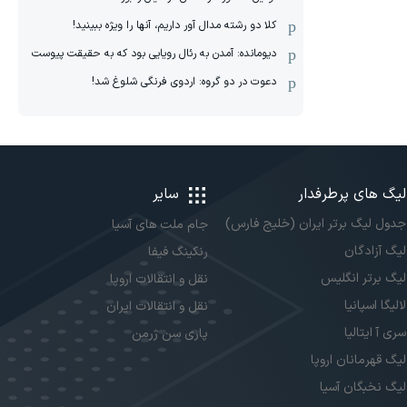
کلا دو‌ رشته مدال آور داریم، آنها را ویژه ببینید!
دیومانده: آمدن به رئال رویایی بود که به حقیقت پیوست
دعوت در دو گروه: اردوی فرنگی شلوغ شد!
لیگ های پرطرفدار
سایر
جدول لیگ برتر ایران (خلیج فارس)
جام ملت های آسیا
لیگ آزادگان
رنکینگ فیفا
لیگ برتر انگلیس
نقل و انتقالات اروپا
لالیگا اسپانیا
نقل و انتقالات ایران
سری آ ایتالیا
پاری سن ژرمن
لیگ قهرمانان اروپا
لیگ نخبگان آسیا