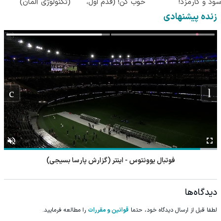
سود و کارمزد!
خوب کن! (قدم اول،
(تکنولوژی آلمان)
پرسش‌نامه)
◂پرسشنامه▸
زنده پیشنهادی
فوتبال یوونتوس - اینتر (گزارش پارسا بسیجی)
دیدگاه‌ها
لطفا قبل از ارسال دیدگاه خود، حتما
قوانین و مقررات
را مطالعه فرمایید.