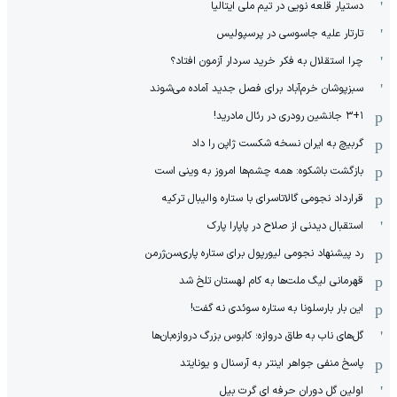
دستیار قلعه نویی در تیم ملی ایتالیا
تارتار علیه جاسوسی در پرسپولیس
چرا استقلال به فکر خرید سردار آزمون افتاد؟
سبزپوشان خرم‌آباد برای فصل جدید آماده می‌شوند
۳+۱ جانشین رودری در رئال مادرید!
گربیچ به ایران نسخه شکست ژاپن را داد
بازگشت باشکوه: همه چشم‌ها امروز به وینی است
قرارداد نجومی گالاتاسرای با ستاره والیبال ترکیه
استقبال دیدنی از صلاح در پاپارا پارک
رد پیشنهاد نجومی لیورپول برای ستاره پاری‌سن‌ژرمن
قهرمانی لیگ ملت‌ها به کام لهستان تلخ شد
این بار بارسلونا به ستاره سوئدی نه گفت!
گل‌های ناب به طاق دروازه؛ کابوس بزرگ دروازه‌بان‌ها
پاسخ منفی جواهر اینتر به آرسنال و یونایتد
اولین گل دوران حرفه ای گرت بیل