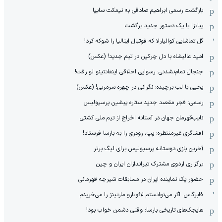
بازگشت رسمی ابراهیم صادقی به نیمکت سایپا
پیاتزا با یک دستور جدید برگشت
گل تماشایی کوالیارلا که فوتبال ایتالیا را شوکه کرد!
امید عالیشاه با دل چرکین در تیم جدید! (عکس)
جنجال تمام‌نشدنی:‌ رسوایی اخلاقی اینفانتینو لو رفت!
یحیی با لب برچیده: نگرانی در چهره سرمربی! (عکس)
رسمی: فجر مقصد جدید ستاره پیشین پرسپولیس
نایب‌قهرمان جهان در آستانه اخراج از تیم ملی کشتی
افشاگری غیرمنتظره: پپ، رودری را به بارسا فرستاد!
آخرین بازی دوستانه پرسپولیس برای لیگ برتر
برگزاری اردوی مشترک تیراندازان ایران و چین
حضور یک نماینده ایران در مسابقات شیرجه قهرمانی
فابرگاس: اگر می‌توانستم لائوتارو مارتینز را می‌خریدم
هایجک‌های تاریخی بارسا: وقتی دشمن خواب بود!