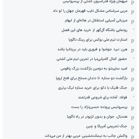
میهمان ویژه فدراسیون کشتی از پرسپولیس
مربی سرشناس مشکل نایب قهرمان جهان را لو داد
میزبانی آسیایی استقلال در هاله‌ای از ابهام
رونمایی باشگاه گل‌گهر از خرید های این فصل
استارت تیم ملی بوکس برای رینگ ناگویا
هرن: نبرد جوشوا و فیوری باید در بریتانیا باشد
حضور کمال کامیابی‌نیا در تمرین تیم ملی کشتی
امید ساپینتو به دومین بازگشت بزرگ پافوس
بازگشت دو ستاره: تا دندان مسلح برای فتح اروپا
جنگ فلیک با دکو برای خرید ستاره لیگ برتری
فولاد؛ آماده برای شروعی قدرتمند
پرسپولیس پرونده حسین‌نژاد را بست
هندبال، جوان و بدون لژیونر در راه ناگویا
جنگ تحریمی آمریکا و چین
واکنش جالب به نیمکت‌نشینی: مربی بهتر از من می‌داند