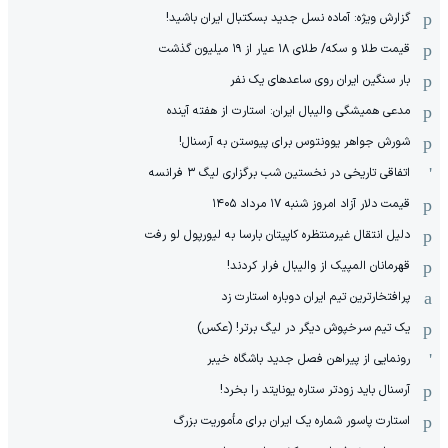
گزارش ویژه‌: آماده نسل جدید بسکتبال ایران باشید!
قیمت طلا و سکه/ طلای ۱۸ عیار از ۱۹ میلیون گذشت
بار سنگین ایران روی ساعدهای یک نفر
مدعی همیشگی والیبال ایران: استارت از هفته آینده
شورش جواهر یوونتوس برای پیوستن به آرسنال!
اتفاقی تاریخی در نخستین شب برگزاری لیگ ۳ فرانسه
قیمت دلار آزاد امروز شنبه ۱۷ مرداد ۱۴۰۵
دلیل انتقال غیرمنتظره کاپیتان بارسا به لیورپول لو رفت
قهرمانان المپیک از والیبال فرار کردند!
پرافتخارترین تیم ایران دوباره استارت زد
یک تیم سرخپوش دیگر در لیگ برتر! (عکس)
رونمایی از پیراهن فصل جدید باشگاه خیبر
آرسنال باید زودتر ستاره یونایتد را بخرد!
استارت پاسور شماره یک ایران برای مأموریت بزرگ