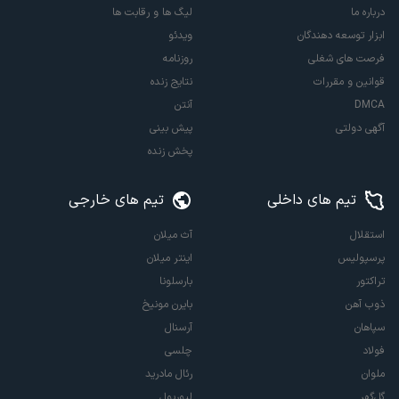
درباره ما
لیگ ها و رقابت ها
ابزار توسعه دهندگان
ویدئو
فرصت های شغلی
روزنامه
قوانین و مقررات
نتایج زنده
DMCA
آنتن
آگهی دولتی
پیش بینی
پخش زنده
تیم های داخلی
تیم های خارجی
استقلال
آث میلان
پرسپولیس
اینتر میلان
تراکتور
بارسلونا
ذوب آهن
بایرن مونیخ
سپاهان
آرسنال
فولاد
چلسی
ملوان
رئال مادرید
گل‌گهر
لیورپول