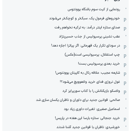
رونمایی از کیت سوم باشگاه یوونتوس
خودروهای فرمول یک، سبک‌تر و کوچک‌تر می‌شوند
صدای ستاره اینتر درآمد: به ترکیه نخواهم رفت
عقب نشینی پرسپولیس از جذب حسین‌نژاد
در سودای تکرار یک قهرمانی: اگر پیاتزا اجازه دهد!
چپ استقلال، پرسپولیسی است(عکس)
خرید بعدی پرسپولیس بست!
شایعه عجیب: علاقه رئال به کاپیتان یوونتوس!
غول نروژی فدای خرید ولاهوویچ می‌شود؟!
ولاسکو بازیکنانش را با کتاب سورپرایز کرد
صالحی: قوانین جدید برای داوران و ناظران یکسان سازی شد
اسماعیل صفیری: تغیرات داوری زیاد بود
خرید جنجالی: ستاره بارسا این هفته در پاریس!
خورشیدی: ناظران با قوانین جدید آشنا شدند