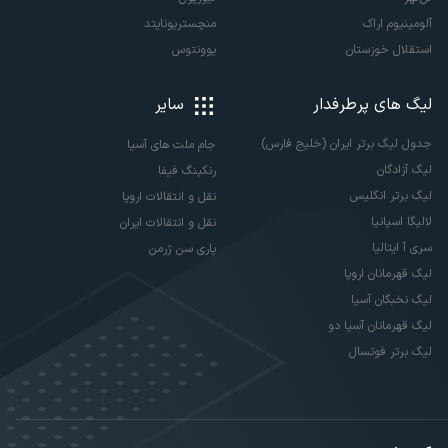
آلومینیوم اراک
منچستریونایتد
استقلال خوزستان
یوونتوس
لیگ های پرطرفدار
سایر
جدول لیگ برتر ایران (خلیج فارس)
جام ملت های آسیا
لیگ آزادگان
رنکینگ فیفا
لیگ برتر انگلیس
نقل و انتقالات اروپا
لالیگا اسپانیا
نقل و انتقالات ایران
سری آ ایتالیا
پاری سن ژرمن
لیگ قهرمانان اروپا
لیگ نخبگان آسیا
لیگ قهرمانان آسیا دو
لیگ برتر فوتسال