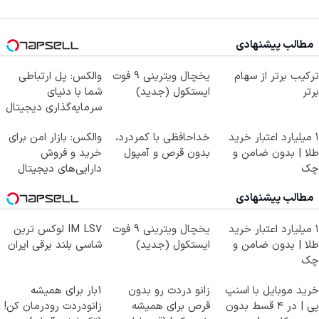
مطالب پیشنهادی
ترکیب برتر از سهام
یخچال ویترینی 9 فوت
والکس: پل ارتباطی
برتر
ایستکول (جدید)
شما با دنیای
سرمایه‌گذاری دیجیتال
۱ میلیارد اعتبار خرید
خداحافظی با کمردرد،
والکس: بازار امن برای
طلا | بدون ضامن و
بدون قرص و آمپول
خرید و فروش
چک
دارایی‌های دیجیتال
مطالب پیشنهادی
۱ میلیارد اعتبار خرید
یخچال ویترینی 9 فوت
IM LS7 لوکس ترین
طلا | بدون ضامن و
ایستکول (جدید)
شاسی بلند برقی ایران
چک
خرید موبایل با اسنپ
زانو دردت رو بدون
1بار برای همیشه
پی | در ۴ قسط بدون
قرص برای همیشه
زانودردت رودرمان کن!