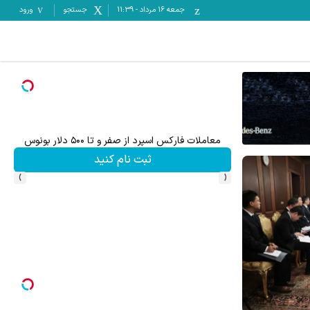
جمعه ۱۶ مرداد
-
11:39
جستجو
ورود
میدونستی میتونی از بالا رفتن ارزش سهام گوگل سود 
نید
ثبت نام کنید
›
‹