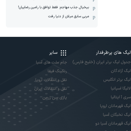
بیخیال جذب مهاجم: فقط توافق با رامین رضاییان!
مربی سابق میلان از دنیا رفت
لیگ های پرطرفدار
سایر
جدول لیگ برتر ایران (خلیج فارس)
جام ملت های آسیا
لیگ آزادگان
رنکینگ فیفا
لیگ برتر انگلیس
نقل و انتقالات اروپا
لالیگا اسپانیا
نقل و انتقالات ایران
سری آ ایتالیا
پاری سن ژرمن
لیگ قهرمانان اروپا
لیگ نخبگان آسیا
لیگ قهرمانان آسیا دو