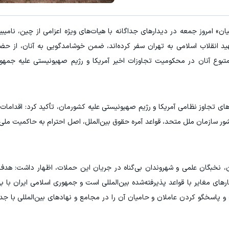
ترید EURUSD با اسپرد از صفر پیپ
۳ دلار پاداش در هر لات معاملاتی در بروکر اینوسلو
ن» امروز جمعه در دیدار‌های جداگانه با هیات‌های ویژه اعزامی از چین، نامیبیا
ثبت نام کنید
ثبت نام ک
د انقلاب اسلامی به تهران سفر کرده‌اند، ضمن خوشامدگویی به آنان، از حضو
بوع آنان در محکومیت تجاوزات اخیر آمریکا و رژیم صهیونیستی علیه جمهور
مد‌های تجاوز نظامی آمریکا و رژیم صهیونیستی علیه کشورمان، تأکید کرد: اقدامات
ر سازمان ملل متحد، قواعد آمره حقوق بین‌الملل، اصل احترام به حاکمیت ملی 
، نخبگان علمی و شهروندان بی‌گناه در جریان این حملات، اظهار داشت: هدف 
ار‌های مغایر با قواعد پذیرفته‌شده بین‌المللی است و جمهوری اسلامی ایران با به
 پاسخگو کردن عاملان و حامیان آن را در مجامع و نهاد‌های بین‌المللی با ج