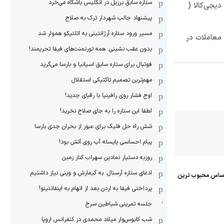
ستاره سابق برزیل در انگلیس باشگاه می‌خرد
یجی‌کالا (
پیشنهاد جالب شهردار ترک به صلاح
مسیر ورود ستاره آرژانتینی به اتلتیکو هموار شد
معاملات در
بدون عقب نشینی: همه تورنمنت‌های فیفا تحریمند!
فوتبال برای ستاره سابق اسپانیا و بارسا می‌گرید
مهم‌ترین تصمیم تاکتیکی استقلال
اوج فشار روی رافینیا با رقبای جدید!
لطفا این ستاره را به جای صلاح نخرید!
شش راه حل فلیک برای عبور از بحران جدی بارسا
پیام احساسی یایسله آب روی آتش بود!
روزبه دستیار نمادین سهراب کنار زمین
ادعای ستاره آرسنال: به گیمارش و وینی نیاز داشتیم
پرداختی فیفا به اردن بعد از اتهام به اینفانتینو!
جلسه تمرینی شیاطین سرخ
شب کابوس‌وار میلاد محمدی در کنفرانس اروپا