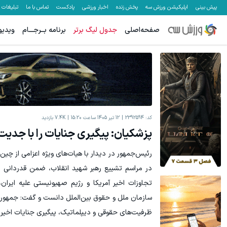
پیش بینی
اپلیکیشن ورزش سه
پخش زنده
اخبار ورزشی
پادکست
تماس با ما
تبلیغات
صفحه‌اصلی
جدول لیگ برتر
برنامه بــرجـــام
ویدیو
معاملات فارکس اسپرد از صفر و تا ۵۰۰ دلار بونوس
۵۰ درصد کش بک در حساب معاملاتی ecn بروکر اینوسلو
ثبت نام کنید
کد:
2392594
12 تیر 1405 ساعت 15:20
7.4K
بازدید
پزشکیان: پیگیری جنایات را با جدیت
رئیس‌جمهور در دیدار با هیات‌های ویژه اعزامی از چین،
در مراسم تشییع رهبر شهید انقلاب، ضمن قدردانی 
تجاوزات اخیر آمریکا و رژیم صهیونیستی علیه ایران
سازمان ملل و حقوق بین‌الملل دانست و گفت: جمهوری ا
ظرفیت‌های حقوقی و دیپلماتیک، پیگیری جنایات اخیر ر