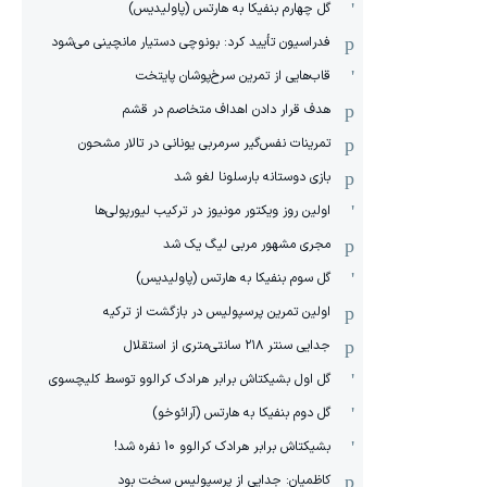
گل چهارم بنفیکا به هارتس (پاولیدیس)
فدراسیون تأیید کرد: بونوچی دستیار مانچینی می‌شود
قاب‌هایی از تمرین سرخ‌پوشان پایتخت
هدف قرار دادن اهداف متخاصم در قشم
‏تمرینات نفس‌گیر سرمربی یونانی در تالار مشحون
بازی دوستانه بارسلونا لغو شد
اولین روز ویکتور مونیوز در ترکیب لیورپولی‌ها
مجری مشهور مربی لیگ یک شد
گل سوم بنفیکا به هارتس (پاولیدیس)
اولین تمرین پرسپولیس در بازگشت از ترکیه
جدایی سنتر ۲۱۸ سانتی‌متری از استقلال
گل اول بشیکتاش برابر هرادک کرالوو توسط کلیچسوی
گل دوم بنفیکا به هارتس (آرائوخو)
بشیکتاش برابر هرادک کرالوو 10 نفره شد!
کاظمیان: جدایی از پرسپولیس سخت بود