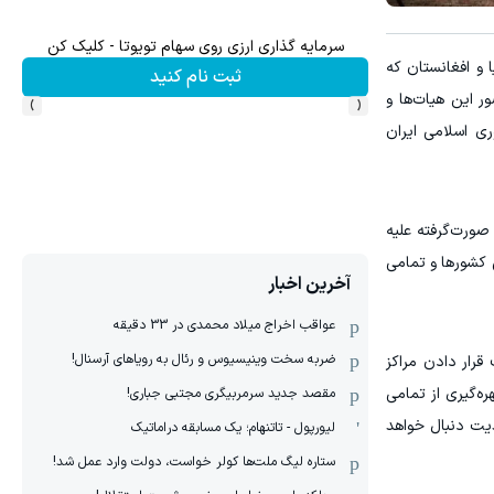
میدونستی میتونی از بالا رفتن ارزش سهام گوگل سود 
 و افغانستان که
نید
ثبت نام کنید
›
‹
ر این هیات‌ها و
ی اسلامی ایران
 صورت‌گرفته علیه
کشور‌ها و تمامی
آخرین اخبار
عواقب اخراج میلاد محمدی در 33 دقیقه
ضربه سخت وینیسیوس و رئال به رویاهای آرسنال!
قرار دادن مراکز
ره‌گیری از تمامی
مقصد جدید سرمربیگری مجتبی جباری!
دیت دنبال خواهد
لیورپول - تاتنهام؛ یک مسابقه دراماتیک
ستاره لیگ ملت‌ها کولر خواست، دولت وارد عمل شد!