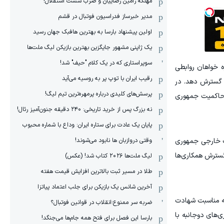
مهلکه رامین رضاییان و ضرب شست استقلال!
مدیر خبرساز فدراسیون فوتبال در قشم
اولین پیشنهاد بارسا به بهترین هافبک جهان رسید
یک ژاپنی مشهور جایگزین بهترین بازیکن لیگ ملت‌ها
سوپراستاری که در یک کلام "حیف" شد!
ه خواهان روابطی
رقیب ایران با توپ پر به روسیه می‌آید
 گسترش دهد. در
پرسش‌های کلیدی درباره پرمهره‌ترین تیم لیگ!
و حاکمیت جمهوری
نه بزرگ پس از خرید تاریخی: ۲۴۰ دقیقه جنون‌آمیز رئال!
پایان یک عادت برای ستاره ایران: وداع با شماره محبوب
وقتی دروازبان ها نابود می‌شوند!
ت خارجی جمهوری
گسترش همکاری‌ها
لیگ ملت‌ها ٢٠٢۶ کتاب شد! (عکس)
طلا در مسیر ثبت بالاترین افزایش قیمت هفته
آخرین شانس یک بازیکن برای جلب اعتماد پیاتزا
به مناسبت شهادت
ضربه سر ممنوع؛انقلاب در قوانین فوتبال؟
‌های دوجانبه با
بارسا این فصل برای فتح همه جام‌ها می‌جنگد!