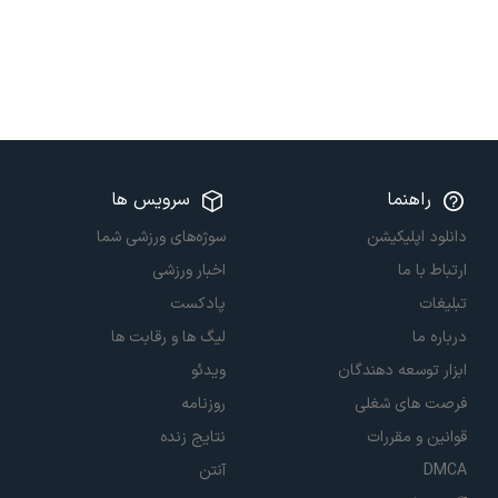
راهنما
سرویس ها
دانلود اپلیکیشن
سوژه‌های ورزشی شما
ارتباط با ما
اخبار ورزشی
تبلیغات
پادکست
درباره ما
لیگ ها و رقابت ها
ابزار توسعه دهندگان
ویدئو
فرصت های شغلی
روزنامه
قوانین و مقررات
نتایج زنده
DMCA
آنتن