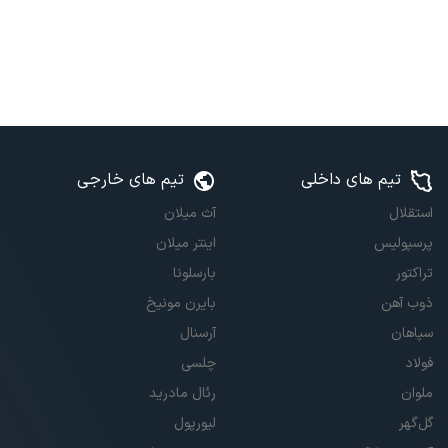
تیم های داخلی
تیم های خارجی
استقلال
آث میلان
پرسپولیس
اینتر میلان
تراکتور
بارسلونا
ذوب آهن
بایرن مونیخ
سپاهان
آرسنال
فولاد
چلسی
ملوان
رئال مادرید
گل‌گهر
لیورپول