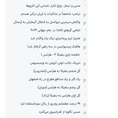
مسی و نیمار، زوج تکرار نشدنی آبی اناری‌ها
ترامپ: شخصاً در مذاکرات با ایران درگیر هستم
واکنش سرمربی نیوکسل به انتقال گیمارش به آرسنال
تمامی گل‌های کانادا در جام جهانی 2026
امتیاز تیم پرماجرای لیگ یک واگذار شد
هافبک پرسپولیس در سه راهی گرفتار شد!
خلاصه بازی بنفیکا 6 - هارتس 1
تبریک جالب تونی کروس به وینیسیوس
گل ششم بنفیکا به هارتس (شلدروپ)
یک گلر و یک مدافع مطرح در راه اصفهان
گل پنجم بنفیکا به هارتس (دوران)
گل اول هارتس به بنفیکا (رناد)
۹۹ درصد مطمئنم رودری از رئال سوءاستفاده کرد
مسیر ناگویا از فدراسیون می‌گذرد