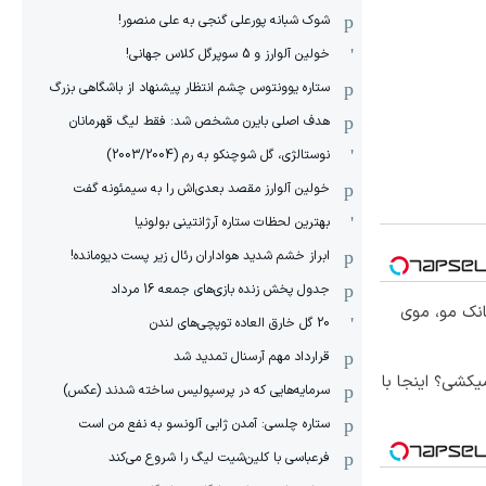
شوک شبانه پورعلی گنجی به علی منصور!
خولین آلوارز و 5 سوپرگل کلاس جهانی!
ستاره یوونتوس چشم انتظار پیشنهاد از باشگاهی بزرگ
هدف اصلی بایرن مشخص شد: فقط لیگ قهرمانان
نوستالژی، گل شوچنکو به رم (2003/2004)
خولین آلوارز مقصد بعدی‌اش را به سیمئونه گفت
بهترین لحظات ستاره آرژانتینی بولونیا
ابراز خشم شدید هواداران رئال زیر پست دیومانده!
جدول پخش زنده بازی‌های جمعه 16 مرداد
انک مو، موی
20 گل خارق العاده توپچی‌های لندن
قرارداد مهم آرسنال تمدید شد
کشی؟ اینجا با
سرمایه‌هایی که در پرسپولیس ساخته شدند (عکس)
ستاره چلسی: آمدن ژابی آلونسو به نفع من است
فرعباسی با کلین‌شیت لیگ را شروع می‌کند