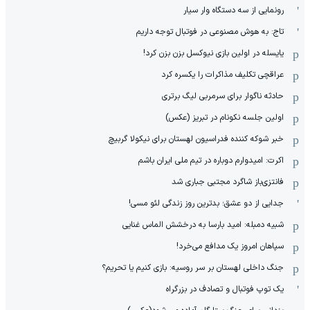
رونمایی از سه دستگاه وار سیار
تاج: به هوش مصنوعی در فوتبال توجه داریم
یایسله در اولین بازی نیوکسل بزن بزن کرد!
عراقچی تکلیف مذاکرات را یکسره کرد
حادثه ناگوار برای سرمربی لیگ برتری
اولین جلسه نکونام در تبریز (عکس)
خبر شوکه کننده فدراسیون لهستان برای نیکولا گربیچ
اکرت: امیدوارم دوباره در تیم ملی ایران باشم
فانتزی‌باز شاگرد مجتبی جباری شد
جدایی از دو عشق؛ بدترین روز زندگی لئو مسی!
شبیه دمبله: امید بارسا به درخشش الماس غنایی
سپاهان امروز یک مدافع می‌خرد!
جنگ داخلی لهستان بر سر روسیه: بازی کنیم یا تحریم؟
یک توپ فوتبال و تصادف در بزرگراه