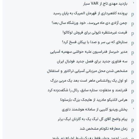
بازدید مهدی تاج از VAR سیار
پرونده کلاهبرداری از قهرمان المپیک به پایان رسید
چمن آزادی دی ماه می‌رسد، خود ورزشگاه سال بعد!
قیمت غیرمنتظره ناپولی برای فروش لوکاکو!
ستاره‌ای که بی سر و صدا با پیکان فسخ کرد!
مدیر خبرساز فدراسیون علیه حواشی سهمیه آسیایی
سه فناوری جدید برای فصل جدید فوتبال ایران
مشخص شدن محل میزبانی آسیایی تراکتور و استقلال
او اول یک روانشناس ماهر است بعد یک مربی بزرگ
قدرتمند و متفاوت: ستاره سابق، رئال را شگفت‌زده کرد
هراس اتلتیکو مادرید از هایجک بزرگ بارسلونا
پخش ویدیو کلیپی از سامانه هوشمند داوری
پیام واضح آقای گل لیگ یک به گلزنان لیگ برتر
زمان معارفه نکونام مشخص شد
دبیر: احمد جوان فقط به یک شرط اخراج نمی‌شود