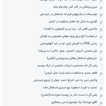
مربی پرتغالی در کادر فنی چادرملو ماند
موسیمانه با یک‌چهارم قرارداد استقلال در تیم ملی
قایدی به دنبال یک فصل متفاوت در النصر
مالدینی فاش کرد: چرا پپ و آنچلوتی نه گفتند!
درخواست تاج برای ورود هوش مصنوعی به فوتبال
رئیس FIVB به کاپیتان ژاپن: تو در دنیا الهام‌بخشی
علی نعمتی: اتریش- الجزایر، هنوز حالم را بد می‌کند!
خریدهای استقلال مقابل پرسپولیس (عکس)
پاس گل نادر محمدی با پرتاب نمایشی در لیگ روسیه
ظاهر جدید و متفاوت ستاره بارسا: مثل کروس!
واکنش دبیر به خبر اخراج احمد جوان از اردوی تیم ملی
تمدید با فرزند اسطوره: پورحیدری استقلال ماند
پاس گل با دست، نادر در روسیه سوژه شد!(عکس)
آقای نویدکیا! یک توضیح به من بدهکاری