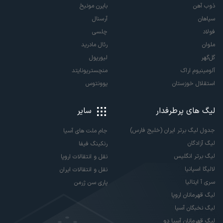
ذوب آهن
بایرن مونیخ
سپاهان
آرسنال
فولاد
چلسی
ملوان
رئال مادرید
گل‌گهر
لیورپول
آلومینیوم اراک
منچستریونایتد
استقلال خوزستان
یوونتوس
لیگ های پرطرفدار
سایر
جدول لیگ برتر ایران (خلیج فارس)
جام ملت های آسیا
لیگ آزادگان
رنکینگ فیفا
لیگ برتر انگلیس
نقل و انتقالات اروپا
لالیگا اسپانیا
نقل و انتقالات ایران
سری آ ایتالیا
پاری سن ژرمن
لیگ قهرمانان اروپا
لیگ نخبگان آسیا
لیگ قهرمانان آسیا دو