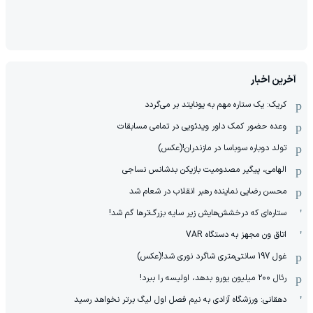
آخرین اخبار
کریک: یک ستاره مهم به یونایتد بر می‌گردد
وعده حضور کمک داور ویدئویی در تمامی مسابقات
تولد دوباره سوباسا در مازندران!(عکس)
الهامی، پیگیر مصدومیت بازیکن بدشانس نساجی
محسن رضایی نماینده رهبر انقلاب در شعام شد
ستاره‌ای که درخشش‌هایش زیر سایه بزرگ‌ترها گم شد!
اتاق ون مجهز به دستگاه VAR
غول 197 سانتی‌متری شاگرد نوری شد!(عکس)
رئال ۲۰۰ میلیون یورو بدهد، اولیسه را ببرد!
دهقانی: ورزشگاه آزادی به نیم فصل اول لیگ برتر نخواهد رسید