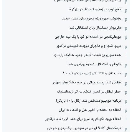
یزدانی برای جنگ ستارگان آماده می شود(عکس)
دفع توپ در زمین، تصادف در بزرگراه!
رضاوند، مهره ویژه محرم برای فصل جدید
ملی‌پوش بسکتبال زنان استقلالی شد
پورعلی‌گنجی در آستانه توافق با یک تیم خارجی
بیرو، شجاع و ماجرای بازوبند کاپیتانی تراکتور
همه سورپرایز شدند؛ ظاهر جدید هافبک بارسلونا
نکونام و استقلال، دوباره روبه‌روی هم!
بمب نقل و انتقالاتی ژابی، بازیکن نیست!
قطعی شد: پدیده ایرانی در جام باشگاه‌های جهان
خطر ابطال در کمین انتخابات آتی ژیمناستیک
برنامه مورینیو مشخص شد: رئال با ۲۰ بازیکن!
لحظه به لحظه با اخبار نقل و انتقالات ایران
لحظه ورود نکونام به تبریز برای عقد قرارداد با تراکتور
نیمکت‌های کاملاً ایرانی در سومین لیگ بدون خارجی