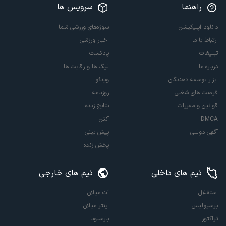
راهنما
سرویس ها
دانلود اپلیکیشن
سوژه‌های ورزشی شما
ارتباط با ما
اخبار ورزشی
تبلیغات
پادکست
درباره ما
لیگ ها و رقابت ها
ابزار توسعه دهندگان
ویدئو
فرصت های شغلی
روزنامه
قوانین و مقررات
نتایج زنده
DMCA
آنتن
آگهی دولتی
پیش بینی
پخش زنده
تیم های داخلی
تیم های خارجی
استقلال
آث میلان
پرسپولیس
اینتر میلان
تراکتور
بارسلونا