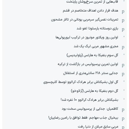
قاب‌هایی از تمرین سرخ‌پوشان پایتخت
هدف قرار دادن اهداف متخاصم در قشم
‏تمرینات نفس‌گیر سرمربی یونانی در تالار مشحون
بازی دوستانه بارسلونا لغو شد
اولین روز ویکتور مونیوز در ترکیب لیورپولی‌ها
مجری مشهور مربی لیگ یک شد
گل سوم بنفیکا به هارتس (پاولیدیس)
اولین تمرین پرسپولیس در بازگشت از ترکیه
جدایی سنتر ۲۱۸ سانتی‌متری از استقلال
گل اول بشیکتاش برابر هرادک کرالوو توسط کلیچسوی
گل دوم بنفیکا به هارتس (آرائوخو)
بشیکتاش برابر هرادک کرالوو 10 نفره شد!
کاظمیان: جدایی از پرسپولیس سخت بود
بیخیال جذب مهاجم: فقط توافق با رامین رضاییان!
مربی سابق میلان از دنیا رفت