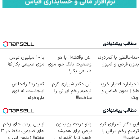
مطالب پیشنهادی
خداحافظی با کمردرد،
الان وقتشه‼️ با هر
با 10 میلیون تومن
بدون قرص و آمپول
وضعیت بانک مو، موی
موی طبیعی بکار😍
طبیعی بکار!
۱ میلیارد اعتبار خرید
این دکتر شیرازی کرم
کمردرد؟ راه‌حلش
طلا | بدون ضامن و
ترمیم زخم ایرانی را
اینجاست، نه توی
چک
ساخت!!!
داروخونه
مطالب پیشنهادی
این دکتر شیرازی کرم
زانو دردت رو بدون
از بین بردن جای زخم
ترمیم زخم ایرانی را
قرص برای همیشه
های قدیمی، فقط در 3
ساخت!!!
خوب کن! (قدم اول،
هفته!! (بدون لیزر و