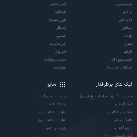
پرسپولیس
اینتر میلان
تراکتور
بارسلونا
ذوب آهن
بایرن مونیخ
سپاهان
آرسنال
فولاد
چلسی
ملوان
رئال مادرید
گل‌گهر
لیورپول
آلومینیوم اراک
منچستریونایتد
استقلال خوزستان
یوونتوس
لیگ های پرطرفدار
سایر
جدول لیگ برتر ایران (خلیج فارس)
جام ملت های آسیا
لیگ آزادگان
رنکینگ فیفا
لیگ برتر انگلیس
نقل و انتقالات اروپا
لالیگا اسپانیا
نقل و انتقالات ایران
سری آ ایتالیا
پاری سن ژرمن
لیگ قهرمانان اروپا