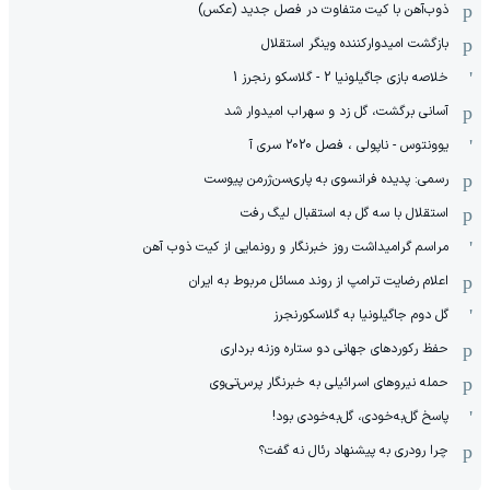
ذوب‌آهن با کیت متفاوت در فصل جدید (عکس)
بازگشت امیدوارکننده وینگر استقلال
خلاصه بازی جاگیلونیا 2 - گلاسکو رنجرز 1
آسانی برگشت، گل زد و سهراب امیدوار شد
یوونتوس - ناپولی ، فصل 2020 سری آ
رسمی: پدیده فرانسوی به پاری‌سن‌ژرمن پیوست
استقلال با سه گل به استقبال لیگ رفت
مراسم گرامیداشت روز خبرنگار و رونمایی از کیت ذوب آهن
اعلام رضایت ترامپ از روند مسائل مربوط به ایران
گل دوم جاگیلونیا به گلاسکورنجرز
حفظ رکوردهای جهانی دو ستاره وزنه برداری
حمله نیروهای اسرائیلی به خبرنگار پرس‌تی‌وی
پاسخ گل‌به‌خودی، گل‌به‌خودی بود!
چرا رودری به پیشنهاد رئال نه گفت؟