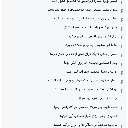
مسیر ورود ستاره آرژانتینی به اتلتیکو هموار شد
بدون عقب نشینی: همه تورنمنت‌های فیفا تحریمند!
فوتبال برای ستاره سابق اسپانیا و بارسا می‌گرید
قمار بزرگ سهراب با سه مدافع استقلال
اوج فشار روی رافینیا با رقبای جدید!
لطفا این ستاره را به جای صلاح نخرید!
شش راه حل فلیک برای عبور از بحران جدی بارسا
پیام احساسی یایسله آب روی آتش بود!
روزبه دستیار نمادین سهراب کنار زمین
ادعای ستاره آرسنال: به گیمارش و وینی نیاز داشتیم
پرداختی فیفا به اردن بعد از اتهام به اینفانتینو!
جلسه تمرینی شیاطین سرخ
شب کابوس‌وار میلاد محمدی در کنفرانس اروپا
مسی و نیمار، زوج تکرار نشدنی آبی اناری‌ها
ترامپ: شخصاً در مذاکرات با ایران درگیر هستم