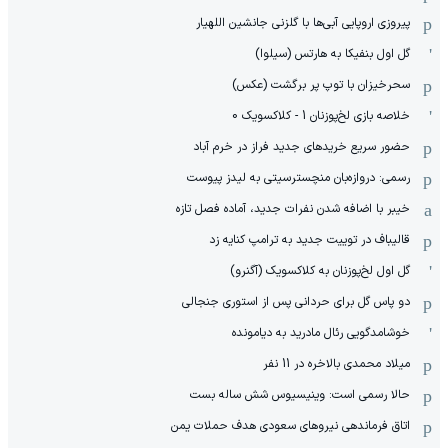
پیروزی اروپایی آبی‌ها با گلزنی جانشین اللهیار
گل اول بنفیکا به هارتس (سیلوا)
سحرخیزان با توپ پر برگشت (عکس)
خلاصه بازی لخ‌پوزنان 1 - کلاکسویک 0
حضور سریع خریدهای جدید فراز در خرم آباد
رسمی: دروازه‌بان منچسترسیتی به لیدز پیوست
خیبر با اضافه شدن نفرات جدید، آماده فصل تازه
قالیباف در توییت جدید به ترامپ کنایه زد
گل اول لخ‌پوزنان به کلاکسویک (آگنرو)
دو پاس گل برای حردانی پس از استوری جنجالی
خوشامدگویی رئال مادرید به دیامونده
میلاد محمدی بالاخره در 11 نفر
حالا رسمی است: وینیسیوس شش ساله بست
اتاق فرماندهی نیروهای سعودی هدف حملات یمن