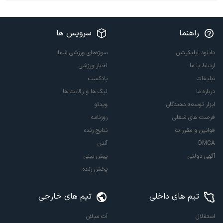
راهنما
سرویس ها
دانلود اپلیکیشن
سوژه‌های ورزشی شما
ارتباط با ما
اخبار ورزشی
تبلیغات
پادکست
درباره ما
لیگ ها و رقابت ها
ابزار توسعه دهندگان
ویدئو
فرصت های شغلی
روزنامه
قوانین و مقررات
نتایج زنده
DMCA
آنتن
آگهی دولتی
پیش بینی
پخش زنده
تیم های داخلی
تیم های خارجی
استقلال
آث میلان