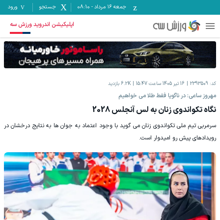
جمعه ۱۶ مرداد
-
08:10
جستجو
ورود
اپلیکیشن اندروید ورزش سه
کد:
2393509
16 تیر 1405 ساعت 15:47
6.2K
بازدید
مهروز ساعی: در ناگویا فقط طلا می خواهیم
نگاه تکواندوی زنان به لس آنجلس 2028
سرمربی تیم ملی تکواندوی زنان می گوید با وجود اعتماد به جوان ها به نتایج درخشان در
رویدادهای پیش رو امیدوار است.