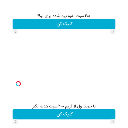
200 سوت نقره پیدا شده برای تو!!!
کلیک کن!
›
‹
با خرید اول از گریم 200 سوت هدیه بگیر
از آیفون 17 تا پلی استیشن 5 جایزه ببر 🎮😍📱 | بازی کن ، گردونه
کلیک کن!
›
‹