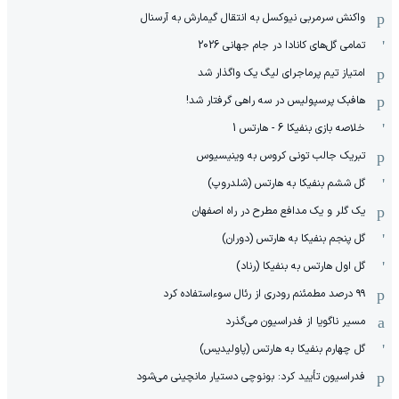
واکنش سرمربی نیوکسل به انتقال گیمارش به آرسنال
تمامی گل‌های کانادا در جام جهانی 2026
امتیاز تیم پرماجرای لیگ یک واگذار شد
هافبک پرسپولیس در سه راهی گرفتار شد!
خلاصه بازی بنفیکا 6 - هارتس 1
تبریک جالب تونی کروس به وینیسیوس
گل ششم بنفیکا به هارتس (شلدروپ)
یک گلر و یک مدافع مطرح در راه اصفهان
گل پنجم بنفیکا به هارتس (دوران)
گل اول هارتس به بنفیکا (رناد)
۹۹ درصد مطمئنم رودری از رئال سوءاستفاده کرد
مسیر ناگویا از فدراسیون می‌گذرد
گل چهارم بنفیکا به هارتس (پاولیدیس)
فدراسیون تأیید کرد: بونوچی دستیار مانچینی می‌شود